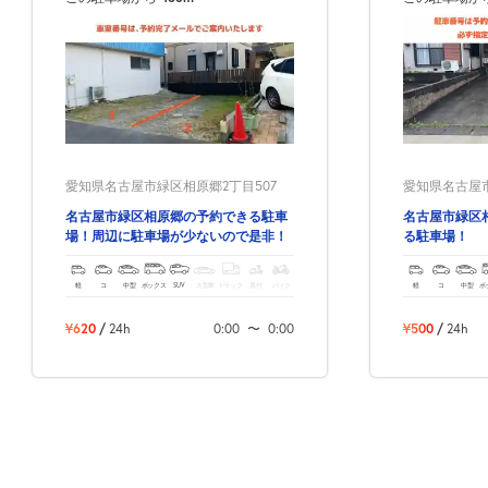
愛知県名古屋市緑区相原郷2丁目507
愛知県名古屋市
名古屋市緑区相原郷の予約できる駐車
名古屋市緑区
場！周辺に駐車場が少ないので是非！
る駐車場！
軽
コ
中型
ボックス
SUV
大型車
トラック
原付
バイク
軽
コ
中型
ボ
¥620
/
24h
0:00
〜
0:00
¥500
/
24h