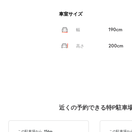
車室サイズ
190cm
幅
200cm
高さ
近くの予約できる特P駐車
この駐車場から
156m
この駐車場か