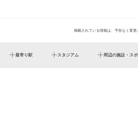
掲載されている情報は、予告なく変更
左京山駅
周辺にスタジアムが見つかりませんでした。
タイホウ 相原店
周辺に神社・お寺が見つかりませんでした。
周辺にイベントが見つかりませんでした。
最寄り駅
スタジアム
周辺の施設・スポ
サンマンションアトレ鳴海相原
名古屋市緑児童交通遊園
名古屋市緑児童館
ライオンズマンション鳴海相原
七双公園