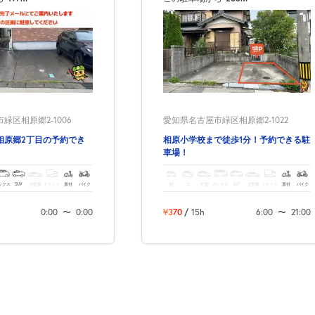
緑区相原郷2-1006
愛知県名古屋市緑区相原郷2-1022
相原郷2丁目の予約でき
相原小学校まで徒歩1分！予約できる駐
車場！
ックス
SUV
大型車
トラック
原付
バイク
軽
コ
中型
ボックス
SUV
大型車
トラック
原付
バイク
0:00
〜
0:00
¥370
/
15h
6:00
〜
21:00