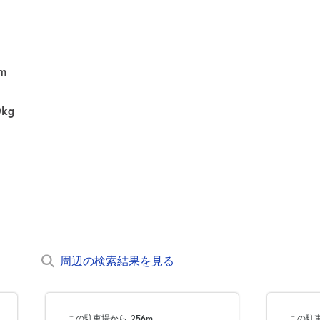
m
0kg
周辺の検索結果を見る
この駐車場から
256m
この駐