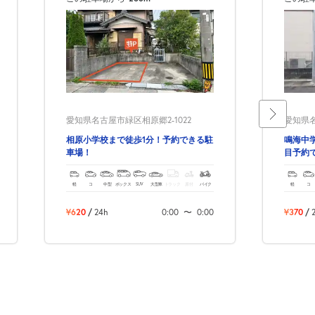
愛知県名古屋市緑区相原郷2-1022
愛知県名
相原小学校まで徒歩1分！予約できる駐
鳴海中
車場！
目予約
軽
コ
中型
ボックス
SUV
大型車
トラック
原付
バイク
軽
コ
¥620
/
24h
0:00
〜
0:00
¥370
/