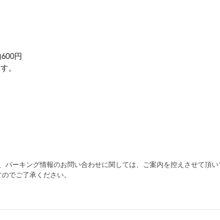
600円
ます。
為、パーキング情報のお問い合わせに関しては、ご案内を控えさせて頂い
自宅
空
駐車場
すのでご了承ください。
で
の
き
を
貸出
？
しませんか