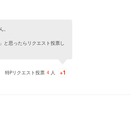
ん。
」と思ったらリクエスト投票し
特Pリクエスト投票
4
人