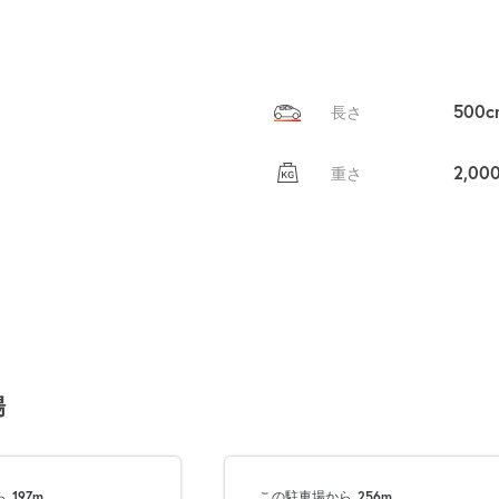
売上GET！
費用ゼロ
カンタン
500c
長さ
2,00
重さ
場
次へ
ら
197m
この駐車場から
256m