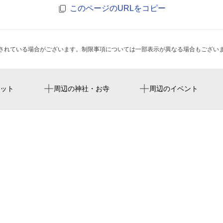
このページのURLをコピー
されている場合がございます。制限事項については一部表示が異なる場合もござい
有松駅
相原郷公園
ット
周辺の神社・お寺
周辺のイベント
名古屋市緑福祉会館
アイムココファミリー緑店
石神堂公園
紫雲殿 滝ノ水斎場
緑保健センター