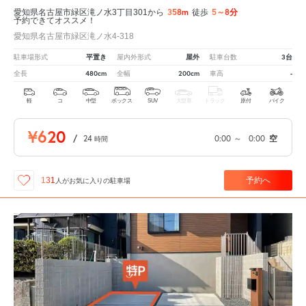
358m
5～8分
愛知県名古屋市緑区滝ノ水3丁目301から
徒歩
予約できてオススメ！
愛知県名古屋市緑区滝ノ水4-318
平置き
屋外
3台
駐車場形式
屋内外形式
駐車台数
480cm
200cm
-
全長
全幅
車高
軽
コ
中型
ボックス
SUV
大型車
トラック
原付
バイク
¥620
/
24
0:00
～
0:00
空
時間
予約へ
131
人が
お気に入りの駐車場