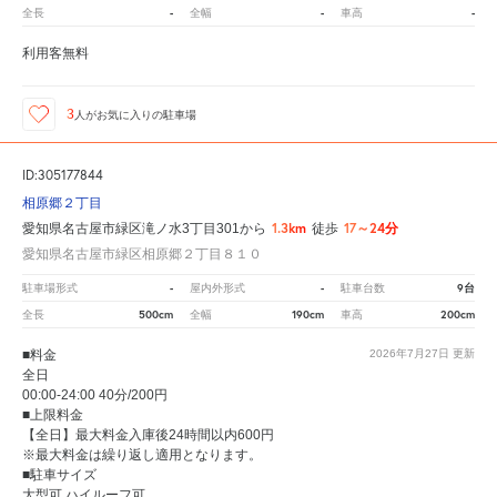
-
-
-
全長
全幅
車高
利用客無料
3
人が
お気に入りの駐車場
ID:305177844
相原郷２丁目
1.3km
17～24分
愛知県名古屋市緑区滝ノ水3丁目301から
徒歩
愛知県名古屋市緑区相原郷２丁目８１０
-
-
9台
駐車場形式
屋内外形式
駐車台数
500cm
190cm
200cm
全長
全幅
車高
■料金
2026年7月27日
更新
全日
00:00-24:00 40分/200円
■上限料金
【全日】最大料金入庫後24時間以内600円
※最大料金は繰り返し適用となります。
■駐車サイズ
大型可 ハイルーフ可