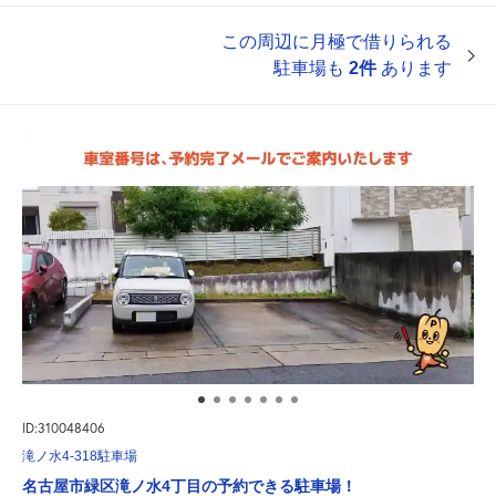
この周辺に月極で借りられる
駐車場も
2件
あります
ID:310048406
滝ノ水4-318駐車場
名古屋市緑区滝ノ水4丁目の予約できる駐車場！