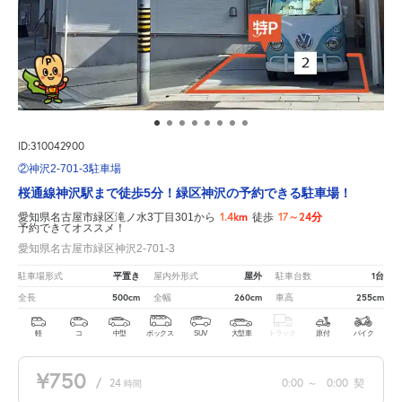
ID:310042900
②神沢2-701-3駐車場
桜通線神沢駅まで徒歩5分！緑区神沢の予約できる駐車場！
1.4km
17～24分
愛知県名古屋市緑区滝ノ水3丁目301から
徒歩
予約できてオススメ！
愛知県名古屋市緑区神沢2-701-3
平置き
屋外
1台
駐車場形式
屋内外形式
駐車台数
500cm
260cm
255cm
全長
全幅
車高
軽
コ
中型
ボックス
SUV
大型車
トラック
原付
バイク
¥750
/
24
0:00
～
0:00
契
時間