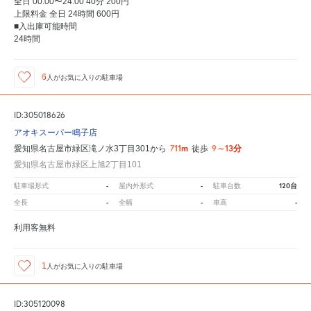
全日 00:00〜24:00 40分 200円
上限料金 全日 24時間 600円
■入出庫可能時間
24時間
6
人が
お気に入りの駐車場
ID:305018626
アオキスーパー鳴子店
711m
9～13分
愛知県名古屋市緑区滝ノ水3丁目301から
徒歩
愛知県名古屋市緑区上旭2丁目101
-
-
120台
駐車場形式
屋内外形式
駐車台数
-
-
-
全長
全幅
車高
利用客無料
1
人が
お気に入りの駐車場
ID:305120098