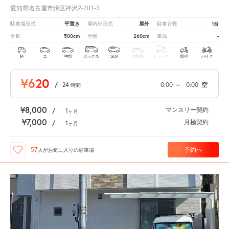
愛知県名古屋市緑区神沢2-701-3
平置き
屋外
1台
駐車場形式
屋内外形式
駐車台数
500cm
260cm
-
全長
全幅
車高
軽
コ
中型
ボックス
SUV
大型車
トラック
原付
バイク
¥620
/
24
0:00
～
0:00
空
時間
¥8,000
マンスリー契約
/
1
ヶ月
¥7,000
月極契約
/
1
ヶ月
予約へ
57
人が
お気に入りの駐車場