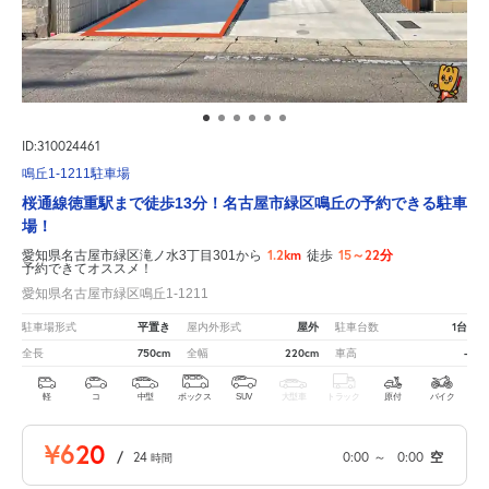
ID:310024461
鳴丘1-1211駐車場
桜通線徳重駅まで徒歩13分！名古屋市緑区鳴丘の予約できる駐車
場！
1.2km
15～22分
愛知県名古屋市緑区滝ノ水3丁目301から
徒歩
予約できてオススメ！
愛知県名古屋市緑区鳴丘1-1211
平置き
屋外
1台
駐車場形式
屋内外形式
駐車台数
750cm
220cm
-
全長
全幅
車高
軽
コ
中型
ボックス
SUV
大型車
トラック
原付
バイク
¥620
/
24
0:00
～
0:00
空
時間