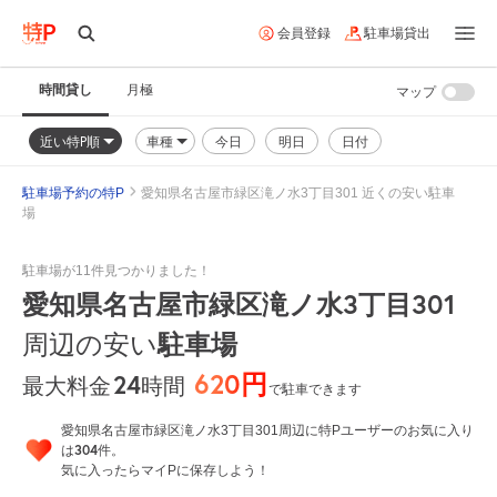
会員登録
駐車場貸出
時間貸し
月極
マップ
近い特P順
車種
今日
明日
日付
駐車場予約の特P
愛知県名古屋市緑区滝ノ水3丁目301 近くの安い駐車
場
駐車場が11件見つかりました！
愛知県名古屋市緑区滝ノ水3丁目301
周辺の安い
駐車場
620円
24
時間
最大料金
で駐車できます
愛知県名古屋市緑区滝ノ水3丁目301周辺に特Pユーザーのお気に入り
304
は
件。
気に入ったらマイPに保存しよう！