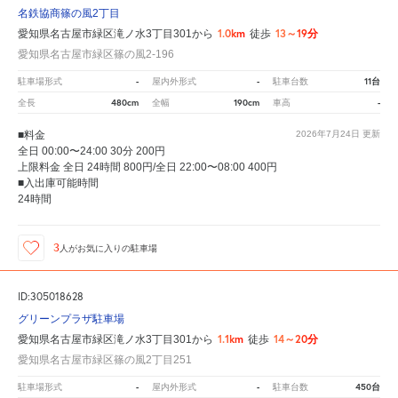
名鉄協商篠の風2丁目
1.0km
13～19分
愛知県名古屋市緑区滝ノ水3丁目301から
徒歩
愛知県名古屋市緑区篠の風2-196
-
-
11台
駐車場形式
屋内外形式
駐車台数
480cm
190cm
-
全長
全幅
車高
■料金
2026年7月24日
更新
全日 00:00〜24:00 30分 200円
上限料金 全日 24時間 800円/全日 22:00〜08:00 400円
■入出庫可能時間
24時間
3
人が
お気に入りの駐車場
ID:305018628
グリーンプラザ駐車場
1.1km
14～20分
愛知県名古屋市緑区滝ノ水3丁目301から
徒歩
愛知県名古屋市緑区篠の風2丁目251
-
-
450台
駐車場形式
屋内外形式
駐車台数