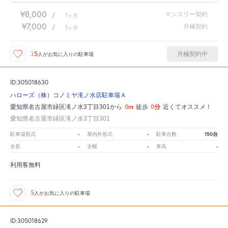
¥8,000
マンスリー契約
/
1
ヶ月
¥7,000
月極契約
/
1
ヶ月
月極契約中
15
人が
お気に入りの駐車場
ID:305018630
ハローズ（株）コノミヤ滝ノ水店駐車場Ａ
0m
0分
愛知県名古屋市緑区滝ノ水3丁目301から
徒歩
近くてオススメ！
愛知県名古屋市緑区滝ノ水3丁目301
-
-
150台
駐車場形式
屋内外形式
駐車台数
-
-
-
全長
全幅
車高
利用客無料
5
人が
お気に入りの駐車場
ID:305018629