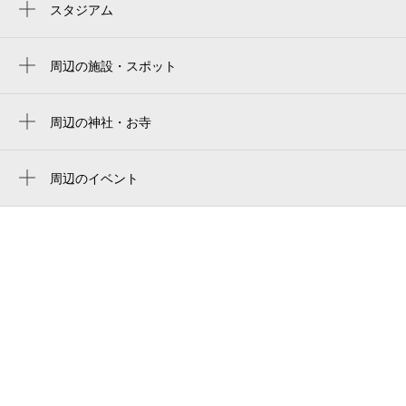
スタジアム
周辺にスタジアムが見つかりませんでした。
周辺の施設・スポット
名古屋市役所教育委員会 滝ノ水地域スポ
ーツセンター
周辺の神社・お寺
滝ノ水川公園
周辺に神社・お寺が見つかりませんでした。
名古屋市立滝ノ水中学校
周辺のイベント
周辺にイベントが見つかりませんでした。
nagoya shiritsu takinomizu junior high school
フォトスタジオＭａｉ滝ノ水店
mai滝ノ水
滝ノ水東公園
滝ノ水中央北公園
西松建設 鳴海寮
アラン・プーサン