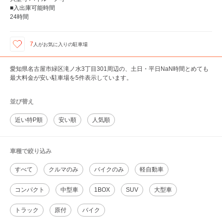
■入出庫可能時間
24時間
7
人が
お気に入りの駐車場
愛知県名古屋市緑区滝ノ水3丁目301周辺の、土日・平日NaN時間とめても
最大料金が安い駐車場を5件表示しています。
並び替え
近い特P順
安い順
人気順
車種で絞り込み
すべて
クルマのみ
バイクのみ
軽自動車
コンパクト
中型車
1BOX
SUV
大型車
トラック
原付
バイク