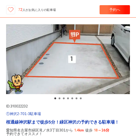
予約へ
72
人が
お気に入りの駐車場
ID:310022232
①神沢2-701-3駐車場
桜通線神沢駅まで徒歩5分！緑区神沢の予約できる駐車場！
1.4km
18～26分
愛知県名古屋市緑区滝ノ水3丁目301から
徒歩
予約できてオススメ！