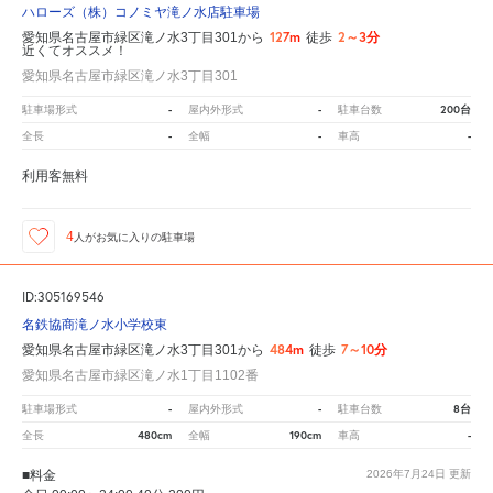
ハローズ（株）コノミヤ滝ノ水店駐車場
127m
2～3分
愛知県名古屋市緑区滝ノ水3丁目301から
徒歩
近くてオススメ！
愛知県名古屋市緑区滝ノ水3丁目301
-
-
200台
駐車場形式
屋内外形式
駐車台数
-
-
-
全長
全幅
車高
利用客無料
4
人が
お気に入りの駐車場
ID:305169546
名鉄協商滝ノ水小学校東
484m
7～10分
愛知県名古屋市緑区滝ノ水3丁目301から
徒歩
愛知県名古屋市緑区滝ノ水1丁目1102番
-
-
8台
駐車場形式
屋内外形式
駐車台数
480cm
190cm
-
全長
全幅
車高
■料金
2026年7月24日
更新