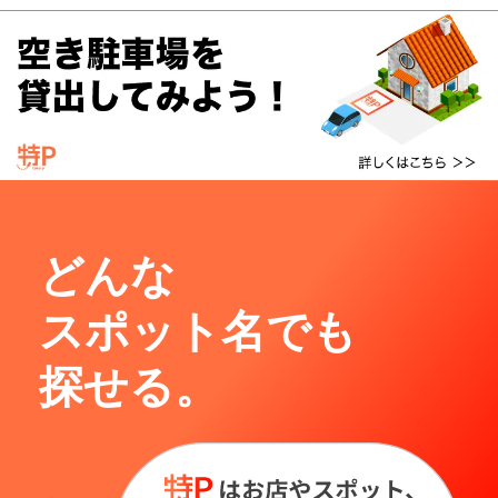
どんな
スポット名でも
探せる。