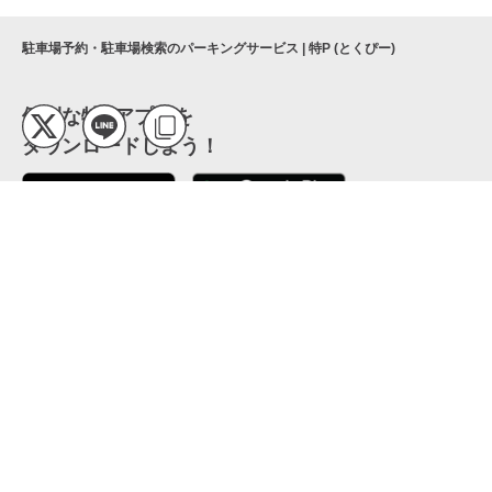
駐車場予約・駐車場検索のパーキングサービス | 特P (とくぴー)
便利な特Pアプリを
ダウンロードしよう！
ここから「インストール」して、便利な特Pアプリを
公式 X
GETしよう
公式 Facebook
特P