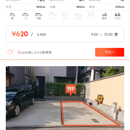
460cm
180cm
200cm
全長
全幅
車高
軽
コ
中型
ボックス
SUV
大型車
トラック
原付
バイク
¥620
/
6
9:00
～
15:00
空
時間
予約へ
5
人が
お気に入りの駐車場