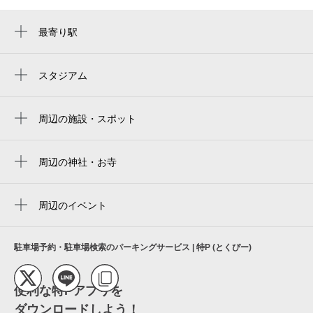
最寄り駅
北大路駅
北山駅
スタジアム
周辺にスタジアムが見つかりませんでした。
鞍馬口駅
周辺の施設・スポット
松ヶ崎駅
植物園会館
kyoto botanical gardens
周辺の神社・お寺
大乗寺
京都府立総合資料館 庶務課
周辺のイベント
京都府京都学歴彩館 京都学推進課
歴彩館こどもカレッジ 鉱物講座「おやこ
京都府京都学歴彩館 資料課・図書・雑誌
で学ぶ！川原・海辺のキレイな石」
関係
駐車場予約・駐車場検索のパーキングサービス | 特P (とくぴー)
歴彩館こどもカレッジ 水引教室「自分だ
京都府 京都学歴彩館資料課文書関係
けのしおりで本を彩ろう！」
便利な特Pアプリを
財団法人京都園芸倶楽部
ダウンロードしよう！