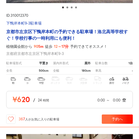
ID:310012370
下鴨岸本町9-3駐車場
京都市左京区下鴨岸本町の予約できる駐車場！洛北高等学校す
ぐ！学校行事の一時利用にも便利！
905m
12～17分
植物園会館から
徒歩
予約できてオススメ！
京都府京都市左京区下鴨岸本町9-3
平置き
屋外
1台
駐車場形式
屋内外形式
駐車台数
500cm
180cm
-
全長
全幅
車高
軽
コ
中型
ボックス
SUV
大型車
トラック
原付
バイク
¥620
/
24
0:00
～
0:00
空
時間
予約へ
367
人が
お気に入りの駐車場