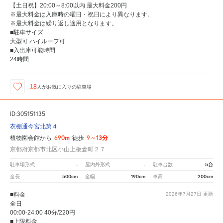
【土日祝】20:00～8:00以内 最大料金200円
※最大料金は入庫時の曜日・祝日により異なります。
※最大料金は繰り返し適用となります。
■駐車サイズ
大型可 ハイルーフ可
■入出庫可能時間
24時間
18
人が
お気に入りの駐車場
ID:305151135
衣棚通今宮北第４
690m
9～13分
植物園会館から
徒歩
京都府京都市北区小山上板倉町２７
-
-
5台
駐車場形式
屋内外形式
駐車台数
500cm
190cm
200cm
全長
全幅
車高
■料金
2026年7月27日
更新
全日
00:00-24:00 40分/220円
■上限料金