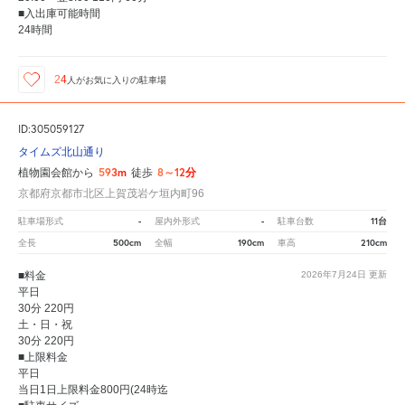
■入出庫可能時間
24時間
24
人が
お気に入りの駐車場
ID:305059127
タイムズ北山通り
593m
8～12分
植物園会館から
徒歩
京都府京都市北区上賀茂岩ケ垣内町96
-
-
11台
駐車場形式
屋内外形式
駐車台数
500cm
190cm
210cm
全長
全幅
車高
■料金
2026年7月24日
更新
平日
30分 220円
土・日・祝
30分 220円
■上限料金
平日
当日1日上限料金800円(24時迄