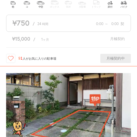
軽
コ
中型
ボックス
SUV
大型車
トラック
原付
バイク
¥750
/
24
0:00
～
0:00
契
時間
¥15,000
月極契約
/
1
ヶ月
月極契約中
91
人が
お気に入りの駐車場