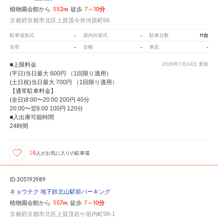
552m
7～10分
植物園会館から
徒歩
京都府京都市北区上賀茂今井河原町66
-
-
11台
駐車場形式
屋内外形式
駐車台数
-
-
-
全長
全幅
車高
■上限料金
2026年7月24日
更新
(平日)当日最大 600円 （1回限り適用）
(土日祝)当日最大 700円 （1回限り適用）
【通常駐車料金】
(全日)8:00〜20:00 200円 40分
20:00〜翌8:00 100円 120分
■入出庫可能時間
24時間
16
人が
お気に入りの駐車場
ID:305192989
キョウテク 地下鉄北山駅前パーキング
557m
7～10分
植物園会館から
徒歩
京都府京都市北区上賀茂岩ケ垣内町98-1