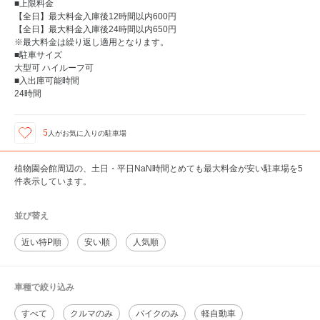
■上限料金
【全日】最大料金入庫後12時間以内600円
【全日】最大料金入庫後24時間以内650円
※最大料金は繰り返し適用となります。
■駐車サイズ
大型可 ハイルーフ可
■入出庫可能時間
24時間
5
人が
お気に入りの駐車場
植物園会館周辺の、土日・平日NaN時間とめても最大料金が安い駐車場を5
件表示しています。
並び替え
近い特P順
安い順
人気順
車種で絞り込み
すべて
クルマのみ
バイクのみ
軽自動車