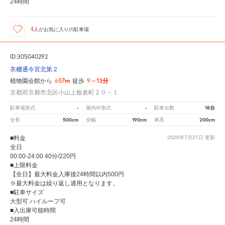
24時間
4
人が
お気に入りの駐車場
ID:305040292
衣棚通今宮北第２
657m
9～13分
植物園会館から
徒歩
京都府京都市北区小山上板倉町２０－１
-
-
18台
駐車場形式
屋内外形式
駐車台数
500cm
190cm
200cm
全長
全幅
車高
■料金
2026年7月27日
更新
全日
00:00-24:00 40分/220円
■上限料金
【全日】最大料金入庫後24時間以内500円
※最大料金は繰り返し適用となります。
■駐車サイズ
大型可 ハイルーフ可
■入出庫可能時間
24時間