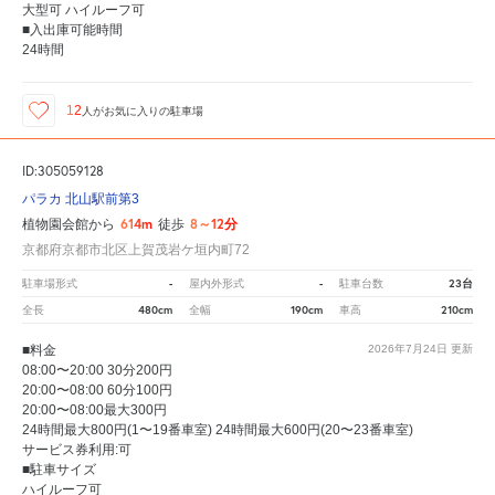
大型可 ハイルーフ可
■入出庫可能時間
24時間
12
人が
お気に入りの駐車場
ID:305059128
パラカ 北山駅前第3
614m
8～12分
植物園会館から
徒歩
京都府京都市北区上賀茂岩ケ垣内町72
-
-
23台
駐車場形式
屋内外形式
駐車台数
480cm
190cm
210cm
全長
全幅
車高
■料金
2026年7月24日
更新
08:00〜20:00 30分200円
20:00〜08:00 60分100円
20:00〜08:00最大300円
24時間最大800円(1〜19番車室) 24時間最大600円(20〜23番車室)
サービス券利用:可
■駐車サイズ
ハイルーフ可