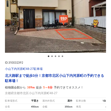
ID:310032392
小山下内河原町48-27駐車場
北大路駅まで徒歩3分！京都市北区小山下内河原町の予約できる
駐車場！
389m
5～8分
植物園会館から
徒歩
予約できてオススメ！
京都府京都市北区小山下内河原町48-27
平置き
屋外
1台
駐車場形式
屋内外形式
駐車台数
450cm
350cm
-
全長
全幅
車高