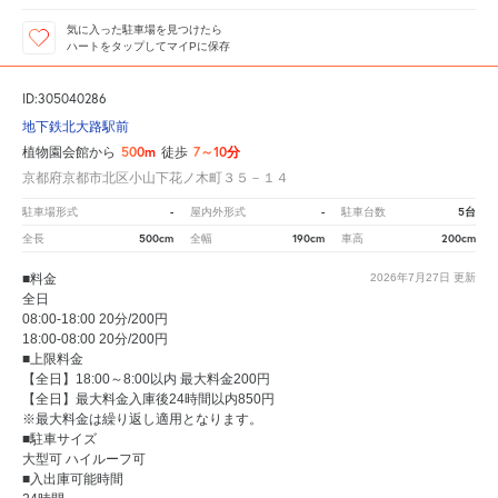
気に入った駐車場を見つけたら
ハートをタップしてマイPに保存
ID:305040286
地下鉄北大路駅前
500m
7～10分
植物園会館から
徒歩
京都府京都市北区小山下花ノ木町３５－１４
-
-
5台
駐車場形式
屋内外形式
駐車台数
500cm
190cm
200cm
全長
全幅
車高
■料金
2026年7月27日
更新
全日
08:00-18:00 20分/200円
18:00-08:00 20分/200円
■上限料金
【全日】18:00～8:00以内 最大料金200円
【全日】最大料金入庫後24時間以内850円
※最大料金は繰り返し適用となります。
■駐車サイズ
大型可 ハイルーフ可
■入出庫可能時間