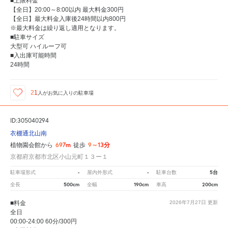
■上限料金
【全日】20:00～8:00以内 最大料金300円
【全日】最大料金入庫後24時間以内800円
※最大料金は繰り返し適用となります。
■駐車サイズ
大型可 ハイルーフ可
■入出庫可能時間
24時間
21
人が
お気に入りの駐車場
ID:305040294
衣棚通北山南
697m
9～13分
植物園会館から
徒歩
京都府京都市北区小山元町１３ー１
-
-
5台
駐車場形式
屋内外形式
駐車台数
500cm
190cm
200cm
全長
全幅
車高
■料金
2026年7月27日
更新
全日
00:00-24:00 60分/300円