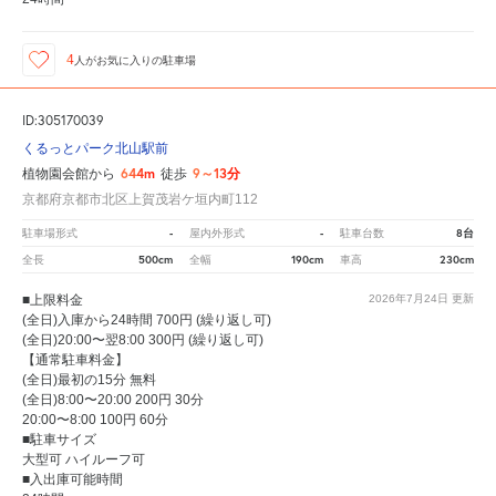
4
人が
お気に入りの駐車場
ID:305170039
くるっとパーク北山駅前
644m
9～13分
植物園会館から
徒歩
京都府京都市北区上賀茂岩ケ垣内町112
-
-
8台
駐車場形式
屋内外形式
駐車台数
500cm
190cm
230cm
全長
全幅
車高
■上限料金
2026年7月24日
更新
(全日)入庫から24時間 700円 (繰り返し可)
(全日)20:00〜翌8:00 300円 (繰り返し可)
【通常駐車料金】
(全日)最初の15分 無料
(全日)8:00〜20:00 200円 30分
20:00〜8:00 100円 60分
■駐車サイズ
大型可 ハイルーフ可
■入出庫可能時間