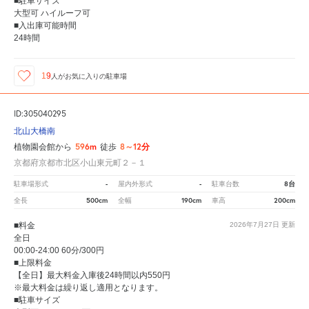
■駐車サイズ
大型可 ハイルーフ可
■入出庫可能時間
24時間
19
人が
お気に入りの駐車場
ID:305040295
北山大橋南
596m
8～12分
植物園会館から
徒歩
京都府京都市北区小山東元町２－１
-
-
8台
駐車場形式
屋内外形式
駐車台数
500cm
190cm
200cm
全長
全幅
車高
■料金
2026年7月27日
更新
全日
00:00-24:00 60分/300円
■上限料金
【全日】最大料金入庫後24時間以内550円
※最大料金は繰り返し適用となります。
■駐車サイズ