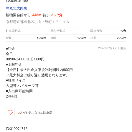
ID:305040288
烏丸北大路東
448m
6～9分
植物園会館から
徒歩
京都府京都市北区小山上総町１７－１６
-
-
10台
駐車場形式
屋内外形式
駐車台数
500cm
190cm
200cm
全長
全幅
車高
■料金
2026年7月27日
更新
全日
00:00-24:00 30分/300円
■上限料金
【全日】最大料金入庫後24時間以内900円
※最大料金は繰り返し適用となります。
■駐車サイズ
大型可 ハイルーフ可
■入出庫可能時間
24時間
5
人が
お気に入りの駐車場
ID:310024742