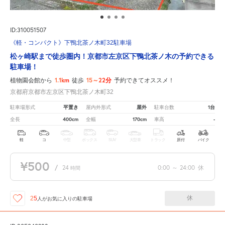
ID:310051507
《軽・コンパクト》下鴨北茶ノ木町32駐車場
松ヶ崎駅まで徒歩圏内！京都市左京区下鴨北茶ノ木の予約できる
駐車場！
1.1km
15～22分
植物園会館から
徒歩
予約できてオススメ！
京都府京都市左京区下鴨北茶ノ木町32
平置き
屋外
1台
駐車場形式
屋内外形式
駐車台数
400cm
170cm
-
全長
全幅
車高
軽
コ
中型
ボックス
SUV
大型車
トラック
原付
バイク
¥500
/
24
0:00
～
24:00
休
時間
休
25
人が
お気に入りの駐車場