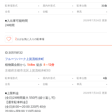
-
-
22台
駐車場形式
屋内外形式
駐車台数
-
-
-
全長
全幅
車高
■入出庫可能時間
2026年7月24日
更新
24時間
2
人が
お気に入りの駐車場
ID:305118132
フルーツパーク上賀茂桜井町
568m
8～12分
植物園会館から
徒歩
京都府京都市北区上賀茂桜井町83
-
-
4台
駐車場形式
屋内外形式
駐車台数
-
-
-
全長
全幅
車高
■上限料金
2026年7月24日
更新
(全日)24時間最大 550円 (繰り返し可)
【通常駐車料金】
(全日)8:00〜20:00 220円 40分
20:00〜翌8:00 110円 60分