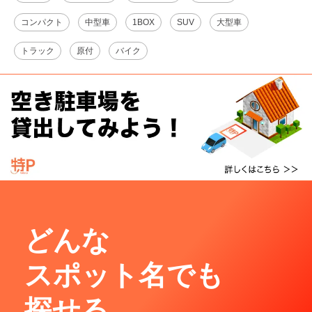
コンパクト
中型車
1BOX
SUV
大型車
トラック
原付
バイク
どんな
スポット名でも
探せる。