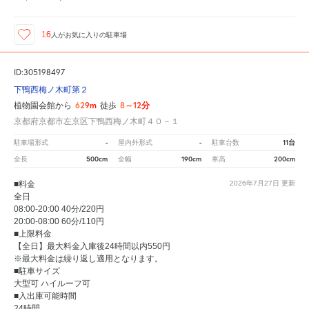
16
人が
お気に入りの駐車場
ID:305198497
下鴨西梅ノ木町第２
629m
8～12分
植物園会館から
徒歩
京都府京都市左京区下鴨西梅ノ木町４０－１
-
-
11台
駐車場形式
屋内外形式
駐車台数
500cm
190cm
200cm
全長
全幅
車高
■料金
2026年7月27日
更新
全日
08:00-20:00 40分/220円
20:00-08:00 60分/110円
■上限料金
【全日】最大料金入庫後24時間以内550円
※最大料金は繰り返し適用となります。
■駐車サイズ
大型可 ハイルーフ可
■入出庫可能時間
24時間