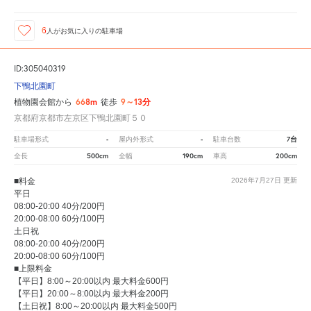
6
人が
お気に入りの駐車場
ID:305040319
下鴨北園町
668m
9～13分
植物園会館から
徒歩
京都府京都市左京区下鴨北園町５０
-
-
7台
駐車場形式
屋内外形式
駐車台数
500cm
190cm
200cm
全長
全幅
車高
■料金
2026年7月27日
更新
平日
08:00-20:00 40分/200円
20:00-08:00 60分/100円
土日祝
08:00-20:00 40分/200円
20:00-08:00 60分/100円
■上限料金
【平日】8:00～20:00以内 最大料金600円
【平日】20:00～8:00以内 最大料金200円
【土日祝】8:00～20:00以内 最大料金500円