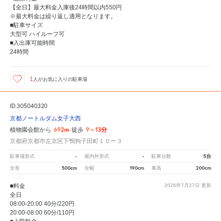
【全日】最大料金入庫後24時間以内550円
※最大料金は繰り返し適用となります。
■駐車サイズ
大型可 ハイルーフ可
■入出庫可能時間
24時間
1
人が
お気に入りの駐車場
ID:305040320
京都ノートルダム女子大西
692m
9～13分
植物園会館から
徒歩
京都府京都市左京区下鴨狗子田町１０ー３
-
-
5台
駐車場形式
屋内外形式
駐車台数
500cm
190cm
200cm
全長
全幅
車高
■料金
2026年7月27日
更新
全日
08:00-20:00 40分/220円
20:00-08:00 60分/110円