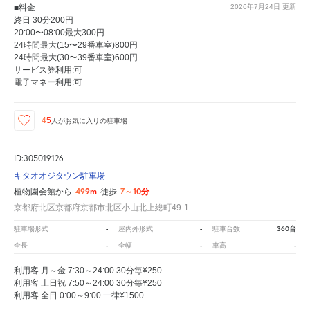
■料金
2026年7月24日
更新
終日 30分200円
20:00〜08:00最大300円
24時間最大(15〜29番車室)800円
24時間最大(30〜39番車室)600円
サービス券利用:可
電子マネー利用:可
45
人が
お気に入りの駐車場
ID:305019126
キタオオジタウン駐車場
499m
7～10分
植物園会館から
徒歩
京都府北区京都府京都市北区小山北上総町49-1
-
-
360台
駐車場形式
屋内外形式
駐車台数
-
-
-
全長
全幅
車高
利用客 月～金 7:30～24:00 30分毎¥250
利用客 土日祝 7:50～24:00 30分毎¥250
利用客 全日 0:00～9:00 一律¥1500