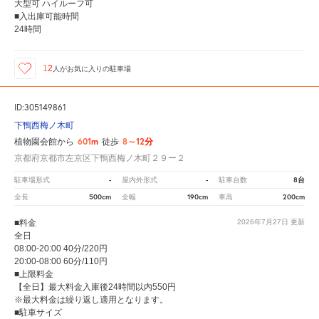
大型可 ハイルーフ可
■入出庫可能時間
24時間
12
人が
お気に入りの駐車場
ID:305149861
下鴨西梅ノ木町
601m
8～12分
植物園会館から
徒歩
京都府京都市左京区下鴨西梅ノ木町２９ー２
-
-
8台
駐車場形式
屋内外形式
駐車台数
500cm
190cm
200cm
全長
全幅
車高
■料金
2026年7月27日
更新
全日
08:00-20:00 40分/220円
20:00-08:00 60分/110円
■上限料金
【全日】最大料金入庫後24時間以内550円
※最大料金は繰り返し適用となります。
■駐車サイズ