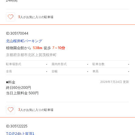
24時間
9
人が
お気に入りの駐車場
ID:305170044
北山桜井町パーキング
538m
7～10分
植物園会館から
徒歩
京都府京都市北区上賀茂桜井町
-
-
-
駐車場形式
屋内外形式
駐車台数
-
-
-
全長
全幅
車高
■料金
2026年7月24日
更新
終日60分200円
当日上限料金 500円
3
人が
お気に入りの駐車場
ID:305122225
T.O.P.24h上賀茂1