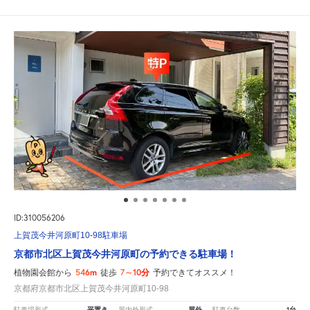
ID:310056206
上賀茂今井河原町10-98駐車場
京都市北区上賀茂今井河原町の予約できる駐車場！
546m
7～10分
植物園会館から
徒歩
予約できてオススメ！
京都府京都市北区上賀茂今井河原町10-98
平置き
屋外
1台
駐車場形式
屋内外形式
駐車台数