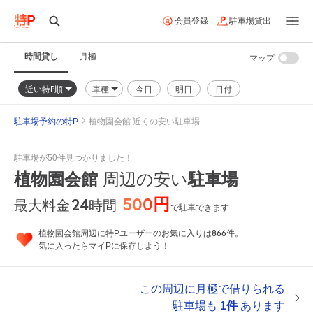
会員登録
駐車場貸出
時間貸し
月極
マップ
近い特P順
車種
今日
明日
日付
駐車場予約の特P
植物園会館 近くの安い駐車場
駐車場が50件見つかりました！
植物園会館
周辺の安い
駐車場
500円
24
時間
最大料金
で駐車できます
866
植物園会館周辺に特Pユーザーのお気に入りは
件。
気に入ったらマイPに保存しよう！
この周辺に月極で借りられる
駐車場も
1件
あります