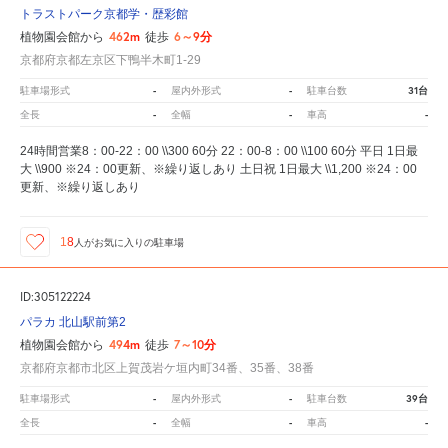
トラストパーク京都学・歴彩館
462m
6～9分
植物園会館から
徒歩
京都府京都左京区下鴨半木町1-29
-
-
31台
駐車場形式
屋内外形式
駐車台数
-
-
-
全長
全幅
車高
24時間営業8：00-22：00 \\300 60分 22：00-8：00 \\100 60分 平日 1日最
大 \\900 ※24：00更新、※繰り返しあり 土日祝 1日最大 \\1,200 ※24：00
更新、※繰り返しあり
18
人が
お気に入りの駐車場
ID:305122224
パラカ 北山駅前第2
494m
7～10分
植物園会館から
徒歩
京都府京都市北区上賀茂岩ケ垣内町34番、35番、38番
-
-
39台
駐車場形式
屋内外形式
駐車台数
-
-
-
全長
全幅
車高