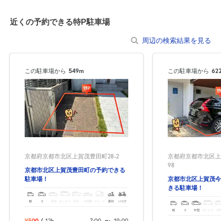
近くの予約できる特P駐車場
周辺の検索結果を見る
この駐車場から
549m
この駐車場から
62
京都府京都市北区上賀茂豊田町28-2
京都府京都市北区上
98
京都市北区上賀茂豊田町の予約できる
駐車場！
京都市北区上賀茂今
きる駐車場！
軽
コ
中型
ボックス
SUV
大型車
トラック
原付
バイク
軽
コ
中型
ボックス
SU
¥500
/
12h
7:00
〜
19:00