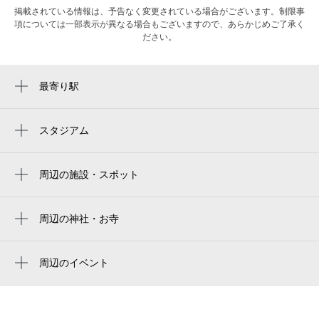
掲載されている情報は、予告なく変更されている場合がございます。制限事
項については一部表示が異なる場合もございますので、あらかじめご了承く
ださい。
最寄り駅
北山駅
北大路駅
スタジアム
周辺にスタジアムが見つかりませんでした。
松ヶ崎駅
周辺の施設・スポット
second house 北山店
西松本
周辺の神社・お寺
周辺に神社・お寺が見つかりませんでした。
ル・グラン・カフェ
周辺のイベント
北山通り
歴彩館こどもカレッジ 鉱物講座「おやこ
株式会社イノブン 北山店
で学ぶ！川原・海辺のキレイな石」
京都府立陶板名画の庭
歴彩館こどもカレッジ 水引教室「自分だ