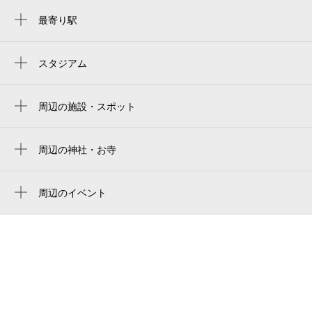
最寄り駅
北山駅
北大路駅
スタジアム
周辺にスタジアムが見つかりませんでした。
松ヶ崎駅
周辺の施設・スポット
ラ・シュール北山
糠田
周辺の神社・お寺
周辺に神社・お寺が見つかりませんでした。
表千家北山会館
周辺のイベント
古田織部美術館
歴彩館こどもカレッジ 鉱物講座「おやこ
ナカジマスイミングスクール
で学ぶ！川原・海辺のキレイな石」
briant（ブリアン）北山本店
歴彩館こどもカレッジ 水引教室「自分だ
けのしおりで本を彩ろう！」
賀茂川門
写真館テス