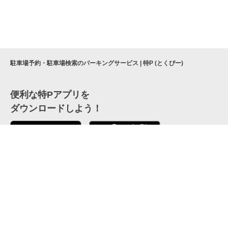
駐車場予約・駐車場検索のパーキングサービス | 特P (とくぴー)
便利な特Pアプリを
ダウンロードしよう！
ここから「インストール」して、便利な特Pアプリを
公式 X
GETしよう