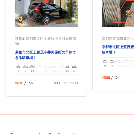
京都府京都市北区上賀茂今井河原町10-
京都府京都市北区上賀
98
京都市北区上賀茂豊
京都市北区上賀茂今井河原町の予約で
駐車場！
きる駐車場！
軽
コ
中型
ボックス
SU
軽
コ
中型
ボックス
SUV
大型車
トラック
原付
バイク
¥500
/
12h
¥620
/
6h
9:00
〜
15:00