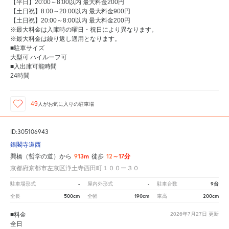
【平日】20:00～8:00以内 最大料金200円
【土日祝】8:00～20:00以内 最大料金900円
【土日祝】20:00～8:00以内 最大料金200円
※最大料金は入庫時の曜日・祝日により異なります。
※最大料金は繰り返し適用となります。
■駐車サイズ
大型可 ハイルーフ可
■入出庫可能時間
24時間
49
人が
お気に入りの駐車場
ID:305106943
銀閣寺道西
913m
12～17分
巽橋（哲学の道）から
徒歩
京都府京都市左京区浄土寺西田町１００ー３０
-
-
9台
駐車場形式
屋内外形式
駐車台数
500cm
190cm
200cm
全長
全幅
車高
■料金
2026年7月27日
更新
全日