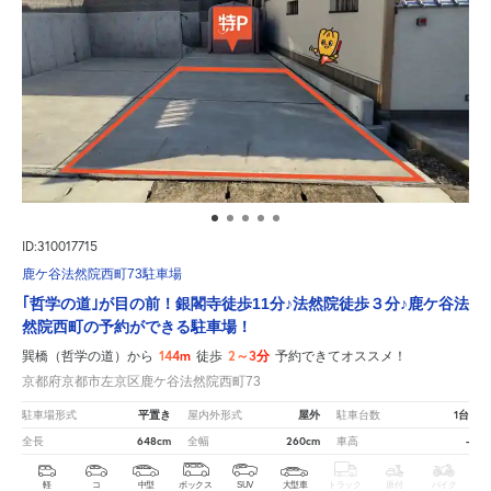
ID:310017715
鹿ケ谷法然院西町73駐車場
｢哲学の道｣が目の前！銀閣寺徒歩11分♪法然院徒歩３分♪鹿ケ谷法
然院西町の予約ができる駐車場！
144m
2～3分
巽橋（哲学の道）から
徒歩
予約できてオススメ！
京都府京都市左京区鹿ケ谷法然院西町73
平置き
屋外
1台
駐車場形式
屋内外形式
駐車台数
648cm
260cm
-
全長
全幅
車高
軽
コ
中型
ボックス
SUV
大型車
トラック
原付
バイク