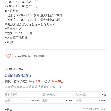
09:00-22:00 30分/220円
22:00-09:00 60分/110円
■上限料金
【全日】9:00～22:00以内 最大料金1000円
【全日】22:00～9:00以内 最大料金300円
※最大料金は繰り返し適用となります。
■駐車サイズ
大型可 ハイルーフ可
■入出庫可能時間
24時間
7
人が
お気に入りの駐車場
ID:305150216
京都市動物園北第３
1.1km
14～20分
巽橋（哲学の道）から
徒歩
京都府京都市左京区岡崎法勝寺町２９－３
-
-
6台
駐車場形式
屋内外形式
駐車台数
500cm
190cm
200cm
全長
全幅
車高
■料金
2026年7月27日
更新