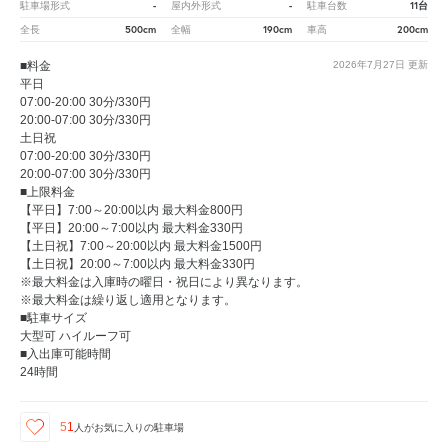
-
-
11台
駐車場形式
屋内外形式
駐車台数
500cm
190cm
200cm
全長
全幅
車高
■料金
2026年7月27日
更新
平日
07:00-20:00 30分/330円
20:00-07:00 30分/330円
土日祝
07:00-20:00 30分/330円
20:00-07:00 30分/330円
■上限料金
【平日】7:00～20:00以内 最大料金800円
【平日】20:00～7:00以内 最大料金330円
【土日祝】7:00～20:00以内 最大料金1500円
【土日祝】20:00～7:00以内 最大料金330円
※最大料金は入庫時の曜日・祝日により異なります。
※最大料金は繰り返し適用となります。
■駐車サイズ
大型可 ハイルーフ可
■入出庫可能時間
24時間
51
人が
お気に入りの駐車場