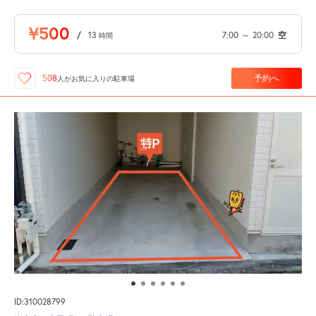
¥500
/
13
7:00
～
20:00
空
時間
予約へ
508
人が
お気に入りの駐車場
ID:310028799