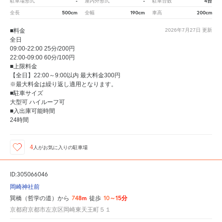
-
-
4台
駐車場形式
屋内外形式
駐車台数
500cm
190cm
200cm
全長
全幅
車高
■料金
2026年7月27日
更新
全日
09:00-22:00 25分/200円
22:00-09:00 60分/100円
■上限料金
【全日】22:00～9:00以内 最大料金300円
※最大料金は繰り返し適用となります。
■駐車サイズ
大型可 ハイルーフ可
■入出庫可能時間
24時間
4
人が
お気に入りの駐車場
ID:305066046
岡崎神社前
748m
10～15分
巽橋（哲学の道）から
徒歩
京都府京都市左京区岡崎東天王町５１