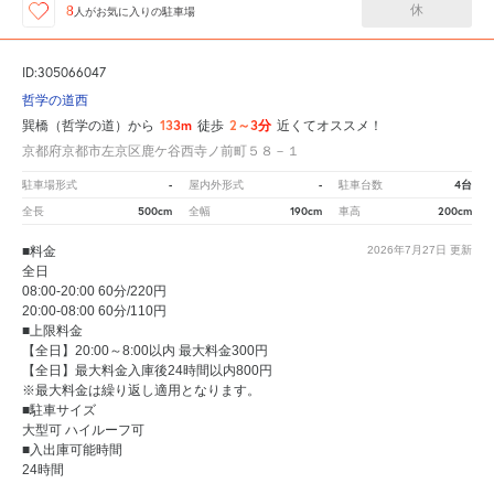
休
8
人が
お気に入りの駐車場
ID:305066047
哲学の道西
133m
2～3分
巽橋（哲学の道）から
徒歩
近くてオススメ！
京都府京都市左京区鹿ケ谷西寺ノ前町５８－１
-
-
4台
駐車場形式
屋内外形式
駐車台数
500cm
190cm
200cm
全長
全幅
車高
■料金
2026年7月27日
更新
全日
08:00-20:00 60分/220円
20:00-08:00 60分/110円
■上限料金
【全日】20:00～8:00以内 最大料金300円
【全日】最大料金入庫後24時間以内800円
※最大料金は繰り返し適用となります。
■駐車サイズ
大型可 ハイルーフ可
■入出庫可能時間
24時間