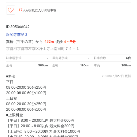
17
人が
お気に入りの駐車場
ID:305066042
銀閣寺前第３
452m
6～9分
巽橋（哲学の道）から
徒歩
京都府京都市左京区浄土寺上南田町７４－１
-
-
6台
駐車場形式
屋内外形式
駐車台数
500cm
190cm
200cm
全長
全幅
車高
■料金
2026年7月27日
更新
平日
08:00-20:00 30分/250円
20:00-08:00 60分/100円
土日祝
08:00-20:00 30分/250円
20:00-08:00 60分/100円
■上限料金
【平日】8:00～20:00以内 最大料金600円
【平日】20:00～8:00以内 最大料金200円
【土日祝】8:00～20:00以内 最大料金1000円
【土日祝】20:00～8:00以内 最大料金200円