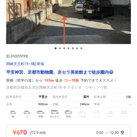
ID:310015198
岡崎天王町76−8駐車場
平安神宮、京都市動物園、京セラ美術館まで徒歩圏内😃
985m
13～19分
巽橋（哲学の道）から
徒歩
予約できてオススメ！
京都府京都市左京区岡崎天王町76−8 スタジオ・ツキミソウ前
平置き
屋外
2台
駐車場形式
屋内外形式
駐車台数
500cm
240cm
-
全長
全幅
車高
軽
コ
中型
ボックス
SUV
大型車
トラック
原付
バイク
¥670
/
12.5
0:00
～
12:30
空
時間