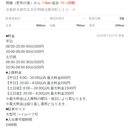
1.1km
14～20分
巽橋（哲学の道）から
徒歩
京都府京都市左京区岡崎法勝寺町１２３－４
-
-
5台
駐車場形式
屋内外形式
駐車台数
500cm
190cm
200cm
全長
全幅
車高
■料金
2026年7月27日
更新
平日
08:00-20:00 40分/200円
20:00-08:00 60分/100円
土日祝
08:00-20:00 30分/200円
20:00-08:00 60分/100円
■上限料金
【平日】8:00～20:00以内 最大料金600円
【平日】20:00～8:00以内 最大料金200円
【土日祝】8:00～20:00以内 最大料金1500円
【土日祝】20:00～8:00以内 最大料金200円
※最大料金は入庫時の曜日・祝日により異なります。
※最大料金は繰り返し適用となります。
■駐車サイズ
大型可 ハイルーフ可
■入出庫可能時間
24時間