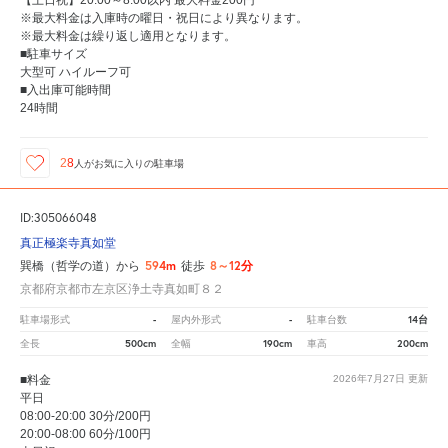
※最大料金は入庫時の曜日・祝日により異なります。
※最大料金は繰り返し適用となります。
■駐車サイズ
大型可 ハイルーフ可
■入出庫可能時間
24時間
28
人が
お気に入りの駐車場
ID:305066048
真正極楽寺真如堂
594m
8～12分
巽橋（哲学の道）から
徒歩
京都府京都市左京区浄土寺真如町８２
-
-
14台
駐車場形式
屋内外形式
駐車台数
500cm
190cm
200cm
全長
全幅
車高
■料金
2026年7月27日
更新
平日
08:00-20:00 30分/200円
20:00-08:00 60分/100円