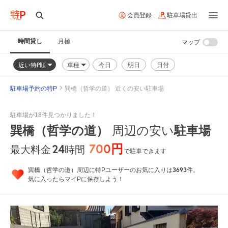
会員登録
駐車場貸出
時間貸し
月極
マップ
近い特P順
車種
今日
明日
日付
駐車場予約の特P
巽橋（哲学の道） 近くの安い駐車場
駐車場が18件見つかりました！
巽橋（哲学の道）
周辺の安い
駐車場
700円
24
時間
最大料金
で駐車できます
3693
巽橋（哲学の道）周辺に特Pユーザーのお気に入りは
件。
気に入ったらマイPに保存しよう！