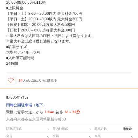
20:00-08:00 60分/110円
■上限料金
【平日・土】8:00～20:00以内 最大料金700円
【平日・土】20:00～8:00以内 最大料金300円
【日祝】8:00～20:00以内 最大料金500円
【日祝】20:00～8:00以内 最大料金300円
※最大料金は入庫時の曜日・祝日により異なります。
※最大料金は繰り返し適用となります。
■駐車サイズ
大型可 ハイルーフ可
■入出庫可能時間
24時間
14
人が
お気に入りの駐車場
ID:305019152
岡崎公園駐車場（地下）
1.2km
16～23分
巽橋（哲学の道）から
徒歩
京都府京都市左京区岡崎最勝寺町63
-
-
506台
駐車場形式
屋内外形式
駐車台数
-
-
-
全長
全幅
車高