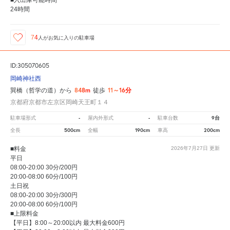
24時間
74
人が
お気に入りの駐車場
ID:305070605
岡崎神社西
848m
11～16分
巽橋（哲学の道）から
徒歩
京都府京都市左京区岡崎天王町１４
-
-
9台
駐車場形式
屋内外形式
駐車台数
500cm
190cm
200cm
全長
全幅
車高
■料金
2026年7月27日
更新
平日
08:00-20:00 30分/200円
20:00-08:00 60分/100円
土日祝
08:00-20:00 30分/300円
20:00-08:00 60分/100円
■上限料金
【平日】8:00～20:00以内 最大料金600円