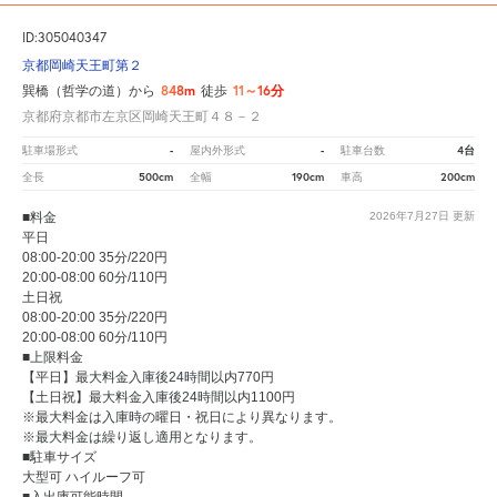
ID:305040347
京都岡崎天王町第２
848m
11～16分
巽橋（哲学の道）から
徒歩
京都府京都市左京区岡崎天王町４８－２
-
-
4台
駐車場形式
屋内外形式
駐車台数
500cm
190cm
200cm
全長
全幅
車高
■料金
2026年7月27日
更新
平日
08:00-20:00 35分/220円
20:00-08:00 60分/110円
土日祝
08:00-20:00 35分/220円
20:00-08:00 60分/110円
■上限料金
【平日】最大料金入庫後24時間以内770円
【土日祝】最大料金入庫後24時間以内1100円
※最大料金は入庫時の曜日・祝日により異なります。
※最大料金は繰り返し適用となります。
■駐車サイズ
大型可 ハイルーフ可
■入出庫可能時間