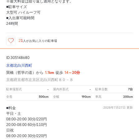
※最大料金は繰り返し適用となります。
■駐車サイズ
大型可 ハイルーフ可
■入出庫可能時間
24時間
21
人が
お気に入りの駐車場
ID:305148680
京都北白川西町
1.1km
14～20分
巽橋（哲学の道）から
徒歩
京都府京都市左京区北白川西町８０－８
-
-
7台
駐車場形式
屋内外形式
駐車台数
500cm
190cm
200cm
全長
全幅
車高
■料金
2026年7月27日
更新
平日・土
08:00-20:00 30分/220円
20:00-08:00 60分/110円
日祝
08:00-20:00 30分/220円