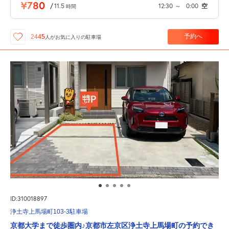
¥780
/
11.5
12:30
～
0:00
空
時間
予約へ
2445
人が
お気に入りの駐車場
ID:310018897
浄土寺上馬場町103-3駐車場
京都大学まで徒歩圏内♪京都市左京区浄土寺上馬場町の予約でき