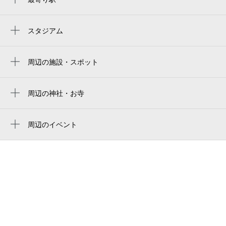
東山駅
スタジアム
周辺にスタジアムが見つかりませんでした。
周辺の施設・スポット
巽橋（哲学の道）
哲学の道
周辺の神社・お寺
本妙院
よーじや 銀閣寺店 ショップ&カフェ
浄土院墓地
周辺のイベント
茶寮桐山
周辺にイベントが見つかりませんでした。
霊鑑寺
民藝とタイ料理 コイコイ商店
霊鑑寺門跡
Villa法然院西
安楽寺
bild
浄土院墓地
Guest House Aoi Nakamoto