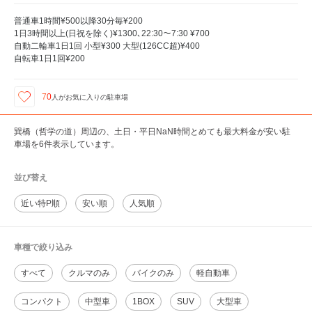
普通車1時間¥500以降30分毎¥200
1日3時間以上(日祝を除く)¥1300､22:30～7:30 ¥700
自動二輪車1日1回 小型¥300 大型(126CC超)¥400
自転車1日1回¥200
70
人が
お気に入りの駐車場
巽橋（哲学の道）周辺の、土日・平日NaN時間とめても最大料金が安い駐
車場を6件表示しています。
並び替え
近い特P順
安い順
人気順
車種で絞り込み
すべて
クルマのみ
バイクのみ
軽自動車
コンパクト
中型車
1BOX
SUV
大型車