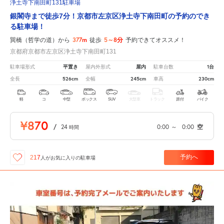
浄土寺下南田町131駐車場
銀閣寺まで徒歩7分！京都市左京区浄土寺下南田町の予約のでき
る駐車場！
377m
5～8分
巽橋（哲学の道）から
徒歩
予約できてオススメ！
京都府京都市左京区浄土寺下南田町131
平置き
屋内
1台
駐車場形式
屋内外形式
駐車台数
526cm
245cm
230cm
全長
全幅
車高
軽
コ
中型
ボックス
SUV
大型車
トラック
原付
バイク
¥870
/
24
0:00
～
0:00
空
時間
予約へ
217
人が
お気に入りの駐車場