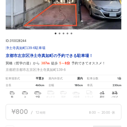
ID:310028244
浄土寺真如町139-6駐車場
京都市左京区浄土寺真如町の予約できる駐車場！
387m
5～8分
巽橋（哲学の道）から
徒歩
予約できてオススメ！
京都府京都市左京区浄土寺真如町139-6
平置き
屋内
1台
駐車場形式
屋内外形式
駐車台数
460cm
180cm
230cm
全長
全幅
車高
軽
コ
中型
ボックス
SUV
大型車
トラック
原付
バイク
¥800
/
12
8:00
～
20:00
休
時間