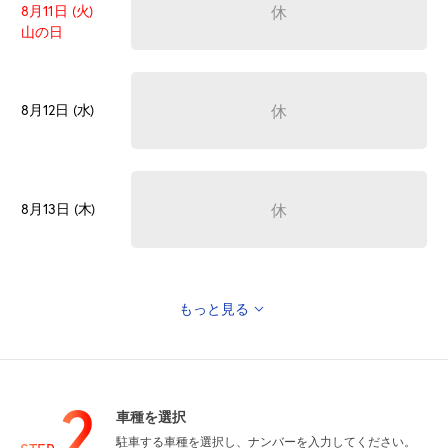
休
8月11日 (火)
山の日
休
8月12日 (水)
休
8月13日 (木)
もっと見る
休
8月14日 (金)
2
車種を選択
駐車する車種を選択し、ナンバーを入力してください。
休
8月15日 (土)