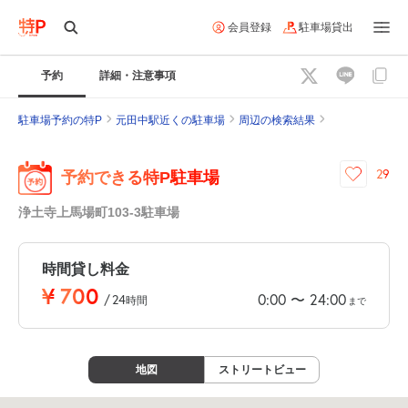
会員登録
駐車場貸出
予約
詳細・注意事項
駐車場予約の特P
元田中駅近くの駐車場
周辺の検索結果
29
予約できる特P駐車場
浄土寺上馬場町103-3駐車場
時間貸し料金
¥
700
0:00
24:00
〜
/
24
時間
まで
地図
ストリートビュー