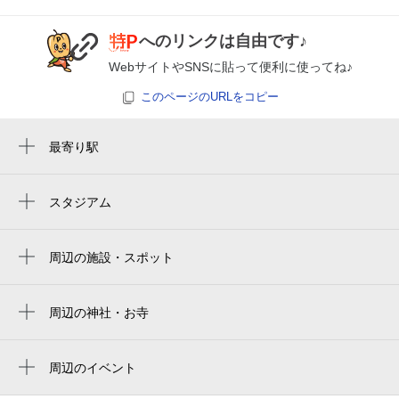
休
8月29日 (土)
へのリンクは自由です♪
WebサイトやSNSに貼って便利に使ってね♪
このページのURLをコピー
休
8月30日 (日)
最寄り駅
元田中駅
スタジアム
休
8月31日 (月)
周辺にスタジアムが見つかりませんでした。
周辺の施設・スポット
京の町家凸凹庵 つまみ細工体験工房
休
9月1日 (火)
京都中央信用金庫 銀閣寺支店
周辺の神社・お寺
凌雲寺
コドモのイエ幼稚園
周辺のイベント
馬場
周辺にイベントが見つかりませんでした。
休
9月2日 (水)