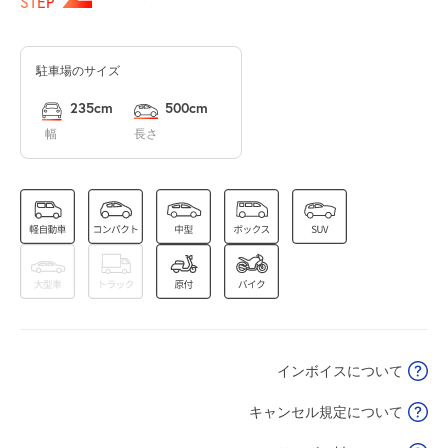
STEP
駐車場のサイズ
休
8月16日 (日)
235cm
500cm
幅
長さ
休
8月17日 (月)
休
8月18日 (火)
インボイスについて
休
8月19日 (水)
キャンセル規定について