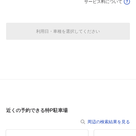
サービス料について
休
8月20日 (木)
利用日・車種を選択してください
休
8月21日 (金)
休
8月22日 (土)
休
8月23日 (日)
近くの予約できる特P駐車場
周辺の検索結果を見る
休
8月24日 (月)