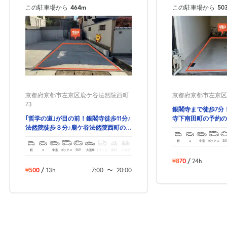
この駐車場から
464m
この駐車場から
50
休
8月25日 (火)
京都府京都市左京区鹿ケ谷法然院西町
京都府京都市左京区
休
8月26日 (水)
73
銀閣寺まで徒歩7分
｢哲学の道｣が目の前！銀閣寺徒歩11分♪
寺下南田町の予約の
法然院徒歩３分♪鹿ケ谷法然院西町の予
約ができる駐車場！
軽
コ
中型
ボックス
SU
休
8月27日 (木)
軽
コ
中型
ボックス
SUV
大型車
トラック
原付
バイク
¥870
/
24h
¥500
/
13h
7:00
〜
20:00
休
8月28日 (金)