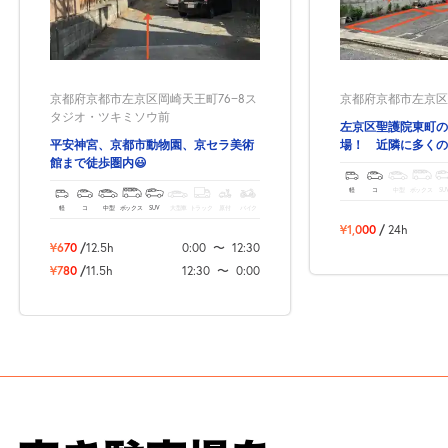
京都府京都市左京区岡崎天王町76−8ス
京都府京都市左京区聖
タジオ・ツキミソウ前
左京区聖護院東町の
平安神宮、京都市動物園、京セラ美術
場！ 近隣に多くの
館まで徒歩圏内😃
ます！^_^
軽
コ
中型
ボックス
SU
軽
コ
中型
ボックス
SUV
大型車
トラック
原付
バイク
¥1,000
/
24h
¥670
/
12.5h
0:00
〜
12:30
¥780
/
11.5h
12:30
〜
0:00