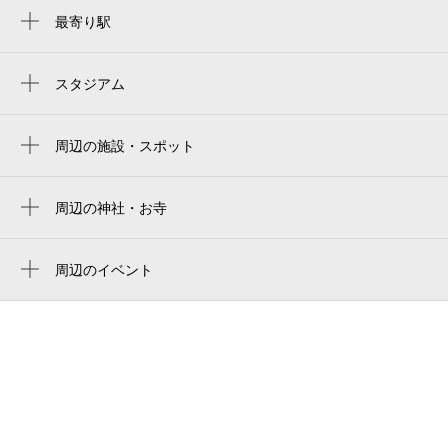
最寄り駅
蹴上駅
東山駅
スタジアム
周辺にスタジアムが見つかりませんでした。
三条京阪駅
周辺の施設・スポット
三条駅
nam hall（ナムホール）
古都平安の宿 奏
周辺の神社・お寺
岡崎神社
ホテルオークラ京都 岡崎別邸
東本願寺岡崎別院
周辺のイベント
国際観光料理旅館 奏
ハイキャラット京都2026（9月）
満願寺
日本科学遊園株式会社
浮世絵スーパークリエイター 歌川国芳展
岡崎別院
ツキミソウ
（京都）
洛陽荘
テート美術館 ー YBA ＆ BEYOND（ワ
イビーエー＆ビヨンド） 世界を変えた
しばし
90s 英国アート(京都)