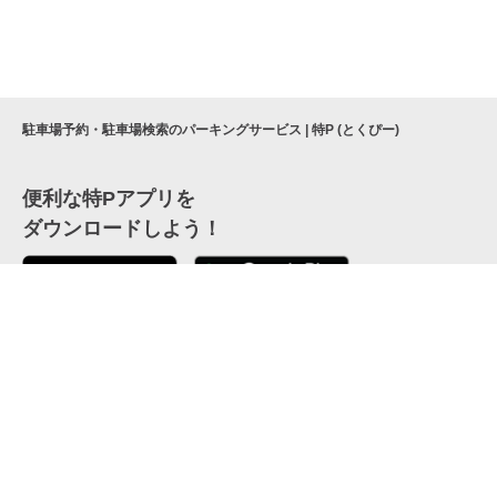
駐車場予約・駐車場検索のパーキングサービス | 特P (とくぴー)
便利な特Pアプリを
ダウンロードしよう！
ここから「インストール」して、便利な特Pアプリを
公式 X
GETしよう