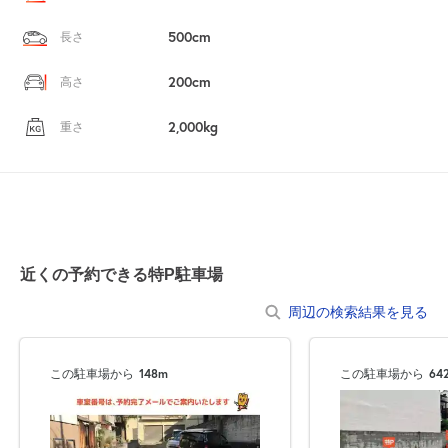
500cm
長さ
200cm
高さ
2,000kg
重さ
近くの予約できる特P駐車場
周辺の検索結果を見る
この駐車場から
148m
この駐車場から
64