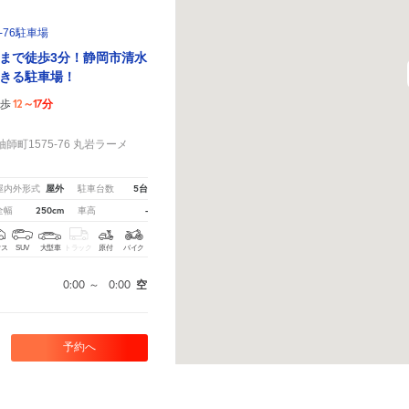
-76駐車場
まで徒歩3分！静岡市清水
きる駐車場！
12～17分
徒歩
！
町1575-76 丸岩ラーメ
屋外
5台
屋内外形式
駐車台数
250cm
-
全幅
車高
クス
SUV
大型車
トラック
原付
バイク
0:00
～
0:00
空
予約へ
い。
※ご注意ください - 徒歩時間は地形の状況や迂回路を反映できていない場合があります。