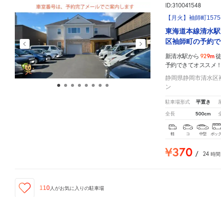
ID:310041548
【月火】袖師町1575
東海道本線清水駅
区袖師町の予約で
929m
新清水駅から
予約できてオススメ
静岡県静岡市清水区袖師
ン
平置き
駐車場形式
500cm
全長
軽
コ
中型
ボッ
¥370
/
24
時間
110
人が
お気に入りの駐車場
新清水駅
周辺の激安
駐車場
マップです。他の駐車場がありましたら、
こちら
から教えてくださ