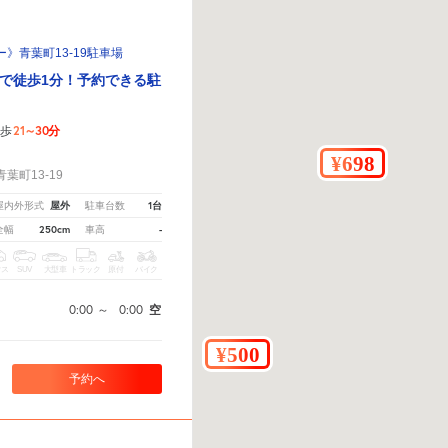
》青葉町13-19駐車場
で徒歩1分！予約できる駐
21～30分
歩
！
葉町13-19
屋外
1台
屋内外形式
駐車台数
250cm
-
全幅
車高
クス
SUV
大型車
トラック
原付
バイク
0:00
～
0:00
空
予約へ