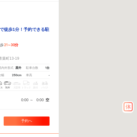
で徒歩1分！予約できる駐
21～30分
歩
！
葉町13-19
屋外
1台
屋内外形式
駐車台数
250cm
-
全幅
車高
クス
SUV
大型車
トラック
原付
バイク
0:00
～
0:00
空
予約へ