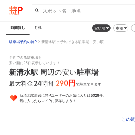
スポット名・地名
時間貸し
月極
安い順
車種
駐車場予約の特P
新清水駅 の予約できる駐車場・安い順
予約できる駐車場を
安い順に25件表示しています！
新清水駅
周辺の安い
駐車場
290円
24
時間
最大料金
で駐車できます
5028
新清水駅周辺に特Pユーザーのお気に入りは
件。
気に入ったらマイPに保存しよう！
この