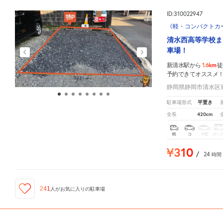
ID:310022947
《軽・コンパクトカー
清水西高等学校ま
車場！
1.6km
新清水駅から
徒
予約できてオススメ
静岡県静岡市清水区青
平置き
駐車場形式
420cm
全長
軽
コ
中型
ボッ
¥310
/
24
時間
241
人が
お気に入りの駐車場