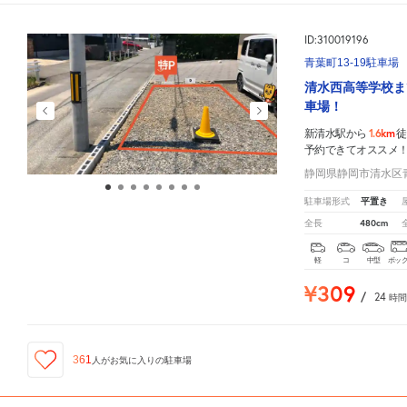
ID:310019196
青葉町13-19駐車場
清水西高等学校ま
車場！
1.6km
新清水駅から
徒
予約できてオススメ
静岡県静岡市清水区青
平置き
駐車場形式
480cm
全長
軽
コ
中型
ボッ
¥309
/
24
時間
361
人が
お気に入りの駐車場