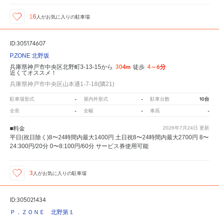
16
人が
お気に入りの駐車場
ID:305174607
P.ZONE 北野坂
304m
4～6分
兵庫県神戸市中央区北野町3-13-15から
徒歩
近くてオススメ！
兵庫県神戸市中央区山本通1-7-18(隣21)
-
-
10台
駐車場形式
屋内外形式
駐車台数
-
-
-
全長
全幅
車高
■料金
2026年7月24日
更新
平日(祝日除く)8〜24時間内最大1400円 土日祝8〜24時間内最大2700円 8〜
24:300円/20分 0〜8:100円/60分 サービス券使用可能
3
人が
お気に入りの駐車場
ID:305021434
Ｐ．ＺＯＮＥ 北野第１