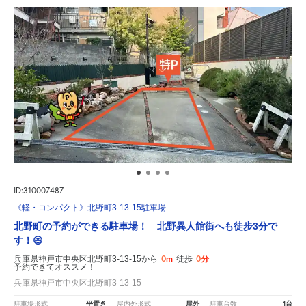
ID:310007487
《軽・コンパクト》北野町3-13-15駐車場
北野町の予約ができる駐車場！ 北野異人館街へも徒步3分で
す！😄
0m
0分
兵庫県神戸市中央区北野町3-13-15から
徒歩
予約できてオススメ！
兵庫県神戸市中央区北野町3-13-15
平置き
屋外
1台
駐車場形式
屋内外形式
駐車台数