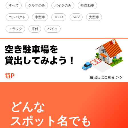
すべて
クルマのみ
バイクのみ
軽自動車
コンパクト
中型車
1BOX
SUV
大型車
トラック
原付
バイク
どんな
スポット名でも