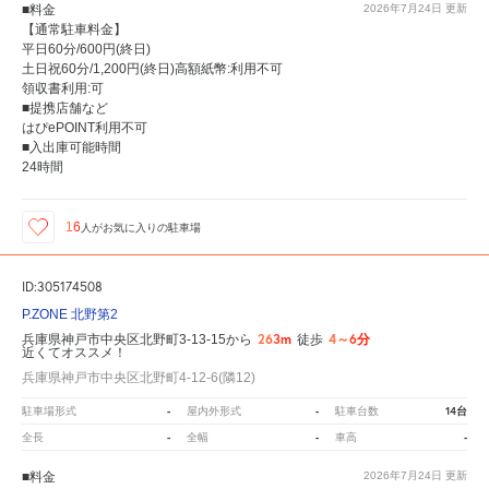
■料金
2026年7月24日
更新
【通常駐車料金】
平日60分/600円(終日)
土日祝60分/1,200円(終日)高額紙幣:利用不可
領収書利用:可
■提携店舗など
はぴePOINT利用不可
■入出庫可能時間
24時間
16
人が
お気に入りの駐車場
ID:305174508
P.ZONE 北野第2
263m
4～6分
兵庫県神戸市中央区北野町3-13-15から
徒歩
近くてオススメ！
兵庫県神戸市中央区北野町4-12-6(隣12)
-
-
14台
駐車場形式
屋内外形式
駐車台数
-
-
-
全長
全幅
車高
■料金
2026年7月24日
更新