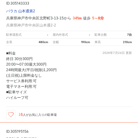
ID:305143333
パラカ 山本通第2
341m
5～8分
兵庫県神戸市中央区北野町3-13-15から
徒歩
兵庫県神戸市中央区山本通2-2
-
-
7台
駐車場形式
屋内外形式
駐車台数
480cm
190cm
210cm
全長
全幅
車高
■料金
2026年7月24日
更新
終日 30分300円
20:00〜07:00最大300円
24時間最大(平日/祝除)1,200円
(土日祝)上限料金なし
サービス券利用:可
電子マネー利用:可
■駐車サイズ
ハイルーフ可
16
人が
お気に入りの駐車場
ID:305195156