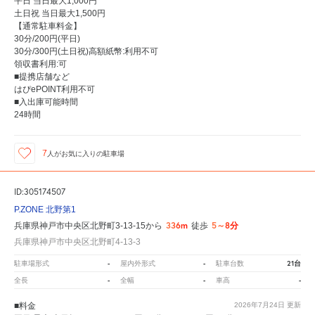
平日 当日最大1,000円
土日祝 当日最大1,500円
【通常駐車料金】
30分/200円(平日)
30分/300円(土日祝)高額紙幣:利用不可
領収書利用:可
■提携店舗など
はぴePOINT利用不可
■入出庫可能時間
24時間
7
人が
お気に入りの駐車場
ID:305174507
P.ZONE 北野第1
336m
5～8分
兵庫県神戸市中央区北野町3-13-15から
徒歩
兵庫県神戸市中央区北野町4-13-3
-
-
21台
駐車場形式
屋内外形式
駐車台数
-
-
-
全長
全幅
車高
■料金
2026年7月24日
更新