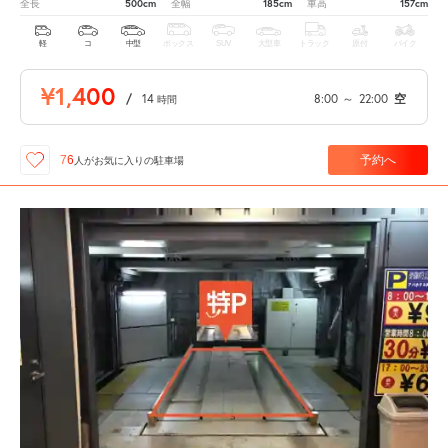
500cm
185cm
157cm
全長
全幅
車高
軽
コ
中型
ボックス
SUV
大型車
トラック
原付
バイク
¥1,400
/
14
8:00
～
22:00
空
時間
予約へ
76
人が
お気に入りの駐車場