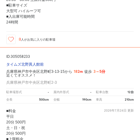
■駐車サイズ
大型可 ハイルーフ可
■入出庫可能時間
24時間
8
人が
お気に入りの駐車場
ID:305058233
タイムズ北野異人館前
182m
3～5分
兵庫県神戸市中央区北野町3-13-15から
徒歩
近くてオススメ！
兵庫県神戸市中央区北野町2-3
-
-
12台
駐車場形式
屋内外形式
駐車台数
500cm
190cm
210cm
全長
全幅
車高
■料金
2026年7月24日
更新
平日
20分 500円
土・日・祝
20分 500円
■上限料金