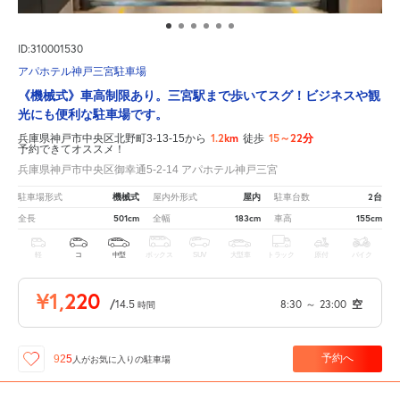
ID:310001530
アパホテル神戸三宮駐車場
《機械式》車高制限あり。三宮駅まで歩いてスグ！ビジネスや観
光にも便利な駐車場です。
1.2km
15～22分
兵庫県神戸市中央区北野町3-13-15から
徒歩
予約できてオススメ！
兵庫県神戸市中央区御幸通5-2-14 アパホテル神戸三宮
機械式
屋内
2台
駐車場形式
屋内外形式
駐車台数
501cm
183cm
155cm
全長
全幅
車高
軽
コ
中型
ボックス
SUV
大型車
トラック
原付
バイク
¥1,220
/
14.5
8:30
～
23:00
空
時間
予約へ
925
人が
お気に入りの駐車場