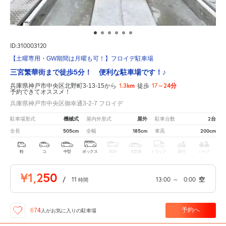
ID:310003120
【土曜専用・GW期間は月曜も可！】フロイデ駐車場
三宮繁華街まで徒歩5分！ 便利な駐車場です！♪
1.3km
17～24分
兵庫県神戸市中央区北野町3-13-15から
徒歩
予約できてオススメ！
兵庫県神戸市中央区御幸通3-2-7 フロイデ
機械式
屋外
2台
駐車場形式
屋内外形式
駐車台数
505cm
185cm
200cm
全長
全幅
車高
軽
コ
中型
ボックス
SUV
大型車
トラック
原付
バイク
¥1,250
/
11
13:00
～
0:00
空
時間
予約へ
674
人が
お気に入りの駐車場