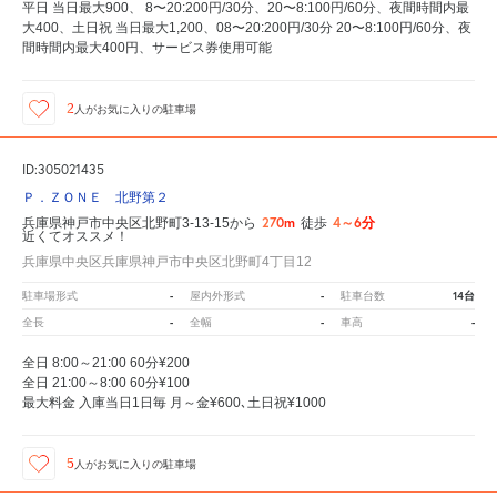
平日 当日最大900、 8〜20:200円/30分、20〜8:100円/60分、夜間時間内最
大400、土日祝 当日最大1,200、08〜20:200円/30分 20〜8:100円/60分、夜
間時間内最大400円、サービス券使用可能
2
人が
お気に入りの駐車場
ID:305021435
Ｐ．ＺＯＮＥ 北野第２
270m
4～6分
兵庫県神戸市中央区北野町3-13-15から
徒歩
近くてオススメ！
兵庫県中央区兵庫県神戸市中央区北野町4丁目12
-
-
14台
駐車場形式
屋内外形式
駐車台数
-
-
-
全長
全幅
車高
全日 8:00～21:00 60分¥200
全日 21:00～8:00 60分¥100
最大料金 入庫当日1日毎 月～金¥600､土日祝¥1000
5
人が
お気に入りの駐車場