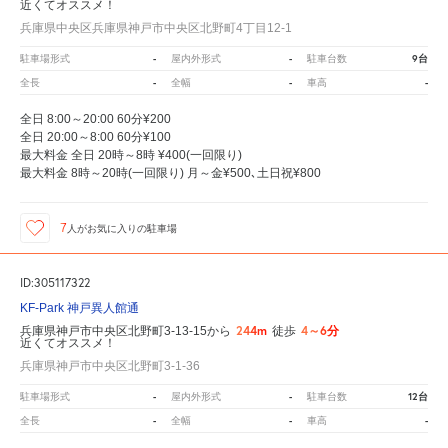
近くてオススメ！
兵庫県中央区兵庫県神戸市中央区北野町4丁目12-1
-
-
9台
駐車場形式
屋内外形式
駐車台数
-
-
-
全長
全幅
車高
全日 8:00～20:00 60分¥200
全日 20:00～8:00 60分¥100
最大料金 全日 20時～8時 ¥400(一回限り)
最大料金 8時～20時(一回限り) 月～金¥500､土日祝¥800
7
人が
お気に入りの駐車場
ID:305117322
KF-Park 神戸異人館通
244m
4～6分
兵庫県神戸市中央区北野町3-13-15から
徒歩
近くてオススメ！
兵庫県神戸市中央区北野町3-1-36
-
-
12台
駐車場形式
屋内外形式
駐車台数
-
-
-
全長
全幅
車高