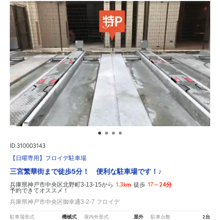
ID:310003143
【日曜専用】フロイデ駐車場
三宮繁華街まで徒歩5分！ 便利な駐車場です！♪
1.3km
17～24分
兵庫県神戸市中央区北野町3-13-15から
徒歩
予約できてオススメ！
兵庫県神戸市中央区御幸通3-2-7 フロイデ
機械式
屋外
2台
駐車場形式
屋内外形式
駐車台数