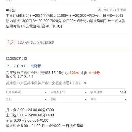
■料金
2026年7月24日
更新
平日(祝日除く)8〜20時間内最大1100円 8〜20:200円/30分 土日祝8〜20時
間内最大1300円 8〜20:200円/20分 全日20〜8時間内最大500円 サービス券
使用可能 EV充電設備1台:40円/10分
12
人が
お気に入りの駐車場
ID:305021513
Ｐ．ＺＯＮＥ 北野坂
303m
4～6分
兵庫県神戸市中央区北野町3-13-15から
徒歩
近くてオススメ！
兵庫県中央区兵庫県神戸市中央区山本通1丁目7-18
-
-
10台
駐車場形式
屋内外形式
駐車台数
-
-
-
全長
全幅
車高
月～金 8:00～24:00 60分¥300
土日祝 8:00～24:00 60分¥400
全日 0:00～8:00 60分¥100
最大料金 8:00～24:00 月～金¥900､土日祝¥1500