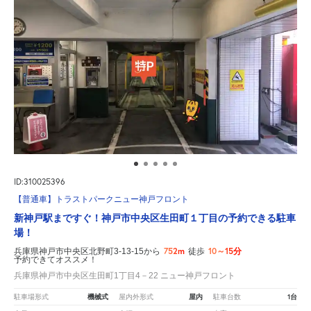
ID:310025396
【普通車】トラストパークニュー神戸フロント
新神戸駅まですぐ！神戸市中央区生田町１丁目の予約できる駐車
場！
752m
10～15分
兵庫県神戸市中央区北野町3-13-15から
徒歩
予約できてオススメ！
兵庫県神戸市中央区生田町1丁目4－22 ニュー神戸フロント
機械式
屋内
1台
駐車場形式
屋内外形式
駐車台数