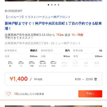
ID:310025397
【ハイルーフ】トラストパークニュー神戸フロント
新神戸駅まですぐ！神戸市中央区生田町１丁目の予約できる駐車
場！
752m
10～15分
兵庫県神戸市中央区北野町3-13-15から
徒歩
予約できてオススメ！
兵庫県神戸市中央区生田町1丁目4－22 ニュー神戸フロント
機械式
屋内
1台
駐車場形式
屋内外形式
駐車台数
500cm
181cm
200cm
全長
全幅
車高
軽
コ
中型
ボックス
SUV
大型車
トラック
原付
バイク
¥1,400
/
14
8:00
～
22:00
空
時間
予約へ
68
人が
お気に入りの駐車場