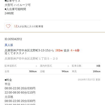
■駐車サイズ
大型可 ハイルーフ可
■入出庫可能時間
24時間
12
人が
お気に入りの駐車場
ID:305042512
異人坂
282m
4～6分
兵庫県神戸市中央区北野町3-13-15から
徒歩
近くてオススメ！
兵庫県神戸市中央区北野町１丁目５－２０
-
-
6台
駐車場形式
屋内外形式
駐車台数
500cm
190cm
200cm
全長
全幅
車高
■料金
2026年7月27日
更新
平日
08:00-22:00 20分/330円
22:00-08:00 60分/110円
土日祝
08:00-22:00 20分/330円