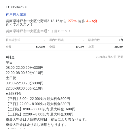
ID:305042508
神戸異人館通
279m
4～6分
兵庫県神戸市中央区北野町3-13-15から
徒歩
近くてオススメ！
兵庫県神戸市中央区山本通１丁目６ー２１
-
-
8台
駐車場形式
屋内外形式
駐車台数
500cm
190cm
200cm
全長
全幅
車高
■料金
2026年7月27日
更新
平日
08:00-22:00 20分/330円
22:00-08:00 60分/110円
土日祝
08:00-22:00 20分/330円
22:00-08:00 60分/110円
■上限料金
【平日】8:00～22:00以内 最大料金800円
【平日】22:00～8:00以内 最大料金330円
【土日祝】8:00～22:00以内 最大料金1600円
【土日祝】22:00～8:00以内 最大料金330円
※最大料金は入庫時の曜日・祝日により異なります。
※最大料金は繰り返し適用となります。