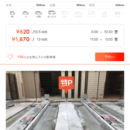
505cm
185cm
200cm
全長
全幅
車高
軽
コ
中型
ボックス
SUV
大型車
トラック
原付
バイク
¥620
/
10.5
0:00
～
10:30
空
時間
¥1,870
/
13
11:00
～
0:00
空
時間
予約へ
684
人が
お気に入りの駐車場