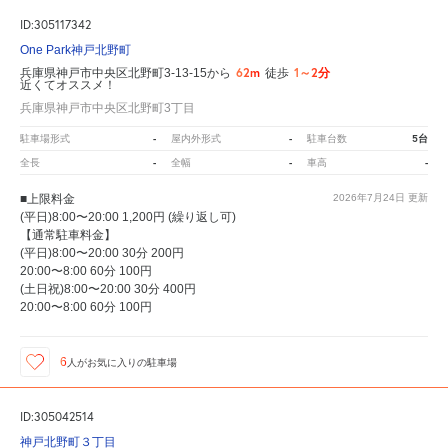
ID:305117342
One Park神戸北野町
62m
1～2分
兵庫県神戸市中央区北野町3-13-15から
徒歩
近くてオススメ！
兵庫県神戸市中央区北野町3丁目
-
-
5台
駐車場形式
屋内外形式
駐車台数
-
-
-
全長
全幅
車高
■上限料金
2026年7月24日
更新
(平日)8:00〜20:00 1,200円 (繰り返し可)
【通常駐車料金】
(平日)8:00〜20:00 30分 200円
20:00〜8:00 60分 100円
(土日祝)8:00〜20:00 30分 400円
20:00〜8:00 60分 100円
6
人が
お気に入りの駐車場
ID:305042514
神戸北野町３丁目