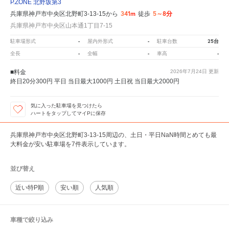
P.ZONE 北野坂第3
341m
5～8分
兵庫県神戸市中央区北野町3-13-15から
徒歩
兵庫県神戸市中央区山本通1丁目7-15
-
-
25台
駐車場形式
屋内外形式
駐車台数
-
-
-
全長
全幅
車高
■料金
2026年7月24日
更新
終日20分300円 平日 当日最大1000円 土日祝 当日最大2000円
気に入った駐車場を見つけたら
ハートをタップしてマイPに保存
兵庫県神戸市中央区北野町3-13-15周辺の、土日・平日NaN時間とめても最
大料金が安い駐車場を7件表示しています。
並び替え
近い特P順
安い順
人気順
車種で絞り込み