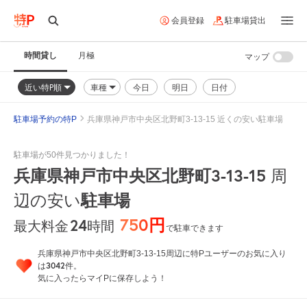
会員登録
駐車場貸出
時間貸し
月極
マップ
近い特P順
車種
今日
明日
日付
駐車場予約の特P
兵庫県神戸市中央区北野町3-13-15 近くの安い駐車場
駐車場が50件見つかりました！
兵庫県神戸市中央区北野町3-13-15
周
駐車場
辺の安い
750円
24
時間
最大料金
で駐車できます
兵庫県神戸市中央区北野町3-13-15周辺に特Pユーザーのお気に入り
3042
は
件。
気に入ったらマイPに保存しよう！