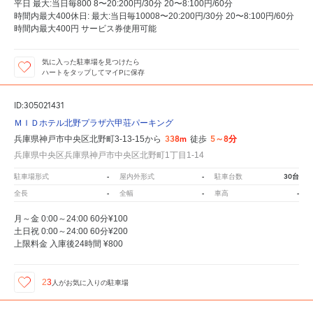
平日 最大:当日毎800 8〜20:200円/30分 20〜8:100円/60分
時間内最大400休日: 最大:当日毎10008〜20:200円/30分 20〜8:100円/60分
時間内最大400円 サービス券使用可能
気に入った駐車場を見つけたら
ハートをタップしてマイPに保存
ID:305021431
ＭＩＤホテル北野プラザ六甲荘パーキング
338m
5～8分
兵庫県神戸市中央区北野町3-13-15から
徒歩
兵庫県中央区兵庫県神戸市中央区北野町1丁目1-14
-
-
30台
駐車場形式
屋内外形式
駐車台数
-
-
-
全長
全幅
車高
月～金 0:00～24:00 60分¥100
土日祝 0:00～24:00 60分¥200
上限料金 入庫後24時間 ¥800
23
人が
お気に入りの駐車場