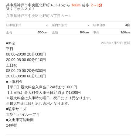
160m
2～3分
兵庫県神戸市中央区北野町3-13-15から
徒歩
近くてオススメ！
兵庫県神戸市中央区北野町３丁目８ー１
-
-
4台
駐車場形式
屋内外形式
駐車台数
500cm
190cm
200cm
全長
全幅
車高
■料金
2026年7月27日
更新
平日
08:00-20:00 20分/330円
20:00-08:00 60分/110円
土日祝
08:00-20:00 20分/330円
20:00-08:00 60分/110円
■上限料金
【平日】最大料金入庫当日24時まで1000円
【土日祝】最大料金入庫当日24時まで1800円
※最大料金は入庫時の曜日・祝日により異なります。
※最大料金は繰り返し適用となります。
■駐車サイズ
大型可 ハイルーフ可
■入出庫可能時間
24時間