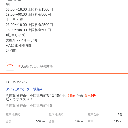
平日
08:00〜18:00 上限料金1500円
18:00〜08:00 上限料金500円
土・日・祝
08:00〜18:00 上限料金3500円
18:00〜08:00 上限料金500円
■駐車サイズ
大型可 ハイルーフ可
■入出庫可能時間
24時間
10
人が
お気に入りの駐車場
ID:305058232
タイムズハンター坂第4
211m
3～5分
兵庫県神戸市中央区北野町3-13-15から
徒歩
近くてオススメ！
兵庫県神戸市中央区北野町4-5
-
-
5台
駐車場形式
屋内外形式
駐車台数
500cm
190cm
210cm
全長
全幅
車高