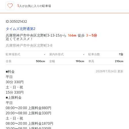
5
人が
お気に入りの駐車場
ID:305021432
タイムズ北野通第2
166m
3～5分
兵庫県神戸市中央区北野町3-13-15から
徒歩
近くてオススメ！
兵庫県神戸市中央区北野町3-8
-
-
7台
駐車場形式
屋内外形式
駐車台数
500cm
190cm
210cm
全長
全幅
車高
■料金
2026年7月24日
更新
平日
30分 330円
土・日・祝
15分 330円
■上限料金
平日
08:00〜20:00 上限料金880円
20:00〜08:00 上限料金330円
土・日・祝
08:00〜20:00 上限料金1870円
20:00〜08:00 上限料金330円