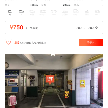
400cm
200cm
-
全長
全幅
車高
軽
コ
中型
ボックス
SUV
大型車
トラック
原付
バイク
¥750
/
24
0:00
～
0:00
空
時間
予約へ
286
人が
お気に入りの駐車場