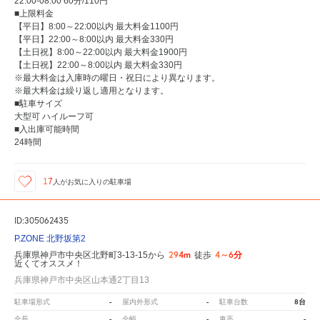
22:00-08:00 60分/110円
■上限料金
【平日】8:00～22:00以内 最大料金1100円
【平日】22:00～8:00以内 最大料金330円
【土日祝】8:00～22:00以内 最大料金1900円
【土日祝】22:00～8:00以内 最大料金330円
※最大料金は入庫時の曜日・祝日により異なります。
※最大料金は繰り返し適用となります。
■駐車サイズ
大型可 ハイルーフ可
■入出庫可能時間
24時間
17
人が
お気に入りの駐車場
ID:305062435
P.ZONE 北野坂第2
294m
4～6分
兵庫県神戸市中央区北野町3-13-15から
徒歩
近くてオススメ！
兵庫県神戸市中央区山本通2丁目13
-
-
8台
駐車場形式
屋内外形式
駐車台数
-
-
-
全長
全幅
車高