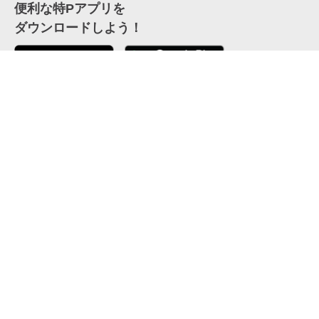
便利な特Pアプリを
ダウンロードしよう！
ここから「インストール」して、便利な特Pアプリを
公式 X
GETしよう
公式 Facebook
特P
会員・利用規約
特定商取引法について
プライバシーポリシー