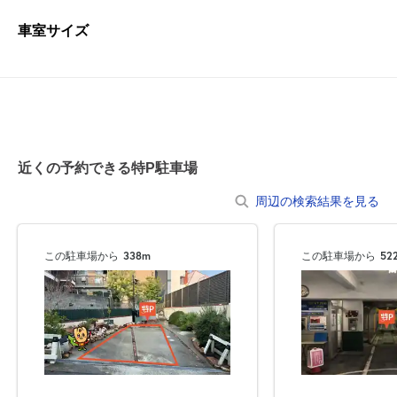
車室サイズ
近くの予約できる特P駐車場
周辺の検索結果を見る
この駐車場から
338m
この駐車場から
52