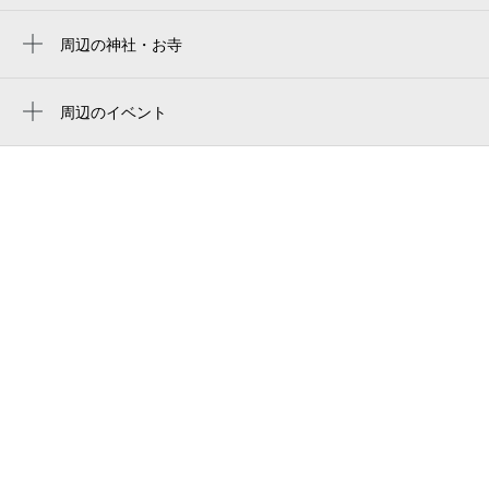
三宮・花時計前駅
ホテル北野プラザ六甲荘婚礼・宴会予約係
周辺の神社・お寺
春日野道駅
不動院
北野マンション2号棟
旧居留地・大丸前駅
三本松不動院
周辺のイベント
シルバー・シニア 出張撮影サービス
アートデザイン展 sakuraba個展「色鉛筆洋
元町駅
神戸北野教会
不動坂
菓子展 トロピカルデザートタイム」
県庁前駅
神戸主心教会
ホテル北野プラザ六甲荘
杉井栄枝子 展 愛おしきものたち
春日野道駅
神戸バプテスト教会
ル・ヴァンヴェールブライダルサロン
杉井 観峯 展 地上の遺跡：空への航
貿易センター駅
海 II
アトリエＥＭＭＹ
アジサイのある風景
北野異人館 旧クルぺ邸 セントジョージジャ
パン
【花・見ごろ】神戸布引ハーブ園／ロープ
ウェイ ユリ
北野異人館 旧クルぺ邸
Beer Night Stadium
ラヴィ・ファクトリー（神戸市）
kobe ymca gakuin senmongakko