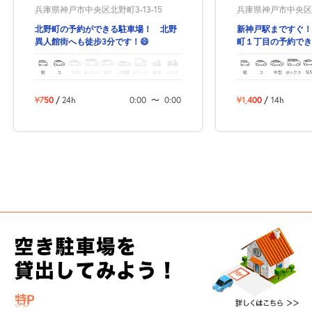
兵庫県神戸市中央区北野町3-13-15
兵庫県神戸市中央区生
北野町の予約ができる駐車場！ 北野
新神戸駅まですぐ！
異人館街へも徒步3分です！😄
町１丁目の予約でき
軽
コ
中型
ボックス
SUV
大型車
トラック
原付
バイク
軽
コ
中型
ボックス
SU
¥750
/
24h
0:00
〜
0:00
¥1,400
/
14h