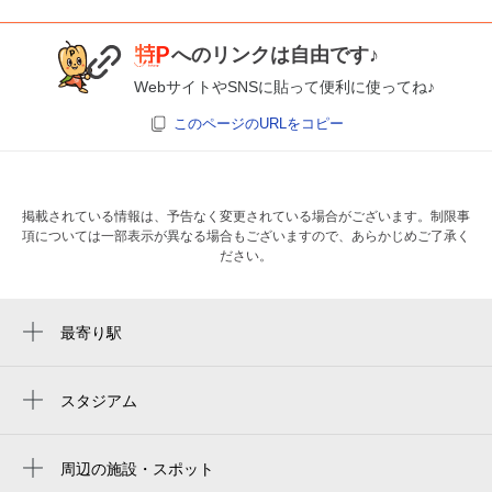
へのリンクは自由です♪
WebサイトやSNSに貼って便利に使ってね♪
このページのURLをコピー
掲載されている情報は、予告なく変更されている場合がございます。制限事
項については一部表示が異なる場合もございますので、あらかじめご了承く
ださい。
最寄り駅
新神戸駅
三ノ宮駅
スタジアム
周辺にスタジアムが見つかりませんでした。
三宮駅
周辺の施設・スポット
神戸三宮駅
あばたもえくぼ寫眞館