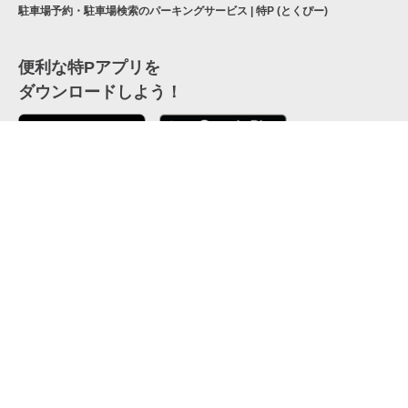
駐車場予約・駐車場検索のパーキングサービス | 特P (とくぴー)
便利な特Pアプリを
ダウンロードしよう！
ここから「インストール」して、便利な特Pアプリを
公式 X
GETしよう
公式 Facebook
特P