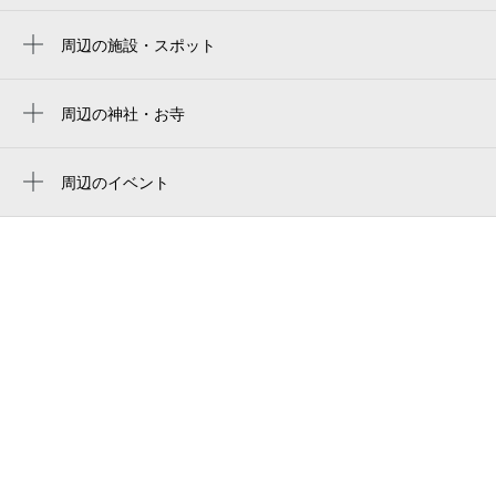
三宮駅
周辺の施設・スポット
神戸三宮駅
기타노이진칸
三宮・花時計前駅
神戸北野異人館街
周辺の神社・お寺
旧居留地・大丸前駅
不動院
kitano ijinkan-gai
県庁前駅
三本松不動院
周辺のイベント
北野异人馆街
アートデザイン展 sakuraba個展「色鉛筆洋
元町駅
妙恩寺
Kobe Kitano Ijinkan-Gai
菓子展 トロピカルデザートタイム」
春日野道駅
神戸バプテスト教会
神戸トリックアート 不思議な領事館
杉井栄枝子 展 愛おしきものたち
貿易センター駅
バグワン マハビールスワミ ジェイン寺院
旧パナマ領事館
杉井 観峯 展 地上の遺跡：空への航
海 II
北野天満神社
神戸北野迎賓館 ヴィクトリアンハウスレイ
ンテイ《 VICTORIANHOUSEREINTEI 》
【花・見ごろ】神戸布引ハーブ園／ロープ
ウェイ ユリ
北野異人館
アジサイのある風景
ラインの館（旧ドレウェル邸）
夏桃の贅沢スイーツブッフェ
北野ガーデン