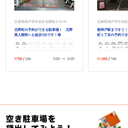
兵庫県神戸市中央区北野町3-13-15
兵庫県神戸市中央区生
北野町の予約ができる駐車場！ 北野
新神戸駅まですぐ！
異人館街へも徒步3分です！😄
町１丁目の予約でき
軽
コ
中型
ボックス
SUV
大型車
トラック
原付
バイク
軽
コ
中型
ボックス
SU
¥750
/
24h
0:00
〜
0:00
¥1,400
/
14h