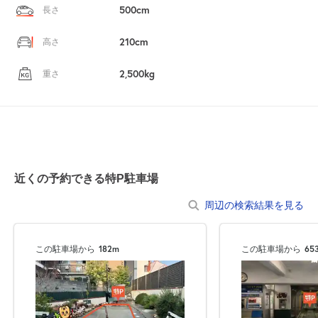
500cm
長さ
210cm
高さ
2,500kg
重さ
近くの予約できる特P駐車場
周辺の検索結果を見る
この駐車場から
182m
この駐車場から
65