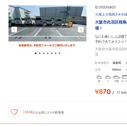
ID:310016803
※屋上※桜島3-4-6
大阪市此花区桜島
場！
なにわ食いしんぼ横
予約できてオススメ
大阪府大阪市此花区桜島
送
自走式
駐車場形式
500cm
全長
軽
コ
中型
ボッ
¥870
/
17
時間
15974
人が
お気に入りの駐車場