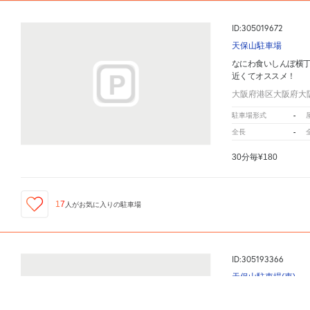
ID:305019672
天保山駐車場
なにわ食いしんぼ横
近くてオススメ！
大阪府港区大阪府大阪
-
駐車場形式
-
全長
30分毎¥180
17
人が
お気に入りの駐車場
ID:305193366
天保山駐車場(東)
なにわ食いしんぼ横丁
周辺の格安
駐車場
マップです。他の駐車場がありましたら、
こちら
から
なにわ食いしんぼ横
近くてオススメ！