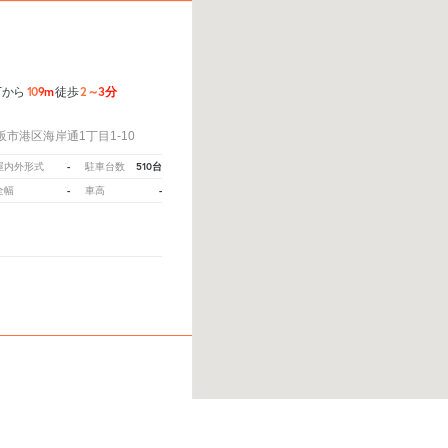
109m
2～3分
丁から
徒歩
市港区海岸通1丁目1-10
-
510台
屋内外形式
駐車台数
-
-
全幅
車高
教えてください。
※ご注意ください - 徒歩時間は地形の状況や迂回路を反映できていない場合があ
117m
2～3分
丁から
徒歩