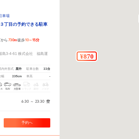
1駐車場
３丁目の予約できる駐車
730m
10～15分
丁から
徒歩
！
3-4-61 株式会社 福島運
屋外
22台
屋内外形式
駐車台数
235cm
-
全幅
車高
クス
SUV
大型車
トラック
原付
バイク
6:30
～
23:30
空
予約へ