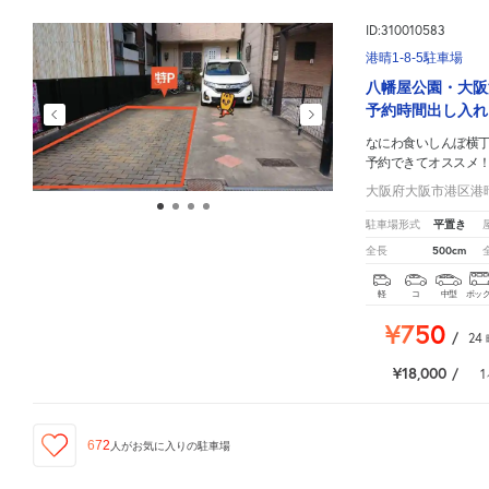
ID:310010583
港晴1-8-5駐車場
八幡屋公園・大阪
予約時間出し入れ
なにわ食いしんぼ横
予約できてオススメ
大阪府大阪市港区港晴1
平置き
駐車場形式
500cm
全長
軽
コ
中型
ボッ
¥750
/
24
¥18,000
/
1
672
人が
お気に入りの駐車場