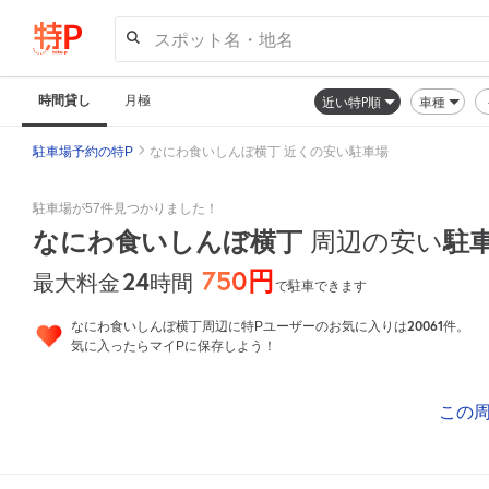
スポット名・地名
時間貸し
月極
近い特P順
車種
駐車場予約の特P
なにわ食いしんぼ横丁 近くの安い駐車場
駐車場が57件見つかりました！
なにわ食いしんぼ横丁
周辺の安い
駐
750円
24
時間
最大料金
で駐車できます
20061
なにわ食いしんぼ横丁周辺に特Pユーザーのお気に入りは
件。
気に入ったらマイPに保存しよう！
この