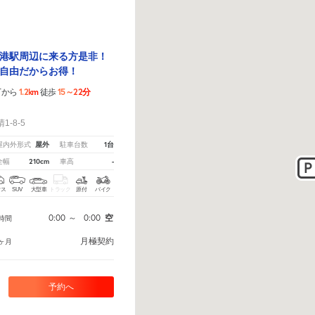
港駅周辺に来る方是非！
自由だからお得！
1.2km
15～22分
丁から
徒歩
！
-8-5
屋外
1台
屋内外形式
駐車台数
210cm
-
全幅
車高
クス
SUV
大型車
トラック
原付
バイク
0:00
～
0:00
空
時間
月極契約
ヶ月
予約へ