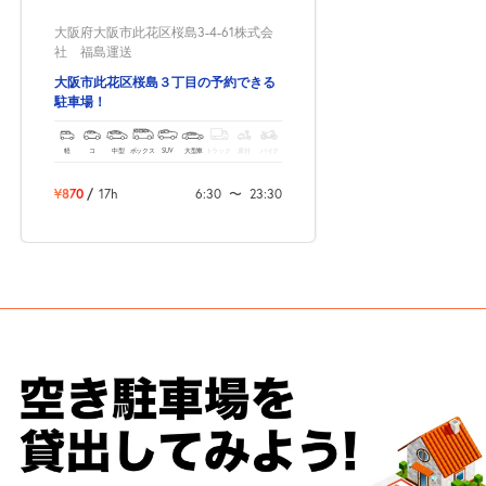
大阪府大阪市此花区桜島3-4-61株式会
社 福島運送
大阪市此花区桜島３丁目の予約できる
駐車場！
軽
コ
中型
ボックス
SUV
大型車
トラック
原付
バイク
¥870
/
17h
6:30
〜
23:30
次へ