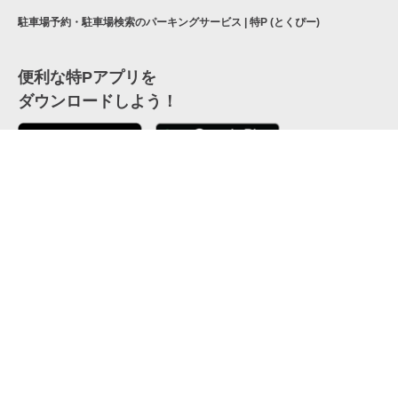
駐車場予約・駐車場検索のパーキングサービス | 特P (とくぴー)
便利な特Pアプリを
ダウンロードしよう！
ここから「インストール」して、便利な特Pアプリを
公式 X
GETしよう
公式 Facebook
特P