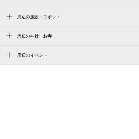
Maruzen Intec Arena Osaka
asueアリーナ大阪
周辺の施設・スポット
大阪港駅（国鉄）跡
asue arena osaka
南市岡老人憩の家
周辺の神社・お寺
大阪シティ信用金庫スタジアム
周辺に神社・お寺が見つかりませんでした。
大阪入国管理局大阪港出張所
周辺のイベント
大阪税関
浪曲にチャレンジしてみよう！
大阪検疫所
神戸植物防疫所大阪支所
動物検疫所神戸支所大阪出張所
第五管区海上保安本部大阪海上保安監部
ホテルシーガルてんぽーざん大阪シーサイ
ドレストラン
ホテルシーガルてんぽーざん大阪