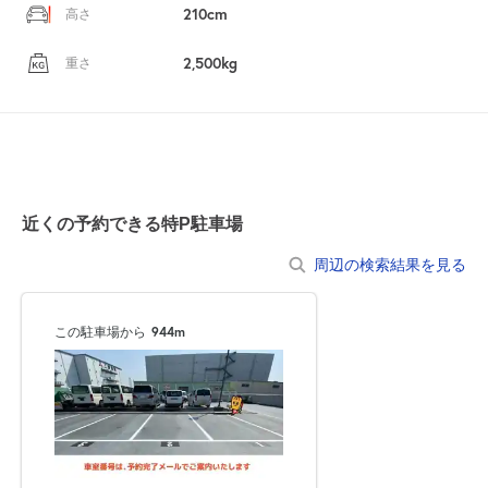
210cm
高さ
2,500kg
重さ
近くの予約できる特P駐車場
周辺の検索結果を見る
自宅
空
駐車場
で
の
き
を
貸出
？
しませんか
この駐車場から
944m
売上GET！
費用ゼロ
カンタン