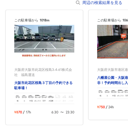
周辺の検索結果を見る
この駐車場から
1018m
この駐車場から
10
大阪府大阪市此花区桜島3-4-61株式会
大阪府大阪市港区港晴1
社 福島運送
八幡屋公園・大阪港
大阪市此花区桜島３丁目の予約できる
非！予約時間出し入
駐車場！
得！
軽
コ
中型
ボックス
SU
軽
コ
中型
ボックス
SUV
大型車
トラック
原付
バイク
¥750
/
24h
¥870
/
17h
6:30
〜
23:30