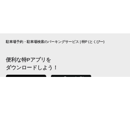
駐車場予約・駐車場検索のパーキングサービス | 特P (とくぴー)
便利な特Pアプリを
ダウンロードしよう！
ここから「インストール」して、便利な特Pアプリを
公式 X
GETしよう