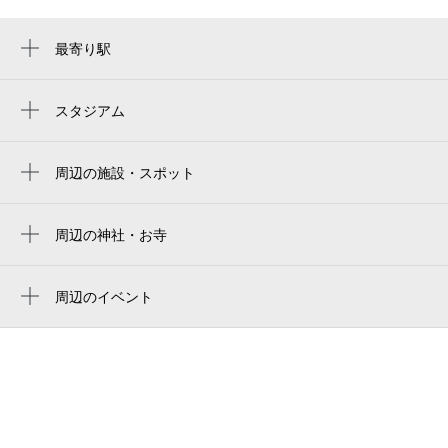
最寄り駅
大阪港駅
桜島駅
スタジアム
Maruzen Intec Arena Osaka
asueアリーナ大阪
周辺の施設・スポット
旅館冨久家
asue arena osaka
セブン-イレブン 大阪築港4丁目店
周辺の神社・お寺
大阪シティ信用金庫スタジアム
周辺に神社・お寺が見つかりませんでした。
casa g.s.大阪港
周辺のイベント
澁澤倉庫（株） 大阪支店
浪曲にチャレンジしてみよう！
励明園漢方風呂
zero share築港
洋食のビーハイブ
大阪港賃貸サービス （武智産業(株） 築港支