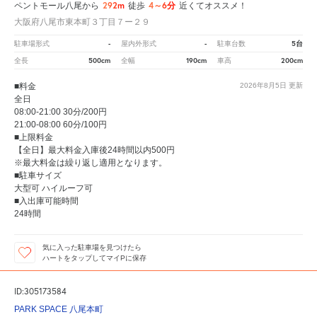
292m
4～6分
ペントモール八尾から
徒歩
近くてオススメ！
大阪府八尾市東本町３丁目７ー２９
-
-
5台
駐車場形式
屋内外形式
駐車台数
500cm
190cm
200cm
全長
全幅
車高
■料金
2026年8月5日
更新
全日
08:00-21:00 30分/200円
21:00-08:00 60分/100円
■上限料金
【全日】最大料金入庫後24時間以内500円
※最大料金は繰り返し適用となります。
■駐車サイズ
大型可 ハイルーフ可
■入出庫可能時間
24時間
気に入った駐車場を見つけたら
ハートをタップしてマイPに保存
ID:305173584
PARK SPACE 八尾本町