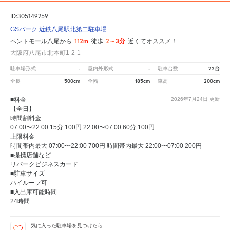
ID:305149259
GSパーク 近鉄八尾駅北第二駐車場
112m
2～3分
ペントモール八尾から
徒歩
近くてオススメ！
大阪府八尾市北本町1-2-1
-
-
22台
駐車場形式
屋内外形式
駐車台数
500cm
185cm
200cm
全長
全幅
車高
■料金
2026年7月24日
更新
【全日】
時間割料金
07:00〜22:00 15分 100円 22:00〜07:00 60分 100円
上限料金
時間帯内最大 07:00〜22:00 700円 時間帯内最大 22:00〜07:00 200円
■提携店舗など
リパークビジネスカード
■駐車サイズ
ハイルーフ可
■入出庫可能時間
24時間
気に入った駐車場を見つけたら