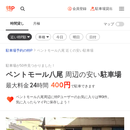
会員登録
駐車場貸出
時間貸し
月極
マップ
近い特P順
車種
今日
明日
日付
駐車場予約の特P
ペントモール八尾 近くの安い駐車場
駐車場が50件見つかりました！
ペントモール八尾
周辺の安い
駐車場
400円
24
時間
最大料金
で駐車できます
193
ペントモール八尾周辺に特Pユーザーのお気に入りは
件。
気に入ったらマイPに保存しよう！