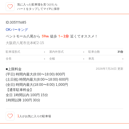
気に入った駐車場を見つけたら
ハートをタップしてマイPに保存
ID:305111685
OKパーキング
59m
1～2分
ペントモール八尾から
徒歩
近くてオススメ！
大阪府八尾市北本町2-15
-
-
31台
駐車場形式
屋内外形式
駐車台数
-
-
-
全長
全幅
車高
■上限料金
2026年7月24日
更新
(平日) 時間内最大(8:00〜18:00) 800円
(土日祝) 時間内最大(8:00〜18:00) 600円
(全日) 時間内最大(18:00〜8:00) 1,000円
【通常駐車料金】
全日 1時間以内 100円 15分
1時間以降 100円 30分
1
人が
お気に入りの駐車場