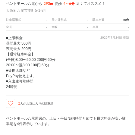
293m
4～6分
ペントモール八尾から
徒歩
近くてオススメ！
大阪府八尾市本町5-1-34
-
-
15台
駐車場形式
屋内外形式
駐車台数
-
-
-
全長
全幅
車高
■上限料金
2026年7月24日
更新
昼間最大 500円
夜間最大 200円
【通常駐車料金】
(全日)8:00〜20:00 200円 60分
20:00〜翌8:00 100円 60分
■提携店舗など
PayPay使えます。
■入出庫可能時間
24時間
2
人が
お気に入りの駐車場
ペントモール八尾周辺の、土日・平日NaN時間とめても最大料金が安い駐
車場を4件表示しています。