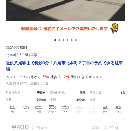
ID:310022054
北本町2-5-15駐車場
近鉄八尾駅まで徒歩3分！八尾市北本町２丁目の予約できる駐車
場！
77m
1～2分
ペントモール八尾から
徒歩
予約できてオススメ！
大阪府八尾市北本町2-5-15
平置き
屋外
2台
駐車場形式
屋内外形式
駐車台数
500cm
200cm
-
全長
全幅
車高
軽
コ
中型
ボックス
SUV
大型車
トラック
原付
バイク
¥400
/
24
0:00
～
24:00
休
時間