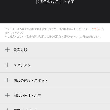
お問合せは
こちら
まで
ペントモール八尾
周辺の格安
駐車場
マップです。他の駐車場がありましたら、
こちら
から
教えてください。
※ご注意ください - 徒歩時間は地形の状況や迂回路を反映できていない場合があります。
最寄り駅
近鉄八尾駅
久宝寺口駅
スタジアム
周辺にスタジアムが見つかりませんでした。
周辺の施設・スポット
ペントモール八尾
ボードゲームカフェ&ショップ inst
周辺の神社・お寺
智崇院
フォトショップ・パル八尾店
光専寺