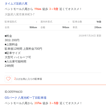
タイムズ近鉄八尾
196m
3～5分
ペントモール八尾から
徒歩
近くてオススメ！
大阪府八尾市東本町3-7
-
-
16台
駐車場形式
屋内外形式
駐車台数
500cm
190cm
210cm
全長
全幅
車高
■料金
2026年7月24日
更新
30分 200円
■上限料金
駐車後12時間 上限料金700円
■駐車サイズ
大型可 ハイルーフ可
■入出庫可能時間
24時間
2
人が
お気に入りの駐車場
ID:305194633
GSパーク 八尾光町一丁目駐車場
207m
3～5分
ペントモール八尾から
徒歩
近くてオススメ！