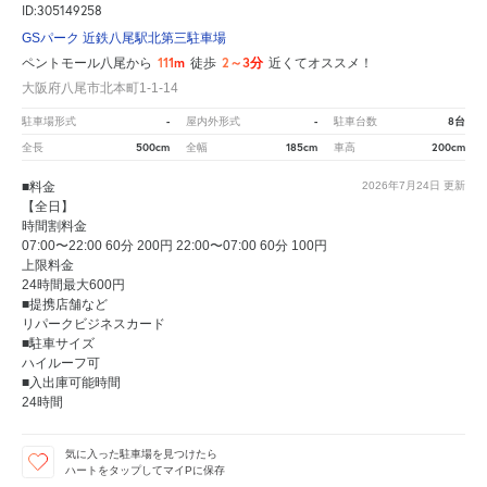
ID:305149258
GSパーク 近鉄八尾駅北第三駐車場
111m
2～3分
ペントモール八尾から
徒歩
近くてオススメ！
大阪府八尾市北本町1-1-14
-
-
8台
駐車場形式
屋内外形式
駐車台数
500cm
185cm
200cm
全長
全幅
車高
■料金
2026年7月24日
更新
【全日】
時間割料金
07:00〜22:00 60分 200円 22:00〜07:00 60分 100円
上限料金
24時間最大600円
■提携店舗など
リパークビジネスカード
■駐車サイズ
ハイルーフ可
■入出庫可能時間
24時間
気に入った駐車場を見つけたら
ハートをタップしてマイPに保存