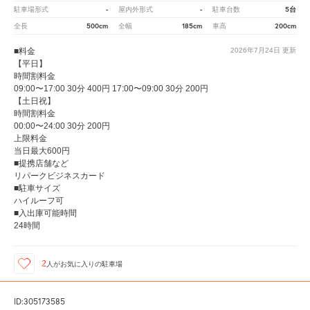
-
-
5台
駐車場形式
屋内外形式
駐車台数
500cm
185cm
200cm
全長
全幅
車高
■料金
2026年7月24日
更新
【平日】
時間割料金
09:00〜17:00 30分 400円 17:00〜09:00 30分 200円
【土日祝】
時間割料金
00:00〜24:00 30分 200円
上限料金
当日最大600円
■提携店舗など
リパークビジネスカード
■駐車サイズ
ハイルーフ可
■入出庫可能時間
24時間
2
人が
お気に入りの駐車場
ID:305173585