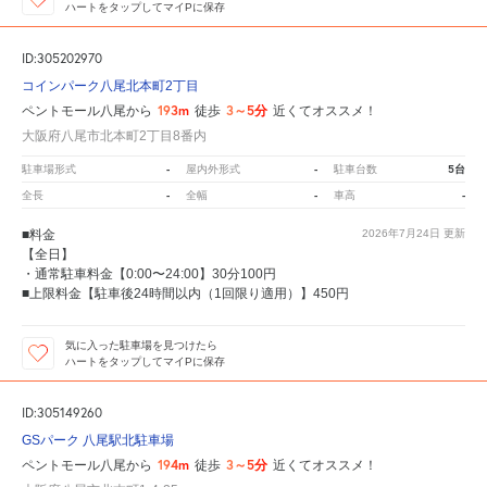
ハートをタップしてマイPに保存
ID:305202970
コインパーク八尾北本町2丁目
193m
3～5分
ペントモール八尾から
徒歩
近くてオススメ！
大阪府八尾市北本町2丁目8番内
-
-
5台
駐車場形式
屋内外形式
駐車台数
-
-
-
全長
全幅
車高
■料金
2026年7月24日
更新
【全日】
・通常駐車料金【0:00〜24:00】30分100円
■上限料金【駐車後24時間以内（1回限り適用）】450円
気に入った駐車場を見つけたら
ハートをタップしてマイPに保存
ID:305149260
GSパーク 八尾駅北駐車場
194m
3～5分
ペントモール八尾から
徒歩
近くてオススメ！