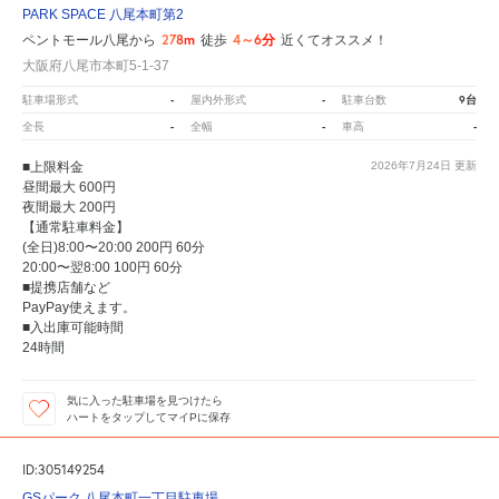
PARK SPACE 八尾本町第2
278m
4～6分
ペントモール八尾から
徒歩
近くてオススメ！
大阪府八尾市本町5-1-37
-
-
9台
駐車場形式
屋内外形式
駐車台数
-
-
-
全長
全幅
車高
■上限料金
2026年7月24日
更新
昼間最大 600円
夜間最大 200円
【通常駐車料金】
(全日)8:00〜20:00 200円 60分
20:00〜翌8:00 100円 60分
■提携店舗など
PayPay使えます。
■入出庫可能時間
24時間
気に入った駐車場を見つけたら
ハートをタップしてマイPに保存
ID:305149254
GSパーク 八尾本町一丁目駐車場