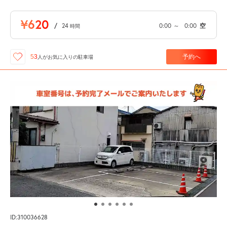
¥620
/
24
0:00
～
0:00
空
時間
予約へ
53
人が
お気に入りの駐車場
ID:310036628