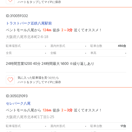
ハートをタップしてマイPに保存
ID:310059332
トラストパーク近鉄八尾駅前
124m
2～3分
ペントモール八尾から
徒歩
近くてオススメ！
大阪府八尾市北本町2-6-18
-
-
450台
駐車場形式
屋内外形式
駐車台数
-
-
-
全長
全幅
車高
24時間営業\\200 40分 24時間最大 \\600 ※繰り返しあり
気に入った駐車場を見つけたら
ハートをタップしてマイPに保存
ID:305021093
セレパーク八尾
126m
2～3分
ペントモール八尾から
徒歩
近くてオススメ！
大阪府八尾市北本町1丁目1-25
-
-
17台
駐車場形式
屋内外形式
駐車台数