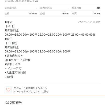
大阪府八尾市北本町1-4-25
-
-
4台
駐車場形式
屋内外形式
駐車台数
500cm
185cm
200cm
全長
全幅
車高
■料金
2026年7月24日
更新
【平日】
時間割料金
09:00〜15:00 20分 100円 15:00〜23:00 20分 100円 23:00〜09:00 60分
100円
【土日祝】
時間割料金
09:00〜23:00 60分 100円 23:00〜09:00 60分 100円
■提携店舗など
QT-net サービス対象
■駐車サイズ
ハイルーフ可
■入出庫可能時間
24時間
気に入った駐車場を見つけたら
ハートをタップしてマイPに保存
ID:305173579