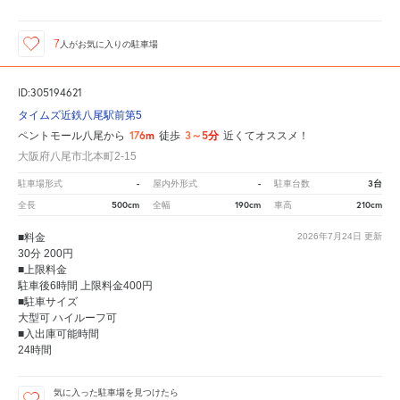
7
人が
お気に入りの駐車場
ID:305194621
タイムズ近鉄八尾駅前第5
176m
3～5分
ペントモール八尾から
徒歩
近くてオススメ！
大阪府八尾市北本町2-15
-
-
3台
駐車場形式
屋内外形式
駐車台数
500cm
190cm
210cm
全長
全幅
車高
■料金
2026年7月24日
更新
30分 200円
■上限料金
駐車後6時間 上限料金400円
■駐車サイズ
大型可 ハイルーフ可
■入出庫可能時間
24時間
気に入った駐車場を見つけたら