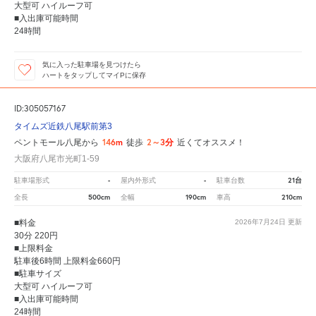
大型可 ハイルーフ可
■入出庫可能時間
24時間
気に入った駐車場を見つけたら
ハートをタップしてマイPに保存
ID:305057167
タイムズ近鉄八尾駅前第3
146m
2～3分
ペントモール八尾から
徒歩
近くてオススメ！
大阪府八尾市光町1-59
-
-
21台
駐車場形式
屋内外形式
駐車台数
500cm
190cm
210cm
全長
全幅
車高
■料金
2026年7月24日
更新
30分 220円
■上限料金
駐車後6時間 上限料金660円
■駐車サイズ
大型可 ハイルーフ可
■入出庫可能時間
24時間