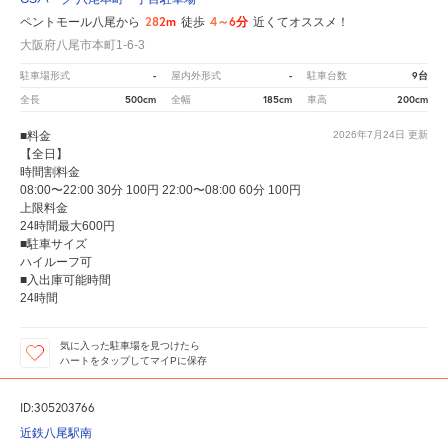
282m
4～6分
ペントモール八尾から
徒歩
近くてオススメ！
大阪府八尾市本町1-6-3
-
-
9台
駐車場形式
屋内外形式
駐車台数
500cm
185cm
200cm
全長
全幅
車高
■料金
2026年7月24日
更新
【全日】
時間割料金
08:00〜22:00 30分 100円 22:00〜08:00 60分 100円
上限料金
24時間最大600円
■駐車サイズ
ハイルーフ可
■入出庫可能時間
24時間
気に入った駐車場を見つけたら
ハートをタップしてマイPに保存
ID:305203766
近鉄八尾駅南