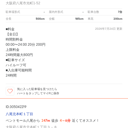
大阪府八尾市光町1-52
-
-
7台
駐車場形式
屋内外形式
駐車台数
500cm
185cm
200cm
全長
全幅
車高
■料金
2026年7月24日
更新
【全日】
時間割料金
00:00〜24:00 20分 200円
上限料金
24時間最大800円
■駐車サイズ
ハイルーフ可
■入出庫可能時間
24時間
気に入った駐車場を見つけたら
ハートをタップしてマイPに保存
ID:305042219
八尾北本町１丁目
247m
4～6分
ペントモール八尾から
徒歩
近くてオススメ！
大阪府八尾市北本町１丁目３－８