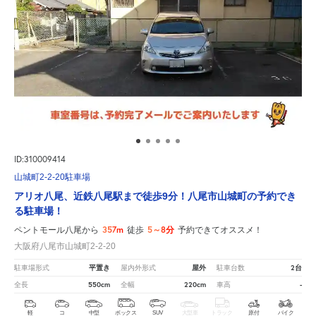
ID:310009414
山城町2-2-20駐車場
アリオ八尾、近鉄八尾駅まで徒歩9分！八尾市山城町の予約でき
る駐車場！
357m
5～8分
ペントモール八尾から
徒歩
予約できてオススメ！
大阪府八尾市山城町2-2-20
平置き
屋外
2台
駐車場形式
屋内外形式
駐車台数
550cm
220cm
-
全長
全幅
車高
軽
コ
中型
ボックス
SUV
大型車
トラック
原付
バイク