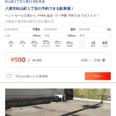
松山町1丁目５番11号駐車場
八尾市松山町１丁目の予約できる駐車場！
994m
13～19分
ペントモール八尾から
徒歩
予約できてオススメ！
大阪府八尾市松山町1丁目５番11号
平置き
屋外
2台
駐車場形式
屋内外形式
駐車台数
510cm
250cm
-
全長
全幅
車高
軽
コ
中型
ボックス
SUV
大型車
トラック
原付
バイク
¥500
/
24
0:00
～
0:00
空
時間
予約へ
81
人が
お気に入りの駐車場