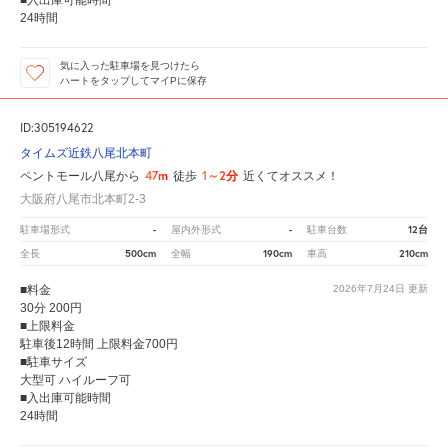
24時間
気に入った駐車場を見つけたら
ハートをタップしてマイPに保存
ID:305194622
タイムズ近鉄八尾北本町
47m
1～2分
ペントモール八尾から
徒歩
近くてオススメ！
大阪府八尾市北本町2-3
-
-
12台
駐車場形式
屋内外形式
駐車台数
500cm
190cm
210cm
全長
全幅
車高
■料金
2026年7月24日
更新
30分 200円
■上限料金
駐車後12時間 上限料金700円
■駐車サイズ
大型可 ハイルーフ可
■入出庫可能時間
24時間