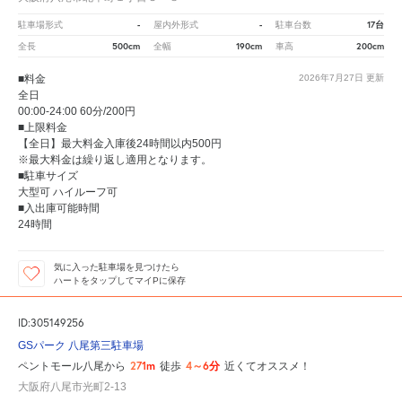
-
-
17台
駐車場形式
屋内外形式
駐車台数
500cm
190cm
200cm
全長
全幅
車高
■料金
2026年7月27日
更新
全日
00:00-24:00 60分/200円
■上限料金
【全日】最大料金入庫後24時間以内500円
※最大料金は繰り返し適用となります。
■駐車サイズ
大型可 ハイルーフ可
■入出庫可能時間
24時間
気に入った駐車場を見つけたら
ハートをタップしてマイPに保存
ID:305149256
GSパーク 八尾第三駐車場
271m
4～6分
ペントモール八尾から
徒歩
近くてオススメ！
大阪府八尾市光町2-13