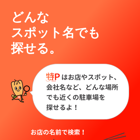
どんな
スポット名でも
探せる。