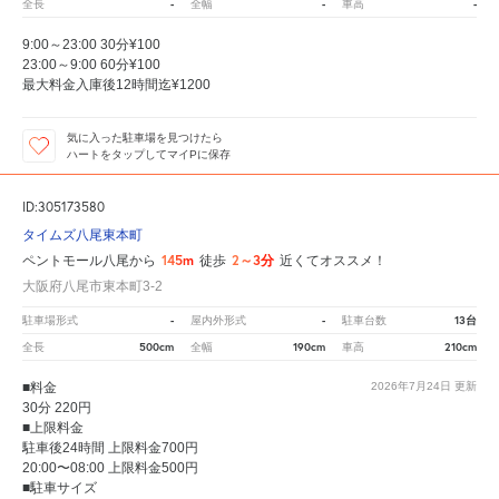
-
-
-
全長
全幅
車高
9:00～23:00 30分¥100
23:00～9:00 60分¥100
最大料金入庫後12時間迄¥1200
気に入った駐車場を見つけたら
ハートをタップしてマイPに保存
ID:305173580
タイムズ八尾東本町
145m
2～3分
ペントモール八尾から
徒歩
近くてオススメ！
大阪府八尾市東本町3-2
-
-
13台
駐車場形式
屋内外形式
駐車台数
500cm
190cm
210cm
全長
全幅
車高
■料金
2026年7月24日
更新
30分 220円
■上限料金
駐車後24時間 上限料金700円
20:00〜08:00 上限料金500円
■駐車サイズ