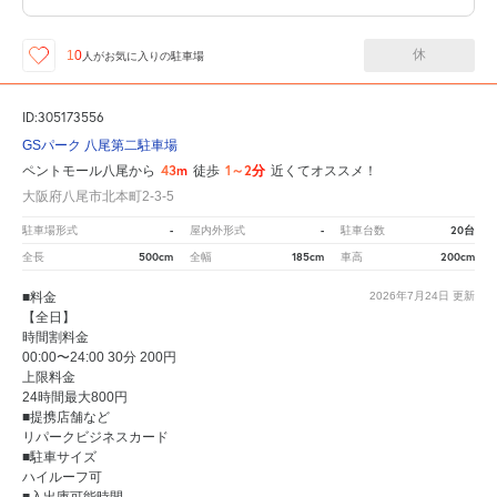
休
10
人が
お気に入りの駐車場
ID:305173556
GSパーク 八尾第二駐車場
43m
1～2分
ペントモール八尾から
徒歩
近くてオススメ！
大阪府八尾市北本町2-3-5
-
-
20台
駐車場形式
屋内外形式
駐車台数
500cm
185cm
200cm
全長
全幅
車高
■料金
2026年7月24日
更新
【全日】
時間割料金
00:00〜24:00 30分 200円
上限料金
24時間最大800円
■提携店舗など
リパークビジネスカード
■駐車サイズ
ハイルーフ可
■入出庫可能時間