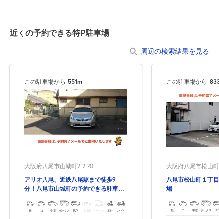
近くの予約できる特P駐車場
周辺の検索結果を見る
この駐車場から
551m
この駐車場から
83
大阪府八尾市松山町1
大阪府八尾市山城町2-2-20
八尾市松山町１丁目
アリオ八尾、近鉄八尾駅まで徒歩9
場！
分！八尾市山城町の予約できる駐車
場！
軽
コ
中型
ボックス
SU
軽
コ
中型
ボックス
SUV
大型車
トラック
原付
バイク