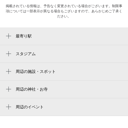
掲載されている情報は、予告なく変更されている場合がございます。制限事
項については一部表示が異なる場合もございますので、あらかじめご了承く
ださい。
最寄り駅
近鉄八尾駅
久宝寺口駅
スタジアム
周辺にスタジアムが見つかりませんでした。
八尾駅
周辺の施設・スポット
ハーベス 近鉄八尾店
ファミリーマート 近鉄八尾駅中央改札外店
周辺の神社・お寺
光明寺
メゾン・ド・ルミエール
清慶寺
周辺のイベント
八尾炭火焼鳥わっちょい
みせるばやお8周年イベント
智崇院
八尾市 近鉄八尾駅前 噴水広場 跡
ザクセン声楽アンサンブル日本ツアー 八
唯信寺