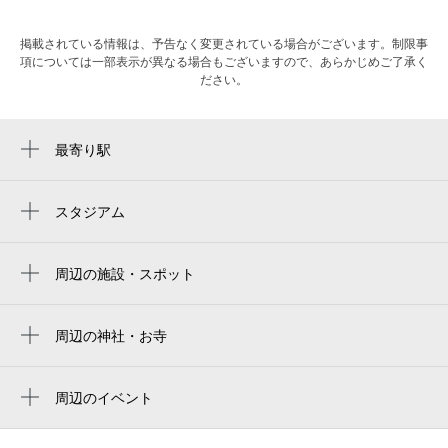
掲載されている情報は、予告なく変更されている場合がございます。制限事
項については一部表示が異なる場合もございますので、あらかじめご了承く
ださい。
最寄り駅
近鉄八尾駅
久宝寺口駅
スタジアム
周辺にスタジアムが見つかりませんでした。
八尾駅
周辺の施設・スポット
メゾン・ド・ルミエール
オーエスドラッグ 八尾店
周辺の神社・お寺
智崇院
ハーベス 近鉄八尾店
清慶寺
周辺のイベント
ヤマトエスロン（株） 大阪工場
みせるばやお8周年イベント
光専寺
ファミリーマート 近鉄八尾駅中央改札外店