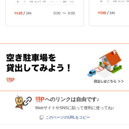
軽
コ
中型
ボックス
SU
軽
コ
中型
ボックス
SUV
大型車
トラック
原付
バイク
¥500
/
24h
¥620
/
24h
0:00
〜
0:00
へのリンクは自由です♪
WebサイトやSNSに貼って便利に使ってね♪
このページのURLをコピー