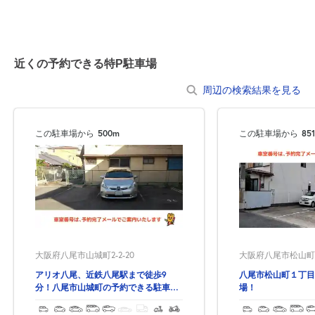
近くの予約できる特P駐車場
周辺の検索結果を見る
この駐車場から
500m
この駐車場から
85
大阪府八尾市松山町1
大阪府八尾市山城町2-2-20
八尾市松山町１丁目
アリオ八尾、近鉄八尾駅まで徒歩9
場！
分！八尾市山城町の予約できる駐車
場！