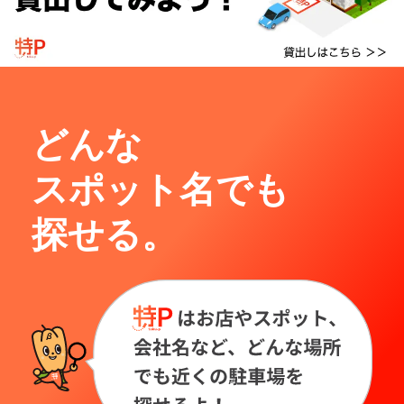
どんな
スポット名でも
探せる。