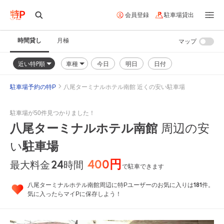
会員登録
駐車場貸出
時間貸し
月極
マップ
近い特P順
車種
今日
明日
日付
駐車場予約の特P
八尾ターミナルホテル南館 近くの安い駐車場
駐車場が50件見つかりました！
八尾ターミナルホテル南館
周辺の安
い
駐車場
400円
24
時間
最大料金
で駐車できます
181
八尾ターミナルホテル南館周辺に特Pユーザーのお気に入りは
件。
気に入ったらマイPに保存しよう！