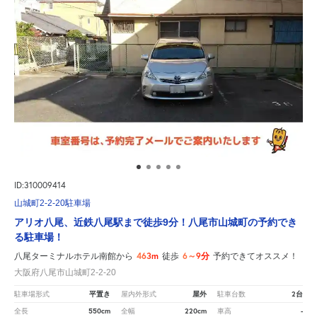
ID:310009414
山城町2-2-20駐車場
アリオ八尾、近鉄八尾駅まで徒歩9分！八尾市山城町の予約でき
る駐車場！
463m
6～9分
八尾ターミナルホテル南館から
徒歩
予約できてオススメ！
大阪府八尾市山城町2-2-20
平置き
屋外
2台
駐車場形式
屋内外形式
駐車台数
550cm
220cm
-
全長
全幅
車高