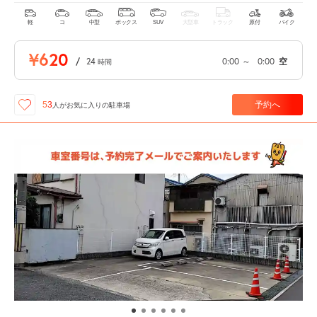
軽
コ
中型
ボックス
SUV
大型車
トラック
原付
バイク
¥620
/
24
0:00
～
0:00
空
時間
予約へ
53
人が
お気に入りの駐車場