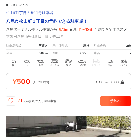
ID:310036628
松山町1丁目５番11号駐車場
八尾市松山町１丁目の予約できる駐車場！
873m
11～16分
八尾ターミナルホテル南館から
徒歩
予約できてオススメ！
大阪府八尾市松山町1丁目５番11号
平置き
屋外
2台
駐車場形式
屋内外形式
駐車台数
510cm
250cm
-
全長
全幅
車高
軽
コ
中型
ボックス
SUV
大型車
トラック
原付
バイク
¥500
/
24
0:00
～
0:00
空
時間
予約へ
81
人が
お気に入りの駐車場