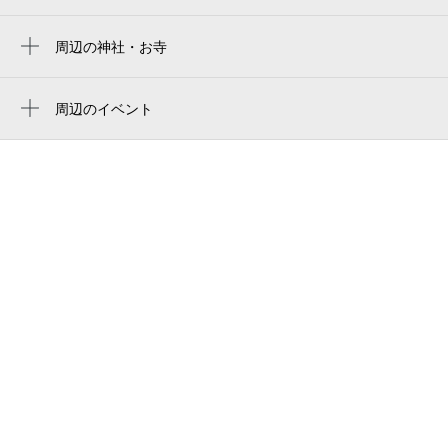
メゾン・ド・ルミエール
ヤマトエスロン（株） 大阪工場
周辺の神社・お寺
光専寺
山城町１丁目第２公園
智崇院
周辺のイベント
浄土真宗 谷鶯山 光専寺
みせるばやお8周年イベント
清慶寺
オーエスドラッグ 八尾店
ザクセン声楽アンサンブル日本ツアー 八
光明寺
フォトショップ・パル八尾店
尾公演～世界を魅了する歌声～
ペントモール八尾
ボードゲームカフェ&ショップ inst
ハーベス 近鉄八尾店
八尾市 近鉄八尾駅前 噴水広場 跡
富士フォトスタジオ本店
近鉄八尾駅前噴水広場