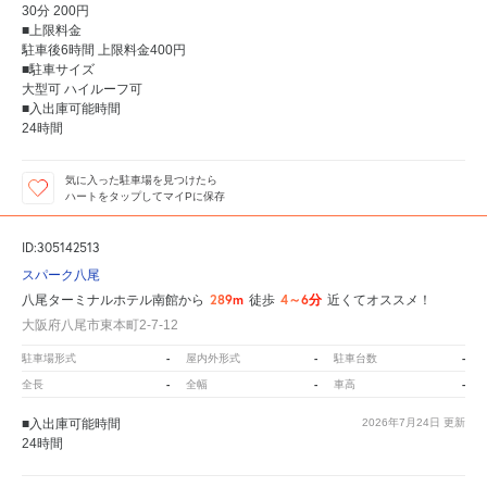
30分 200円
■上限料金
駐車後6時間 上限料金400円
■駐車サイズ
大型可 ハイルーフ可
■入出庫可能時間
24時間
気に入った駐車場を見つけたら
ハートをタップしてマイPに保存
ID:305142513
スパーク八尾
289m
4～6分
八尾ターミナルホテル南館から
徒歩
近くてオススメ！
大阪府八尾市東本町2-7-12
-
-
-
駐車場形式
屋内外形式
駐車台数
-
-
-
全長
全幅
車高
■入出庫可能時間
2026年7月24日
更新
24時間