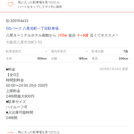
気に入った駐車場を見つけたら
ハートをタップしてマイPに保存
ID:305194633
GSパーク 八尾光町一丁目駐車場
292m
4～6分
八尾ターミナルホテル南館から
徒歩
近くてオススメ！
大阪府八尾市光町1-52
-
-
7台
駐車場形式
屋内外形式
駐車台数
500cm
185cm
200cm
全長
全幅
車高
■料金
2026年7月24日
更新
【全日】
時間割料金
00:00〜24:00 20分 200円
上限料金
24時間最大800円
■駐車サイズ
ハイルーフ可
■入出庫可能時間
24時間
気に入った駐車場を見つけたら