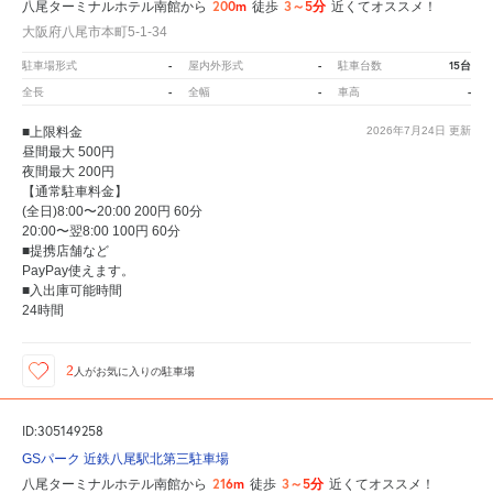
200m
3～5分
八尾ターミナルホテル南館から
徒歩
近くてオススメ！
大阪府八尾市本町5-1-34
-
-
15台
駐車場形式
屋内外形式
駐車台数
-
-
-
全長
全幅
車高
■上限料金
2026年7月24日
更新
昼間最大 500円
夜間最大 200円
【通常駐車料金】
(全日)8:00〜20:00 200円 60分
20:00〜翌8:00 100円 60分
■提携店舗など
PayPay使えます。
■入出庫可能時間
24時間
2
人が
お気に入りの駐車場
ID:305149258
GSパーク 近鉄八尾駅北第三駐車場
216m
3～5分
八尾ターミナルホテル南館から
徒歩
近くてオススメ！