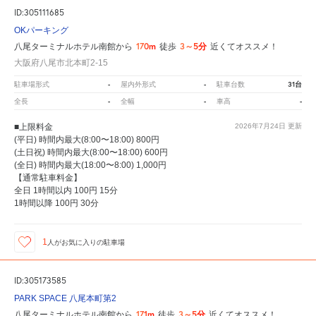
ID:305111685
OKパーキング
170m
3～5分
八尾ターミナルホテル南館から
徒歩
近くてオススメ！
大阪府八尾市北本町2-15
-
-
31台
駐車場形式
屋内外形式
駐車台数
-
-
-
全長
全幅
車高
■上限料金
2026年7月24日
更新
(平日) 時間内最大(8:00〜18:00) 800円
(土日祝) 時間内最大(8:00〜18:00) 600円
(全日) 時間内最大(18:00〜8:00) 1,000円
【通常駐車料金】
全日 1時間以内 100円 15分
1時間以降 100円 30分
1
人が
お気に入りの駐車場
ID:305173585
PARK SPACE 八尾本町第2
171m
3～5分
八尾ターミナルホテル南館から
徒歩
近くてオススメ！