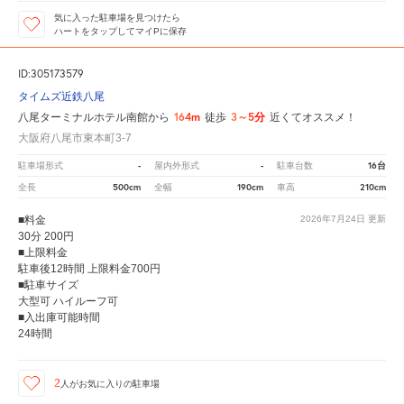
気に入った駐車場を見つけたら
ハートをタップしてマイPに保存
ID:305173579
タイムズ近鉄八尾
164m
3～5分
八尾ターミナルホテル南館から
徒歩
近くてオススメ！
大阪府八尾市東本町3-7
-
-
16台
駐車場形式
屋内外形式
駐車台数
500cm
190cm
210cm
全長
全幅
車高
■料金
2026年7月24日
更新
30分 200円
■上限料金
駐車後12時間 上限料金700円
■駐車サイズ
大型可 ハイルーフ可
■入出庫可能時間
24時間
2
人が
お気に入りの駐車場