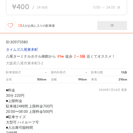
¥400
/
24
0:00
～
24:00
休
時間
休
10
人が
お気に入りの駐車場
ID:305173580
タイムズ八尾東本町
81m
2～3分
八尾ターミナルホテル南館から
徒歩
近くてオススメ！
大阪府八尾市東本町3-2
-
-
13台
駐車場形式
屋内外形式
駐車台数
500cm
190cm
210cm
全長
全幅
車高
■料金
2026年7月24日
更新
30分 220円
■上限料金
駐車後24時間 上限料金700円
20:00〜08:00 上限料金500円
■駐車サイズ
大型可 ハイルーフ可
■入出庫可能時間
24時間