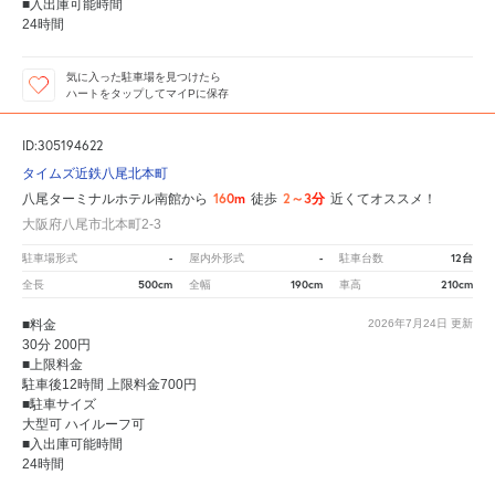
■入出庫可能時間
24時間
気に入った駐車場を見つけたら
ハートをタップしてマイPに保存
ID:305194622
タイムズ近鉄八尾北本町
160m
2～3分
八尾ターミナルホテル南館から
徒歩
近くてオススメ！
大阪府八尾市北本町2-3
-
-
12台
駐車場形式
屋内外形式
駐車台数
500cm
190cm
210cm
全長
全幅
車高
■料金
2026年7月24日
更新
30分 200円
■上限料金
駐車後12時間 上限料金700円
■駐車サイズ
大型可 ハイルーフ可
■入出庫可能時間
24時間