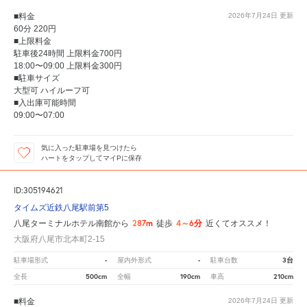
■料金
2026年7月24日
更新
60分 220円
■上限料金
駐車後24時間 上限料金700円
18:00〜09:00 上限料金300円
■駐車サイズ
大型可 ハイルーフ可
■入出庫可能時間
09:00〜07:00
気に入った駐車場を見つけたら
ハートをタップしてマイPに保存
ID:305194621
タイムズ近鉄八尾駅前第5
287m
4～6分
八尾ターミナルホテル南館から
徒歩
近くてオススメ！
大阪府八尾市北本町2-15
-
-
3台
駐車場形式
屋内外形式
駐車台数
500cm
190cm
210cm
全長
全幅
車高
■料金
2026年7月24日
更新