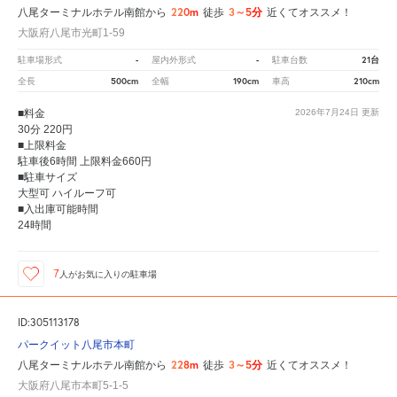
220m
3～5分
八尾ターミナルホテル南館から
徒歩
近くてオススメ！
大阪府八尾市光町1-59
-
-
21台
駐車場形式
屋内外形式
駐車台数
500cm
190cm
210cm
全長
全幅
車高
■料金
2026年7月24日
更新
30分 220円
■上限料金
駐車後6時間 上限料金660円
■駐車サイズ
大型可 ハイルーフ可
■入出庫可能時間
24時間
7
人が
お気に入りの駐車場
ID:305113178
パークイット八尾市本町
228m
3～5分
八尾ターミナルホテル南館から
徒歩
近くてオススメ！
大阪府八尾市本町5-1-5