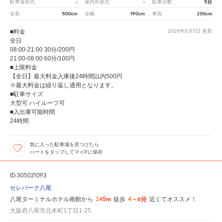
-
-
5台
駐車場形式
屋内外形式
駐車台数
500cm
190cm
200cm
全長
全幅
車高
■料金
2026年8月5日
更新
全日
08:00-21:00 30分/200円
21:00-08:00 60分/100円
■上限料金
【全日】最大料金入庫後24時間以内500円
※最大料金は繰り返し適用となります。
■駐車サイズ
大型可 ハイルーフ可
■入出庫可能時間
24時間
気に入った駐車場を見つけたら
ハートをタップしてマイPに保存
ID:305021093
セレパーク八尾
245m
4～6分
八尾ターミナルホテル南館から
徒歩
近くてオススメ！
大阪府八尾市北本町1丁目1-25