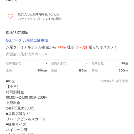
気に入った駐車場を見つけたら
ハートをタップしてマイPに保存
ID:305173556
GSパーク 八尾第二駐車場
141m
2～3分
八尾ターミナルホテル南館から
徒歩
近くてオススメ！
大阪府八尾市北本町2-3-5
-
-
20台
駐車場形式
屋内外形式
駐車台数
500cm
185cm
200cm
全長
全幅
車高
■料金
2026年7月24日
更新
【全日】
時間割料金
00:00〜24:00 30分 200円
上限料金
24時間最大800円
■提携店舗など
リパークビジネスカード
■駐車サイズ
ハイルーフ可