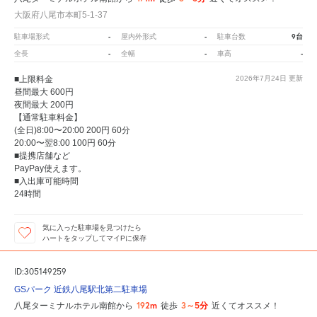
大阪府八尾市本町5-1-37
-
-
9台
駐車場形式
屋内外形式
駐車台数
-
-
-
全長
全幅
車高
■上限料金
2026年7月24日
更新
昼間最大 600円
夜間最大 200円
【通常駐車料金】
(全日)8:00〜20:00 200円 60分
20:00〜翌8:00 100円 60分
■提携店舗など
PayPay使えます。
■入出庫可能時間
24時間
気に入った駐車場を見つけたら
ハートをタップしてマイPに保存
ID:305149259
GSパーク 近鉄八尾駅北第二駐車場
192m
3～5分
八尾ターミナルホテル南館から
徒歩
近くてオススメ！