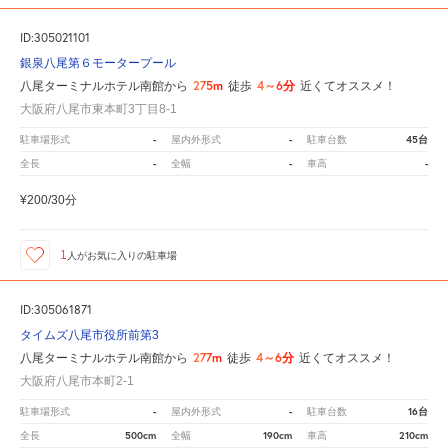
ID:305021101
銀泉八尾第６モータープール
275m
4～6分
八尾ターミナルホテル南館から
徒歩
近くてオススメ！
大阪府八尾市東本町3丁目8-1
-
-
45台
駐車場形式
屋内外形式
駐車台数
-
-
-
全長
全幅
車高
¥200/30分
1
人が
お気に入りの駐車場
ID:305061871
タイムズ八尾市役所前第3
277m
4～6分
八尾ターミナルホテル南館から
徒歩
近くてオススメ！
大阪府八尾市本町2-1
-
-
16台
駐車場形式
屋内外形式
駐車台数
500cm
190cm
210cm
全長
全幅
車高