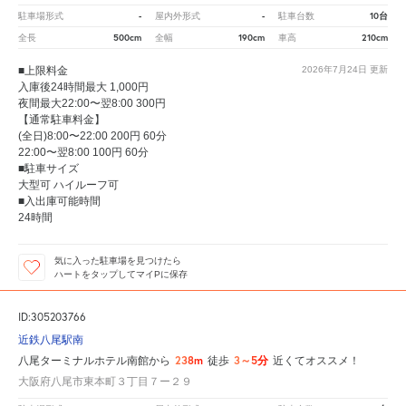
-
-
10台
駐車場形式
屋内外形式
駐車台数
500cm
190cm
210cm
全長
全幅
車高
■上限料金
2026年7月24日
更新
入庫後24時間最大 1,000円
夜間最大22:00〜翌8:00 300円
【通常駐車料金】
(全日)8:00〜22:00 200円 60分
22:00〜翌8:00 100円 60分
■駐車サイズ
大型可 ハイルーフ可
■入出庫可能時間
24時間
気に入った駐車場を見つけたら
ハートをタップしてマイPに保存
ID:305203766
近鉄八尾駅南
238m
3～5分
八尾ターミナルホテル南館から
徒歩
近くてオススメ！
大阪府八尾市東本町３丁目７ー２９