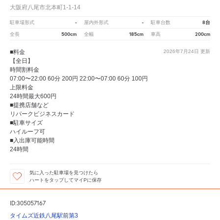
大阪府八尾市北本町1-1-14
-
-
8台
駐車場形式
屋内外形式
駐車台数
500cm
185cm
200cm
全長
全幅
車高
■料金
2026年7月24日
更新
【全日】
時間割料金
07:00〜22:00 60分 200円 22:00〜07:00 60分 100円
上限料金
24時間最大600円
■提携店舗など
リパークビジネスカード
■駐車サイズ
ハイルーフ可
■入出庫可能時間
24時間
気に入った駐車場を見つけたら
ハートをタップしてマイPに保存
ID:305057167
タイムズ近鉄八尾駅前第3