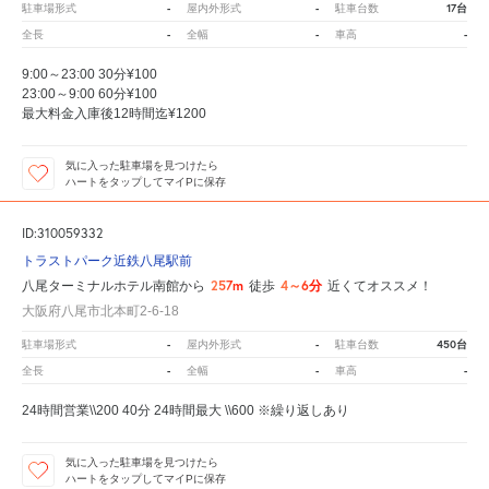
-
-
17台
駐車場形式
屋内外形式
駐車台数
-
-
-
全長
全幅
車高
9:00～23:00 30分¥100
23:00～9:00 60分¥100
最大料金入庫後12時間迄¥1200
気に入った駐車場を見つけたら
ハートをタップしてマイPに保存
ID:310059332
トラストパーク近鉄八尾駅前
257m
4～6分
八尾ターミナルホテル南館から
徒歩
近くてオススメ！
大阪府八尾市北本町2-6-18
-
-
450台
駐車場形式
屋内外形式
駐車台数
-
-
-
全長
全幅
車高
24時間営業\\200 40分 24時間最大 \\600 ※繰り返しあり
気に入った駐車場を見つけたら
ハートをタップしてマイPに保存