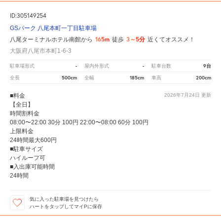
ID:305149254
GSパーク 八尾本町一丁目駐車場
165m
3～5分
八尾ターミナルホテル南館から
徒歩
近くてオススメ！
大阪府八尾市本町1-6-3
-
-
9台
駐車場形式
屋内外形式
駐車台数
500cm
185cm
200cm
全長
全幅
車高
■料金
2026年7月24日
更新
【全日】
時間割料金
08:00〜22:00 30分 100円 22:00〜08:00 60分 100円
上限料金
24時間最大600円
■駐車サイズ
ハイルーフ可
■入出庫可能時間
24時間
気に入った駐車場を見つけたら
ハートをタップしてマイPに保存