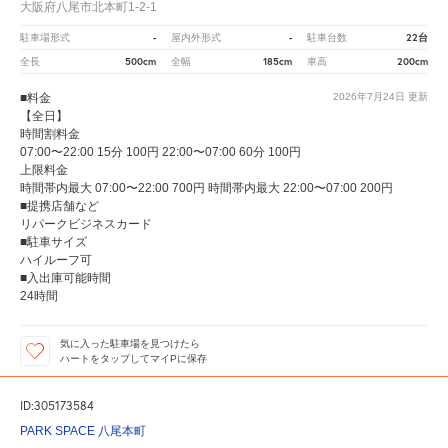
大阪府八尾市北本町1-2-1
-
-
22台
駐車場形式
屋内外形式
駐車台数
500cm
185cm
200cm
全長
全幅
車高
■料金
2026年7月24日
更新
【全日】
時間割料金
07:00〜22:00 15分 100円 22:00〜07:00 60分 100円
上限料金
時間帯内最大 07:00〜22:00 700円 時間帯内最大 22:00〜07:00 200円
■提携店舗など
リパークビジネスカード
■駐車サイズ
ハイルーフ可
■入出庫可能時間
24時間
気に入った駐車場を見つけたら
ハートをタップしてマイPに保存
ID:305173584
PARK SPACE 八尾本町