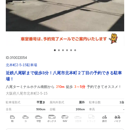
ID:310022054
北本町2-5-15駐車場
近鉄八尾駅まで徒歩3分！八尾市北本町２丁目の予約できる駐車
場！
210m
3～5分
八尾ターミナルホテル南館から
徒歩
予約できてオススメ！
大阪府八尾市北本町2-5-15
平置き
屋外
2台
駐車場形式
屋内外形式
駐車台数
500cm
200cm
-
全長
全幅
車高
軽
コ
中型
ボックス
SUV
大型車
トラック
原付
バイク