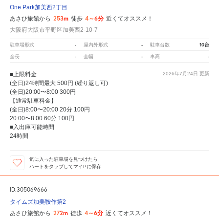
One Park加美西2丁目
253m
4～6分
あさひ旅館から
徒歩
近くてオススメ！
大阪府大阪市平野区加美西2-10-7
-
-
10台
駐車場形式
屋内外形式
駐車台数
-
-
-
全長
全幅
車高
■上限料金
2026年7月24日
更新
(全日)24時間最大 500円 (繰り返し可)
(全日)20:00〜8:00 300円
【通常駐車料金】
(全日)8:00〜20:00 20分 100円
20:00〜8:00 60分 100円
■入出庫可能時間
24時間
気に入った駐車場を見つけたら
ハートをタップしてマイPに保存
ID:305069666
タイムズ加美鞍作第2
272m
4～6分
あさひ旅館から
徒歩
近くてオススメ！