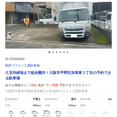
ID:310058482
昭和ブラスト工業駐車場
久宝寺緑地まで徒歩圏内！大阪市平野区加美東２丁目の予約でき
る駐車場
1.0km
13～19分
あさひ旅館から
徒歩
予約できてオススメ！
大阪府大阪市平野区加美東2-3-30 昭和ブラスト工業駐車場
平置き
屋外
3台
駐車場形式
屋内外形式
駐車台数
480cm
200cm
-
全長
全幅
車高
軽
コ
中型
ボックス
SUV
大型車
トラック
原付
バイク