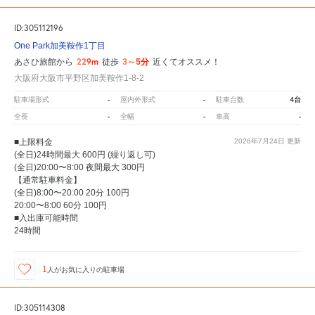
ID:305112196
One Park加美鞍作1丁目
229m
3～5分
あさひ旅館から
徒歩
近くてオススメ！
大阪府大阪市平野区加美鞍作1-8-2
-
-
4台
駐車場形式
屋内外形式
駐車台数
-
-
-
全長
全幅
車高
■上限料金
2026年7月24日
更新
(全日)24時間最大 600円 (繰り返し可)
(全日)20:00〜8:00 夜間最大 300円
【通常駐車料金】
(全日)8:00〜20:00 20分 100円
20:00〜8:00 60分 100円
■入出庫可能時間
24時間
1
人が
お気に入りの駐車場
ID:305114308