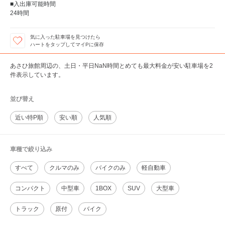
■入出庫可能時間
24時間
気に入った駐車場を見つけたら
ハートをタップしてマイPに保存
あさひ旅館周辺の、土日・平日NaN時間とめても最大料金が安い駐車場を2
件表示しています。
並び替え
近い特P順
安い順
人気順
車種で絞り込み
すべて
クルマのみ
バイクのみ
軽自動車
コンパクト
中型車
1BOX
SUV
大型車
トラック
原付
バイク