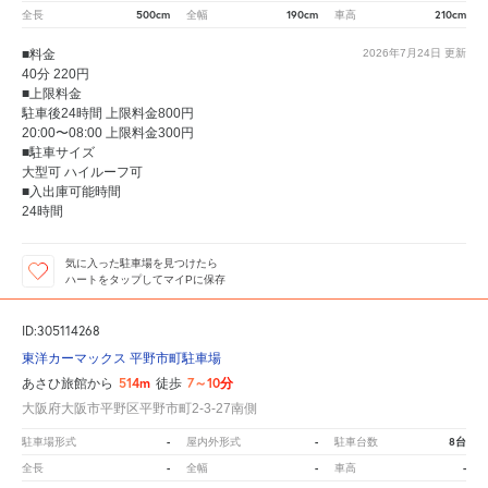
500cm
190cm
210cm
全長
全幅
車高
■料金
2026年7月24日
更新
40分 220円
■上限料金
駐車後24時間 上限料金800円
20:00〜08:00 上限料金300円
■駐車サイズ
大型可 ハイルーフ可
■入出庫可能時間
24時間
気に入った駐車場を見つけたら
ハートをタップしてマイPに保存
ID:305114268
東洋カーマックス 平野市町駐車場
514m
7～10分
あさひ旅館から
徒歩
大阪府大阪市平野区平野市町2-3-27南側
-
-
8台
駐車場形式
屋内外形式
駐車台数
-
-
-
全長
全幅
車高