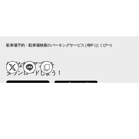
駐車場予約・駐車場検索のパーキングサービス | 特P (とくぴー)
便利な特Pアプリを
ダウンロードしよう！
ここから「インストール」して、便利な特Pアプリを
公式 X