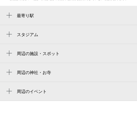
最寄り駅
加美駅
新加美駅
スタジアム
周辺にスタジアムが見つかりませんでした。
平野駅
周辺の施設・スポット
平野駅
あさひ旅館
平野加美西郵便局
周辺の神社・お寺
周辺に神社・お寺が見つかりませんでした。
加美西
周辺のイベント
加美青少年運動広場
周辺にイベントが見つかりませんでした。
加美青少年グラウンド
平野警察署加美交番
平野区老人福祉センター
大阪市消防局平野消防署加美出張所