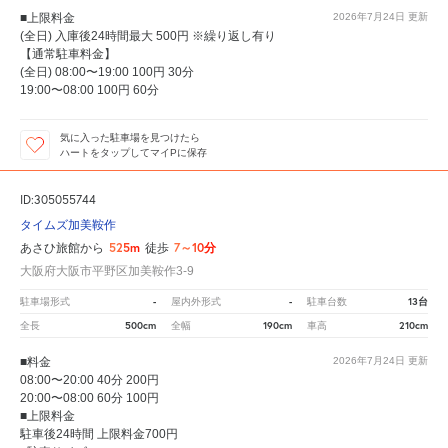
■上限料金
2026年7月24日
更新
(全日) 入庫後24時間最大 500円 ※繰り返し有り
【通常駐車料金】
(全日) 08:00〜19:00 100円 30分
19:00〜08:00 100円 60分
気に入った駐車場を見つけたら
ハートをタップしてマイPに保存
ID:305055744
タイムズ加美鞍作
525m
7～10分
あさひ旅館から
徒歩
大阪府大阪市平野区加美鞍作3-9
-
-
13台
駐車場形式
屋内外形式
駐車台数
500cm
190cm
210cm
全長
全幅
車高
■料金
2026年7月24日
更新
08:00〜20:00 40分 200円
20:00〜08:00 60分 100円
■上限料金
駐車後24時間 上限料金700円