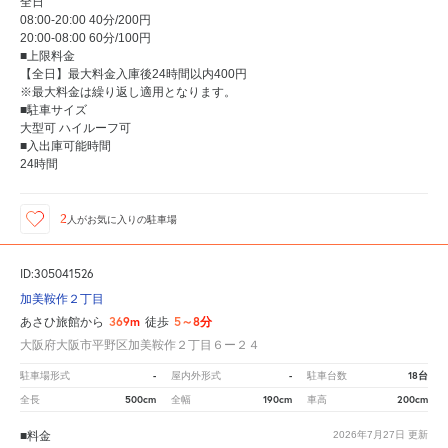
全日
08:00-20:00 40分/200円
20:00-08:00 60分/100円
■上限料金
【全日】最大料金入庫後24時間以内400円
※最大料金は繰り返し適用となります。
■駐車サイズ
大型可 ハイルーフ可
■入出庫可能時間
24時間
2
人が
お気に入りの駐車場
ID:305041526
加美鞍作２丁目
369m
5～8分
あさひ旅館から
徒歩
大阪府大阪市平野区加美鞍作２丁目６ー２４
-
-
18台
駐車場形式
屋内外形式
駐車台数
500cm
190cm
200cm
全長
全幅
車高
■料金
2026年7月27日
更新