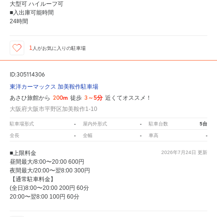
大型可 ハイルーフ可
■入出庫可能時間
24時間
1
人が
お気に入りの駐車場
ID:305114306
東洋カーマックス 加美鞍作駐車場
200m
3～5分
あさひ旅館から
徒歩
近くてオススメ！
大阪府大阪市平野区加美鞍作1-10
-
-
5台
駐車場形式
屋内外形式
駐車台数
-
-
-
全長
全幅
車高
■上限料金
2026年7月24日
更新
昼間最大/8:00〜20:00 600円
夜間最大/20:00〜翌8:00 300円
【通常駐車料金】
(全日)8:00〜20:00 200円 60分
20:00〜翌8:00 100円 60分