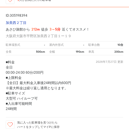
ID:305198394
加美西２丁目
212m
3～5分
あさひ旅館から
徒歩
近くてオススメ！
大阪府大阪市平野区加美西２丁目１ー１９
-
-
10台
駐車場形式
屋内外形式
駐車台数
500cm
190cm
200cm
全長
全幅
車高
■料金
2026年7月27日
更新
全日
00:00-24:00 60分/200円
■上限料金
【全日】最大料金入庫後24時間以内600円
※最大料金は繰り返し適用となります。
■駐車サイズ
大型可 ハイルーフ可
■入出庫可能時間
24時間
気に入った駐車場を見つけたら
ハートをタップしてマイPに保存