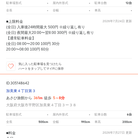
-
-
12台
駐車場形式
屋内外形式
駐車台数
-
-
-
全長
全幅
車高
■上限料金
2026年7月24日
更新
(全日) 入庫後24時間最大 500円 ※繰り返し有り
(全日) 夜間最大20:00〜翌8:00 300円 ※繰り返し有り
【通常駐車料金】
(全日) 08:00〜20:00 100円 30分
20:00〜08:00 100円 60分
気に入った駐車場を見つけたら
ハートをタップしてマイPに保存
ID:305148642
加美東４丁目第３
361m
5～8分
あさひ旅館から
徒歩
大阪府大阪市平野区加美東４丁目３ー３８
-
-
6台
駐車場形式
屋内外形式
駐車台数
500cm
190cm
200cm
全長
全幅
車高
■料金
2026年7月27日
更新