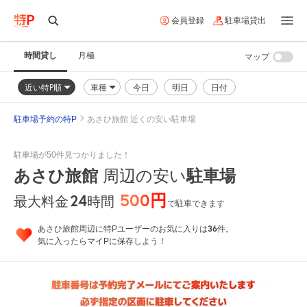
会員登録
駐車場貸出
時間貸し
月極
マップ
近い特P順
車種
今日
明日
日付
駐車場予約の特P
あさひ旅館 近くの安い駐車場
駐車場が50件見つかりました！
あさひ旅館
周辺の安い
駐車場
500円
24
時間
最大料金
で駐車できます
36
あさひ旅館周辺に特Pユーザーのお気に入りは
件。
気に入ったらマイPに保存しよう！