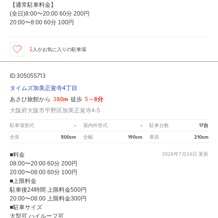
【通常駐車料金】
(全日)8:00〜20:00 60分 200円
20:00〜8:00 60分 100円
1
人が
お気に入りの駐車場
ID:305055713
タイムズ加美正覚寺4丁目
380m
5～8分
あさひ旅館から
徒歩
大阪府大阪市平野区加美正覚寺4-5
-
-
17台
駐車場形式
屋内外形式
駐車台数
500cm
190cm
210cm
全長
全幅
車高
■料金
2026年7月24日
更新
08:00〜20:00 60分 200円
20:00〜08:00 60分 100円
■上限料金
駐車後24時間 上限料金500円
20:00〜08:00 上限料金300円
■駐車サイズ
大型可 ハイルーフ可