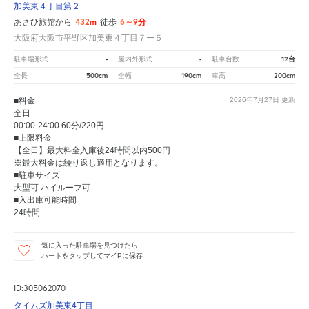
加美東４丁目第２
432m
6～9分
あさひ旅館から
徒歩
大阪府大阪市平野区加美東４丁目７ー５
-
-
12台
駐車場形式
屋内外形式
駐車台数
500cm
190cm
200cm
全長
全幅
車高
■料金
2026年7月27日
更新
全日
00:00-24:00 60分/220円
■上限料金
【全日】最大料金入庫後24時間以内500円
※最大料金は繰り返し適用となります。
■駐車サイズ
大型可 ハイルーフ可
■入出庫可能時間
24時間
気に入った駐車場を見つけたら
ハートをタップしてマイPに保存
ID:305062070
タイムズ加美東4丁目