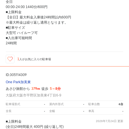
全日
00:00-24:00 1440分/600円
■上限料金
【全日】最大料金入庫後24時間以内600円
※最大料金は繰り返し適用となります。
■駐車サイズ
大型可 ハイルーフ可
■入出庫可能時間
24時間
1
人が
お気に入りの駐車場
ID:305114309
One Park加美東
379m
5～8分
あさひ旅館から
徒歩
大阪府大阪市平野区加美東4丁目6-9
-
-
6台
駐車場形式
屋内外形式
駐車台数
-
-
-
全長
全幅
車高
■上限料金
2026年7月24日
更新
(全日)24時間最大 400円 (繰り返し可)