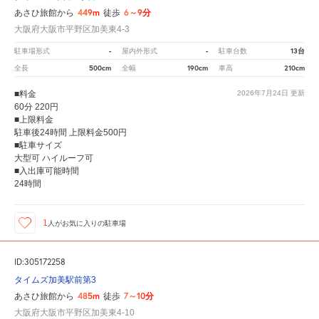
449m
6～9分
あさひ旅館から
徒歩
大阪府大阪市平野区加美東4-3
-
-
13台
駐車場形式
屋内外形式
駐車台数
500cm
190cm
210cm
全長
全幅
車高
■料金
2026年7月24日
更新
60分 220円
■上限料金
駐車後24時間 上限料金500円
■駐車サイズ
大型可 ハイルーフ可
■入出庫可能時間
24時間
1
人が
お気に入りの駐車場
ID:305172258
タイムズ加美駅前第3
485m
7～10分
あさひ旅館から
徒歩
大阪府大阪市平野区加美東4-10