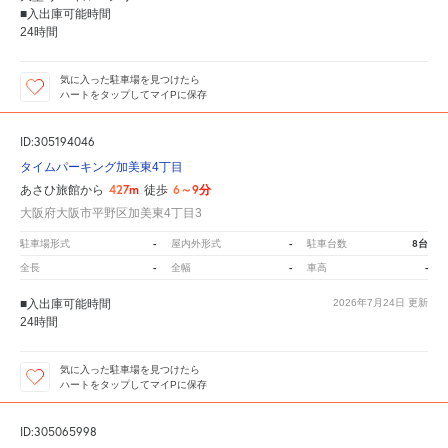
■入出庫可能時間
24時間
気に入った駐車場を見つけたら
ハートをタップしてマイPに保存
ID:305194046
タイムパーキング加美東4丁目
427m
6～9分
あさひ旅館から
徒歩
大阪府大阪市平野区加美東4丁目3
-
-
8台
駐車場形式
屋内外形式
駐車台数
-
-
-
全長
全幅
車高
■入出庫可能時間
2026年7月24日
更新
24時間
気に入った駐車場を見つけたら
ハートをタップしてマイPに保存
ID:305065998