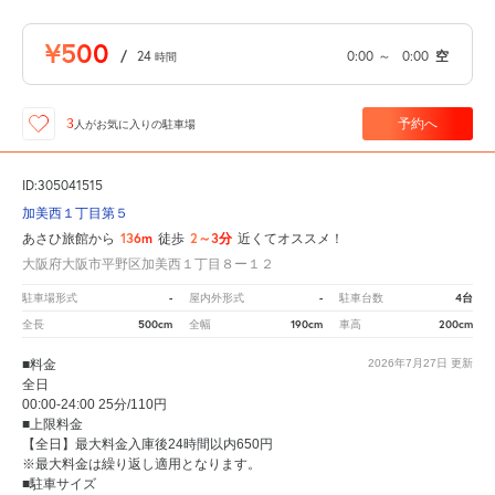
¥500
/
24
0:00
～
0:00
空
時間
予約へ
3
人が
お気に入りの駐車場
ID:305041515
加美西１丁目第５
136m
2～3分
あさひ旅館から
徒歩
近くてオススメ！
大阪府大阪市平野区加美西１丁目８ー１２
-
-
4台
駐車場形式
屋内外形式
駐車台数
500cm
190cm
200cm
全長
全幅
車高
■料金
2026年7月27日
更新
全日
00:00-24:00 25分/110円
■上限料金
【全日】最大料金入庫後24時間以内650円
※最大料金は繰り返し適用となります。
■駐車サイズ