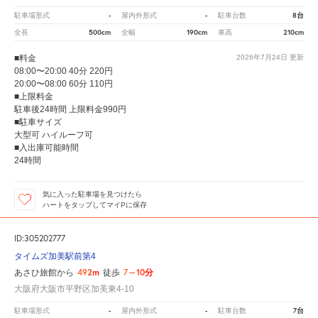
-
-
8台
駐車場形式
屋内外形式
駐車台数
500cm
190cm
210cm
全長
全幅
車高
■料金
2026年7月24日
更新
08:00〜20:00 40分 220円
20:00〜08:00 60分 110円
■上限料金
駐車後24時間 上限料金990円
■駐車サイズ
大型可 ハイルーフ可
■入出庫可能時間
24時間
気に入った駐車場を見つけたら
ハートをタップしてマイPに保存
ID:305202777
タイムズ加美駅前第4
492m
7～10分
あさひ旅館から
徒歩
大阪府大阪市平野区加美東4-10
-
-
7台
駐車場形式
屋内外形式
駐車台数