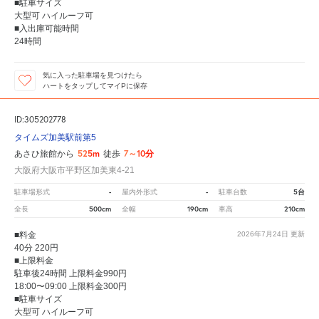
■駐車サイズ
大型可 ハイルーフ可
■入出庫可能時間
24時間
気に入った駐車場を見つけたら
ハートをタップしてマイPに保存
ID:305202778
タイムズ加美駅前第5
525m
7～10分
あさひ旅館から
徒歩
大阪府大阪市平野区加美東4-21
-
-
5台
駐車場形式
屋内外形式
駐車台数
500cm
190cm
210cm
全長
全幅
車高
■料金
2026年7月24日
更新
40分 220円
■上限料金
駐車後24時間 上限料金990円
18:00〜09:00 上限料金300円
■駐車サイズ
大型可 ハイルーフ可