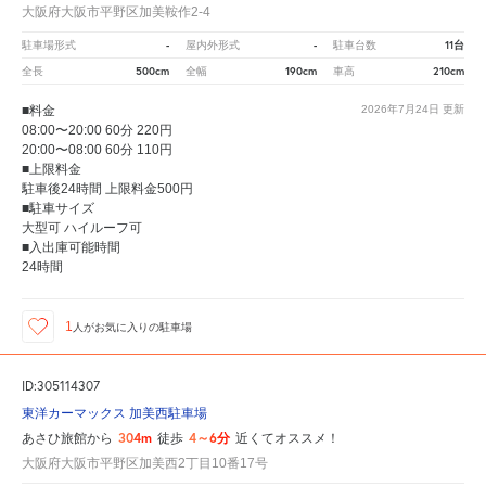
大阪府大阪市平野区加美鞍作2-4
-
-
11台
駐車場形式
屋内外形式
駐車台数
500cm
190cm
210cm
全長
全幅
車高
■料金
2026年7月24日
更新
08:00〜20:00 60分 220円
20:00〜08:00 60分 110円
■上限料金
駐車後24時間 上限料金500円
■駐車サイズ
大型可 ハイルーフ可
■入出庫可能時間
24時間
1
人が
お気に入りの駐車場
ID:305114307
東洋カーマックス 加美西駐車場
304m
4～6分
あさひ旅館から
徒歩
近くてオススメ！
大阪府大阪市平野区加美西2丁目10番17号