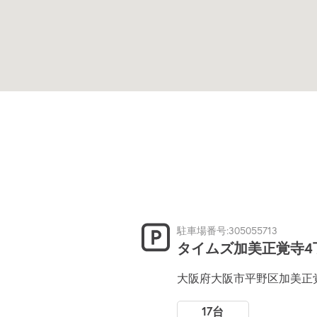
駐車場番号:305055713
タイムズ加美正覚寺4
大阪府大阪市平野区加美正覚
17台