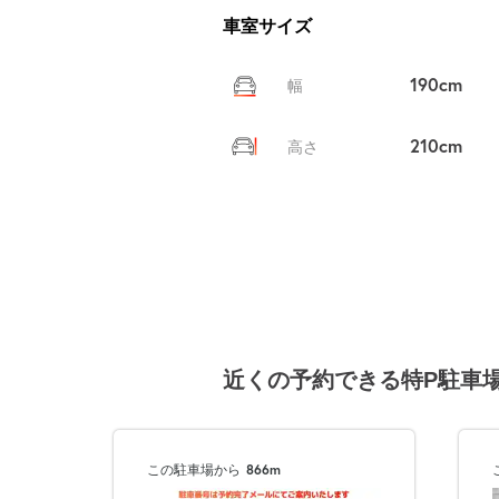
車室サイズ
190cm
幅
210cm
高さ
近くの予約できる特P駐車
この駐車場から
866m