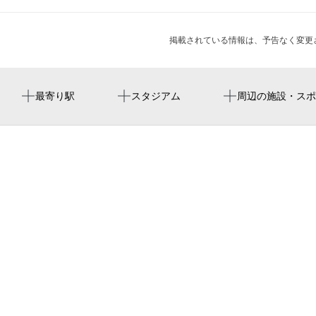
掲載されている情報は、予告なく変更
加美駅
周辺にスタジアムが見つかりませんでした。
正覚寺中
周辺に神社・お寺が見つかりませんでした。
周辺にイベントが見つかりませんでした。
最寄り駅
スタジアム
周辺の施設・スポ
平野駅
平野消防署加美正覚寺出張所
大阪市立加美小学校
加美青少年運動広場
久保スタジオ
平野区老人福祉センター