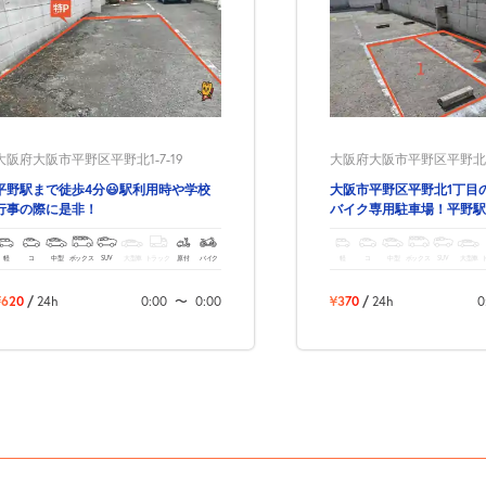
大阪府大阪市平野区平野北1-7-19
大阪府大阪市平野区平野北1-
平野駅まで徒歩4分😃駅利用時や学校
大阪市平野区平野北1丁目
行事の際に是非！
バイク専用駐車場！平野駅
分!
軽
コ
中型
ボックス
SUV
大型車
トラック
原付
バイク
軽
コ
中型
ボックス
SUV
大型車
¥620
/
24h
0:00
〜
0:00
¥370
/
24h
0