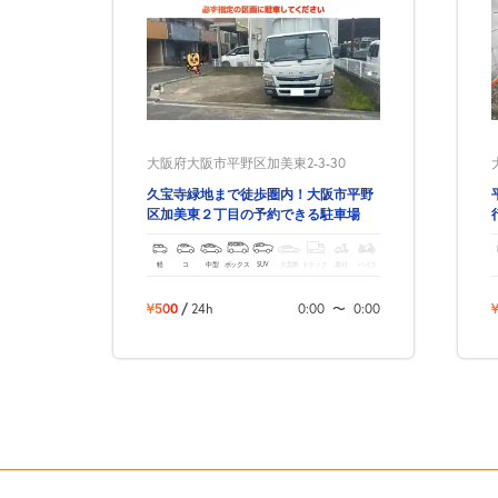
大阪府大阪市平野区加美東2-3-30
久宝寺緑地まで徒歩圏内！大阪市平野
区加美東２丁目の予約できる駐車場
軽
コ
中型
ボックス
SUV
大型車
トラック
原付
バイク
¥500
/
24h
0:00
〜
0:00