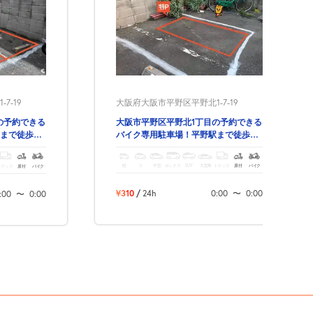
大阪府大阪市平野区平野北1-7-19
7-19
大阪市平野区平野北1丁目の予約できる
の予約できる
バイク専用駐車場！平野駅まで徒歩4
まで徒歩4
分😃
軽
コ
中型
ボックス
SUV
大型車
トラック
原付
バイク
トラック
原付
バイク
¥310
/
24h
0:00
〜
0:00
:00
〜
0:00