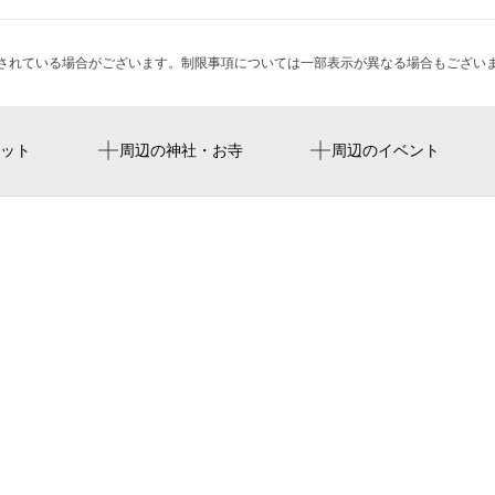
されている場合がございます。制限事項については一部表示が異なる場合もござい
新加美駅
平野ドライビングスクール
ット
周辺の神社・お寺
周辺のイベント
平野駅
大阪市立加美中学校
加美正覚寺公園（児）
加美青少年グラウンド
平野加美西郵便局
平野警察署加美交番