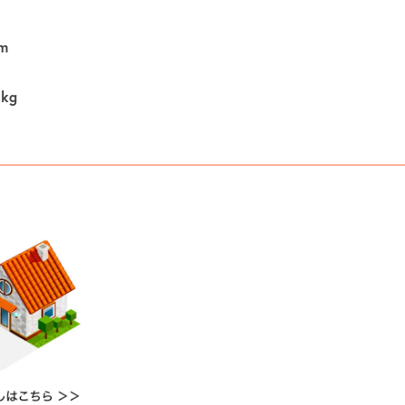
m
0kg