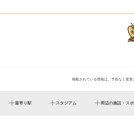
掲載されている情報は、予告なく変更
加美駅
周辺にスタジアムが見つかりませんでした。
加美西公園（児）
周辺に神社・お寺が見つかりませんでした。
周辺にイベントが見つかりませんでした。
最寄り駅
スタジアム
周辺の施設・スポ
出戸駅
加美派出所
喜連瓜破駅
市立平野区老人福祉センタ－
平野区役所加美出張所