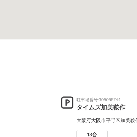
駐車場番号:305055744
タイムズ加美鞍作
大阪府大阪市平野区加美鞍作
13台