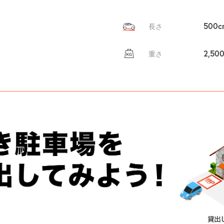
500c
長さ
2,50
重さ