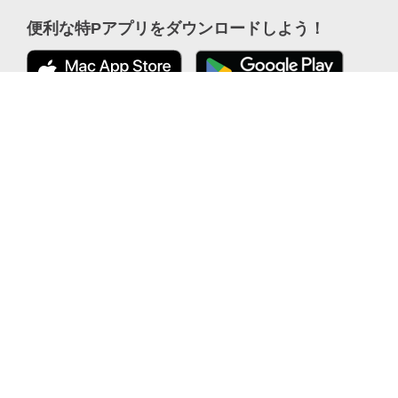
便利な特Pアプリを
ダウンロードしよう！
公式 X
ここから「インストール」して、
便利な特PアプリをGETしよう
公式 Facebook
カーシェアをもっとフリーに｜EARTHCAR (アースカー)