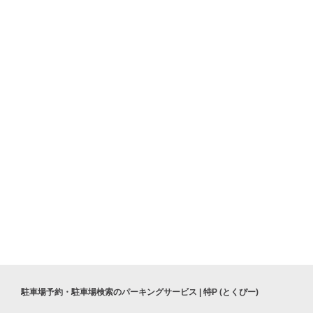
竹渕幼稚園
大阪市立加美南中学校
駐車場予約・駐車場検索のパーキングサービス | 特P (とくぴー)