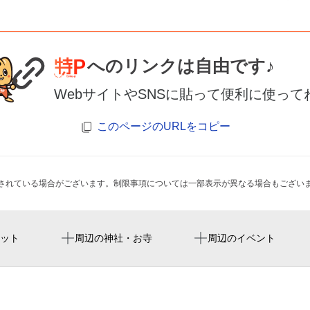
へのリンクは自由です♪
WebサイトやSNSに貼って便利に使って
このページのURLをコピー
されている場合がございます。制限事項については一部表示が異なる場合もござい
新加美駅
平野典礼会館
ット
周辺の神社・お寺
周辺のイベント
平野消防署加美出張所
平野駅
市立平野図書館
八尾竹渕郵便局