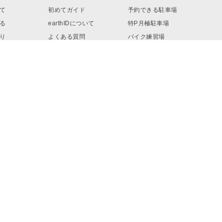
て
初めてガイド
予約できる駐車場
る
earthIDについて
特P月極駐車場
り
よくある質問
バイク練習場
ロード
お問い合わせ
リンク・素材