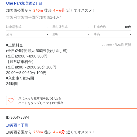
One Park加美西2丁目
245m
4～6分
加美西公園から
徒歩
近くてオススメ！
大阪府大阪市平野区加美西2-10-7
-
-
10台
駐車場形式
屋内外形式
駐車台数
-
-
-
全長
全幅
車高
■上限料金
2026年7月24日
更新
(全日)24時間最大 500円 (繰り返し可)
(全日)20:00〜8:00 300円
【通常駐車料金】
(全日)8:00〜20:00 20分 100円
20:00〜8:00 60分 100円
■入出庫可能時間
24時間
気に入った駐車場を見つけたら
ハートをタップしてマイPに保存
ID:305198394
加美西２丁目
258m
4～6分
加美西公園から
徒歩
近くてオススメ！