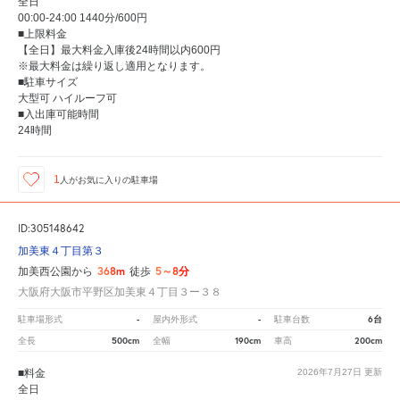
全日
00:00-24:00 1440分/600円
■上限料金
【全日】最大料金入庫後24時間以内600円
※最大料金は繰り返し適用となります。
■駐車サイズ
大型可 ハイルーフ可
■入出庫可能時間
24時間
1
人が
お気に入りの駐車場
ID:305148642
加美東４丁目第３
368m
5～8分
加美西公園から
徒歩
大阪府大阪市平野区加美東４丁目３ー３８
-
-
6台
駐車場形式
屋内外形式
駐車台数
500cm
190cm
200cm
全長
全幅
車高
■料金
2026年7月27日
更新
全日