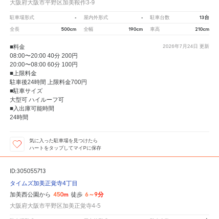
大阪府大阪市平野区加美鞍作3-9
-
-
13台
駐車場形式
屋内外形式
駐車台数
500cm
190cm
210cm
全長
全幅
車高
■料金
2026年7月24日
更新
08:00〜20:00 40分 200円
20:00〜08:00 60分 100円
■上限料金
駐車後24時間 上限料金700円
■駐車サイズ
大型可 ハイルーフ可
■入出庫可能時間
24時間
気に入った駐車場を見つけたら
ハートをタップしてマイPに保存
ID:305055713
タイムズ加美正覚寺4丁目
450m
6～9分
加美西公園から
徒歩
大阪府大阪市平野区加美正覚寺4-5