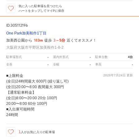
気に入った駐車場を見つけたら
ハートをタップしてマイPに保存
ID:305112196
One Park加美鞍作1丁目
183m
3～5分
加美西公園から
徒歩
近くてオススメ！
大阪府大阪市平野区加美鞍作1-8-2
-
-
4台
駐車場形式
屋内外形式
駐車台数
-
-
-
全長
全幅
車高
■上限料金
2026年7月24日
更新
(全日)24時間最大 600円 (繰り返し可)
(全日)20:00〜8:00 夜間最大 300円
【通常駐車料金】
(全日)8:00〜20:00 20分 100円
20:00〜8:00 60分 100円
■入出庫可能時間
24時間
1
人が
お気に入りの駐車場