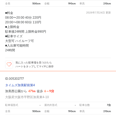
500cm
190cm
210cm
全長
全幅
車高
■料金
2026年7月24日
更新
08:00〜20:00 40分 220円
20:00〜08:00 60分 110円
■上限料金
駐車後24時間 上限料金990円
■駐車サイズ
大型可 ハイルーフ可
■入出庫可能時間
24時間
気に入った駐車場を見つけたら
ハートをタップしてマイPに保存
ID:305202777
タイムズ加美駅前第4
471m
6～9分
加美西公園から
徒歩
大阪府大阪市平野区加美東4-10
-
-
7台
駐車場形式
屋内外形式
駐車台数
500cm
190cm
210cm
全長
全幅
車高