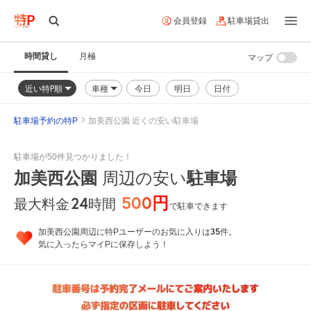
会員登録
駐車場貸出
時間貸し
月極
マップ
近い特P順
車種
今日
明日
日付
駐車場予約の特P
加美西公園 近くの安い駐車場
駐車場が50件見つかりました！
加美西公園
周辺の安い
駐車場
500円
24
時間
最大料金
で駐車できます
35
加美西公園周辺に特Pユーザーのお気に入りは
件。
気に入ったらマイPに保存しよう！