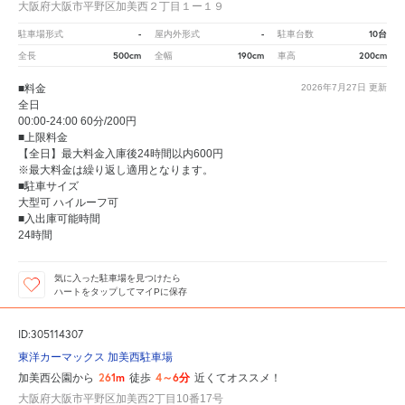
大阪府大阪市平野区加美西２丁目１ー１９
-
-
10台
駐車場形式
屋内外形式
駐車台数
500cm
190cm
200cm
全長
全幅
車高
■料金
2026年7月27日
更新
全日
00:00-24:00 60分/200円
■上限料金
【全日】最大料金入庫後24時間以内600円
※最大料金は繰り返し適用となります。
■駐車サイズ
大型可 ハイルーフ可
■入出庫可能時間
24時間
気に入った駐車場を見つけたら
ハートをタップしてマイPに保存
ID:305114307
東洋カーマックス 加美西駐車場
261m
4～6分
加美西公園から
徒歩
近くてオススメ！
大阪府大阪市平野区加美西2丁目10番17号