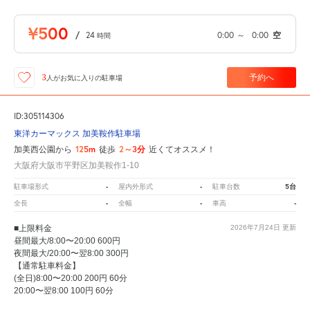
¥500
/
24
0:00
～
0:00
空
時間
予約へ
3
人が
お気に入りの駐車場
ID:305114306
東洋カーマックス 加美鞍作駐車場
125m
2～3分
加美西公園から
徒歩
近くてオススメ！
大阪府大阪市平野区加美鞍作1-10
-
-
5台
駐車場形式
屋内外形式
駐車台数
-
-
-
全長
全幅
車高
■上限料金
2026年7月24日
更新
昼間最大/8:00〜20:00 600円
夜間最大/20:00〜翌8:00 300円
【通常駐車料金】
(全日)8:00〜20:00 200円 60分
20:00〜翌8:00 100円 60分