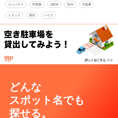
コンパクト
中型車
1BOX
SUV
大型車
トラック
原付
バイク
どんな
スポット名でも
探せる。