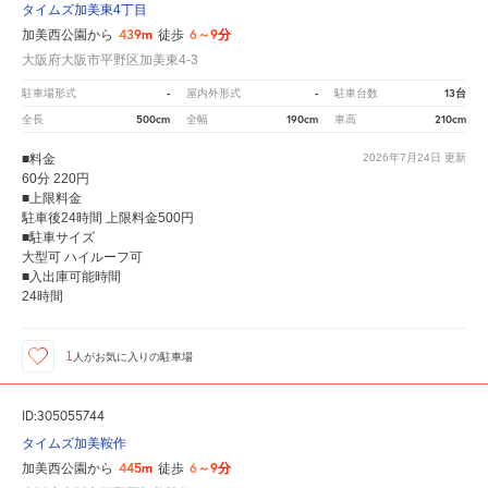
タイムズ加美東4丁目
439m
6～9分
加美西公園から
徒歩
大阪府大阪市平野区加美東4-3
-
-
13台
駐車場形式
屋内外形式
駐車台数
500cm
190cm
210cm
全長
全幅
車高
■料金
2026年7月24日
更新
60分 220円
■上限料金
駐車後24時間 上限料金500円
■駐車サイズ
大型可 ハイルーフ可
■入出庫可能時間
24時間
1
人が
お気に入りの駐車場
ID:305055744
タイムズ加美鞍作
445m
6～9分
加美西公園から
徒歩