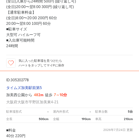
(全日)入庫から24時間 500円 (繰り返し可)
(全日)20:00〜翌8:00 300円 (繰り返し可)
【通常駐車料金】
(全日)8:00〜20:00 200円 60分
20:00〜翌8:00 100円 60分
■駐車サイズ
大型可 ハイルーフ可
■入出庫可能時間
24時間
気に入った駐車場を見つけたら
ハートをタップしてマイPに保存
ID:305202778
タイムズ加美駅前第5
482m
7～10分
加美西公園から
徒歩
大阪府大阪市平野区加美東4-21
-
-
5台
駐車場形式
屋内外形式
駐車台数
500cm
190cm
210cm
全長
全幅
車高
■料金
2026年7月24日
更新
40分 220円