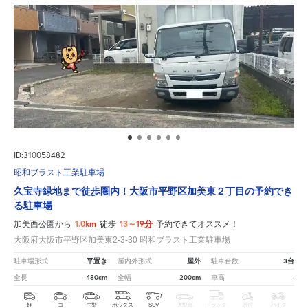
ID:310058482
昭和ブラスト工業駐車場
久宝寺緑地まで徒歩圏内！大阪市平野区加美東２丁目の予約でき
る駐車場
1.0km
13～19分
加美西公園から
徒歩
予約できてオススメ！
大阪府大阪市平野区加美東2-3-30 昭和ブラスト工業駐車場
平置き
屋外
3台
駐車場形式
屋内外形式
駐車台数
480cm
200cm
-
全長
全幅
車高
軽
コ
中型
ボックス
SUV
大型車
トラック
原付
バイク