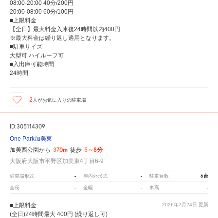
08:00-20:00 40分/200円
20:00-08:00 60分/100円
■上限料金
【全日】最大料金入庫後24時間以内400円
※最大料金は繰り返し適用となります。
■駐車サイズ
大型可 ハイルーフ可
■入出庫可能時間
24時間
2
人が
お気に入りの駐車場
ID:305114309
One Park加美東
370m
5～8分
加美西公園から
徒歩
大阪府大阪市平野区加美東4丁目6-9
-
-
6台
駐車場形式
屋内外形式
駐車台数
-
-
-
全長
全幅
車高
■上限料金
2026年7月24日
更新
(全日)24時間最大 400円 (繰り返し可)