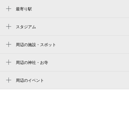
最寄り駅
加美駅
新加美駅
スタジアム
周辺にスタジアムが見つかりませんでした。
平野駅
周辺の施設・スポット
平野駅
加美西
あさひ旅館
周辺の神社・お寺
善正寺
平野加美西郵便局
周辺のイベント
平野警察署加美交番
周辺にイベントが見つかりませんでした。
ja大阪市 本店
大阪市消防局平野消防署加美出張所
加美青少年運動広場
加美青少年グラウンド