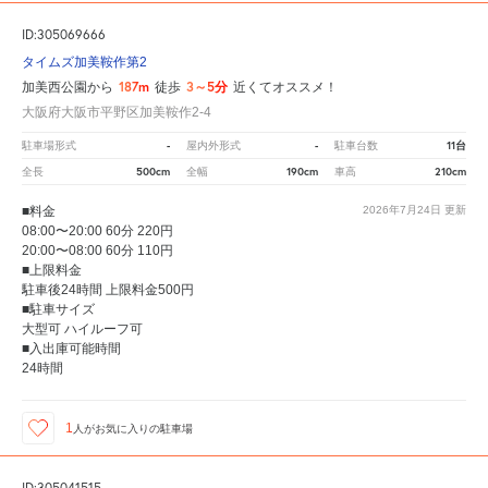
ID:305069666
タイムズ加美鞍作第2
187m
3～5分
加美西公園から
徒歩
近くてオススメ！
大阪府大阪市平野区加美鞍作2-4
-
-
11台
駐車場形式
屋内外形式
駐車台数
500cm
190cm
210cm
全長
全幅
車高
■料金
2026年7月24日
更新
08:00〜20:00 60分 220円
20:00〜08:00 60分 110円
■上限料金
駐車後24時間 上限料金500円
■駐車サイズ
大型可 ハイルーフ可
■入出庫可能時間
24時間
1
人が
お気に入りの駐車場
ID:305041515