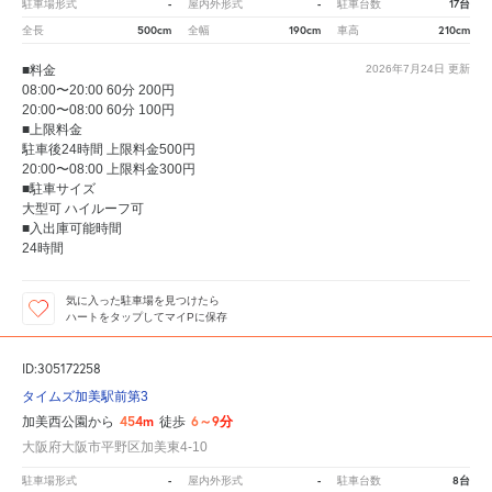
-
-
17台
駐車場形式
屋内外形式
駐車台数
500cm
190cm
210cm
全長
全幅
車高
■料金
2026年7月24日
更新
08:00〜20:00 60分 200円
20:00〜08:00 60分 100円
■上限料金
駐車後24時間 上限料金500円
20:00〜08:00 上限料金300円
■駐車サイズ
大型可 ハイルーフ可
■入出庫可能時間
24時間
気に入った駐車場を見つけたら
ハートをタップしてマイPに保存
ID:305172258
タイムズ加美駅前第3
454m
6～9分
加美西公園から
徒歩
大阪府大阪市平野区加美東4-10
-
-
8台
駐車場形式
屋内外形式
駐車台数