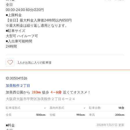
全日
00:00-24:00 60分/220円
■上限料金
【全日】最大料金入庫後24時間以内650円
※最大料金は繰り返し適用となります。
■駐車サイズ
大型可 ハイルーフ可
■入出庫可能時間
24時間
1
人が
お気に入りの駐車場
ID:305041526
加美鞍作２丁目
283m
4～6分
加美西公園から
徒歩
近くてオススメ！
大阪府大阪市平野区加美鞍作２丁目６ー２４
-
-
18台
駐車場形式
屋内外形式
駐車台数
500cm
190cm
200cm
全長
全幅
車高
■料金
2026年7月27日
更新