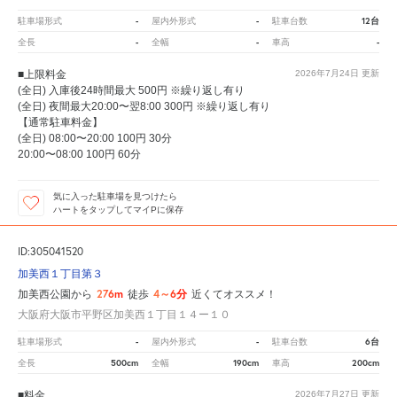
-
-
12台
駐車場形式
屋内外形式
駐車台数
-
-
-
全長
全幅
車高
■上限料金
2026年7月24日
更新
(全日) 入庫後24時間最大 500円 ※繰り返し有り
(全日) 夜間最大20:00〜翌8:00 300円 ※繰り返し有り
【通常駐車料金】
(全日) 08:00〜20:00 100円 30分
20:00〜08:00 100円 60分
気に入った駐車場を見つけたら
ハートをタップしてマイPに保存
ID:305041520
加美西１丁目第３
276m
4～6分
加美西公園から
徒歩
近くてオススメ！
大阪府大阪市平野区加美西１丁目１４ー１０
-
-
6台
駐車場形式
屋内外形式
駐車台数
500cm
190cm
200cm
全長
全幅
車高
■料金
2026年7月27日
更新