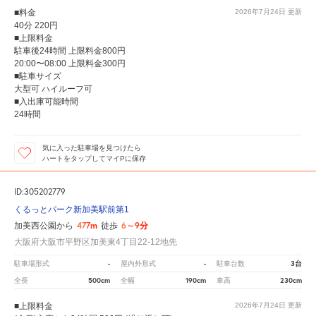
■料金
2026年7月24日
更新
40分 220円
■上限料金
駐車後24時間 上限料金800円
20:00〜08:00 上限料金300円
■駐車サイズ
大型可 ハイルーフ可
■入出庫可能時間
24時間
気に入った駐車場を見つけたら
ハートをタップしてマイPに保存
ID:305202779
くるっとパーク新加美駅前第1
477m
6～9分
加美西公園から
徒歩
大阪府大阪市平野区加美東4丁目22-12地先
-
-
3台
駐車場形式
屋内外形式
駐車台数
500cm
190cm
230cm
全長
全幅
車高
■上限料金
2026年7月24日
更新