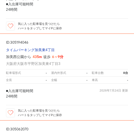
■入出庫可能時間
24時間
気に入った駐車場を見つけたら
ハートをタップしてマイPに保存
ID:305194046
タイムパーキング加美東4丁目
435m
6～9分
加美西公園から
徒歩
大阪府大阪市平野区加美東4丁目3
-
-
8台
駐車場形式
屋内外形式
駐車台数
-
-
-
全長
全幅
車高
■入出庫可能時間
2026年7月24日
更新
24時間
気に入った駐車場を見つけたら
ハートをタップしてマイPに保存
ID:305062070