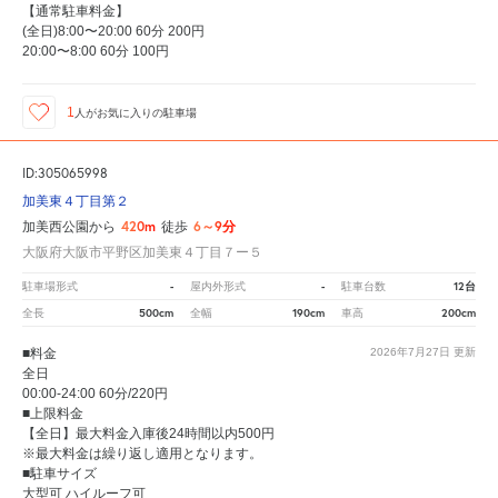
【通常駐車料金】
(全日)8:00〜20:00 60分 200円
20:00〜8:00 60分 100円
1
人が
お気に入りの駐車場
ID:305065998
加美東４丁目第２
420m
6～9分
加美西公園から
徒歩
大阪府大阪市平野区加美東４丁目７ー５
-
-
12台
駐車場形式
屋内外形式
駐車台数
500cm
190cm
200cm
全長
全幅
車高
■料金
2026年7月27日
更新
全日
00:00-24:00 60分/220円
■上限料金
【全日】最大料金入庫後24時間以内500円
※最大料金は繰り返し適用となります。
■駐車サイズ
大型可 ハイルーフ可