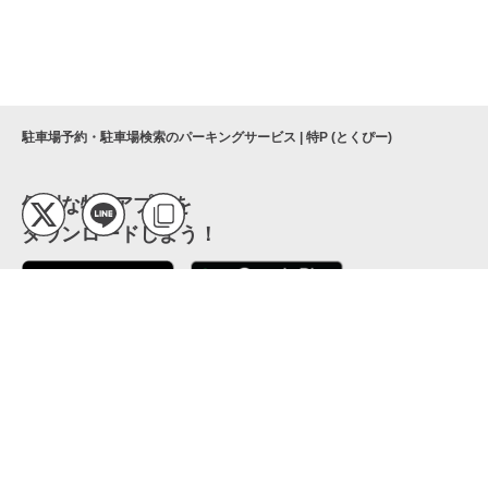
駐車場予約・駐車場検索のパーキングサービス | 特P (とくぴー)
便利な特Pアプリを
ダウンロードしよう！
ここから「インストール」して、便利な特Pアプリを
公式 X
GETしよう