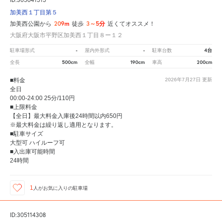
加美西１丁目第５
209m
3～5分
加美西公園から
徒歩
近くてオススメ！
大阪府大阪市平野区加美西１丁目８ー１２
-
-
4台
駐車場形式
屋内外形式
駐車台数
500cm
190cm
200cm
全長
全幅
車高
■料金
2026年7月27日
更新
全日
00:00-24:00 25分/110円
■上限料金
【全日】最大料金入庫後24時間以内650円
※最大料金は繰り返し適用となります。
■駐車サイズ
大型可 ハイルーフ可
■入出庫可能時間
24時間
1
人が
お気に入りの駐車場
ID:305114308