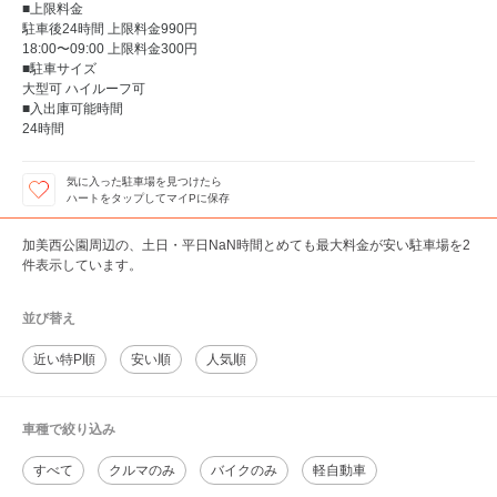
■上限料金
駐車後24時間 上限料金990円
18:00〜09:00 上限料金300円
■駐車サイズ
大型可 ハイルーフ可
■入出庫可能時間
24時間
気に入った駐車場を見つけたら
ハートをタップしてマイPに保存
加美西公園周辺の、土日・平日NaN時間とめても最大料金が安い駐車場を2
件表示しています。
並び替え
近い特P順
安い順
人気順
車種で絞り込み
すべて
クルマのみ
バイクのみ
軽自動車