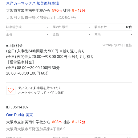
東洋カーマックス 加美西駐車場
590m
8～12分
大阪市立加美南中学校から
徒歩
大阪府大阪市平野区加美西2丁目10番17号
-
-
12台
駐車場形式
屋内外形式
駐車台数
-
-
-
全長
全幅
車高
■上限料金
2026年7月24日
更新
(全日) 入庫後24時間最大 500円 ※繰り返し有り
(全日) 夜間最大20:00〜翌8:00 300円 ※繰り返し有り
【通常駐車料金】
(全日) 08:00〜20:00 100円 30分
20:00〜08:00 100円 60分
気に入った駐車場を見つけたら
ハートをタップしてマイPに保存
ID:305114309
One Park加美東
603m
8～12分
大阪市立加美南中学校から
徒歩
大阪府大阪市平野区加美東4丁目6-9