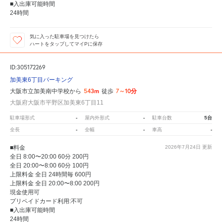
■入出庫可能時間
24時間
気に入った駐車場を見つけたら
ハートをタップしてマイPに保存
ID:305172269
加美東6丁目パーキング
543m
7～10分
大阪市立加美南中学校から
徒歩
大阪府大阪市平野区加美東6丁目11
-
-
5台
駐車場形式
屋内外形式
駐車台数
-
-
-
全長
全幅
車高
■料金
2026年7月24日
更新
全日 8:00〜20:00 60分 200円
全日 20:00〜8:00 60分 100円
上限料金 全日 24時間毎 600円
上限料金 全日 20:00〜8:00 200円
現金使用可
プリペイドカード利用:不可
■入出庫可能時間
24時間