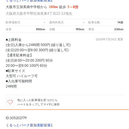
くるっとパーク新加美駅前第2
380m
5～8分
大阪市立加美南中学校から
徒歩
大阪府大阪市平野区加美東4丁目22-12地先
-
-
14台
駐車場形式
屋内外形式
駐車台数
500cm
190cm
230cm
全長
全幅
車高
■上限料金
2026年7月24日
更新
(全日)入庫から24時間 500円 (繰り返し可)
(全日)20:00〜翌8:00 300円 (繰り返し可)
【通常駐車料金】
(全日)8:00〜20:00 200円 60分
20:00〜翌8:00 100円 60分
■駐車サイズ
大型可 ハイルーフ可
■入出庫可能時間
24時間
気に入った駐車場を見つけたら
ハートをタップしてマイPに保存
ID:305202779
くるっとパーク新加美駅前第1