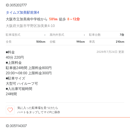
ID:305202777
タイムズ加美駅前第4
581m
8～12分
大阪市立加美南中学校から
徒歩
大阪府大阪市平野区加美東4-10
-
-
7台
駐車場形式
屋内外形式
駐車台数
500cm
190cm
210cm
全長
全幅
車高
■料金
2026年7月24日
更新
40分 220円
■上限料金
駐車後24時間 上限料金800円
20:00〜08:00 上限料金300円
■駐車サイズ
大型可 ハイルーフ可
■入出庫可能時間
24時間
気に入った駐車場を見つけたら
ハートをタップしてマイPに保存
ID:305114307