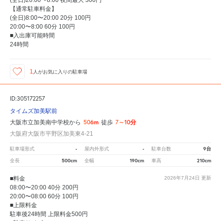
(全日)20:00〜8:00 夜間最大 300円
【通常駐車料金】
(全日)8:00〜20:00 20分 100円
20:00〜8:00 60分 100円
■入出庫可能時間
24時間
1
人が
お気に入りの駐車場
ID:305172257
タイムズ加美駅前
506m
7～10分
大阪市立加美南中学校から
徒歩
大阪府大阪市平野区加美東4-21
-
-
9台
駐車場形式
屋内外形式
駐車台数
500cm
190cm
210cm
全長
全幅
車高
■料金
2026年7月24日
更新
08:00〜20:00 40分 200円
20:00〜08:00 60分 100円
■上限料金
駐車後24時間 上限料金500円