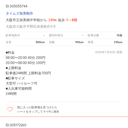
ID:305055744
タイムズ加美鞍作
341m
5～8分
大阪市立加美南中学校から
徒歩
大阪府大阪市平野区加美鞍作3-9
-
-
13台
駐車場形式
屋内外形式
駐車台数
500cm
190cm
210cm
全長
全幅
車高
■料金
2026年7月24日
更新
08:00〜20:00 40分 200円
20:00〜08:00 60分 100円
■上限料金
駐車後24時間 上限料金700円
■駐車サイズ
大型可 ハイルーフ可
■入出庫可能時間
24時間
気に入った駐車場を見つけたら
ハートをタップしてマイPに保存
ID:305172260