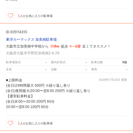
1
人が
お気に入りの駐車場
ID:305114310
東洋カーマックス 加美南駐車場
308m
4～6分
大阪市立加美南中学校から
徒歩
近くてオススメ！
大阪府大阪市平野区加美南2-6-29
-
-
5台
駐車場形式
屋内外形式
駐車台数
-
-
-
全長
全幅
車高
■上限料金
2026年7月24日
更新
(全日)24時間最大 600円 ※繰り返し有り
(全日)夜間最大/20:00〜翌8:00 200円 ※繰り返し有り
【通常駐車料金】
(全日)8:00〜20:00 200円 60分
20:00〜翌8:00 100円 60分
1
人が
お気に入りの駐車場