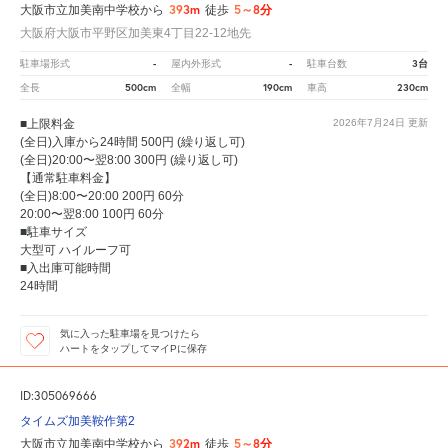
393m
5～8分
大阪市立加美南中学校から
徒歩
大阪府大阪市平野区加美東4丁目22-12地先
-
-
3台
駐車場形式
屋内外形式
駐車台数
500cm
190cm
230cm
全長
全幅
車高
■上限料金
2026年7月24日
更新
(全日)入庫から24時間 500円 (繰り返し可)
(全日)20:00〜翌8:00 300円 (繰り返し可)
【通常駐車料金】
(全日)8:00〜20:00 200円 60分
20:00〜翌8:00 100円 60分
■駐車サイズ
大型可 ハイルーフ可
■入出庫可能時間
24時間
気に入った駐車場を見つけたら
ハートをタップしてマイPに保存
ID:305069666
タイムズ加美鞍作第2
392m
5～8分
大阪市立加美南中学校から
徒歩