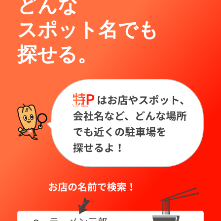
どんな
スポット名でも
探せる。