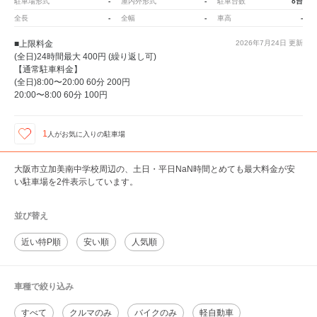
-
-
6台
駐車場形式
屋内外形式
駐車台数
-
-
-
全長
全幅
車高
■上限料金
2026年7月24日
更新
(全日)24時間最大 400円 (繰り返し可)
【通常駐車料金】
(全日)8:00〜20:00 60分 200円
20:00〜8:00 60分 100円
1
人が
お気に入りの駐車場
大阪市立加美南中学校周辺の、土日・平日NaN時間とめても最大料金が安
い駐車場を2件表示しています。
並び替え
近い特P順
安い順
人気順
車種で絞り込み
すべて
クルマのみ
バイクのみ
軽自動車