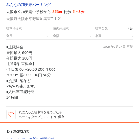
みんなの加美東パーキング
353m
5～8分
大阪市立加美南中学校から
徒歩
大阪府大阪市平野区加美東7-1-21
-
-
4台
駐車場形式
屋内外形式
駐車台数
-
-
-
全長
全幅
車高
■上限料金
2026年7月24日
更新
昼間最大 600円
夜間最大 300円
【通常駐車料金】
(全日)8:00〜20:00 200円 60分
20:00〜翌8:00 100円 60分
■提携店舗など
PayPay使えます。
■入出庫可能時間
24時間
気に入った駐車場を見つけたら
ハートをタップしてマイPに保存
ID:305202780