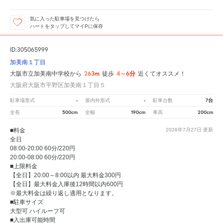
気に入った駐車場を見つけたら
ハートをタップしてマイPに保存
ID:305065999
加美南１丁目
263m
4～6分
大阪市立加美南中学校から
徒歩
近くてオススメ！
大阪府大阪市平野区加美南１丁目５
-
-
7台
駐車場形式
屋内外形式
駐車台数
500cm
190cm
200cm
全長
全幅
車高
■料金
2026年7月27日
更新
全日
08:00-20:00 60分/220円
20:00-08:00 60分/220円
■上限料金
【全日】20:00～8:00以内 最大料金300円
【全日】最大料金入庫後12時間以内600円
※最大料金は繰り返し適用となります。
■駐車サイズ
大型可 ハイルーフ可
■入出庫可能時間