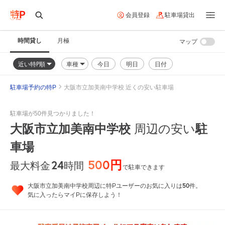
会員登録
駐車場貸出
時間貸し
月極
マップ
近い特P順
車種
今日
明日
日付
駐車場予約の特P
大阪市立加美南中学校 近くの安い駐車場
駐車場が50件見つかりました！
大阪市立加美南中学校
周辺の安い
駐
車場
500円
24
時間
最大料金
で駐車できます
50
大阪市立加美南中学校周辺に特Pユーザーのお気に入りは
件。
気に入ったらマイPに保存しよう！