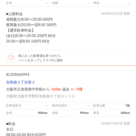
-
-
-
全長
全幅
車高
■上限料金
2026年7月24日
更新
昼間最大/8:00〜20:00 600円
夜間最大/20:00〜翌8:00 300円
【通常駐車料金】
(全日)8:00〜20:00 200円 60分
20:00〜翌8:00 100円 60分
気に入った駐車場を見つけたら
ハートをタップしてマイPに保存
ID:305065994
加美南５丁目第２
460m
6～9分
大阪市立加美南中学校から
徒歩
大阪府大阪市平野区加美南５丁目６ー１０
-
-
7台
駐車場形式
屋内外形式
駐車台数
500cm
190cm
200cm
全長
全幅
車高
■料金
2026年7月27日
更新
全日
08:00-20:00 60分/220円