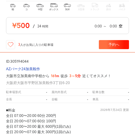
軽
コ
中型
ボックス
SUV
大型車
トラック
原付
バイク
¥500
/
24
0:00
～
0:00
空
時間
予約へ
3
人が
お気に入りの駐車場
ID:305194044
AZパーク24加美鞍作
161m
3～5分
大阪市立加美南中学校から
徒歩
近くてオススメ！
大阪府大阪市平野区加美鞍作3丁目6-20
-
-
-
駐車場形式
屋内外形式
駐車台数
-
-
-
全長
全幅
車高
■料金
2026年7月24日
更新
全日 07:00〜20:00 60分 200円
全日 20:00〜07:00 60分 100円
全日 07:00〜20:00 最大 600円(1回のみ)
全日 20:00〜07:00 最大 300円(1回のみ)