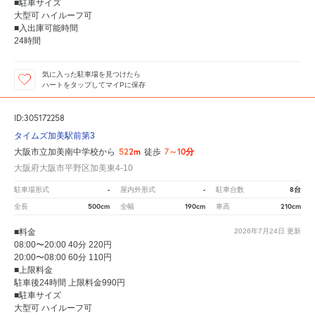
■駐車サイズ
大型可 ハイルーフ可
■入出庫可能時間
24時間
気に入った駐車場を見つけたら
ハートをタップしてマイPに保存
ID:305172258
タイムズ加美駅前第3
522m
7～10分
大阪市立加美南中学校から
徒歩
大阪府大阪市平野区加美東4-10
-
-
8台
駐車場形式
屋内外形式
駐車台数
500cm
190cm
210cm
全長
全幅
車高
■料金
2026年7月24日
更新
08:00〜20:00 40分 220円
20:00〜08:00 60分 110円
■上限料金
駐車後24時間 上限料金990円
■駐車サイズ
大型可 ハイルーフ可