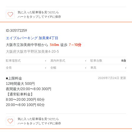
気に入った駐車場を見つけたら
ハートをタップしてマイPに保存
ID:305172259
エイブルパーキング 加美東4丁目
560m
7～10分
大阪市立加美南中学校から
徒歩
大阪府大阪市平野区加美東4-20-5
-
-
8台
駐車場形式
屋内外形式
駐車台数
-
-
-
全長
全幅
車高
■上限料金
2026年7月24日
更新
12時間最大 500円
夜間最大/20:00〜8:00 300円
【通常駐車料金】
8:00〜20:00 200円 60分
20:00〜8:00 100円 60分
気に入った駐車場を見つけたら
ハートをタップしてマイPに保存