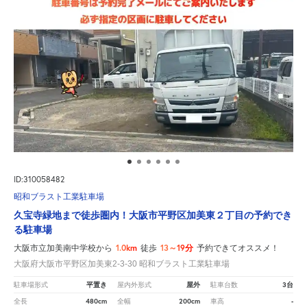
ID:310058482
昭和ブラスト工業駐車場
久宝寺緑地まで徒歩圏内！大阪市平野区加美東２丁目の予約でき
る駐車場
1.0km
13～19分
大阪市立加美南中学校から
徒歩
予約できてオススメ！
大阪府大阪市平野区加美東2-3-30 昭和ブラスト工業駐車場
平置き
屋外
3台
駐車場形式
屋内外形式
駐車台数
480cm
200cm
-
全長
全幅
車高