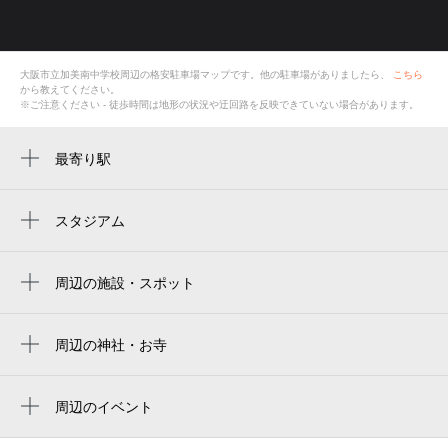
大阪市立加美南中学校
周辺の格安
駐車場
マップです。他の駐車場がありましたら、
こちら
から教えてください。
※ご注意ください - 徒歩時間は地形の状況や迂回路を反映できていない場合があります。
最寄り駅
新加美駅
加美駅
スタジアム
周辺にスタジアムが見つかりませんでした。
久宝寺駅
周辺の施設・スポット
大阪市立加美南中学校
大阪市立加美南部小学校
周辺の神社・お寺
周辺に神社・お寺が見つかりませんでした。
鞍作
周辺のイベント
鞍作公園老人憩の家
周辺にイベントが見つかりませんでした。
加美南部地区ネットワーク委員会