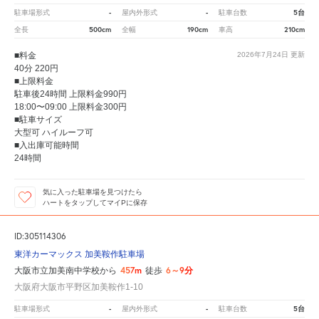
-
-
5台
駐車場形式
屋内外形式
駐車台数
500cm
190cm
210cm
全長
全幅
車高
■料金
2026年7月24日
更新
40分 220円
■上限料金
駐車後24時間 上限料金990円
18:00〜09:00 上限料金300円
■駐車サイズ
大型可 ハイルーフ可
■入出庫可能時間
24時間
気に入った駐車場を見つけたら
ハートをタップしてマイPに保存
ID:305114306
東洋カーマックス 加美鞍作駐車場
457m
6～9分
大阪市立加美南中学校から
徒歩
大阪府大阪市平野区加美鞍作1-10
-
-
5台
駐車場形式
屋内外形式
駐車台数