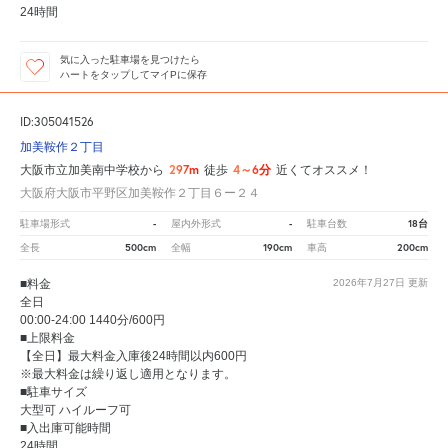
24時間
気に入った駐車場を見つけたら
ハートをタップしてマイPに保存
ID:305041526
加美鞍作２丁目
297m
4～6分
大阪市立加美南中学校から
徒歩
近くてオススメ！
大阪府大阪市平野区加美鞍作２丁目６ー２４
-
-
18台
駐車場形式
屋内外形式
駐車台数
500cm
190cm
200cm
全長
全幅
車高
■料金
2026年7月27日
更新
全日
00:00-24:00 1440分/600円
■上限料金
【全日】最大料金入庫後24時間以内600円
※最大料金は繰り返し適用となります。
■駐車サイズ
大型可 ハイルーフ可
■入出庫可能時間
24時間