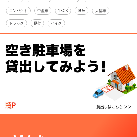
コンパクト
中型車
1BOX
SUV
大型車
トラック
原付
バイク