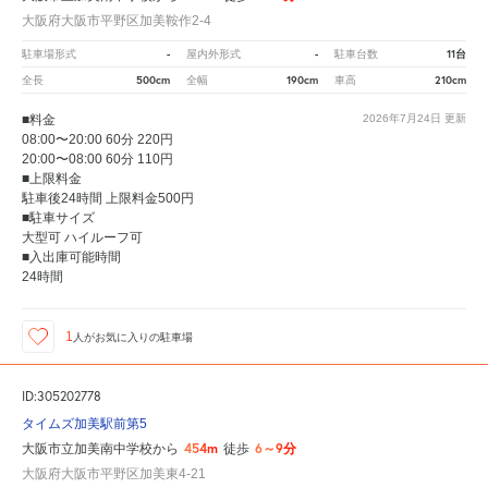
大阪府大阪市平野区加美鞍作2-4
-
-
11台
駐車場形式
屋内外形式
駐車台数
500cm
190cm
210cm
全長
全幅
車高
■料金
2026年7月24日
更新
08:00〜20:00 60分 220円
20:00〜08:00 60分 110円
■上限料金
駐車後24時間 上限料金500円
■駐車サイズ
大型可 ハイルーフ可
■入出庫可能時間
24時間
1
人が
お気に入りの駐車場
ID:305202778
タイムズ加美駅前第5
454m
6～9分
大阪市立加美南中学校から
徒歩
大阪府大阪市平野区加美東4-21