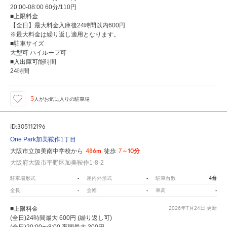
20:00-08:00 60分/110円
■上限料金
【全日】最大料金入庫後24時間以内600円
※最大料金は繰り返し適用となります。
■駐車サイズ
大型可 ハイルーフ可
■入出庫可能時間
24時間
5
人が
お気に入りの駐車場
ID:305112196
One Park加美鞍作1丁目
486m
7～10分
大阪市立加美南中学校から
徒歩
大阪府大阪市平野区加美鞍作1-8-2
-
-
4台
駐車場形式
屋内外形式
駐車台数
-
-
-
全長
全幅
車高
■上限料金
2026年7月24日
更新
(全日)24時間最大 600円 (繰り返し可)