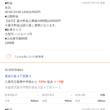
■料金
2026年7月27日
更新
全日
00:00-24:00 1440分/500円
■上限料金
【全日】最大料金入庫後24時間以内500円
※最大料金は繰り返し適用となります。
■駐車サイズ
大型可 ハイルーフ可
■入出庫可能時間
24時間
1
人が
お気に入りの駐車場
ID:305150862
長吉六反４丁目第２
447m
6～9分
八尾市立龍華中学校から
徒歩
大阪府大阪市平野区長吉六反４丁目５ー２
-
-
14台
駐車場形式
屋内外形式
駐車台数
500cm
190cm
200cm
全長
全幅
車高
■料金
2026年7月27日
更新