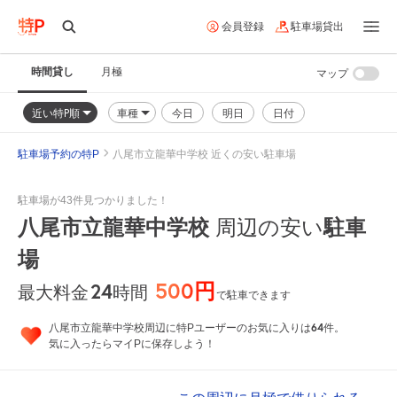
会員登録
駐車場貸出
時間貸し
月極
マップ
近い特P順
車種
今日
明日
日付
駐車場予約の特P
八尾市立龍華中学校 近くの安い駐車場
駐車場が43件見つかりました！
八尾市立龍華中学校
周辺の安い
駐車
場
500円
24
時間
最大料金
で駐車できます
64
八尾市立龍華中学校周辺に特Pユーザーのお気に入りは
件。
気に入ったらマイPに保存しよう！