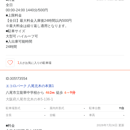
全日
00:00-24:00 1440分/500円
■上限料金
【全日】最大料金入庫後24時間以内500円
※最大料金は繰り返し適用となります。
■駐車サイズ
大型可 ハイルーフ可
■入出庫可能時間
24時間
1
人が
お気に入りの駐車場
ID:305173554
エコロパーク 八尾北木の本第1
462m
6～9分
八尾市立龍華中学校から
徒歩
大阪府八尾市北木の本5-136-1
-
-
11台
駐車場形式
屋内外形式
駐車台数
-
-
-
全長
全幅
車高
■料金
2026年7月24日
更新