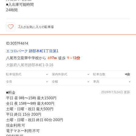
■入出庫可能時間
24時間
2
人が
お気に入りの駐車場
ID:305194614
エコロパーク 跡部本町1丁目第1
697m
9～13分
八尾市立龍華中学校から
徒歩
大阪府八尾市跡部本町1-3-16
-
-
4台
駐車場形式
屋内外形式
駐車台数
-
-
-
全長
全幅
車高
■料金
2026年7月24日
更新
平日 昼 9時〜15時 最大1500円
全日 夜 15時〜9時 最大400円
土曜・日曜・祝日 最大500円
平日 終日 15分 200円
土曜・日曜・祝日 終日 60分 200円
現金利用:可
電子マネー利用:不可