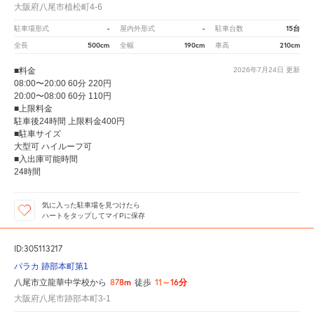
大阪府八尾市植松町4-6
-
-
15台
駐車場形式
屋内外形式
駐車台数
500cm
190cm
210cm
全長
全幅
車高
■料金
2026年7月24日
更新
08:00〜20:00 60分 220円
20:00〜08:00 60分 110円
■上限料金
駐車後24時間 上限料金400円
■駐車サイズ
大型可 ハイルーフ可
■入出庫可能時間
24時間
気に入った駐車場を見つけたら
ハートをタップしてマイPに保存
ID:305113217
パラカ 跡部本町第1
878m
11～16分
八尾市立龍華中学校から
徒歩
大阪府八尾市跡部本町3-1