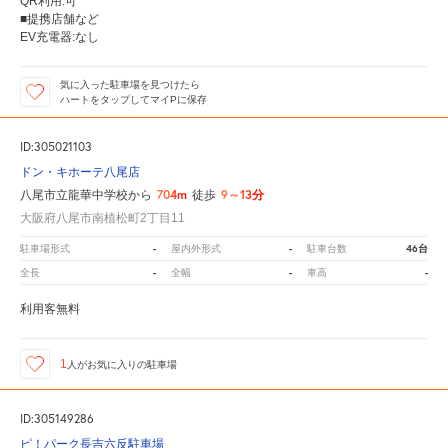
QR利用:可
■提携店舗など
EV充電器:なし
気に入った駐車場を見つけたら
ハートをタップしてマイPに保存
ID:305021103
ドン・キホーテ八尾店
704m
9～13分
八尾市立龍華中学校から
徒歩
大阪府八尾市南植松町2丁目11
-
-
46台
駐車場形式
屋内外形式
駐車台数
-
-
-
全長
全幅
車高
利用客無料
1
人が
お気に入りの駐車場
ID:305149286
ピ！パーク長吉六反駐車場