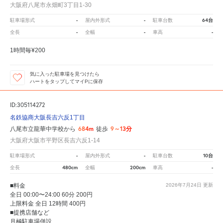
大阪府八尾市永畑町3丁目1-30
-
-
64台
駐車場形式
屋内外形式
駐車台数
-
-
-
全長
全幅
車高
1時間毎¥200
気に入った駐車場を見つけたら
ハートをタップしてマイPに保存
ID:305114272
名鉄協商大阪長吉六反1丁目
684m
9～13分
八尾市立龍華中学校から
徒歩
大阪府大阪市平野区長吉六反1-14
-
-
10台
駐車場形式
屋内外形式
駐車台数
480cm
200cm
-
全長
全幅
車高
■料金
2026年7月24日
更新
全日 00:00〜24:00 60分 200円
上限料金 全日 12時間 400円
■提携店舗など
月極駐車場併設