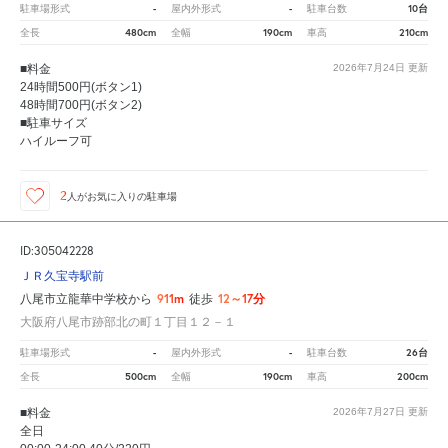
-
-
10台
駐車場形式
屋内外形式
駐車台数
480cm
190cm
210cm
全長
全幅
車高
■料金
2026年7月24日
更新
24時間500円(ボタン1)
48時間700円(ボタン2)
■駐車サイズ
ハイルーフ可
2
人が
お気に入りの駐車場
ID:305042228
ＪＲ久宝寺駅前
911m
12～17分
八尾市立龍華中学校から
徒歩
大阪府八尾市跡部北の町１丁目１２－１
-
-
26台
駐車場形式
屋内外形式
駐車台数
500cm
190cm
200cm
全長
全幅
車高
■料金
2026年7月27日
更新
全日