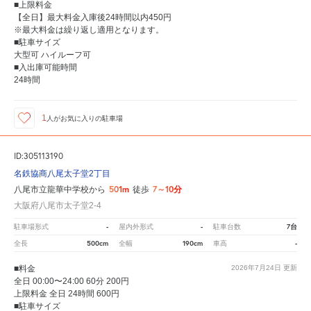
■上限料金
【全日】最大料金入庫後24時間以内450円
※最大料金は繰り返し適用となります。
■駐車サイズ
大型可 ハイルーフ可
■入出庫可能時間
24時間
1
人が
お気に入りの駐車場
ID:305113190
名鉄協商八尾太子堂2丁目
501m
7～10分
八尾市立龍華中学校から
徒歩
大阪府八尾市太子堂2-4
-
-
7台
駐車場形式
屋内外形式
駐車台数
500cm
190cm
-
全長
全幅
車高
■料金
2026年7月24日
更新
全日 00:00〜24:00 60分 200円
上限料金 全日 24時間 600円
■駐車サイズ