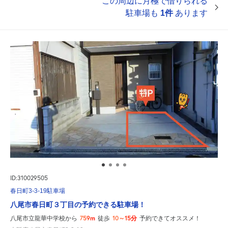
この周辺に月極で借りられる
駐車場も
1件
あります
ID:310029505
春日町3-3-19駐車場
八尾市春日町３丁目の予約できる駐車場！
759m
10～15分
八尾市立龍華中学校から
徒歩
予約できてオススメ！