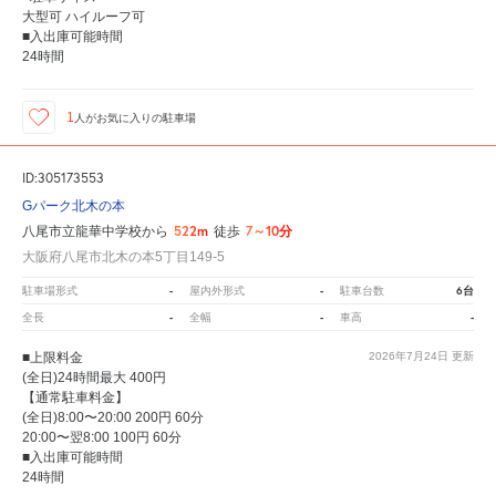
大型可 ハイルーフ可
■入出庫可能時間
24時間
1
人が
お気に入りの駐車場
ID:305173553
Gパーク北木の本
522m
7～10分
八尾市立龍華中学校から
徒歩
大阪府八尾市北木の本5丁目149-5
-
-
6台
駐車場形式
屋内外形式
駐車台数
-
-
-
全長
全幅
車高
■上限料金
2026年7月24日
更新
(全日)24時間最大 400円
【通常駐車料金】
(全日)8:00〜20:00 200円 60分
20:00〜翌8:00 100円 60分
■入出庫可能時間
24時間