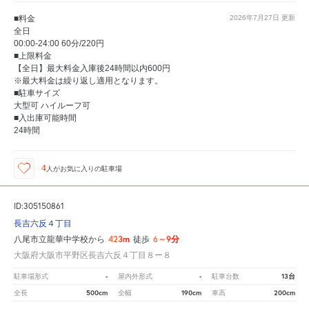
■料金
2026年7月27日
更新
全日
00:00-24:00 60分/220円
■上限料金
【全日】最大料金入庫後24時間以内600円
※最大料金は繰り返し適用となります。
■駐車サイズ
大型可 ハイルーフ可
■入出庫可能時間
24時間
4
人が
お気に入りの駐車場
ID:305150861
長吉六反４丁目
423m
6～9分
八尾市立龍華中学校から
徒歩
大阪府大阪市平野区長吉六反４丁目８ー８
-
-
13台
駐車場形式
屋内外形式
駐車台数
500cm
190cm
200cm
全長
全幅
車高