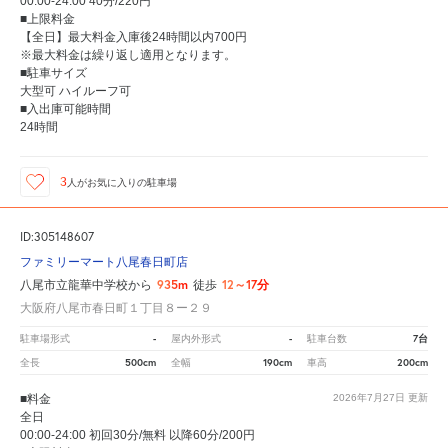
00:00-24:00 40分/220円
■上限料金
【全日】最大料金入庫後24時間以内700円
※最大料金は繰り返し適用となります。
■駐車サイズ
大型可 ハイルーフ可
■入出庫可能時間
24時間
3
人が
お気に入りの駐車場
ID:305148607
ファミリーマート八尾春日町店
935m
12～17分
八尾市立龍華中学校から
徒歩
大阪府八尾市春日町１丁目８ー２９
-
-
7台
駐車場形式
屋内外形式
駐車台数
500cm
190cm
200cm
全長
全幅
車高
■料金
2026年7月27日
更新
全日
00:00-24:00 初回30分/無料 以降60分/200円