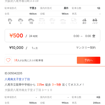
大阪府八尾市春日町3-3-19
平置き
屋外
1台
駐車場形式
屋内外形式
駐車台数
460cm
180cm
-
全長
全幅
車高
軽
コ
中型
ボックス
SUV
大型車
トラック
原付
バイク
¥500
/
24
0:00
～
0:00
空
時間
¥10,000
マンスリー契約
/
1
ヶ月
予約へ
18
人が
お気に入りの駐車場
ID:305042235
八尾南太子堂２丁目
225m
3～5分
八尾市立龍華中学校から
徒歩
近くてオススメ！
大阪府八尾市南太子堂２丁目３ー１０
-
-
8台
駐車場形式
屋内外形式
駐車台数
500cm
190cm
200cm
全長
全幅
車高