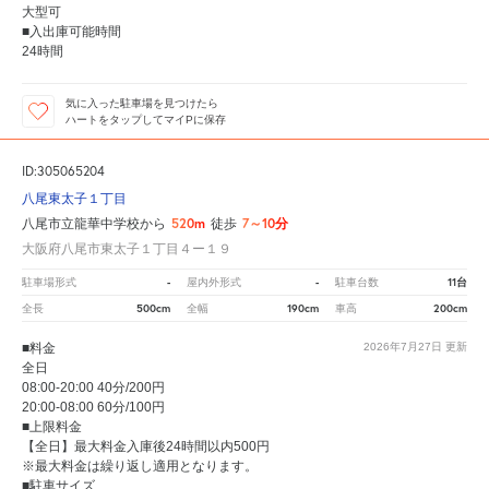
大型可
■入出庫可能時間
24時間
気に入った駐車場を見つけたら
ハートをタップしてマイPに保存
ID:305065204
八尾東太子１丁目
520m
7～10分
八尾市立龍華中学校から
徒歩
大阪府八尾市東太子１丁目４ー１９
-
-
11台
駐車場形式
屋内外形式
駐車台数
500cm
190cm
200cm
全長
全幅
車高
■料金
2026年7月27日
更新
全日
08:00-20:00 40分/200円
20:00-08:00 60分/100円
■上限料金
【全日】最大料金入庫後24時間以内500円
※最大料金は繰り返し適用となります。
■駐車サイズ