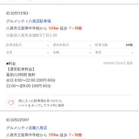
ID:305113183
グルメシティ八尾店駐車場
543m
7～10分
八尾市立龍華中学校から
徒歩
大阪府八尾市永畑町3丁目1-30
-
-
64台
駐車場形式
屋内外形式
駐車台数
-
-
-
全長
全幅
車高
■料金
2026年7月24日
更新
【通常駐車料金】
最初の2時間 無料
全日 8:00〜22:00 200円 60分
22:00〜翌8:00 100円 60分
気に入った駐車場を見つけたら
ハートをタップしてマイPに保存
ID:305021097
グルメシティ近畿八尾店
559m
7～10分
八尾市立龍華中学校から
徒歩