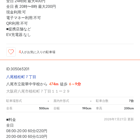
全日 24時間 最大400円
全日 夜 20時〜8時 最大200円
現金利用:可
電子マネー利用:不可
QR利用:不可
■提携店舗など
EV充電器:なし
4
人が
お気に入りの駐車場
ID:305065201
八尾植松町７丁目
474m
6～9分
八尾市立龍華中学校から
徒歩
大阪府八尾市植松町７丁目１１ー２９
-
-
7台
駐車場形式
屋内外形式
駐車台数
500cm
190cm
200cm
全長
全幅
車高
■料金
2026年7月27日
更新
全日
08:00-20:00 60分/220円
20:00-08:00 60分/110円