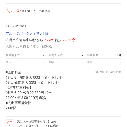
3
人が
お気に入りの駐車場
ID:305113193
フルーツパーク太子堂5丁目
522m
7～10分
八尾市立龍華中学校から
徒歩
大阪府八尾市太子堂5丁目34-1
-
-
8台
駐車場形式
屋内外形式
駐車台数
-
-
-
全長
全幅
車高
■上限料金
2026年7月24日
更新
(全日)24時間最大 660円 (繰り返し可)
(全日)夜間最大 330円 (繰り返し可)
【通常駐車料金】
(全日)8:00〜20:00 220円 40分
20:00〜翌8:00 110円 60分
■入出庫可能時間
24時間
気に入った駐車場を見つけたら
ハートをタップしてマイPに保存