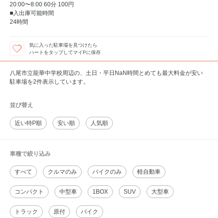
20:00〜8:00 60分 100円
■入出庫可能時間
24時間
気に入った駐車場を見つけたら
ハートをタップしてマイPに保存
八尾市立龍華中学校周辺の、土日・平日NaN時間とめても最大料金が安い
駐車場を2件表示しています。
並び替え
近い特P順
安い順
人気順
車種で絞り込み
すべて
クルマのみ
バイクのみ
軽自動車
コンパクト
中型車
1BOX
SUV
大型車
トラック
原付
バイク