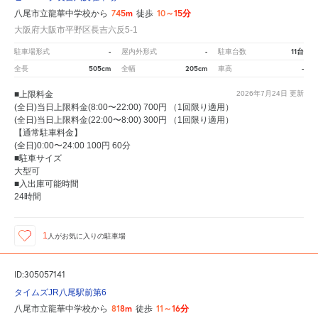
745m
10～15分
八尾市立龍華中学校から
徒歩
大阪府大阪市平野区長吉六反5-1
-
-
11台
駐車場形式
屋内外形式
駐車台数
505cm
205cm
-
全長
全幅
車高
■上限料金
2026年7月24日
更新
(全日)当日上限料金(8:00〜22:00) 700円 （1回限り適用）
(全日)当日上限料金(22:00〜8:00) 300円 （1回限り適用）
【通常駐車料金】
(全日)0:00〜24:00 100円 60分
■駐車サイズ
大型可
■入出庫可能時間
24時間
1
人が
お気に入りの駐車場
ID:305057141
タイムズJR八尾駅前第6
818m
11～16分
八尾市立龍華中学校から
徒歩