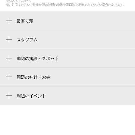
ら教えてください。
※ご注意ください - 徒歩時間は地形の状況や迂回路を反映できていない場合があります。
最寄り駅
八尾駅
久宝寺駅
スタジアム
周辺にスタジアムが見つかりませんでした。
長原駅
周辺の施設・スポット
八尾市立龍華中学校
龍華こども園
周辺の神社・お寺
物部守屋墳
南太子堂公園
周辺のイベント
龍華図書館
周辺にイベントが見つかりませんでした。
八尾警察署太子堂交番
八尾市立 龍華コミュニティセンター
八尾南太子堂郵便局