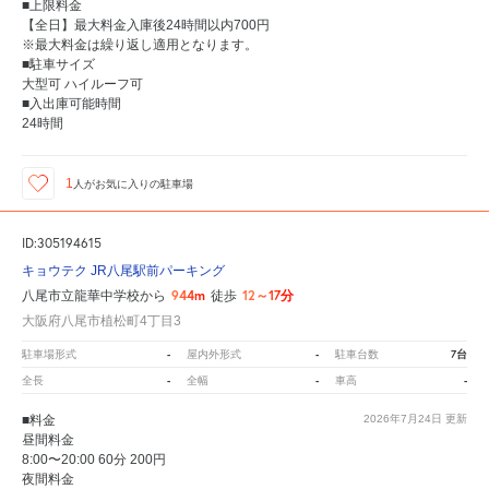
■上限料金
【全日】最大料金入庫後24時間以内700円
※最大料金は繰り返し適用となります。
■駐車サイズ
大型可 ハイルーフ可
■入出庫可能時間
24時間
1
人が
お気に入りの駐車場
ID:305194615
キョウテク JR八尾駅前パーキング
944m
12～17分
八尾市立龍華中学校から
徒歩
大阪府八尾市植松町4丁目3
-
-
7台
駐車場形式
屋内外形式
駐車台数
-
-
-
全長
全幅
車高
■料金
2026年7月24日
更新
昼間料金
8:00〜20:00 60分 200円
夜間料金