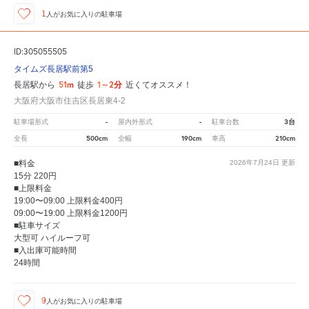
1
人が
お気に入りの駐車場
ID:305055505
タイムズ長居駅前第5
51m
1～2分
長居駅から
徒歩
近くてオススメ！
大阪府大阪市住吉区長居東4-2
-
-
3台
駐車場形式
屋内外形式
駐車台数
500cm
190cm
210cm
全長
全幅
車高
■料金
2026年7月24日
更新
15分 220円
■上限料金
19:00〜09:00 上限料金400円
09:00〜19:00 上限料金1200円
■駐車サイズ
大型可 ハイルーフ可
■入出庫可能時間
24時間
9
人が
お気に入りの駐車場