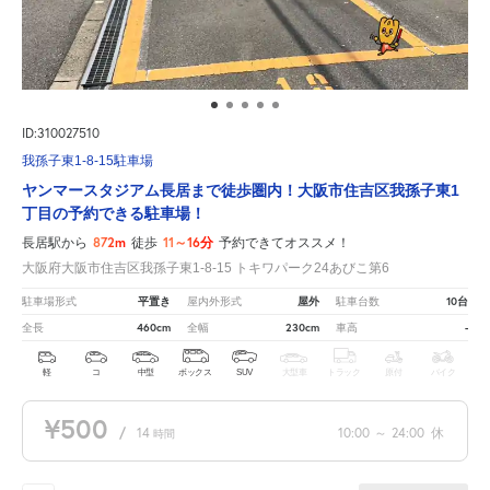
ID:310027510
我孫子東1-8-15駐車場
ヤンマースタジアム長居まで徒歩圏内！大阪市住吉区我孫子東1
丁目の予約できる駐車場！
872m
11～16分
長居駅から
徒歩
予約できてオススメ！
大阪府大阪市住吉区我孫子東1-8-15 トキワパーク24あびこ第6
平置き
屋外
10台
駐車場形式
屋内外形式
駐車台数
460cm
230cm
-
全長
全幅
車高
軽
コ
中型
ボックス
SUV
大型車
トラック
原付
バイク
¥500
/
14
10:00
～
24:00
休
時間