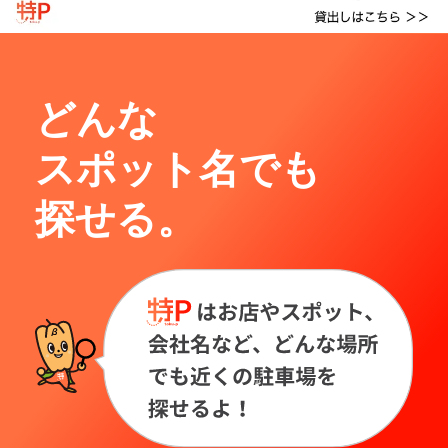
どんな
スポット名でも
探せる。