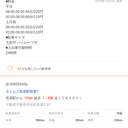
■料金
2026年7月27日
更新
平日
08:00-00:00 40分/220円
00:00-08:00 60分/110円
土日祝
08:00-00:00 20分/220円
00:00-08:00 60分/110円
■駐車サイズ
大型可 ハイルーフ可
■入出庫可能時間
24時間
4
人が
お気に入りの駐車場
ID:305055456
タイムズ長居駅前第7
196m
3～5分
長居駅から
徒歩
近くてオススメ！
大阪府大阪市住吉区長居2-10
-
-
15台
駐車場形式
屋内外形式
駐車台数
500cm
190cm
210cm
全長
全幅
車高