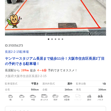
ID:310056273
長居2-2-15駐車場
ヤンマースタジアム長居まで徒歩11分！大阪市住吉区長居2丁目
の予約できる駐車場！
289m
4～6分
長居駅から
徒歩
予約できてオススメ！
大阪府大阪市住吉区長居2-2-15
平置き
屋外
1台
駐車場形式
屋内外形式
駐車台数
500cm
260cm
200cm
全長
全幅
車高
軽
コ
中型
ボックス
SUV
大型車
トラック
原付
バイク