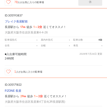
休
70
人が
お気に入りの駐車場
ID:305193837
ブレイク長居駅前
17m
1～2分
長居駅から
徒歩
近くてオススメ！
大阪府大阪市住吉区長居東4-4-26
-
-
4台
駐車場形式
屋内外形式
駐車台数
-
-
-
全長
全幅
車高
■入出庫可能時間
2026年7月24日
更新
24時間
1
人が
お気に入りの駐車場
ID:305171822
P.ZONE 長居
29m
1～2分
長居駅から
徒歩
近くてオススメ！
大阪府大阪市住吉区長居東4丁目4(JR長居駅西)