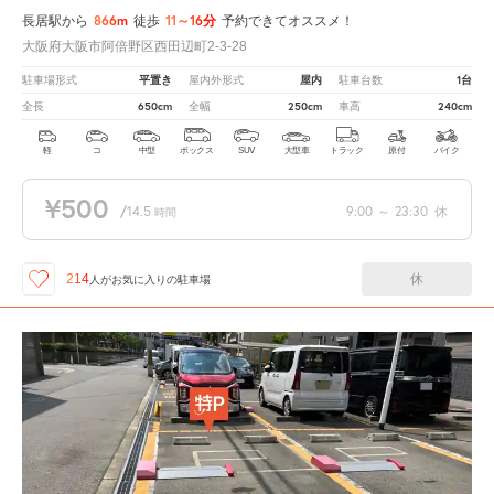
866m
11～16分
長居駅から
徒歩
予約できてオススメ！
大阪府大阪市阿倍野区西田辺町2-3-28
平置き
屋内
1台
駐車場形式
屋内外形式
駐車台数
650cm
250cm
240cm
全長
全幅
車高
軽
コ
中型
ボックス
SUV
大型車
トラック
原付
バイク
¥500
/
14.5
9:00
～
23:30
休
時間
休
214
人が
お気に入りの駐車場