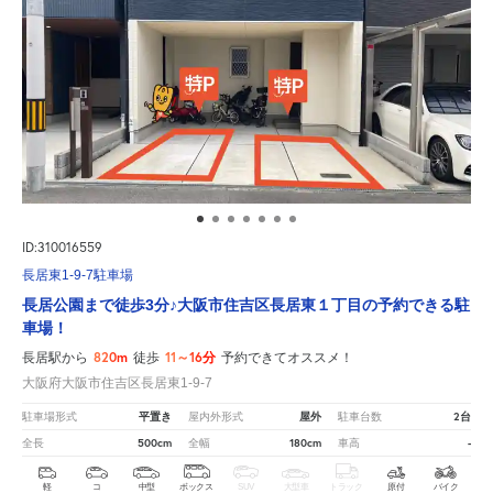
ID:310016559
長居東1-9-7駐車場
長居公園まで徒歩3分♪大阪市住吉区長居東１丁目の予約できる駐
車場！
820m
11～16分
長居駅から
徒歩
予約できてオススメ！
大阪府大阪市住吉区長居東1-9-7
平置き
屋外
2台
駐車場形式
屋内外形式
駐車台数
500cm
180cm
-
全長
全幅
車高
軽
コ
中型
ボックス
SUV
大型車
トラック
原付
バイク