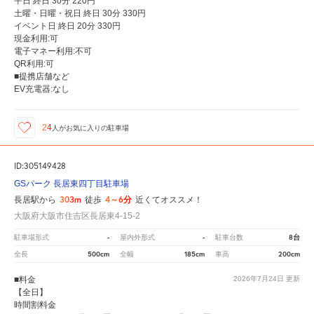
平日 終日 30分 220円
土曜・日曜・祝日 終日 30分 330円
イベント日 終日 20分 330円
現金利用:可
電子マネー利用:不可
QR利用:可
■提携店舗など
EV充電器:なし
24
人が
お気に入りの駐車場
ID:305149428
GSパーク 長居東四丁目駐車場
303m
4～6分
長居駅から
徒歩
近くてオススメ！
大阪府大阪市住吉区長居東4-15-2
-
-
8台
駐車場形式
屋内外形式
駐車台数
500cm
185cm
200cm
全長
全幅
車高
■料金
2026年7月24日
更新
【全日】
時間割料金