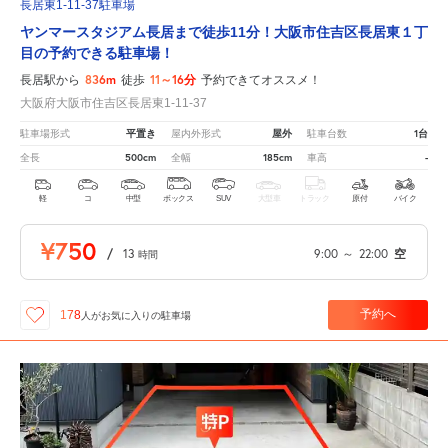
長居東1-11-37駐車場
ヤンマースタジアム長居まで徒歩11分！大阪市住吉区長居東１丁
目の予約できる駐車場！
836m
11～16分
長居駅から
徒歩
予約できてオススメ！
大阪府大阪市住吉区長居東1-11-37
平置き
屋外
1台
駐車場形式
屋内外形式
駐車台数
500cm
185cm
-
全長
全幅
車高
軽
コ
中型
ボックス
SUV
大型車
トラック
原付
バイク
¥750
/
13
9:00
～
22:00
空
時間
予約へ
178
人が
お気に入りの駐車場