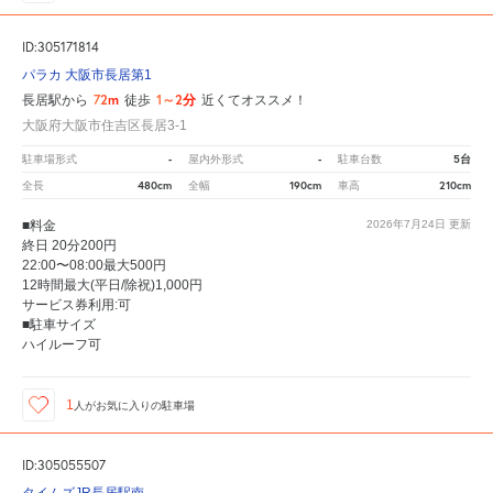
ID:305171814
パラカ 大阪市長居第1
72m
1～2分
長居駅から
徒歩
近くてオススメ！
大阪府大阪市住吉区長居3-1
-
-
5台
駐車場形式
屋内外形式
駐車台数
480cm
190cm
210cm
全長
全幅
車高
■料金
2026年7月24日
更新
終日 20分200円
22:00〜08:00最大500円
12時間最大(平日/除祝)1,000円
サービス券利用:可
■駐車サイズ
ハイルーフ可
1
人が
お気に入りの駐車場
ID:305055507
タイムズJR長居駅南