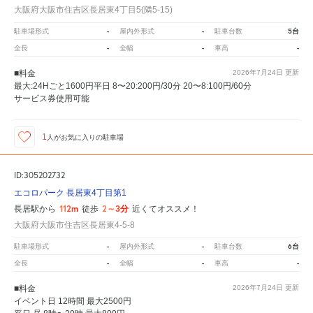
大阪府大阪市住吉区長居東4丁目5(隣5-15)
-
-
5台
駐車場形式
屋内外形式
駐車台数
-
-
-
全長
全幅
車高
■料金
2026年7月24日
更新
最大:24Hごと1600円平日 8〜20:200円/30分 20〜8:100円/60分
サービス券使用可能
1
人が
お気に入りの駐車場
ID:305202732
エコロパーク 長居東4丁目第1
112m
2～3分
長居駅から
徒歩
近くてオススメ！
大阪府大阪市住吉区長居東4-5-8
-
-
6台
駐車場形式
屋内外形式
駐車台数
-
-
-
全長
全幅
車高
■料金
2026年7月24日
更新
イベント日 12時間 最大2500円