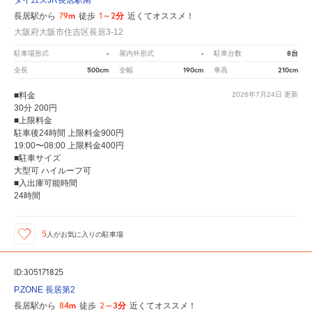
79m
1～2分
長居駅から
徒歩
近くてオススメ！
大阪府大阪市住吉区長居3-12
-
-
8台
駐車場形式
屋内外形式
駐車台数
500cm
190cm
210cm
全長
全幅
車高
■料金
2026年7月24日
更新
30分 200円
■上限料金
駐車後24時間 上限料金900円
19:00〜08:00 上限料金400円
■駐車サイズ
大型可 ハイルーフ可
■入出庫可能時間
24時間
5
人が
お気に入りの駐車場
ID:305171825
P.ZONE 長居第2
84m
2～3分
長居駅から
徒歩
近くてオススメ！