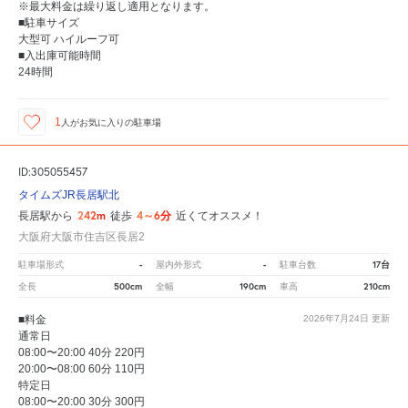
※最大料金は繰り返し適用となります。
■駐車サイズ
大型可 ハイルーフ可
■入出庫可能時間
24時間
1
人が
お気に入りの駐車場
ID:305055457
タイムズJR長居駅北
242m
4～6分
長居駅から
徒歩
近くてオススメ！
大阪府大阪市住吉区長居2
-
-
17台
駐車場形式
屋内外形式
駐車台数
500cm
190cm
210cm
全長
全幅
車高
■料金
2026年7月24日
更新
通常日
08:00〜20:00 40分 220円
20:00〜08:00 60分 110円
特定日
08:00〜20:00 30分 300円