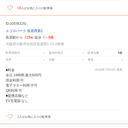
88
人が
お気に入りの駐車場
ID:305183210
エコロパーク 長居西第2
325m
5～8分
長居駅から
徒歩
大阪府大阪市住吉区長居西1-13-2南側
-
-
4台
駐車場形式
屋内外形式
駐車台数
-
-
-
全長
全幅
車高
■料金
2026年7月24日
更新
全日 24時間 最大600円
現金利用:可
電子マネー利用:不可
QR利用:可
■提携店舗など
EV充電器:なし
1
人が
お気に入りの駐車場