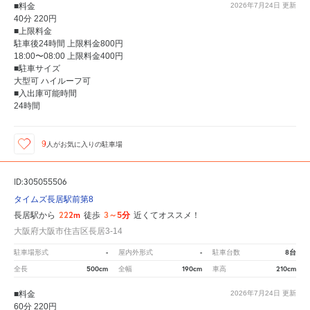
■料金
2026年7月24日
更新
40分 220円
■上限料金
駐車後24時間 上限料金800円
18:00〜08:00 上限料金400円
■駐車サイズ
大型可 ハイルーフ可
■入出庫可能時間
24時間
9
人が
お気に入りの駐車場
ID:305055506
タイムズ長居駅前第8
222m
3～5分
長居駅から
徒歩
近くてオススメ！
大阪府大阪市住吉区長居3-14
-
-
8台
駐車場形式
屋内外形式
駐車台数
500cm
190cm
210cm
全長
全幅
車高
■料金
2026年7月24日
更新
60分 220円