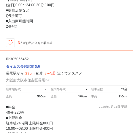
(全日)0:00〜24:00 20分 100円
■提携店舗など
QR決済可
■入出庫可能時間
24時間
3
人が
お気に入りの駐車場
ID:305055452
タイムズ長居駅前第6
235m
3～5分
長居駅から
徒歩
近くてオススメ！
大阪府大阪市住吉区長居2-8
-
-
12台
駐車場形式
屋内外形式
駐車台数
500cm
190cm
210cm
全長
全幅
車高
■料金
2026年7月24日
更新
40分 220円
■上限料金
駐車後24時間 上限料金800円
18:00〜08:00 上限料金400円