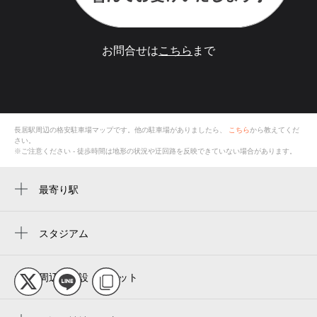
お問合せは
こちら
まで
長居駅
周辺の格安
駐車場
マップです。他の駐車場がありましたら、
こちら
から教えてくだ
さい。
※ご注意ください - 徒歩時間は地形の状況や迂回路を反映できていない場合があります。
最寄り駅
長居駅
鶴ケ丘駅
スタジアム
ヨドコウ桜スタジアム
我孫子町駅
yodoko sakura stadium
周辺の施設・スポット
西田辺駅
mプラザ長居駅前
yanmar hanasaka stadium
あびこ駅