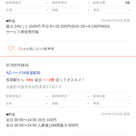
-
-
4台
駐車場形式
屋内外形式
駐車台数
-
-
-
全長
全幅
車高
■料金
2026年7月24日
更新
最大:24Hごと1600円 平日 8〜20:200円/30分 20〜8:100円/60分
サービス券使用可能
1
人が
お気に入りの駐車場
ID:305193835
AZパーク24長居駅前
44m
1～2分
長居駅から
徒歩
近くてオススメ！
大阪府大阪市住吉区長居3丁目7-3
-
-
-
駐車場形式
屋内外形式
駐車台数
-
-
-
全長
全幅
車高
■料金
2026年7月24日
更新
全日 00:00〜24:00 20分 100円
全日 00:00〜24:00 入庫後12時間最大 600円