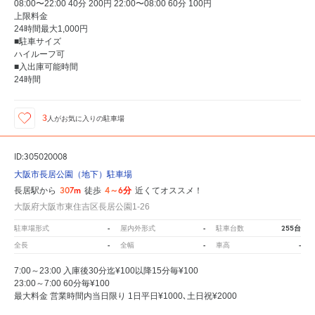
08:00〜22:00 40分 200円 22:00〜08:00 60分 100円
上限料金
24時間最大1,000円
■駐車サイズ
ハイルーフ可
■入出庫可能時間
24時間
3
人が
お気に入りの駐車場
ID:305020008
大阪市長居公園（地下）駐車場
307m
4～6分
長居駅から
徒歩
近くてオススメ！
大阪府大阪市東住吉区長居公園1-26
-
-
255台
駐車場形式
屋内外形式
駐車台数
-
-
-
全長
全幅
車高
7:00～23:00 入庫後30分迄¥100以降15分毎¥100
23:00～7:00 60分毎¥100
最大料金 営業時間内当日限り 1日平日¥1000､土日祝¥2000