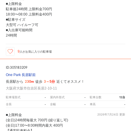
■上限料金
駐車後24時間 上限料金700円
18:00〜08:00 上限料金400円
■駐車サイズ
大型可 ハイルーフ可
■入出庫可能時間
24時間
9
人が
お気に入りの駐車場
ID:305183209
One Park 長居駅前
230m
3～5分
長居駅から
徒歩
近くてオススメ！
大阪府大阪市住吉区長居2-10-11
-
-
12台
駐車場形式
屋内外形式
駐車台数
-
-
-
全長
全幅
車高
■上限料金
2026年7月24日
更新
(全日)24時間毎最大 700円 (繰り返し可)
(全日)17:00〜8:00時間内最大 400円
【通常駐車料金】