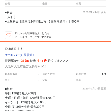
-
-
-
全長
全幅
車高
■料金
2026年7月24日
更新
【全日】
■上限料金【駐車後24時間以内（1回限り適用）】500円
気に入った駐車場を見つけたら
ハートをタップしてマイPに保存
ID:305171815
エコロパーク 長居第1
262m
4～6分
長居駅から
徒歩
近くてオススメ！
大阪府大阪市住吉区長居2-1-13
-
-
5台
駐車場形式
屋内外形式
駐車台数
-
-
-
全長
全幅
車高
■料金
2026年7月24日
更新
平日 12時間 最大700円
土曜・日曜・祝日 12時間 最大1200円
イベント日 12時間 最大2500円
全日 夜 19時〜8時 最大300円