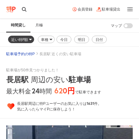
会員登録
駐車場貸出
時間貸し
月極
マップ
近い特P順
車種
今日
明日
日付
駐車場予約の特P
長居駅 近くの安い駐車場
駐車場が50件見つかりました！
長居駅
周辺の安い
駐車場
620円
24
時間
最大料金
で駐車できます
1631
長居駅周辺に特Pユーザーのお気に入りは
件。
気に入ったらマイPに保存しよう！