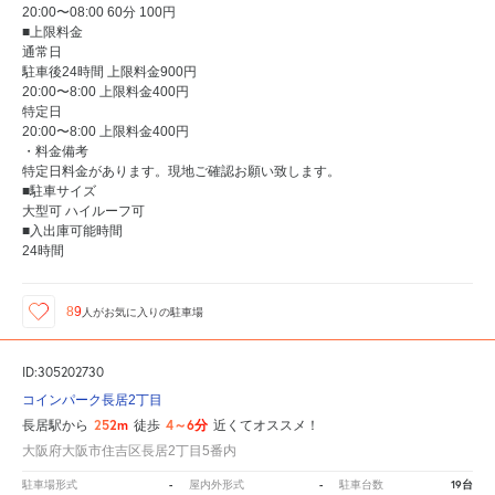
20:00〜08:00 60分 100円
■上限料金
通常日
駐車後24時間 上限料金900円
20:00〜8:00 上限料金400円
特定日
20:00〜8:00 上限料金400円
・料金備考
特定日料金があります。現地ご確認お願い致します。
■駐車サイズ
大型可 ハイルーフ可
■入出庫可能時間
24時間
89
人が
お気に入りの駐車場
ID:305202730
コインパーク長居2丁目
252m
4～6分
長居駅から
徒歩
近くてオススメ！
大阪府大阪市住吉区長居2丁目5番内
-
-
19台
駐車場形式
屋内外形式
駐車台数