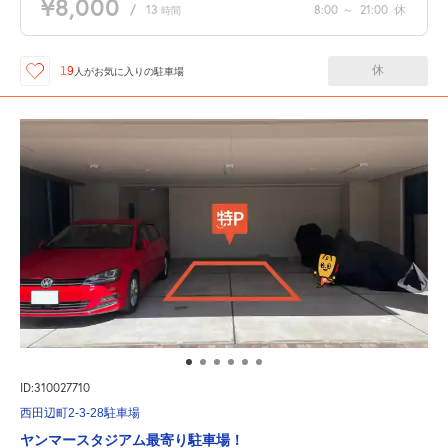
¥8,000
/
13
8:00
～
21:00
休
時間
休
19
人が
お気に入りの駐車場
ID:310027710
西田辺町2-3-28駐車場
ヤンマースタジアム最寄り駐車場！