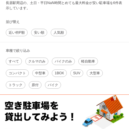
長居駅周辺の、土日・平日NaN時間とめても最大料金が安い駐車場を6件表
示しています。
並び替え
近い特P順
安い順
人気順
車種で絞り込み
すべて
クルマのみ
バイクのみ
軽自動車
コンパクト
中型車
1BOX
SUV
大型車
トラック
原付
バイク