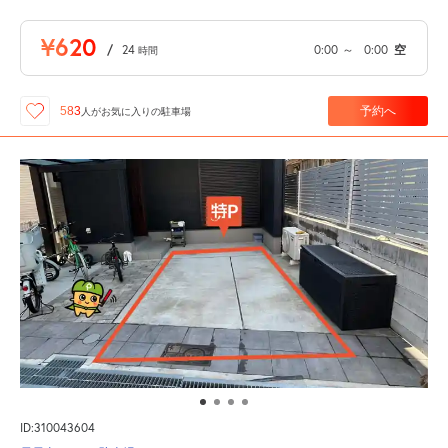
¥620
/
24
0:00
～
0:00
空
時間
予約へ
583
人が
お気に入りの駐車場
ID:310043604