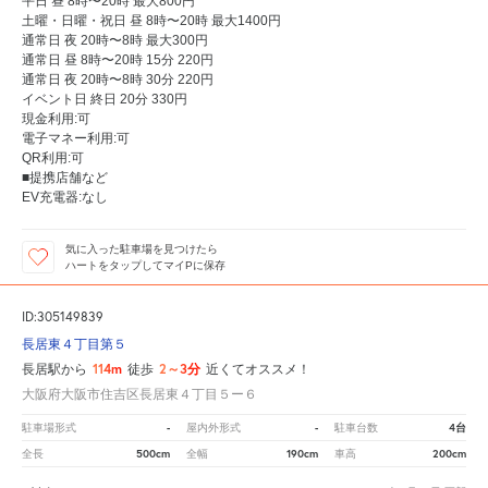
平日 昼 8時〜20時 最大800円
土曜・日曜・祝日 昼 8時〜20時 最大1400円
通常日 夜 20時〜8時 最大300円
通常日 昼 8時〜20時 15分 220円
通常日 夜 20時〜8時 30分 220円
イベント日 終日 20分 330円
現金利用:可
電子マネー利用:可
QR利用:可
■提携店舗など
EV充電器:なし
気に入った駐車場を見つけたら
ハートをタップしてマイPに保存
ID:305149839
長居東４丁目第５
114m
2～3分
長居駅から
徒歩
近くてオススメ！
大阪府大阪市住吉区長居東４丁目５ー６
-
-
4台
駐車場形式
屋内外形式
駐車台数
500cm
190cm
200cm
全長
全幅
車高