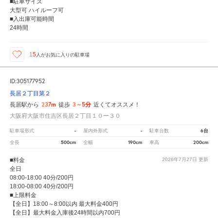
■駐車サイズ
大型可 ハイルーフ可
■入出庫可能時間
24時間
15
人が
お気に入りの駐車場
ID:305177952
長居２丁目第２
237m
3～5分
長居駅から
徒歩
近くてオススメ！
大阪府大阪市住吉区長居２丁目１０ー３０
-
-
6台
駐車場形式
屋内外形式
駐車台数
500cm
190cm
200cm
全長
全幅
車高
■料金
2026年7月27日
更新
全日
08:00-18:00 40分/200円
18:00-08:00 40分/200円
■上限料金
【全日】18:00～8:00以内 最大料金400円
【全日】最大料金入庫後24時間以内700円