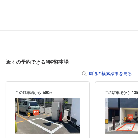
近くの予約できる特P駐車場
周辺の検索結果を見る
この駐車場から
680m
この駐車場から
10