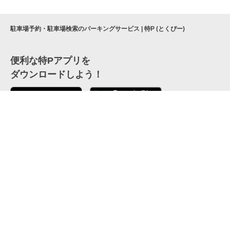
駐車場予約・駐車場検索のパーキングサービス | 特P (とくぴー)
便利な特Pアプリを
ダウンロードしよう！
ここから「インストール」して、便利な特Pアプリを
公式 X
GETしよう
公式 Facebook