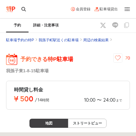
会員登録
駐車場貸出
予約
詳細・注意事項
駐車場予約の特P
我孫子町駅近くの駐車場
周辺の検索結果
70
予約できる特P駐車場
我孫子東1-8-15駐車場
時間貸し料金
¥
500
10:00
24:00
〜
/
14
時間
まで
地図
ストリートビュー