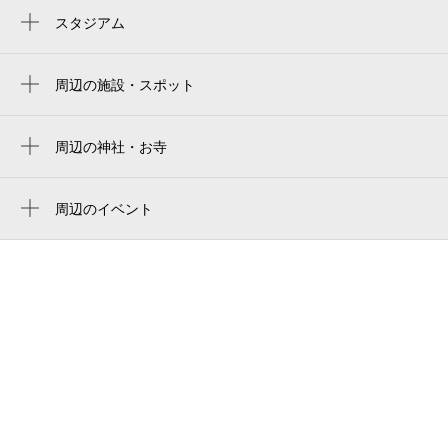
あびこ駅
スタジアム
yanmar stadium nagai
長居駅
ヨドコウ桜スタジアム
周辺の施設・スポット
杉本町駅
山陽卓球センター
yodoko sakura stadium
沢ノ町駅
上住吉東公園
周辺の神社・お寺
yanmar hanasaka stadium
我孫子前駅
周辺に神社・お寺が見つかりませんでした。
株式会社タイキ
住之江公園野球場
住吉東駅
周辺のイベント
依羅老人憩の家
関西医療学園専門学校の夏祭り・ナイトオ
神ノ木駅
大阪市立我孫子中学校
ープンキャンパス
我孫子地域在宅サービスステーション
心情文化センター
ＢＥＡＴＩＮ
よさみ幼稚園
我孫子さいき庵