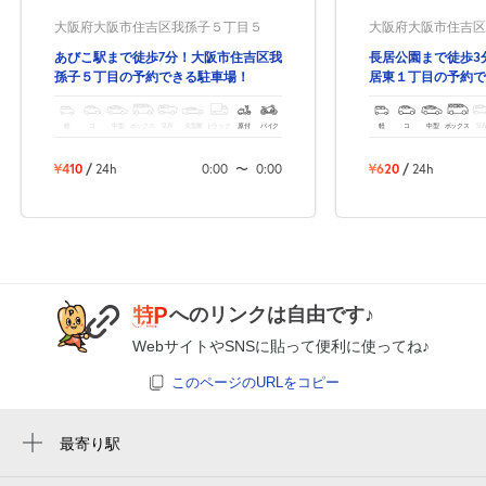
大阪府大阪市住吉区我孫子５丁目５
大阪府大阪市住吉区長
あびこ駅まで徒歩7分！大阪市住吉区我
長居公園まで徒歩3
孫子５丁目の予約できる駐車場！
居東１丁目の予約で
軽
コ
中型
ボックス
SUV
大型車
トラック
原付
バイク
軽
コ
中型
ボックス
SU
¥410
/
24h
0:00
〜
0:00
¥620
/
24h
へのリンクは自由です♪
WebサイトやSNSに貼って便利に使ってね♪
このページのURLをコピー
最寄り駅
我孫子町駅