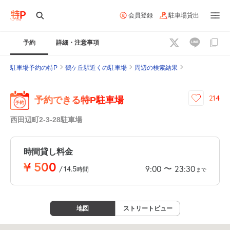
会員登録
駐車場貸出
予約
詳細・注意事項
駐車場予約の特P
鶴ケ丘駅近くの駐車場
周辺の検索結果
214
予約できる特P駐車場
西田辺町2-3-28駐車場
時間貸し料金
¥
500
〜
9:00
23:30
/
14.5
時間
まで
地図
ストリートビュー