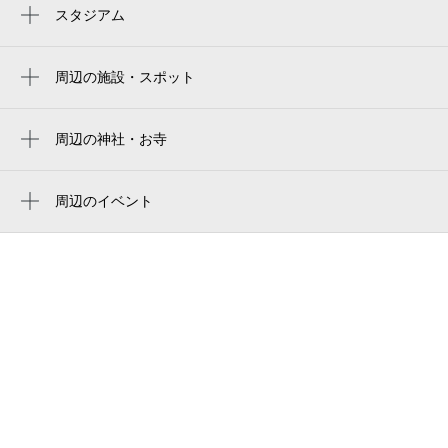
西田辺駅
スタジアム
yodoko sakura stadium
長居駅
yanmar hanasaka stadium
周辺の施設・スポット
南田辺駅
鶴ケ丘本通商店街
ヨドコウ桜スタジアム
姫松駅
鶴ヶ丘幼稚園
周辺の神社・お寺
yanmar stadium nagai
田辺駅
隆泉寺
大阪重症症状専門整体院ミツ阿倍野
北畠駅
周辺のイベント
阿部野阪南郵便局
アニメラン2026 vol.1
今川駅
老人福祉西田辺会館老人憩の家
鶴ヶ丘駅前ビル
ＧＡＴＥ８０
育徳園学童クラブ
育徳コミュニティセンタ－
たちじゅう 園