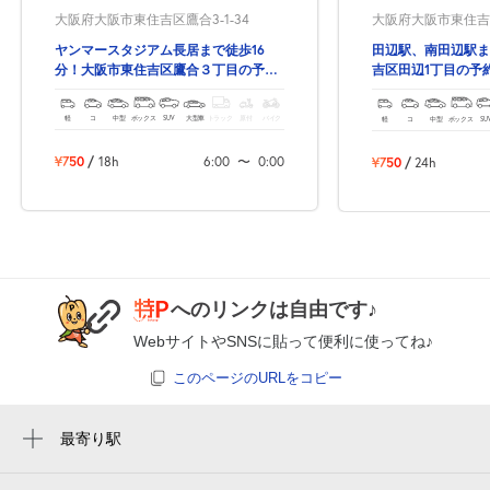
大阪府大阪市東住吉区鷹合3-1-34
大阪府大阪市東住吉区
ヤンマースタジアム長居まで徒歩16
田辺駅、南田辺駅ま
分！大阪市東住吉区鷹合３丁目の予約
吉区田辺1丁目の予
できる駐車場！
軽
コ
中型
ボックス
SUV
大型車
トラック
原付
バイク
軽
コ
中型
ボックス
SU
¥750
/
18h
6:00
〜
0:00
¥750
/
24h
へのリンクは自由です♪
WebサイトやSNSに貼って便利に使ってね♪
このページのURLをコピー
最寄り駅
鶴ケ丘駅