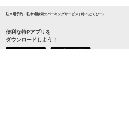
駐車場予約・駐車場検索のパーキングサービス | 特P (とくぴー)
便利な特Pアプリを
ダウンロードしよう！
ここから「インストール」して、便利な特Pアプリを
公式 X
GETしよう
公式 Facebook