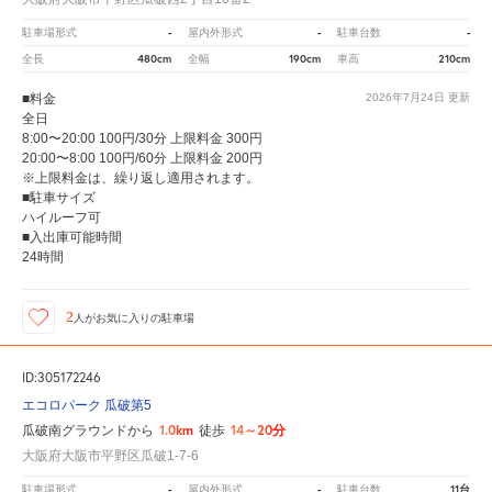
-
-
-
駐車場形式
屋内外形式
駐車台数
480cm
190cm
210cm
全長
全幅
車高
■料金
2026年7月24日
更新
全日
8:00〜20:00 100円/30分 上限料金 300円
20:00〜8:00 100円/60分 上限料金 200円
※上限料金は、繰り返し適用されます。
■駐車サイズ
ハイルーフ可
■入出庫可能時間
24時間
2
人が
お気に入りの駐車場
ID:305172246
エコロパーク 瓜破第5
1.0km
14～20分
瓜破南グラウンドから
徒歩
大阪府大阪市平野区瓜破1-7-6
-
-
11台
駐車場形式
屋内外形式
駐車台数