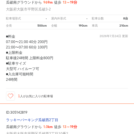
969m
13～19分
瓜破南グラウンドから
徒歩
大阪府大阪市平野区瓜破3-2
-
-
8台
駐車場形式
屋内外形式
駐車台数
500cm
190cm
210cm
全長
全幅
車高
■料金
2026年7月24日
更新
07:00〜21:00 40分 200円
21:00〜07:00 60分 100円
■上限料金
駐車後24時間 上限料金800円
■駐車サイズ
大型可 ハイルーフ可
■入出庫可能時間
24時間
1
人が
お気に入りの駐車場
ID:305142819
ラッキーパーキング瓜破西2丁目
1.0km
13～19分
瓜破南グラウンドから
徒歩
大阪府大阪市平野区瓜破西2丁目10番2