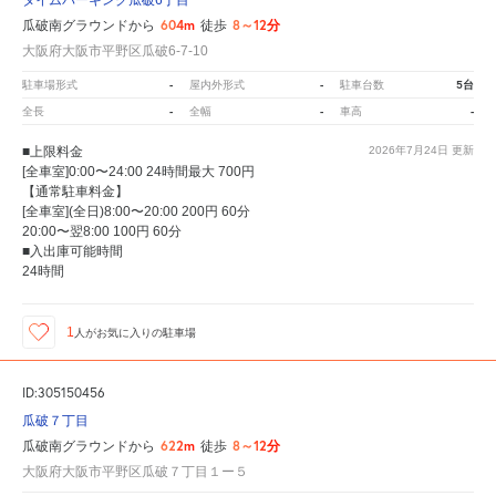
タイムパーキング瓜破6丁目
604m
8～12分
瓜破南グラウンドから
徒歩
大阪府大阪市平野区瓜破6-7-10
-
-
5台
駐車場形式
屋内外形式
駐車台数
-
-
-
全長
全幅
車高
■上限料金
2026年7月24日
更新
[全車室]0:00〜24:00 24時間最大 700円
【通常駐車料金】
[全車室](全日)8:00〜20:00 200円 60分
20:00〜翌8:00 100円 60分
■入出庫可能時間
24時間
1
人が
お気に入りの駐車場
ID:305150456
瓜破７丁目
622m
8～12分
瓜破南グラウンドから
徒歩
大阪府大阪市平野区瓜破７丁目１ー５