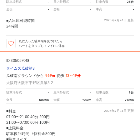
-
-
25台
駐車場形式
屋内外形式
駐車台数
-
-
-
全長
全幅
車高
■入出庫可能時間
2026年7月24日
更新
24時間
気に入った駐車場を見つけたら
ハートをタップしてマイPに保存
ID:305057018
タイムズ瓜破第3
969m
13～19分
瓜破南グラウンドから
徒歩
大阪府大阪市平野区瓜破3-2
-
-
8台
駐車場形式
屋内外形式
駐車台数
500cm
190cm
210cm
全長
全幅
車高
■料金
2026年7月24日
更新
07:00〜21:00 40分 200円
21:00〜07:00 60分 100円
■上限料金
駐車後24時間 上限料金800円
■駐車サイズ