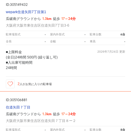
ID:305149432
wepark住道矢田7丁目第1
1.3km
17～24分
瓜破南グラウンドから
徒歩
大阪府大阪市東住吉区住道矢田7丁目3-6
-
-
6台
駐車場形式
屋内外形式
駐車台数
-
-
-
全長
全幅
車高
■上限料金
2026年7月24日
更新
(全日)24時間 500円 (繰り返し可)
■入出庫可能時間
24時間
2
人が
お気に入りの駐車場
ID:305106881
住道矢田７丁目
1.3km
17～24分
瓜破南グラウンドから
徒歩
大阪府大阪市東住吉区住道矢田７丁目８ー２
-
-
8台
駐車場形式
屋内外形式
駐車台数