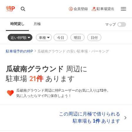
会員登録
駐車場貸出
時間貸し
月極
マップ
近い特P順
車種
今日
明日
日付
駐車場予約の特P
瓜破南グラウンド の安い駐車場・パーキング
瓜破南グラウンド
周辺に
21
件
駐車場
あります
12
瓜破南グラウンド周辺に特Pユーザーのお気に入りは
件。
気に入ったらマイPに保存しよう！
この周辺に月極で借りられる
駐車場も
1件
あります