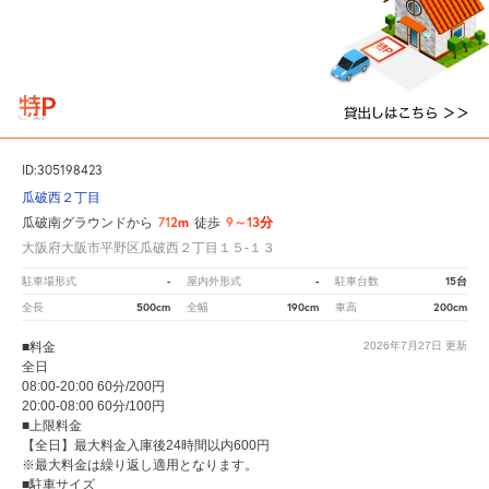
ID:305198423
瓜破西２丁目
712m
9～13分
瓜破南グラウンドから
徒歩
大阪府大阪市平野区瓜破西２丁目１５‐１３
-
-
15台
駐車場形式
屋内外形式
駐車台数
500cm
190cm
200cm
全長
全幅
車高
■料金
2026年7月27日
更新
全日
08:00-20:00 60分/200円
20:00-08:00 60分/100円
■上限料金
【全日】最大料金入庫後24時間以内600円
※最大料金は繰り返し適用となります。
■駐車サイズ