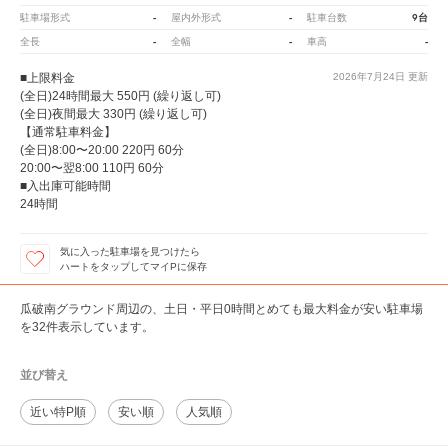
-
-
9台
駐車場形式
屋内外形式
駐車台数
-
-
-
全長
全幅
車高
■上限料金
2026年7月24日
更新
(全日)24時間最大 550円 (繰り返し可)
(全日)夜間最大 330円 (繰り返し可)
【通常駐車料金】
(全日)8:00〜20:00 220円 60分
20:00〜翌8:00 110円 60分
■入出庫可能時間
24時間
気に入った駐車場を見つけたら
ハートをタップしてマイPに保存
瓜破南グラウンド周辺の、土日・平日0時間とめても最大料金が安い駐車場
を32件表示しています。
並び替え
近い特P順
安い順
人気順