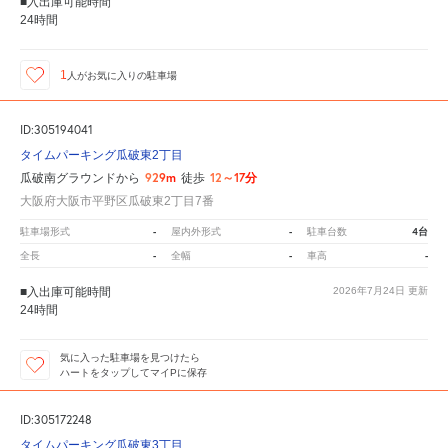
■入出庫可能時間
24時間
1
人が
お気に入りの駐車場
ID:305194041
タイムパーキング瓜破東2丁目
929m
12～17分
瓜破南グラウンドから
徒歩
大阪府大阪市平野区瓜破東2丁目7番
-
-
4台
駐車場形式
屋内外形式
駐車台数
-
-
-
全長
全幅
車高
■入出庫可能時間
2026年7月24日
更新
24時間
気に入った駐車場を見つけたら
ハートをタップしてマイPに保存
ID:305172248
タイムパーキング瓜破東3丁目