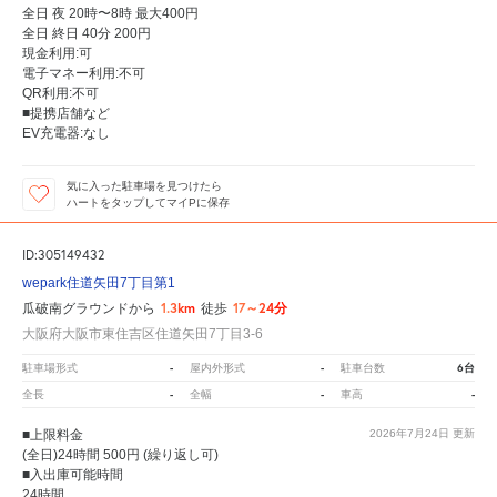
全日 夜 20時〜8時 最大400円
全日 終日 40分 200円
現金利用:可
電子マネー利用:不可
QR利用:不可
■提携店舗など
EV充電器:なし
気に入った駐車場を見つけたら
ハートをタップしてマイPに保存
ID:305149432
wepark住道矢田7丁目第1
1.3km
17～24分
瓜破南グラウンドから
徒歩
大阪府大阪市東住吉区住道矢田7丁目3-6
-
-
6台
駐車場形式
屋内外形式
駐車台数
-
-
-
全長
全幅
車高
■上限料金
2026年7月24日
更新
(全日)24時間 500円 (繰り返し可)
■入出庫可能時間
24時間