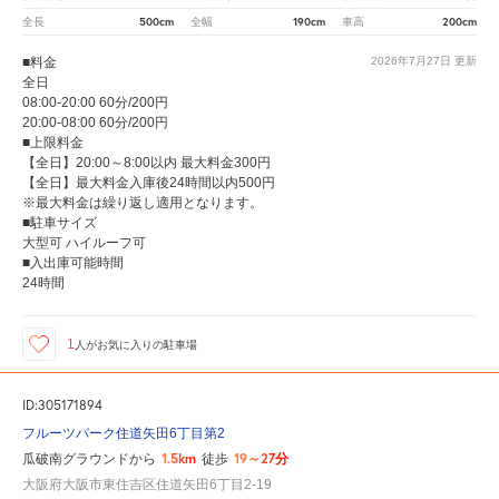
500cm
190cm
200cm
全長
全幅
車高
■料金
2026年7月27日
更新
全日
08:00-20:00 60分/200円
20:00-08:00 60分/200円
■上限料金
【全日】20:00～8:00以内 最大料金300円
【全日】最大料金入庫後24時間以内500円
※最大料金は繰り返し適用となります。
■駐車サイズ
大型可 ハイルーフ可
■入出庫可能時間
24時間
1
人が
お気に入りの駐車場
ID:305171894
フルーツパーク住道矢田6丁目第2
1.5km
19～27分
瓜破南グラウンドから
徒歩
大阪府大阪市東住吉区住道矢田6丁目2-19