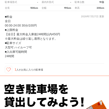
-
-
19台
駐車場形式
屋内外形式
駐車台数
500cm
190cm
200cm
全長
全幅
車高
■料金
2026年7月27日
更新
全日
00:00-24:00 30分/100円
■上限料金
【全日】最大料金入庫後24時間以内450円
※最大料金は繰り返し適用となります。
■駐車サイズ
大型可 ハイルーフ可
■入出庫可能時間
24時間
1
人が
お気に入りの駐車場