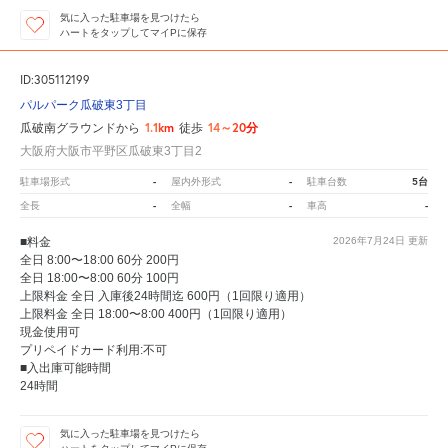
気に入った駐車場を見つけたら
ハートをタップしてマイPに保存
ID:305112199
パルパーク瓜破東3丁目
1.1km
14～20分
瓜破南グラウンドから
徒歩
大阪府大阪市平野区瓜破東3丁目2
-
-
5台
駐車場形式
屋内外形式
駐車台数
-
-
-
全長
全幅
車高
■料金
2026年7月24日
更新
全日 8:00〜18:00 60分 200円
全日 18:00〜8:00 60分 100円
上限料金 全日 入庫後24時間迄 600円（1回限り適用）
上限料金 全日 18:00〜8:00 400円（1回限り適用）
現金使用可
プリペイドカード利用:不可
■入出庫可能時間
24時間
気に入った駐車場を見つけたら