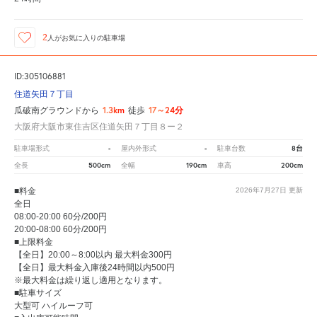
2
人が
お気に入りの駐車場
ID:305106881
住道矢田７丁目
1.3km
17～24分
瓜破南グラウンドから
徒歩
大阪府大阪市東住吉区住道矢田７丁目８ー２
-
-
8台
駐車場形式
屋内外形式
駐車台数
500cm
190cm
200cm
全長
全幅
車高
■料金
2026年7月27日
更新
全日
08:00-20:00 60分/200円
20:00-08:00 60分/200円
■上限料金
【全日】20:00～8:00以内 最大料金300円
【全日】最大料金入庫後24時間以内500円
※最大料金は繰り返し適用となります。
■駐車サイズ
大型可 ハイルーフ可