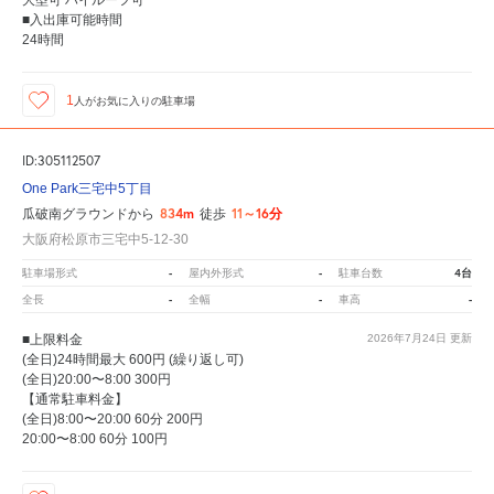
大型可 ハイルーフ可
■入出庫可能時間
24時間
1
人が
お気に入りの駐車場
ID:305112507
One Park三宅中5丁目
834m
11～16分
瓜破南グラウンドから
徒歩
大阪府松原市三宅中5-12-30
-
-
4台
駐車場形式
屋内外形式
駐車台数
-
-
-
全長
全幅
車高
■上限料金
2026年7月24日
更新
(全日)24時間最大 600円 (繰り返し可)
(全日)20:00〜8:00 300円
【通常駐車料金】
(全日)8:00〜20:00 60分 200円
20:00〜8:00 60分 100円