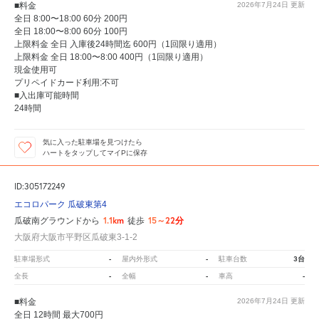
■料金
2026年7月24日
更新
全日 8:00〜18:00 60分 200円
全日 18:00〜8:00 60分 100円
上限料金 全日 入庫後24時間迄 600円（1回限り適用）
上限料金 全日 18:00〜8:00 400円（1回限り適用）
現金使用可
プリペイドカード利用:不可
■入出庫可能時間
24時間
気に入った駐車場を見つけたら
ハートをタップしてマイPに保存
ID:305172249
エコロパーク 瓜破東第4
1.1km
15～22分
瓜破南グラウンドから
徒歩
大阪府大阪市平野区瓜破東3-1-2
-
-
3台
駐車場形式
屋内外形式
駐車台数
-
-
-
全長
全幅
車高
■料金
2026年7月24日
更新
全日 12時間 最大700円