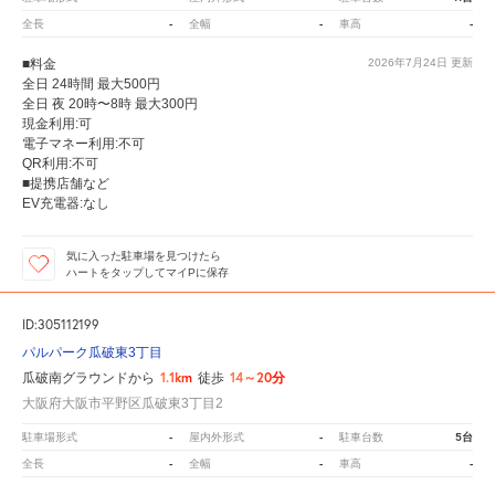
-
-
-
全長
全幅
車高
■料金
2026年7月24日
更新
全日 24時間 最大500円
全日 夜 20時〜8時 最大300円
現金利用:可
電子マネー利用:不可
QR利用:不可
■提携店舗など
EV充電器:なし
気に入った駐車場を見つけたら
ハートをタップしてマイPに保存
ID:305112199
パルパーク瓜破東3丁目
1.1km
14～20分
瓜破南グラウンドから
徒歩
大阪府大阪市平野区瓜破東3丁目2
-
-
5台
駐車場形式
屋内外形式
駐車台数
-
-
-
全長
全幅
車高