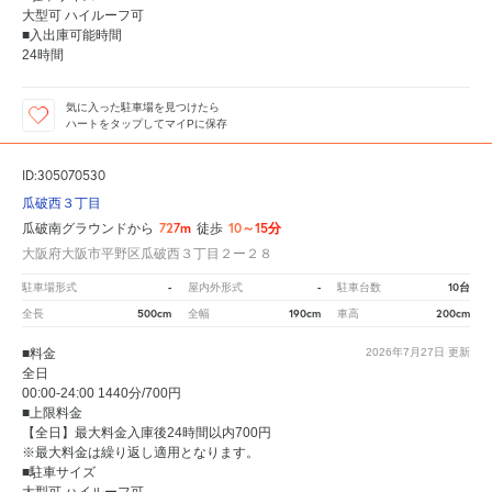
大型可 ハイルーフ可
■入出庫可能時間
24時間
気に入った駐車場を見つけたら
ハートをタップしてマイPに保存
ID:305070530
瓜破西３丁目
727m
10～15分
瓜破南グラウンドから
徒歩
大阪府大阪市平野区瓜破西３丁目２ー２８
-
-
10台
駐車場形式
屋内外形式
駐車台数
500cm
190cm
200cm
全長
全幅
車高
■料金
2026年7月27日
更新
全日
00:00-24:00 1440分/700円
■上限料金
【全日】最大料金入庫後24時間以内700円
※最大料金は繰り返し適用となります。
■駐車サイズ