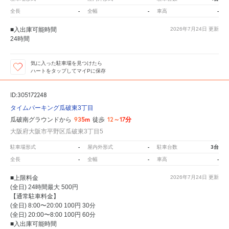
-
-
-
全長
全幅
車高
■入出庫可能時間
2026年7月24日
更新
24時間
気に入った駐車場を見つけたら
ハートをタップしてマイPに保存
ID:305172248
タイムパーキング瓜破東3丁目
935m
12～17分
瓜破南グラウンドから
徒歩
大阪府大阪市平野区瓜破東3丁目5
-
-
3台
駐車場形式
屋内外形式
駐車台数
-
-
-
全長
全幅
車高
■上限料金
2026年7月24日
更新
(全日) 24時間最大 500円
【通常駐車料金】
(全日) 8:00〜20:00 100円 30分
(全日) 20:00〜8:00 100円 60分
■入出庫可能時間