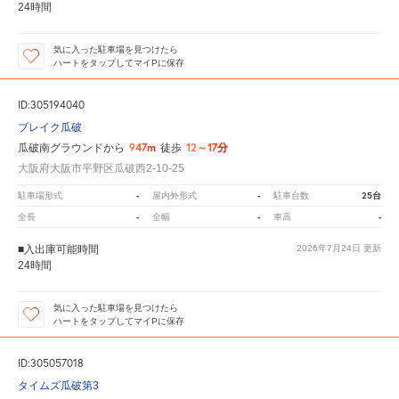
24時間
気に入った駐車場を見つけたら
ハートをタップしてマイPに保存
ID:305194040
ブレイク瓜破
947m
12～17分
瓜破南グラウンドから
徒歩
大阪府大阪市平野区瓜破西2-10-25
-
-
25台
駐車場形式
屋内外形式
駐車台数
-
-
-
全長
全幅
車高
■入出庫可能時間
2026年7月24日
更新
24時間
気に入った駐車場を見つけたら
ハートをタップしてマイPに保存
ID:305057018
タイムズ瓜破第3