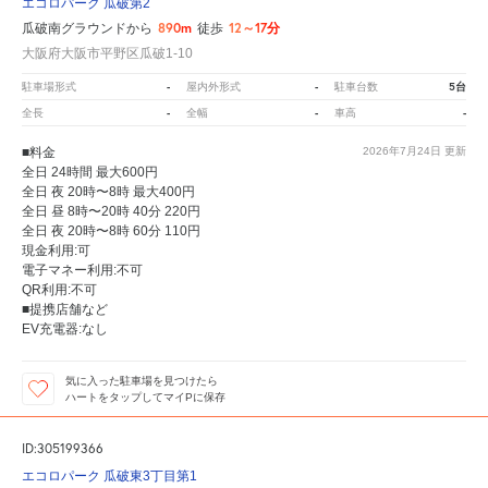
エコロパーク 瓜破第2
890m
12～17分
瓜破南グラウンドから
徒歩
大阪府大阪市平野区瓜破1-10
-
-
5台
駐車場形式
屋内外形式
駐車台数
-
-
-
全長
全幅
車高
■料金
2026年7月24日
更新
全日 24時間 最大600円
全日 夜 20時〜8時 最大400円
全日 昼 8時〜20時 40分 220円
全日 夜 20時〜8時 60分 110円
現金利用:可
電子マネー利用:不可
QR利用:不可
■提携店舗など
EV充電器:なし
気に入った駐車場を見つけたら
ハートをタップしてマイPに保存
ID:305199366
エコロパーク 瓜破東3丁目第1