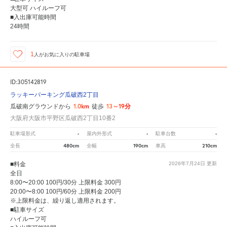
大型可 ハイルーフ可
■入出庫可能時間
24時間
1
人が
お気に入りの駐車場
ID:305142819
ラッキーパーキング瓜破西2丁目
1.0km
13～19分
瓜破南グラウンドから
徒歩
大阪府大阪市平野区瓜破西2丁目10番2
-
-
-
駐車場形式
屋内外形式
駐車台数
480cm
190cm
210cm
全長
全幅
車高
■料金
2026年7月24日
更新
全日
8:00〜20:00 100円/30分 上限料金 300円
20:00〜8:00 100円/60分 上限料金 200円
※上限料金は、繰り返し適用されます。
■駐車サイズ
ハイルーフ可