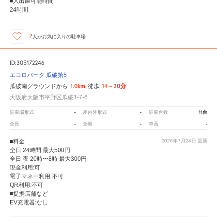
■入出庫可能時間
24時間
2
人が
お気に入りの駐車場
ID:305172246
エコロパーク 瓜破第5
1.0km
14～20分
瓜破南グラウンドから
徒歩
大阪府大阪市平野区瓜破1-7-6
-
-
11台
駐車場形式
屋内外形式
駐車台数
-
-
-
全長
全幅
車高
■料金
2026年7月24日
更新
全日 24時間 最大500円
全日 夜 20時〜8時 最大300円
現金利用:可
電子マネー利用:不可
QR利用:不可
■提携店舗など
EV充電器:なし