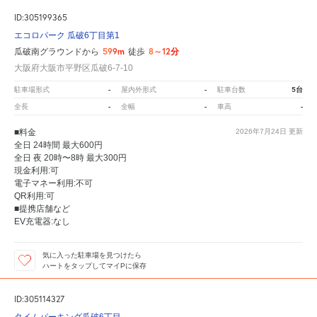
ID:305199365
エコロパーク 瓜破6丁目第1
599m
8～12分
瓜破南グラウンドから
徒歩
大阪府大阪市平野区瓜破6-7-10
-
-
5台
駐車場形式
屋内外形式
駐車台数
-
-
-
全長
全幅
車高
■料金
2026年7月24日
更新
全日 24時間 最大600円
全日 夜 20時〜8時 最大300円
現金利用:可
電子マネー利用:不可
QR利用:可
■提携店舗など
EV充電器:なし
気に入った駐車場を見つけたら
ハートをタップしてマイPに保存
ID:305114327