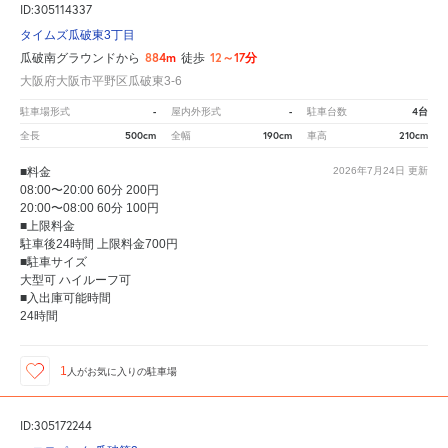
ID:305114337
タイムズ瓜破東3丁目
884m
12～17分
瓜破南グラウンドから
徒歩
大阪府大阪市平野区瓜破東3-6
-
-
4台
駐車場形式
屋内外形式
駐車台数
500cm
190cm
210cm
全長
全幅
車高
■料金
2026年7月24日
更新
08:00〜20:00 60分 200円
20:00〜08:00 60分 100円
■上限料金
駐車後24時間 上限料金700円
■駐車サイズ
大型可 ハイルーフ可
■入出庫可能時間
24時間
1
人が
お気に入りの駐車場
ID:305172244