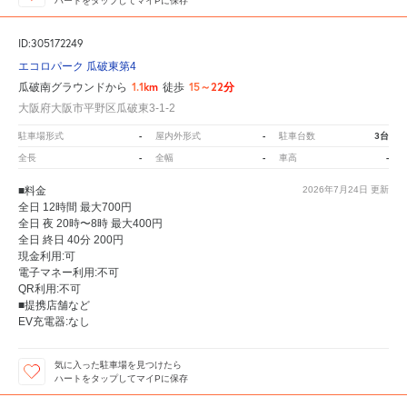
ハートをタップしてマイPに保存
ID:305172249
エコロパーク 瓜破東第4
1.1km
15～22分
瓜破南グラウンドから
徒歩
大阪府大阪市平野区瓜破東3-1-2
-
-
3台
駐車場形式
屋内外形式
駐車台数
-
-
-
全長
全幅
車高
■料金
2026年7月24日
更新
全日 12時間 最大700円
全日 夜 20時〜8時 最大400円
全日 終日 40分 200円
現金利用:可
電子マネー利用:不可
QR利用:不可
■提携店舗など
EV充電器:なし
気に入った駐車場を見つけたら
ハートをタップしてマイPに保存