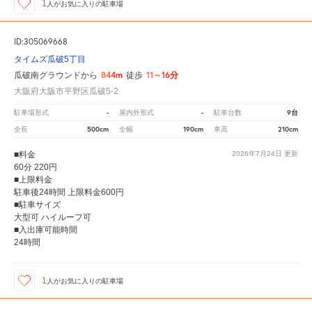
1
人が
お気に入りの駐車場
ID:305069668
タイムズ瓜破5丁目
844m
11～16分
瓜破南グラウンドから
徒歩
大阪府大阪市平野区瓜破5-2
-
-
9台
駐車場形式
屋内外形式
駐車台数
500cm
190cm
210cm
全長
全幅
車高
■料金
2026年7月24日
更新
60分 220円
■上限料金
駐車後24時間 上限料金600円
■駐車サイズ
大型可 ハイルーフ可
■入出庫可能時間
24時間
1
人が
お気に入りの駐車場