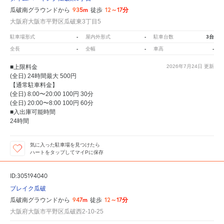
935m
12～17分
瓜破南グラウンドから
徒歩
大阪府大阪市平野区瓜破東3丁目5
-
-
3台
駐車場形式
屋内外形式
駐車台数
-
-
-
全長
全幅
車高
■上限料金
2026年7月24日
更新
(全日) 24時間最大 500円
【通常駐車料金】
(全日) 8:00〜20:00 100円 30分
(全日) 20:00〜8:00 100円 60分
■入出庫可能時間
24時間
気に入った駐車場を見つけたら
ハートをタップしてマイPに保存
ID:305194040
ブレイク瓜破
947m
12～17分
瓜破南グラウンドから
徒歩
大阪府大阪市平野区瓜破西2-10-25