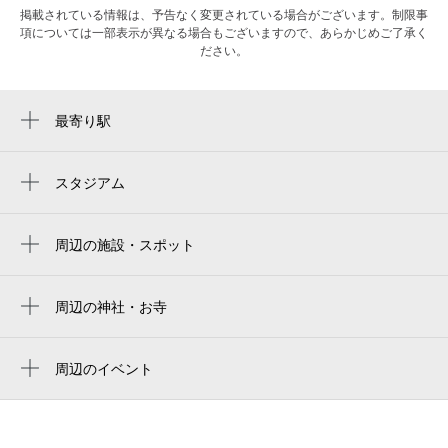
掲載されている情報は、予告なく変更されている場合がございます。制限事
項については一部表示が異なる場合もございますので、あらかじめご了承く
ださい。
最寄り駅
喜連瓜破駅
出戸駅
スタジアム
yanmar stadium nagai
周辺の施設・スポット
平野瓜破郵便局
喜連東老人憩の家
周辺の神社・お寺
瓜破天神社
平野警察署瓜破交番
周辺のイベント
大阪市立瓜破小学校
周辺にイベントが見つかりませんでした。
瓜破北西
平野区子ども・子育てプラザ