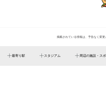
掲載されている情報は、予告なく変更
喜連瓜破駅
yanmar stadium nagai
瓜破第一
妙圓寺
男女共同参画セミナー『“男らしさ”にとらわれない生き
最寄り駅
スタジアム
周辺の施設・スポ
方』
仏光殿南館
仏光殿
瓜破老人憩の家
大阪市立瓜破霊園
平野区子ども・子育てプラザ