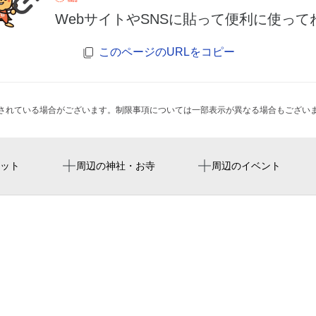
WebサイトやSNSに貼って便利に使って
このページのURLをコピー
されている場合がございます。制限事項については一部表示が異なる場合もござい
出戸駅
喜連東老人憩の家
ット
周辺の神社・お寺
周辺のイベント
平野瓜破郵便局
平野瓜破東郵便局
大阪市設瓜破霊園
瓜破保育所
平野警察署瓜破交番