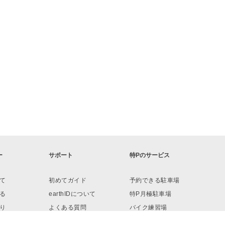
ー
サポート
特Pのサービス
て
初めてガイド
予約できる駐車場
る
earthIDについて
特P月極駐車場
り
よくある質問
バイク練習場
ロード
お問い合わせ