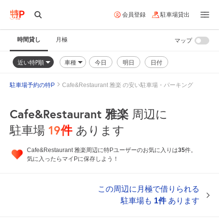
会員登録
駐車場貸出
時間貸し
月極
マップ
近い特P順
車種
今日
明日
日付
駐車場予約の特P
Cafe&Restaurant 雅楽 の安い駐車場・パーキング
Cafe&Restaurant 雅楽
周辺に
19
件
駐車場
あります
35
Cafe&Restaurant 雅楽周辺に特Pユーザーのお気に入りは
件。
気に入ったらマイPに保存しよう！
この周辺に月極で借りられる
駐車場も
1件
あります