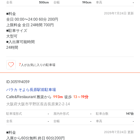
500cm
190cm
-
全長
全幅
車高
■料金
2026年7月24日
更新
全日 00:00〜24:00 60分 200円
上限料金 全日 24時間 700円
■駐車サイズ
大型可
■入出庫可能時間
24時間
7
人が
お気に入りの駐車場
ID:305194059
パラカ そよら長原駅前駐車場
993m
13～19分
Cafe&Restaurant 雅楽から
徒歩
大阪府大阪市平野区長吉長原東2-2-14
-
-
147台
駐車場形式
屋内外形式
駐車台数
-
-
-
全長
全幅
車高
■料金
2026年7月24日
更新
入庫から60分無料 終日 60分200円