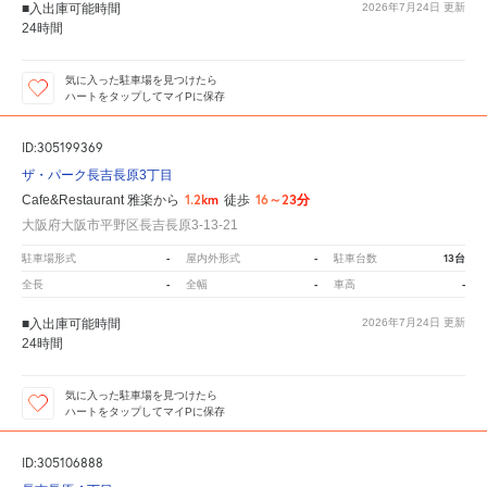
■入出庫可能時間
2026年7月24日
更新
24時間
気に入った駐車場を見つけたら
ハートをタップしてマイPに保存
ID:305199369
ザ・パーク長吉長原3丁目
1.2km
16～23分
Cafe&Restaurant 雅楽から
徒歩
大阪府大阪市平野区長吉長原3-13-21
-
-
13台
駐車場形式
屋内外形式
駐車台数
-
-
-
全長
全幅
車高
■入出庫可能時間
2026年7月24日
更新
24時間
気に入った駐車場を見つけたら
ハートをタップしてマイPに保存
ID:305106888