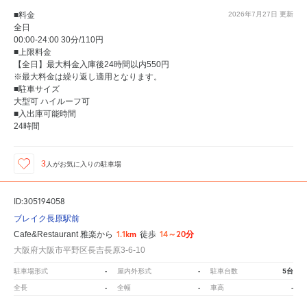
■料金
2026年7月27日
更新
全日
00:00-24:00 30分/110円
■上限料金
【全日】最大料金入庫後24時間以内550円
※最大料金は繰り返し適用となります。
■駐車サイズ
大型可 ハイルーフ可
■入出庫可能時間
24時間
3
人が
お気に入りの駐車場
ID:305194058
ブレイク長原駅前
1.1km
14～20分
Cafe&Restaurant 雅楽から
徒歩
大阪府大阪市平野区長吉長原3-6-10
-
-
5台
駐車場形式
屋内外形式
駐車台数
-
-
-
全長
全幅
車高