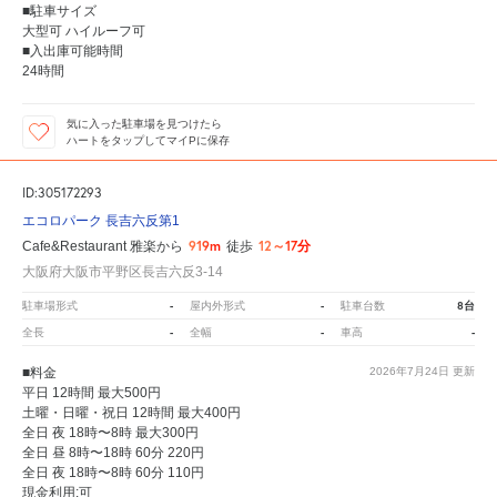
■駐車サイズ
大型可 ハイルーフ可
■入出庫可能時間
24時間
気に入った駐車場を見つけたら
ハートをタップしてマイPに保存
ID:305172293
エコロパーク 長吉六反第1
919m
12～17分
Cafe&Restaurant 雅楽から
徒歩
大阪府大阪市平野区長吉六反3-14
-
-
8台
駐車場形式
屋内外形式
駐車台数
-
-
-
全長
全幅
車高
■料金
2026年7月24日
更新
平日 12時間 最大500円
土曜・日曜・祝日 12時間 最大400円
全日 夜 18時〜8時 最大300円
全日 昼 8時〜18時 60分 220円
全日 夜 18時〜8時 60分 110円
現金利用:可