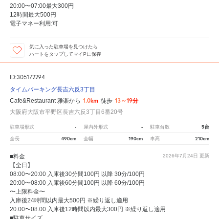
20:00〜07:00最大300円
12時間最大500円
電子マネー利用:可
気に入った駐車場を見つけたら
ハートをタップしてマイPに保存
ID:305172294
タイムパーキング長吉六反3丁目
1.0km
13～19分
Cafe&Restaurant 雅楽から
徒歩
大阪府大阪市平野区長吉六反3丁目6番20号
-
-
5台
駐車場形式
屋内外形式
駐車台数
490cm
190cm
210cm
全長
全幅
車高
■料金
2026年7月24日
更新
【全日】
08:00〜20:00 入庫後30分間100円 以降 30分/100円
20:00〜08:00 入庫後60分間100円 以降 60分/100円
〜上限料金〜
入庫後24時間以内最大500円 ※繰り返し適用
20:00〜08:00 入庫後12時間以内最大300円 ※繰り返し適用
■駐車サイズ