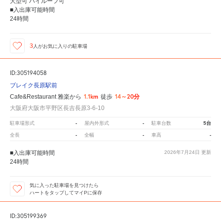
大型可 ハイルーフ可
■入出庫可能時間
24時間
3
人が
お気に入りの駐車場
ID:305194058
ブレイク長原駅前
1.1km
14～20分
Cafe&Restaurant 雅楽から
徒歩
大阪府大阪市平野区長吉長原3-6-10
-
-
5台
駐車場形式
屋内外形式
駐車台数
-
-
-
全長
全幅
車高
■入出庫可能時間
2026年7月24日
更新
24時間
気に入った駐車場を見つけたら
ハートをタップしてマイPに保存
ID:305199369