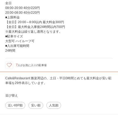
全日
08:00-20:00 40分/220円
20:00-08:00 40分/220円
■上限料金
【全日】20:00～8:00以内 最大料金300円
【全日】最大料金入庫後24時間以内700円
※最大料金は繰り返し適用となります。
■駐車サイズ
大型可 ハイルーフ可
■入出庫可能時間
24時間
7
人が
お気に入りの駐車場
Cafe&Restaurant 雅楽周辺の、土日・平日0時間とめても最大料金が安い駐
車場を29件表示しています。
並び替え
近い特P順
安い順
人気順