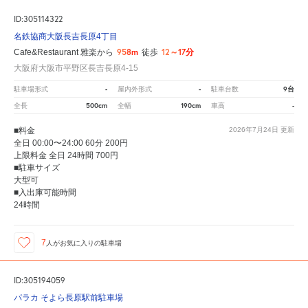
ID:305114322
名鉄協商大阪長吉長原4丁目
958m
12～17分
Cafe&Restaurant 雅楽から
徒歩
大阪府大阪市平野区長吉長原4-15
-
-
9台
駐車場形式
屋内外形式
駐車台数
500cm
190cm
-
全長
全幅
車高
■料金
2026年7月24日
更新
全日 00:00〜24:00 60分 200円
上限料金 全日 24時間 700円
■駐車サイズ
大型可
■入出庫可能時間
24時間
7
人が
お気に入りの駐車場
ID:305194059
パラカ そよら長原駅前駐車場