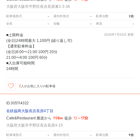
大阪府大阪市平野区長吉長原東2-3-36
-
-
2台
駐車場形式
屋内外形式
駐車台数
-
-
-
全長
全幅
車高
■上限料金
2026年7月24日
更新
(全日)24時間最大 1,100円 (繰り返し可)
【通常駐車料金】
(全日)8:00〜21:00 100円 20分
21:00〜8:00 100円 60分
■入出庫可能時間
24時間
2
人が
お気に入りの駐車場
ID:305114322
名鉄協商大阪長吉長原4丁目
958m
12～17分
Cafe&Restaurant 雅楽から
徒歩
大阪府大阪市平野区長吉長原4-15
-
-
9台
駐車場形式
屋内外形式
駐車台数