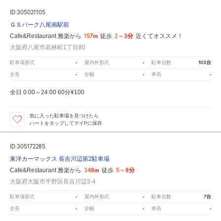
ID:305021105
ＧＳパーク八尾南駅前
157m
2～3分
Cafe&Restaurant 雅楽から
徒歩
近くてオススメ！
大阪府八尾市若林町1丁目80
-
-
103台
駐車場形式
屋内外形式
駐車台数
-
-
-
全長
全幅
車高
全日 0:00～24:00 60分¥100
気に入った駐車場を見つけたら
ハートをタップしてマイPに保存
ID:305172285
東洋カーマックス 長吉川辺第2駐車場
348m
5～8分
Cafe&Restaurant 雅楽から
徒歩
大阪府大阪市平野区長吉川辺3-4
-
-
7台
駐車場形式
屋内外形式
駐車台数
-
-
-
全長
全幅
車高