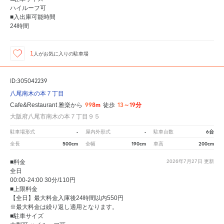
ハイルーフ可
■入出庫可能時間
24時間
1
人が
お気に入りの駐車場
ID:305042239
八尾南木の本７丁目
998m
13～19分
Cafe&Restaurant 雅楽から
徒歩
大阪府八尾市南木の本７丁目９５
-
-
6台
駐車場形式
屋内外形式
駐車台数
500cm
190cm
200cm
全長
全幅
車高
■料金
2026年7月27日
更新
全日
00:00-24:00 30分/110円
■上限料金
【全日】最大料金入庫後24時間以内550円
※最大料金は繰り返し適用となります。
■駐車サイズ