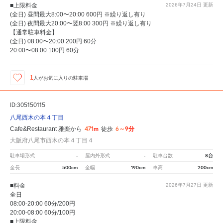
■上限料金
2026年7月24日
更新
(全日) 昼間最大8:00〜20:00 600円 ※繰り返し有り
(全日) 夜間最大20:00〜翌8:00 300円 ※繰り返し有り
【通常駐車料金】
(全日) 08:00〜20:00 200円 60分
20:00〜08:00 100円 60分
1
人が
お気に入りの駐車場
ID:305150115
八尾西木の本４丁目
471m
6～9分
Cafe&Restaurant 雅楽から
徒歩
大阪府八尾市西木の本４丁目４
-
-
8台
駐車場形式
屋内外形式
駐車台数
500cm
190cm
200cm
全長
全幅
車高
■料金
2026年7月27日
更新
全日
08:00-20:00 60分/200円
20:00-08:00 60分/100円
■上限料金