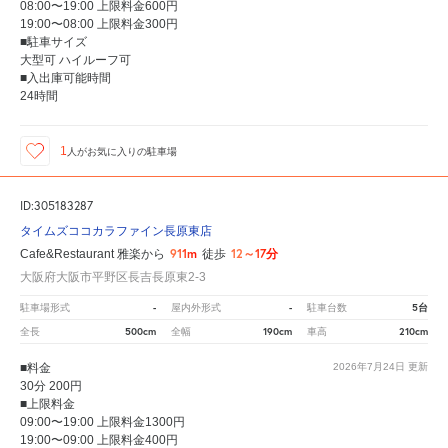
08:00〜19:00 上限料金600円
19:00〜08:00 上限料金300円
■駐車サイズ
大型可 ハイルーフ可
■入出庫可能時間
24時間
1
人が
お気に入りの駐車場
ID:305183287
タイムズココカラファイン長原東店
911m
12～17分
Cafe&Restaurant 雅楽から
徒歩
大阪府大阪市平野区長吉長原東2-3
-
-
5台
駐車場形式
屋内外形式
駐車台数
500cm
190cm
210cm
全長
全幅
車高
■料金
2026年7月24日
更新
30分 200円
■上限料金
09:00〜19:00 上限料金1300円
19:00〜09:00 上限料金400円