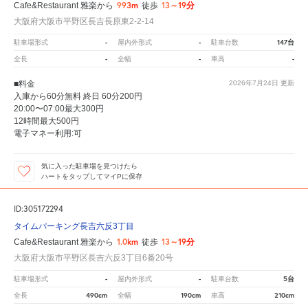
993m
13～19分
Cafe&Restaurant 雅楽から
徒歩
大阪府大阪市平野区長吉長原東2-2-14
-
-
147台
駐車場形式
屋内外形式
駐車台数
-
-
-
全長
全幅
車高
■料金
2026年7月24日
更新
入庫から60分無料 終日 60分200円
20:00〜07:00最大300円
12時間最大500円
電子マネー利用:可
気に入った駐車場を見つけたら
ハートをタップしてマイPに保存
ID:305172294
タイムパーキング長吉六反3丁目
1.0km
13～19分
Cafe&Restaurant 雅楽から
徒歩
大阪府大阪市平野区長吉六反3丁目6番20号
-
-
5台
駐車場形式
屋内外形式
駐車台数
490cm
190cm
210cm
全長
全幅
車高