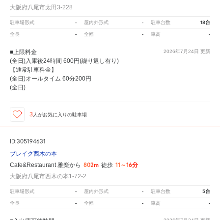
大阪府八尾市太田3-228
-
-
18台
駐車場形式
屋内外形式
駐車台数
-
-
-
全長
全幅
車高
■上限料金
2026年7月24日
更新
(全日)入庫後24時間 600円(繰り返し有り)
【通常駐車料金】
(全日)オールタイム 60分200円
(全日)
3
人が
お気に入りの駐車場
ID:305194631
ブレイク西木の本
802m
11～16分
Cafe&Restaurant 雅楽から
徒歩
大阪府八尾市西木の本1-72-2
-
-
5台
駐車場形式
屋内外形式
駐車台数
-
-
-
全長
全幅
車高