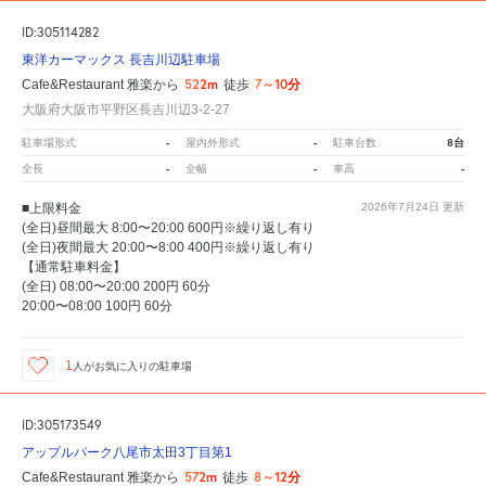
ID:305114282
東洋カーマックス 長吉川辺駐車場
522m
7～10分
Cafe&Restaurant 雅楽から
徒歩
大阪府大阪市平野区長吉川辺3-2-27
-
-
8台
駐車場形式
屋内外形式
駐車台数
-
-
-
全長
全幅
車高
■上限料金
2026年7月24日
更新
(全日)昼間最大 8:00〜20:00 600円※繰り返し有り
(全日)夜間最大 20:00〜8:00 400円※繰り返し有り
【通常駐車料金】
(全日) 08:00〜20:00 200円 60分
20:00〜08:00 100円 60分
1
人が
お気に入りの駐車場
ID:305173549
アップルパーク八尾市太田3丁目第1
572m
8～12分
Cafe&Restaurant 雅楽から
徒歩