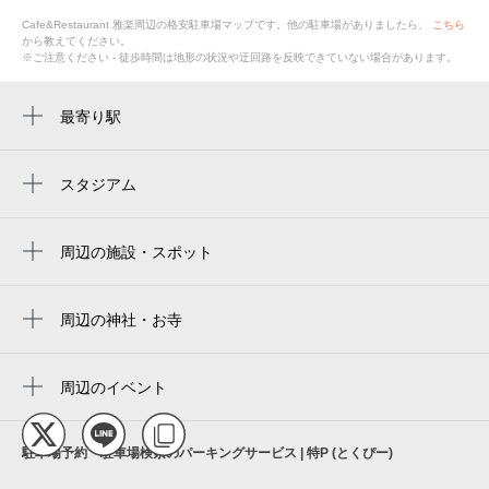
Cafe&Restaurant 雅楽
周辺の格安
駐車場
マップです。他の駐車場がありましたら、
こちら
から教えてください。
※ご注意ください - 徒歩時間は地形の状況や迂回路を反映できていない場合があります。
最寄り駅
八尾南駅
長原駅
スタジアム
周辺にスタジアムが見つかりませんでした。
周辺の施設・スポット
テニスクラブコ・ス・パ八尾南
若林町一丁目第2公園
周辺の神社・お寺
周辺に神社・お寺が見つかりませんでした。
若林第1公園
周辺のイベント
ビオス・クリエイティブ・スポーツクラブ
周辺にイベントが見つかりませんでした。
セレモニークリエイティブ・セレサ
駐車場予約・駐車場検索のパーキングサービス | 特P (とくぴー)
ダイソー 八尾南店