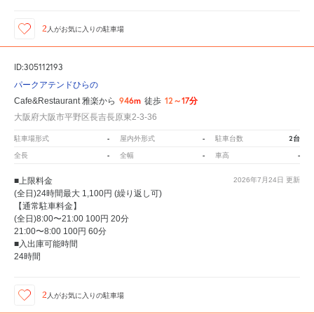
2
人が
お気に入りの駐車場
ID:305112193
パークアテンドひらの
946m
12～17分
Cafe&Restaurant 雅楽から
徒歩
大阪府大阪市平野区長吉長原東2-3-36
-
-
2台
駐車場形式
屋内外形式
駐車台数
-
-
-
全長
全幅
車高
■上限料金
2026年7月24日
更新
(全日)24時間最大 1,100円 (繰り返し可)
【通常駐車料金】
(全日)8:00〜21:00 100円 20分
21:00〜8:00 100円 60分
■入出庫可能時間
24時間
2
人が
お気に入りの駐車場