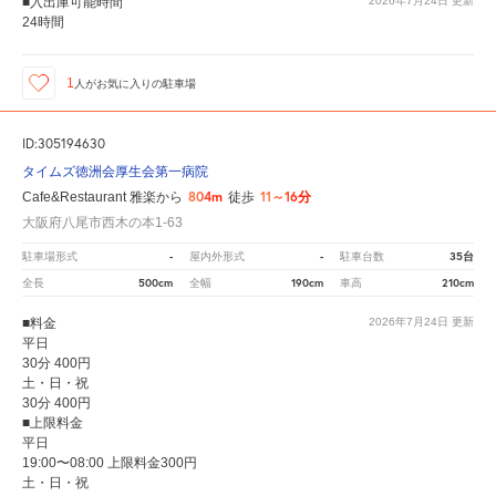
■入出庫可能時間
2026年7月24日
更新
24時間
1
人が
お気に入りの駐車場
ID:305194630
タイムズ徳洲会厚生会第一病院
804m
11～16分
Cafe&Restaurant 雅楽から
徒歩
大阪府八尾市西木の本1-63
-
-
35台
駐車場形式
屋内外形式
駐車台数
500cm
190cm
210cm
全長
全幅
車高
■料金
2026年7月24日
更新
平日
30分 400円
土・日・祝
30分 400円
■上限料金
平日
19:00〜08:00 上限料金300円
土・日・祝