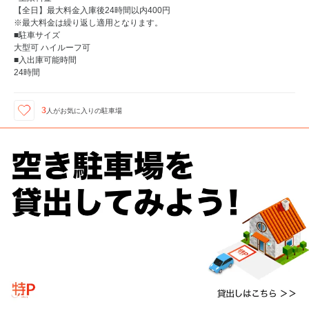
【全日】最大料金入庫後24時間以内400円
※最大料金は繰り返し適用となります。
■駐車サイズ
大型可 ハイルーフ可
■入出庫可能時間
24時間
3
人が
お気に入りの駐車場