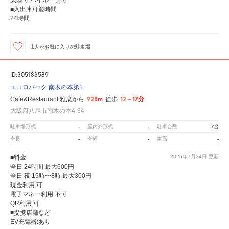
大型可 ハイルーフ可
■入出庫可能時間
24時間
1
人が
お気に入りの駐車場
ID:305183589
エコロパーク 南木の本第1
928m
12～17分
Cafe&Restaurant 雅楽から
徒歩
大阪府八尾市南木の本4-94
-
-
7台
駐車場形式
屋内外形式
駐車台数
-
-
-
全長
全幅
車高
■料金
2026年7月24日
更新
全日 24時間 最大600円
全日 夜 19時〜8時 最大300円
現金利用:可
電子マネー利用:不可
QR利用:可
■提携店舗など
EV充電器:あり