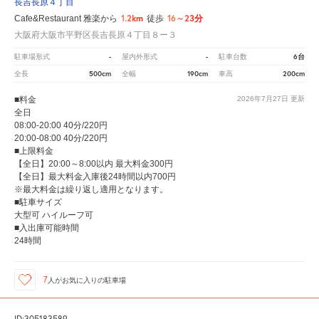
長吉長原４丁目
1.2km
16～23分
Cafe&Restaurant 雅楽から
徒歩
大阪府大阪市平野区長吉長原４丁目８ー３
-
-
6台
駐車場形式
屋内外形式
駐車台数
500cm
190cm
200cm
全長
全幅
車高
■料金
2026年7月27日
更新
全日
08:00-20:00 40分/220円
20:00-08:00 40分/220円
■上限料金
【全日】20:00～8:00以内 最大料金300円
【全日】最大料金入庫後24時間以内700円
※最大料金は繰り返し適用となります。
■駐車サイズ
大型可 ハイルーフ可
■入出庫可能時間
24時間
7
人が
お気に入りの駐車場
ID:305183589