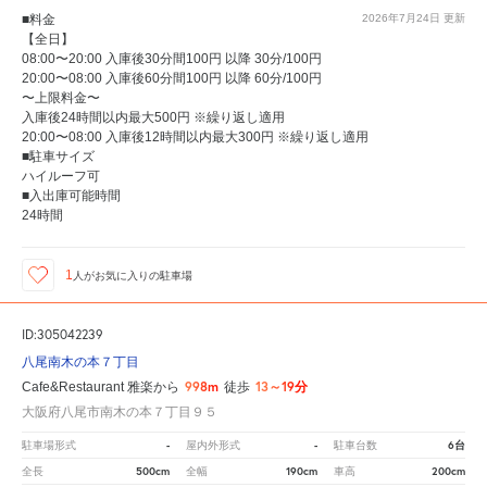
■料金
2026年7月24日
更新
【全日】
08:00〜20:00 入庫後30分間100円 以降 30分/100円
20:00〜08:00 入庫後60分間100円 以降 60分/100円
〜上限料金〜
入庫後24時間以内最大500円 ※繰り返し適用
20:00〜08:00 入庫後12時間以内最大300円 ※繰り返し適用
■駐車サイズ
ハイルーフ可
■入出庫可能時間
24時間
1
人が
お気に入りの駐車場
ID:305042239
八尾南木の本７丁目
998m
13～19分
Cafe&Restaurant 雅楽から
徒歩
大阪府八尾市南木の本７丁目９５
-
-
6台
駐車場形式
屋内外形式
駐車台数
500cm
190cm
200cm
全長
全幅
車高