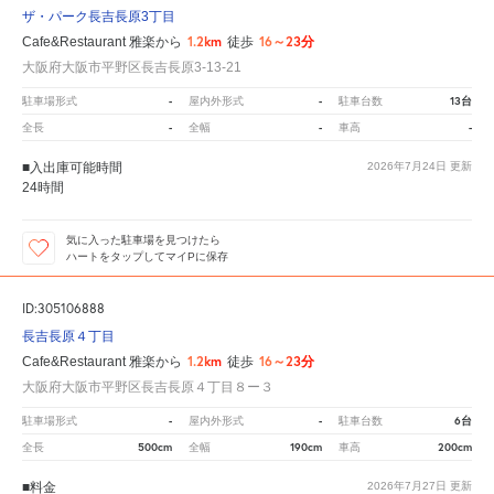
ザ・パーク長吉長原3丁目
1.2km
16～23分
Cafe&Restaurant 雅楽から
徒歩
大阪府大阪市平野区長吉長原3-13-21
-
-
13台
駐車場形式
屋内外形式
駐車台数
-
-
-
全長
全幅
車高
■入出庫可能時間
2026年7月24日
更新
24時間
気に入った駐車場を見つけたら
ハートをタップしてマイPに保存
ID:305106888
長吉長原４丁目
1.2km
16～23分
Cafe&Restaurant 雅楽から
徒歩
大阪府大阪市平野区長吉長原４丁目８ー３
-
-
6台
駐車場形式
屋内外形式
駐車台数
500cm
190cm
200cm
全長
全幅
車高
■料金
2026年7月27日
更新