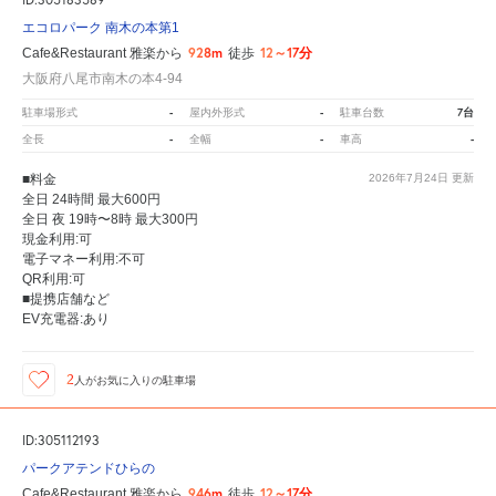
エコロパーク 南木の本第1
928m
12～17分
Cafe&Restaurant 雅楽から
徒歩
大阪府八尾市南木の本4-94
-
-
7台
駐車場形式
屋内外形式
駐車台数
-
-
-
全長
全幅
車高
■料金
2026年7月24日
更新
全日 24時間 最大600円
全日 夜 19時〜8時 最大300円
現金利用:可
電子マネー利用:不可
QR利用:可
■提携店舗など
EV充電器:あり
2
人が
お気に入りの駐車場
ID:305112193
パークアテンドひらの
946m
12～17分
Cafe&Restaurant 雅楽から
徒歩