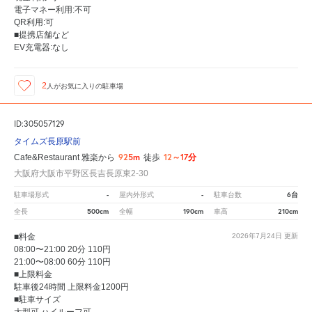
電子マネー利用:不可
QR利用:可
■提携店舗など
EV充電器:なし
2
人が
お気に入りの駐車場
ID:305057129
タイムズ長原駅前
925m
12～17分
Cafe&Restaurant 雅楽から
徒歩
大阪府大阪市平野区長吉長原東2-30
-
-
6台
駐車場形式
屋内外形式
駐車台数
500cm
190cm
210cm
全長
全幅
車高
■料金
2026年7月24日
更新
08:00〜21:00 20分 110円
21:00〜08:00 60分 110円
■上限料金
駐車後24時間 上限料金1200円
■駐車サイズ