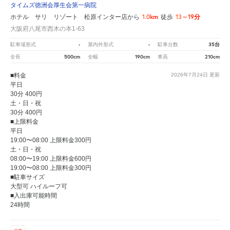
タイムズ徳洲会厚生会第一病院
1.0km
13～19分
ホテル サリ リゾート 松原インター店から
徒歩
大阪府八尾市西木の本1-63
-
-
35台
駐車場形式
屋内外形式
駐車台数
500cm
190cm
210cm
全長
全幅
車高
■料金
2026年7月24日
更新
平日
30分 400円
土・日・祝
30分 400円
■上限料金
平日
19:00〜08:00 上限料金300円
土・日・祝
08:00〜19:00 上限料金600円
19:00〜08:00 上限料金300円
■駐車サイズ
大型可 ハイルーフ可
■入出庫可能時間
24時間