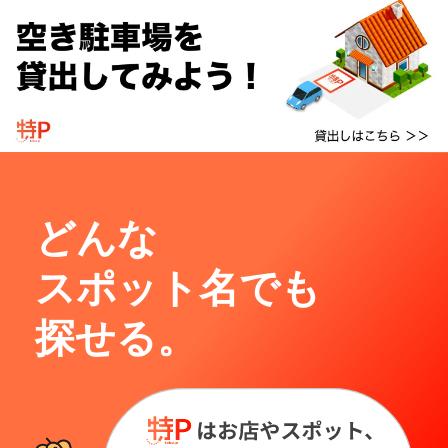
どんな
スポット名でも
探せる。