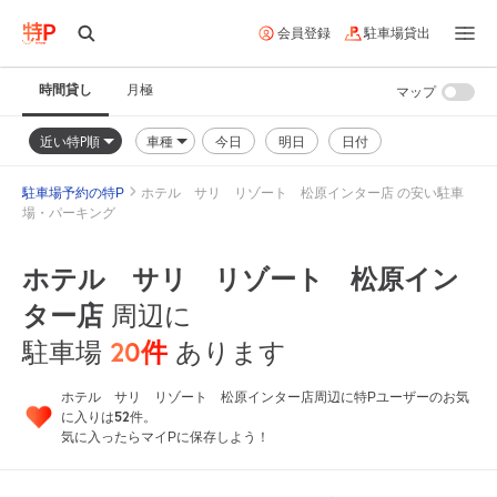
会員登録
駐車場貸出
時間貸し
月極
マップ
近い特P順
車種
今日
明日
日付
駐車場予約の特P
ホテル サリ リゾート 松原インター店 の安い駐車
場・パーキング
ホテル サリ リゾート 松原イン
ター店
周辺に
20
件
駐車場
あります
ホテル サリ リゾート 松原インター店周辺に特Pユーザーのお気
52
に入りは
件。
気に入ったらマイPに保存しよう！