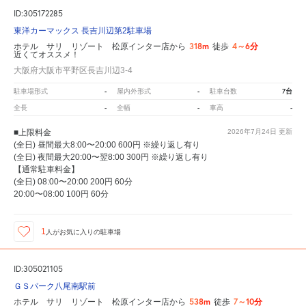
ID:305172285
東洋カーマックス 長吉川辺第2駐車場
318m
4～6分
ホテル サリ リゾート 松原インター店から
徒歩
近くてオススメ！
大阪府大阪市平野区長吉川辺3-4
-
-
7台
駐車場形式
屋内外形式
駐車台数
-
-
-
全長
全幅
車高
■上限料金
2026年7月24日
更新
(全日) 昼間最大8:00〜20:00 600円 ※繰り返し有り
(全日) 夜間最大20:00〜翌8:00 300円 ※繰り返し有り
【通常駐車料金】
(全日) 08:00〜20:00 200円 60分
20:00〜08:00 100円 60分
1
人が
お気に入りの駐車場
ID:305021105
ＧＳパーク八尾南駅前
538m
7～10分
ホテル サリ リゾート 松原インター店から
徒歩