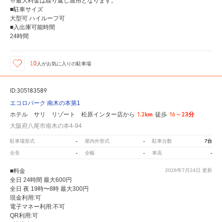
※最大料金は繰り返し適用となります。
■駐車サイズ
大型可 ハイルーフ可
■入出庫可能時間
24時間
10
人が
お気に入りの駐車場
ID:305183589
エコロパーク 南木の本第1
1.2km
16～23分
ホテル サリ リゾート 松原インター店から
徒歩
大阪府八尾市南木の本4-94
-
-
7台
駐車場形式
屋内外形式
駐車台数
-
-
-
全長
全幅
車高
■料金
2026年7月24日
更新
全日 24時間 最大600円
全日 夜 19時〜8時 最大300円
現金利用:可
電子マネー利用:不可
QR利用:可