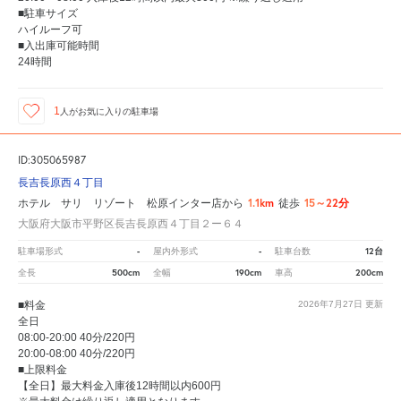
■駐車サイズ
ハイルーフ可
■入出庫可能時間
24時間
1
人が
お気に入りの駐車場
ID:305065987
長吉長原西４丁目
1.1km
15～22分
ホテル サリ リゾート 松原インター店から
徒歩
大阪府大阪市平野区長吉長原西４丁目２ー６４
-
-
12台
駐車場形式
屋内外形式
駐車台数
500cm
190cm
200cm
全長
全幅
車高
■料金
2026年7月27日
更新
全日
08:00-20:00 40分/220円
20:00-08:00 40分/220円
■上限料金
【全日】最大料金入庫後12時間以内600円