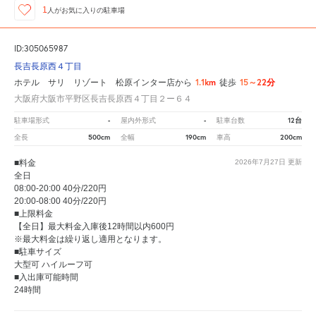
1
人が
お気に入りの駐車場
ID:305065987
長吉長原西４丁目
1.1km
15～22分
ホテル サリ リゾート 松原インター店から
徒歩
大阪府大阪市平野区長吉長原西４丁目２ー６４
-
-
12台
駐車場形式
屋内外形式
駐車台数
500cm
190cm
200cm
全長
全幅
車高
■料金
2026年7月27日
更新
全日
08:00-20:00 40分/220円
20:00-08:00 40分/220円
■上限料金
【全日】最大料金入庫後12時間以内600円
※最大料金は繰り返し適用となります。
■駐車サイズ
大型可 ハイルーフ可
■入出庫可能時間
24時間