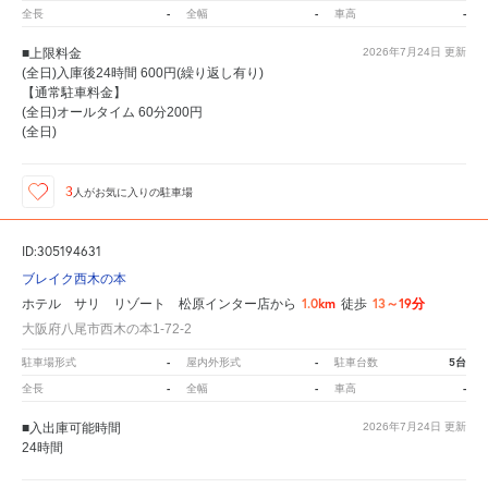
-
-
-
全長
全幅
車高
■上限料金
2026年7月24日
更新
(全日)入庫後24時間 600円(繰り返し有り)
【通常駐車料金】
(全日)オールタイム 60分200円
(全日)
3
人が
お気に入りの駐車場
ID:305194631
ブレイク西木の本
1.0km
13～19分
ホテル サリ リゾート 松原インター店から
徒歩
大阪府八尾市西木の本1-72-2
-
-
5台
駐車場形式
屋内外形式
駐車台数
-
-
-
全長
全幅
車高
■入出庫可能時間
2026年7月24日
更新
24時間