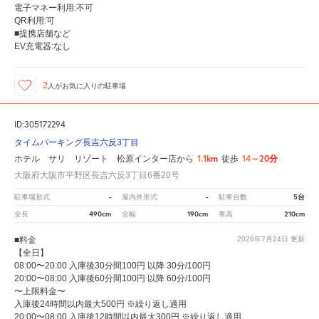
電子マネー利用:不可
QR利用:可
■提携店舗など
EV充電器:なし
2
人が
お気に入りの駐車場
ID:305172294
タイムパーキング長吉六反3丁目
1.1km
14～20分
ホテル サリ リゾート 松原インター店から
徒歩
大阪府大阪市平野区長吉六反3丁目6番20号
-
-
5台
駐車場形式
屋内外形式
駐車台数
490cm
190cm
210cm
全長
全幅
車高
■料金
2026年7月24日
更新
【全日】
08:00〜20:00 入庫後30分間100円 以降 30分/100円
20:00〜08:00 入庫後60分間100円 以降 60分/100円
〜上限料金〜
入庫後24時間以内最大500円 ※繰り返し適用
20:00〜08:00 入庫後12時間以内最大300円 ※繰り返し適用