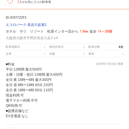
1
人が
お気に入りの駐車場
ID:305172293
エコロパーク 長吉六反第1
1.1km
14～20分
ホテル サリ リゾート 松原インター店から
徒歩
大阪府大阪市平野区長吉六反3-14
-
-
8台
駐車場形式
屋内外形式
駐車台数
-
-
-
全長
全幅
車高
■料金
2026年7月24日
更新
平日 12時間 最大500円
土曜・日曜・祝日 12時間 最大400円
全日 夜 18時〜8時 最大300円
全日 昼 8時〜18時 60分 220円
全日 夜 18時〜8時 60分 110円
現金利用:可
電子マネー利用:不可
QR利用:可
■提携店舗など
EV充電器:なし