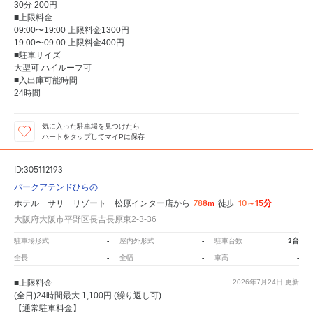
30分 200円
■上限料金
09:00〜19:00 上限料金1300円
19:00〜09:00 上限料金400円
■駐車サイズ
大型可 ハイルーフ可
■入出庫可能時間
24時間
気に入った駐車場を見つけたら
ハートをタップしてマイPに保存
ID:305112193
パークアテンドひらの
788m
10～15分
ホテル サリ リゾート 松原インター店から
徒歩
大阪府大阪市平野区長吉長原東2-3-36
-
-
2台
駐車場形式
屋内外形式
駐車台数
-
-
-
全長
全幅
車高
■上限料金
2026年7月24日
更新
(全日)24時間最大 1,100円 (繰り返し可)
【通常駐車料金】