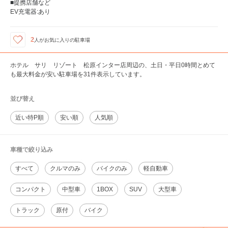
■提携店舗など
EV充電器:あり
2
人が
お気に入りの駐車場
ホテル サリ リゾート 松原インター店周辺の、土日・平日0時間とめて
も最大料金が安い駐車場を31件表示しています。
並び替え
近い特P順
安い順
人気順
車種で絞り込み
すべて
クルマのみ
バイクのみ
軽自動車
コンパクト
中型車
1BOX
SUV
大型車
トラック
原付
バイク