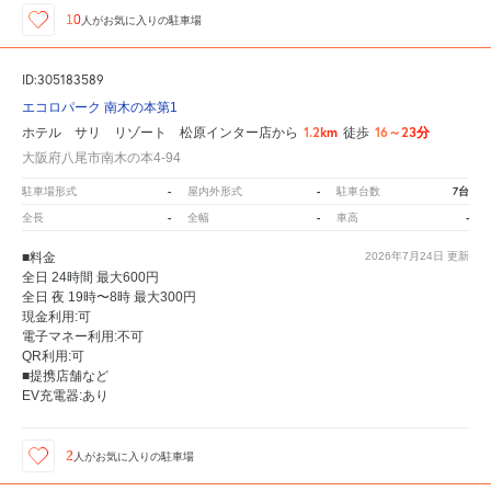
10
人が
お気に入りの駐車場
ID:305183589
エコロパーク 南木の本第1
1.2km
16～23分
ホテル サリ リゾート 松原インター店から
徒歩
大阪府八尾市南木の本4-94
-
-
7台
駐車場形式
屋内外形式
駐車台数
-
-
-
全長
全幅
車高
■料金
2026年7月24日
更新
全日 24時間 最大600円
全日 夜 19時〜8時 最大300円
現金利用:可
電子マネー利用:不可
QR利用:可
■提携店舗など
EV充電器:あり
2
人が
お気に入りの駐車場