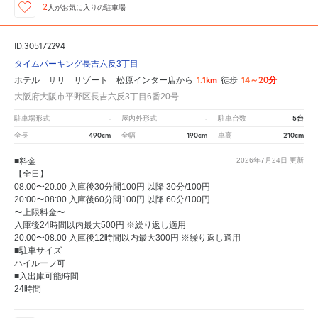
2
人が
お気に入りの駐車場
ID:305172294
タイムパーキング長吉六反3丁目
1.1km
14～20分
ホテル サリ リゾート 松原インター店から
徒歩
大阪府大阪市平野区長吉六反3丁目6番20号
-
-
5台
駐車場形式
屋内外形式
駐車台数
490cm
190cm
210cm
全長
全幅
車高
■料金
2026年7月24日
更新
【全日】
08:00〜20:00 入庫後30分間100円 以降 30分/100円
20:00〜08:00 入庫後60分間100円 以降 60分/100円
〜上限料金〜
入庫後24時間以内最大500円 ※繰り返し適用
20:00〜08:00 入庫後12時間以内最大300円 ※繰り返し適用
■駐車サイズ
ハイルーフ可
■入出庫可能時間
24時間