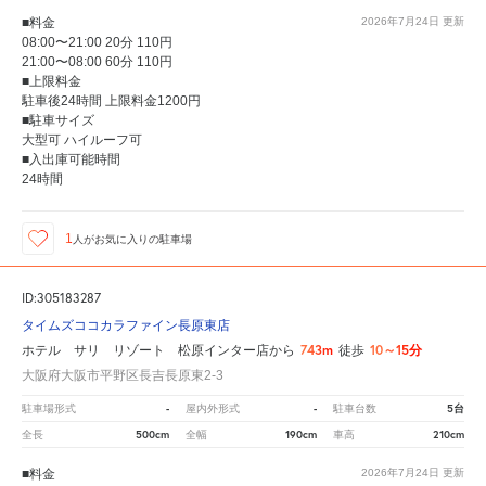
■料金
2026年7月24日
更新
08:00〜21:00 20分 110円
21:00〜08:00 60分 110円
■上限料金
駐車後24時間 上限料金1200円
■駐車サイズ
大型可 ハイルーフ可
■入出庫可能時間
24時間
1
人が
お気に入りの駐車場
ID:305183287
タイムズココカラファイン長原東店
743m
10～15分
ホテル サリ リゾート 松原インター店から
徒歩
大阪府大阪市平野区長吉長原東2-3
-
-
5台
駐車場形式
屋内外形式
駐車台数
500cm
190cm
210cm
全長
全幅
車高
■料金
2026年7月24日
更新