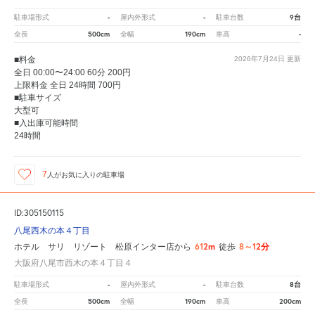
-
-
9台
駐車場形式
屋内外形式
駐車台数
500cm
190cm
-
全長
全幅
車高
■料金
2026年7月24日
更新
全日 00:00〜24:00 60分 200円
上限料金 全日 24時間 700円
■駐車サイズ
大型可
■入出庫可能時間
24時間
7
人が
お気に入りの駐車場
ID:305150115
八尾西木の本４丁目
612m
8～12分
ホテル サリ リゾート 松原インター店から
徒歩
大阪府八尾市西木の本４丁目４
-
-
8台
駐車場形式
屋内外形式
駐車台数
500cm
190cm
200cm
全長
全幅
車高