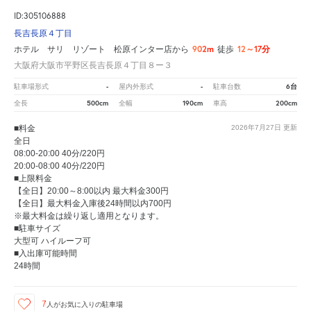
ID:305106888
長吉長原４丁目
902m
12～17分
ホテル サリ リゾート 松原インター店から
徒歩
大阪府大阪市平野区長吉長原４丁目８ー３
-
-
6台
駐車場形式
屋内外形式
駐車台数
500cm
190cm
200cm
全長
全幅
車高
■料金
2026年7月27日
更新
全日
08:00-20:00 40分/220円
20:00-08:00 40分/220円
■上限料金
【全日】20:00～8:00以内 最大料金300円
【全日】最大料金入庫後24時間以内700円
※最大料金は繰り返し適用となります。
■駐車サイズ
大型可 ハイルーフ可
■入出庫可能時間
24時間
7
人が
お気に入りの駐車場