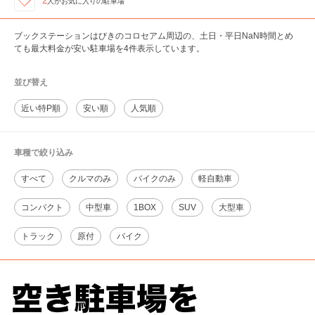
2
人が
お気に入りの駐車場
ブックステーションはびきのコロセアム周辺の、土日・平日NaN時間とめ
ても最大料金が安い駐車場を4件表示しています。
並び替え
近い特P順
安い順
人気順
車種で絞り込み
すべて
クルマのみ
バイクのみ
軽自動車
コンパクト
中型車
1BOX
SUV
大型車
トラック
原付
バイク