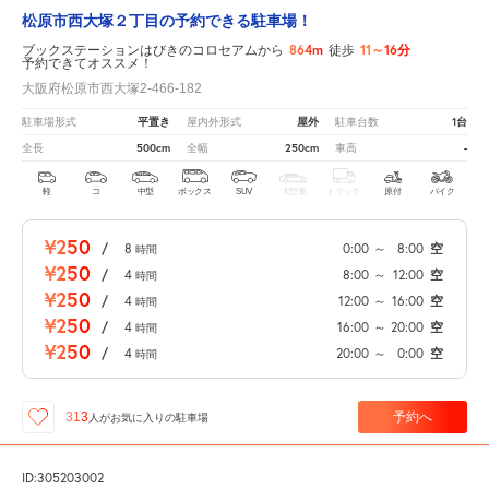
松原市西大塚２丁目の予約できる駐車場！
864m
11～16分
ブックステーションはびきのコロセアムから
徒歩
予約できてオススメ！
大阪府松原市西大塚2-466-182
平置き
屋外
1台
駐車場形式
屋内外形式
駐車台数
500cm
250cm
-
全長
全幅
車高
軽
コ
中型
ボックス
SUV
大型車
トラック
原付
バイク
¥250
/
8
0:00
～
8:00
空
時間
¥250
/
4
8:00
～
12:00
空
時間
¥250
/
4
12:00
～
16:00
空
時間
¥250
/
4
16:00
～
20:00
空
時間
¥250
/
4
20:00
～
0:00
空
時間
予約へ
313
人が
お気に入りの駐車場
ID:305203002