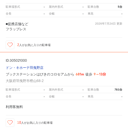
-
-
5台
駐車場形式
屋内外形式
駐車台数
-
-
-
全長
全幅
車高
■提携店舗など
2026年7月24日
更新
フラップレス
2
人が
お気に入りの駐車場
ID:305021000
ドン・キホーテ羽曳野店
681m
9～13分
ブックステーションはびきのコロセアムから
徒歩
大阪府羽曳野市樫山68-2
-
-
783台
駐車場形式
屋内外形式
駐車台数
-
-
-
全長
全幅
車高
利用客無料
10
人が
お気に入りの駐車場