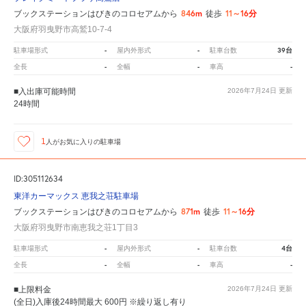
846m
11～16分
ブックステーションはびきのコロセアムから
徒歩
大阪府羽曳野市高鷲10-7-4
-
-
39台
駐車場形式
屋内外形式
駐車台数
-
-
-
全長
全幅
車高
■入出庫可能時間
2026年7月24日
更新
24時間
1
人が
お気に入りの駐車場
ID:305112634
東洋カーマックス 恵我之荘駐車場
871m
11～16分
ブックステーションはびきのコロセアムから
徒歩
大阪府羽曳野市南恵我之荘1丁目3
-
-
4台
駐車場形式
屋内外形式
駐車台数
-
-
-
全長
全幅
車高
■上限料金
2026年7月24日
更新
(全日)入庫後24時間最大 600円 ※繰り返し有り