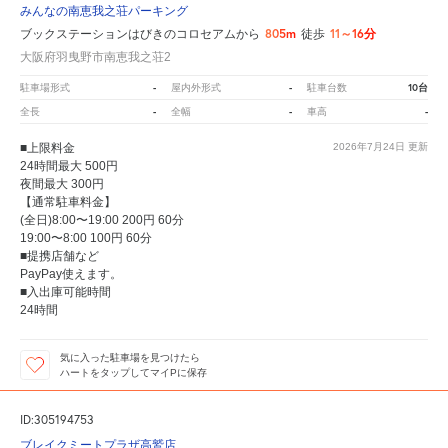
みんなの南恵我之荘パーキング
805m
11～16分
ブックステーションはびきのコロセアムから
徒歩
大阪府羽曳野市南恵我之荘2
-
-
10台
駐車場形式
屋内外形式
駐車台数
-
-
-
全長
全幅
車高
■上限料金
2026年7月24日
更新
24時間最大 500円
夜間最大 300円
【通常駐車料金】
(全日)8:00〜19:00 200円 60分
19:00〜8:00 100円 60分
■提携店舗など
PayPay使えます。
■入出庫可能時間
24時間
気に入った駐車場を見つけたら
ハートをタップしてマイPに保存
ID:305194753
ブレイクミートプラザ高鷲店