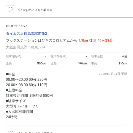
4
人が
お気に入りの駐車場
ID:305057176
タイムズ近鉄高鷲駅前第2
1.3km
16～23分
ブックステーションはびきのコロセアムから
徒歩
大阪府羽曳野市島泉1-24
-
-
6台
駐車場形式
屋内外形式
駐車台数
500cm
190cm
210cm
全長
全幅
車高
■料金
2026年7月24日
更新
08:00〜20:00 60分 220円
20:00〜08:00 60分 110円
■上限料金
駐車後24時間 上限料金880円
■駐車サイズ
大型可 ハイルーフ可
■入出庫可能時間
24時間