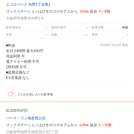
エコロパーク 向野1丁目第1
363m
5～8分
ブックステーションはびきのコロセアムから
徒歩
大阪府羽曳野市向野1-9
-
-
10台
駐車場形式
屋内外形式
駐車台数
-
-
-
全長
全幅
車高
■料金
2026年7月24日
更新
全日 24時間 最大400円
現金利用:可
電子マネー利用:不可
QR利用:不可
■提携店舗など
EV充電器:なし
2
人が
お気に入りの駐車場
ID:305194757
パーク・ワン南恵我之荘
609m
8～12分
ブックステーションはびきのコロセアムから
徒歩
大阪府羽曳野市南恵我之荘2丁目