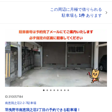
この周辺に月極で借りられる
駐車場も
1件
あります
ID:310057184
南恵我之荘2-2-7駐車場
羽曳野市南恵我之荘2丁目の予約できる駐車場！