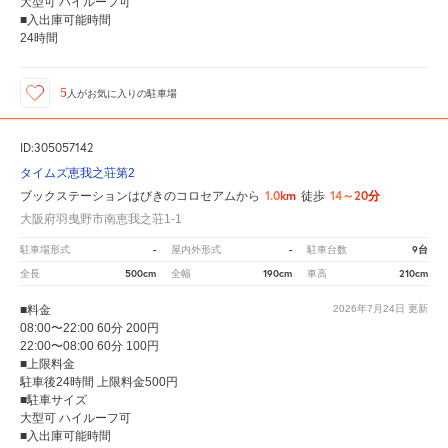
大型可 ハイルーフ可
■入出庫可能時間
24時間
5
人が
お気に入りの駐車場
ID:305057142
タイムズ恵我之荘第2
1.0km
14～20分
ブックステーションはびきのコロセアムから
徒歩
大阪府羽曳野市南恵我之荘1-1
-
-
9台
駐車場形式
屋内外形式
駐車台数
500cm
190cm
210cm
全長
全幅
車高
■料金
2026年7月24日
更新
08:00〜22:00 60分 200円
22:00〜08:00 60分 100円
■上限料金
駐車後24時間 上限料金500円
■駐車サイズ
大型可 ハイルーフ可
■入出庫可能時間