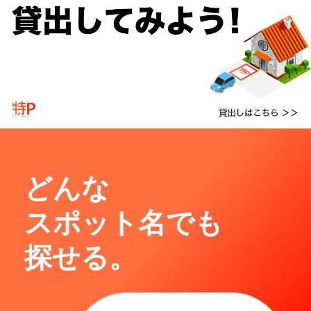
どんな
スポット名でも
探せる。