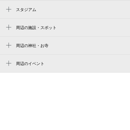
高鷲駅
スタジアム
周辺にスタジアムが見つかりませんでした。
周辺の施設・スポット
ブックステーションはびきのコロセアム
takeda ham habikino colosseum
周辺の神社・お寺
周辺に神社・お寺が見つかりませんでした。
タケダハムはびきのコロセアム
周辺のイベント
はびきのコロセアム
周辺にイベントが見つかりませんでした。
羽曳野市立 総合スポーツセンター
ドッグランスペース「わんパーク
市立総合スポーツセンターはびきのコロセ
アム
羽曳野市立ブックステーションはびきのコ
ロセアム
羽曳野市立総合スポーツセンター