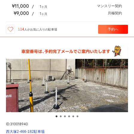
¥11,000
マンスリー契約
/
1
ヶ月
¥9,000
月極契約
/
1
ヶ月
予約へ
114
人が
お気に入りの駐車場
ID:310018940
西大塚2-466-182駐車場