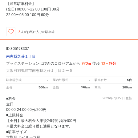
【通常駐車料金】
(全日) 08:00〜22:00 100円 30分
22:00〜08:00 100円 60分
8
人が
お気に入りの駐車場
ID:305198337
南恵我之荘１丁目
970m
13～19分
ブックステーションはびきのコロセアムから
徒歩
大阪府羽曳野市南恵我之荘１丁目２ー５
-
-
5台
駐車場形式
屋内外形式
駐車台数
500cm
190cm
200cm
全長
全幅
車高
■料金
2026年7月27日
更新
全日
00:00-24:00 60分/200円
■上限料金
【全日】最大料金入庫後24時間以内400円
※最大料金は繰り返し適用となります。
■駐車サイズ
大型可 ハイルーフ可