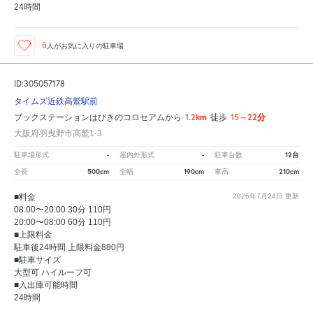
24時間
6
人が
お気に入りの駐車場
ID:305057178
タイムズ近鉄高鷲駅前
1.2km
15～22分
ブックステーションはびきのコロセアムから
徒歩
大阪府羽曳野市高鷲1-3
-
-
12台
駐車場形式
屋内外形式
駐車台数
500cm
190cm
210cm
全長
全幅
車高
■料金
2026年7月24日
更新
08:00〜20:00 30分 110円
20:00〜08:00 60分 110円
■上限料金
駐車後24時間 上限料金880円
■駐車サイズ
大型可 ハイルーフ可
■入出庫可能時間
24時間