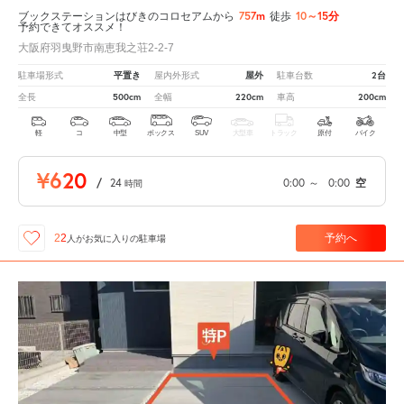
757m
10～15分
ブックステーションはびきのコロセアムから
徒歩
予約できてオススメ！
大阪府羽曳野市南恵我之荘2-2-7
平置き
屋外
2台
駐車場形式
屋内外形式
駐車台数
500cm
220cm
200cm
全長
全幅
車高
軽
コ
中型
ボックス
SUV
大型車
トラック
原付
バイク
¥620
/
24
0:00
～
0:00
空
時間
予約へ
22
人が
お気に入りの駐車場