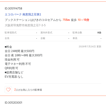
ID:305194758
エコロパーク 南恵我之荘第1
755m
10～15分
ブックステーションはびきのコロセアムから
徒歩
大阪府羽曳野市南恵我之荘7-3-5
-
-
8台
駐車場形式
屋内外形式
駐車台数
-
-
-
全長
全幅
車高
■料金
2026年7月24日
更新
全日 24時間 最大500円
全日 夜 18時〜8時 最大300円
現金利用:可
電子マネー利用:不可
QR利用:可
■提携店舗など
EV充電器:なし
2
人が
お気に入りの駐車場
ID:305203001