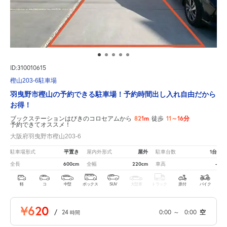
ID:310010615
樫山203-6駐車場
羽曳野市樫山の予約できる駐車場！予約時間出し入れ自由だから
お得！
821m
11～16分
ブックステーションはびきのコロセアムから
徒歩
予約できてオススメ！
大阪府羽曳野市樫山203-6
平置き
屋外
1台
駐車場形式
屋内外形式
駐車台数
600cm
220cm
-
全長
全幅
車高
軽
コ
中型
ボックス
SUV
大型車
トラック
原付
バイク
¥620
/
24
0:00
～
0:00
空
時間