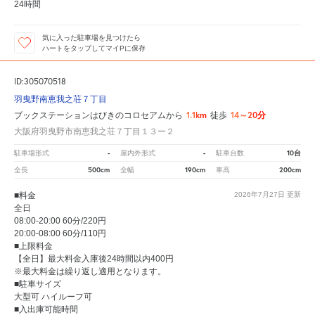
24時間
気に入った駐車場を見つけたら
ハートをタップしてマイPに保存
ID:305070518
羽曳野南恵我之荘７丁目
1.1km
14～20分
ブックステーションはびきのコロセアムから
徒歩
大阪府羽曳野市南恵我之荘７丁目１３ー２
-
-
10台
駐車場形式
屋内外形式
駐車台数
500cm
190cm
200cm
全長
全幅
車高
■料金
2026年7月27日
更新
全日
08:00-20:00 60分/220円
20:00-08:00 60分/110円
■上限料金
【全日】最大料金入庫後24時間以内400円
※最大料金は繰り返し適用となります。
■駐車サイズ
大型可 ハイルーフ可
■入出庫可能時間