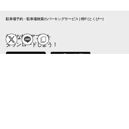
駐車場予約・駐車場検索のパーキングサービス | 特P (とくぴー)
便利な特Pアプリを
ダウンロードしよう！
ここから「インストール」して、便利な特Pアプリを
公式 X
GETしよう
公式 Facebook