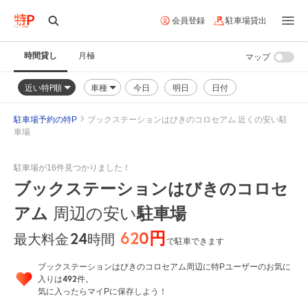
会員登録
駐車場貸出
時間貸し
月極
マップ
近い特P順
車種
今日
明日
日付
駐車場予約の特P
ブックステーションはびきのコロセアム 近くの安い駐
車場
駐車場が16件見つかりました！
ブックステーションはびきのコロセ
アム
周辺の安い
駐車場
620円
24
時間
最大料金
で駐車できます
ブックステーションはびきのコロセアム周辺に特Pユーザーのお気に
492
入りは
件。
気に入ったらマイPに保存しよう！