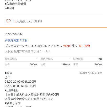
■入出庫可能時間
24時間
1
人が
お気に入りの駐車場
ID:305106844
羽曳野高鷲２丁目
987m
13～19分
ブックステーションはびきのコロセアムから
徒歩
大阪府羽曳野市高鷲２丁目３ー２１
-
-
5台
駐車場形式
屋内外形式
駐車台数
500cm
190cm
200cm
全長
全幅
車高
■料金
2026年7月27日
更新
全日
08:00-20:00 60分/220円
20:00-08:00 60分/110円
■上限料金
【全日】最大料金入庫後24時間以内600円
※最大料金は繰り返し適用となります。
■駐車サイズ