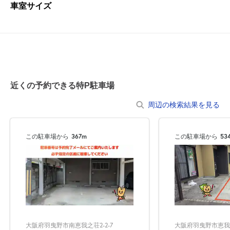
車室サイズ
近くの予約できる特P駐車場
周辺の検索結果を見る
この駐車場から
367m
この駐車場から
53
大阪府羽曳野市恵我之荘
大阪府羽曳野市南恵我之荘2-2-7