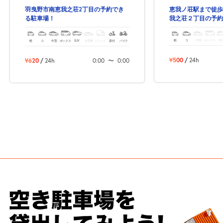
恵我ノ荘駅まで徒歩
羽曳野市南恵我之荘2丁目の予約でき
我之荘２丁目の予約
る駐車場！
自宅
空
駐車場
で
の
き
を
軽
コ
中型
ボックス
SU
軽
コ
中型
ボックス
SUV
大型車
トラック
原付
バイク
貸出
？
しませんか
¥500
/
24h
¥620
/
24h
0:00
〜
0:00
売上GET！
費用ゼロ
カンタン