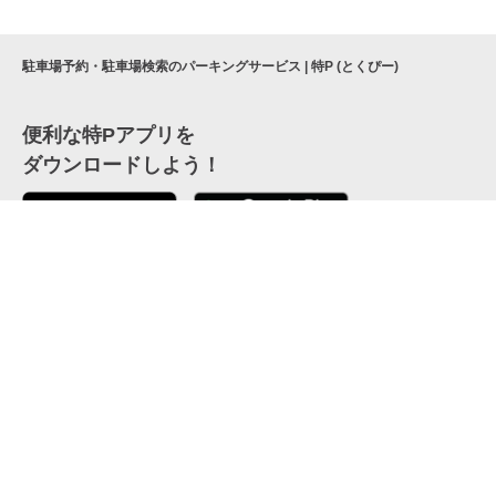
駐車場予約・駐車場検索のパーキングサービス | 特P (とくぴー)
便利な特Pアプリを
ダウンロードしよう！
ここから「インストール」して、便利な特Pアプリを
公式 X
GETしよう
公式 Facebook