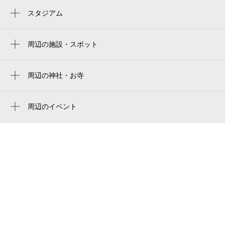
高鷲駅
スタジアム
周辺にスタジアムが見つかりませんでした。
周辺の施設・スポット
ピカイチ写真工房
恵我之荘派出所
周辺の神社・お寺
周辺に神社・お寺が見つかりませんでした。
高鷲学園
周辺のイベント
東除公園
周辺にイベントが見つかりませんでした。
和園
高鷲学園
スタジオエゴイスト
shibaike shoji
やすらぎホールお申込受付センター
羽曳野恵我之荘郵便局