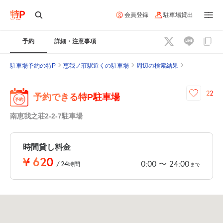
会員登録
駐車場貸出
予約
詳細・注意事項
駐車場予約の特P
恵我ノ荘駅近くの駐車場
周辺の検索結果
22
予約できる特P駐車場
南恵我之荘2-2-7駐車場
時間貸し料金
¥
620
0:00
24:00
〜
/
24
時間
まで