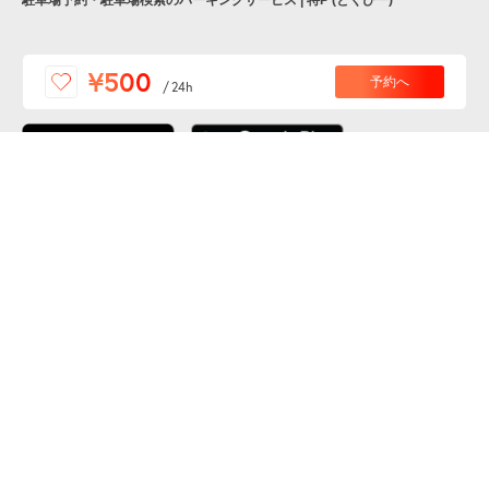
駐車場予約・駐車場検索のパーキングサービス | 特P (とくぴー)
便利な特Pアプリを
¥500
予約へ
/
24h
ダウンロードしよう！
ここから「インストール」して、便利な特Pアプリを
公式 X
GETしよう
公式 Facebook
特P
会員・利用規約