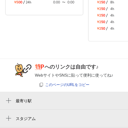
¥500
/
24h
0:00
〜
0:00
¥250
/
8h
0:00～24:00
8月27日 (木)
¥250
/
4h
¥620
¥250
/
4h
空き2
¥250
/
4h
¥250
/
4h
0:00～24:00
8月28日 (金)
¥620
空き2
0:00～24:00
8月29日 (土)
¥620
へのリンクは自由です♪
空き2
WebサイトやSNSに貼って便利に使ってね♪
このページのURLをコピー
0:00～24:00
8月30日 (日)
¥620
最寄り駅
空き2
恵我ノ荘駅
0:00～24:00
高鷲駅
スタジアム
8月31日 (月)
¥620
周辺にスタジアムが見つかりませんでした。