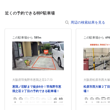
空き2
近くの予約できる特P駐車場
0:00～24:00
8月23日 (日)
¥620
周辺の検索結果を見る
空き2
この駐車場から
581m
この駐車場から
69
0:00～24:00
8月24日 (月)
¥620
空き2
0:00～24:00
8月25日 (火)
¥620
空き2
大阪府羽曳野市恵我之荘2-7-13
大阪府松原市西大塚2-4
恵我ノ荘駅まで徒歩8分！羽曳野市恵
松原市西大塚２丁目
0:00～24:00
我之荘２丁目の予約できる駐車場！
場！
8月26日 (水)
¥620
空き2
軽
コ
中型
ボックス
SUV
大型車
トラック
原付
バイク
軽
コ
中型
ボックス
SU