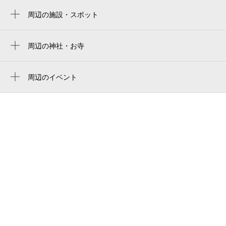
空き2
周辺の施設・スポット
shibaike shoji
0:00～24:00
9月1日 (火)
¥500
高鷲学園
周辺の神社・お寺
空き2
西興寺
羽曳野恵我之荘郵便局
周辺のイベント
0:00～24:00
高鷲学園
周辺にイベントが見つかりませんでした。
9月2日 (水)
¥500
スタジオエゴイスト
空き2
やすらぎホールお申込受付センター
0:00～24:00
恵我之荘派出所
9月3日 (木)
¥500
空き2
ペーン・ヴィラージュ
町のブライダルミューナ
0:00～24:00
和園
9月4日 (金)
¥500
空き2
明光義塾恵我ノ荘駅前教室
東除公園