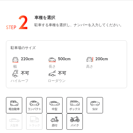
空き2
2
車種を選択
0:00～24:00
駐車する車種を選択し、ナンバーを入力してください。
8月14日 (金)
STEP
¥620
空き2
駐車場のサイズ
0:00～24:00
8月15日 (土)
¥620
220cm
500cm
200cm
空き2
幅
長さ
高さ
不可
不可
0:00～24:00
ハイルーフ
ローダウン
8月16日 (日)
¥620
空き2
0:00～24:00
8月17日 (月)
¥620
空き2