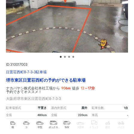
ID:310017003
日置荘西町8-7-3-3駐車場
堺市東区日置荘西町の予約ができる駐車場
906m
12～17分
ナカバヤシ株式会社本社工場から
徒歩
予約できてオススメ！
大阪府堺市東区日置荘西町8-7-3-3
平置き
屋外
1台
駐車場形式
屋内外形式
駐車台数
480cm
220cm
-
全長
全幅
車高
軽
コ
中型
ボックス
SUV
大型車
トラック
原付
バイク