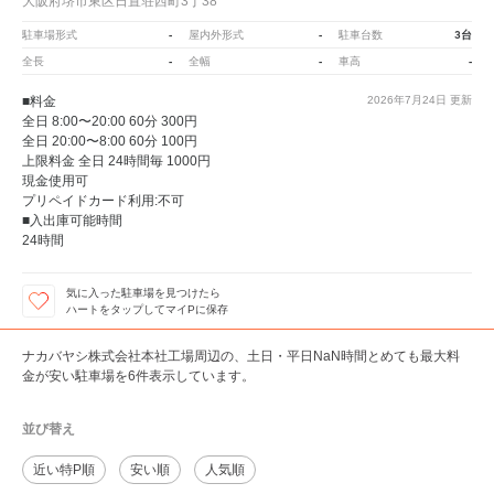
大阪府堺市東区日置荘西町3丁38
-
-
3台
駐車場形式
屋内外形式
駐車台数
-
-
-
全長
全幅
車高
■料金
2026年7月24日
更新
全日 8:00〜20:00 60分 300円
全日 20:00〜8:00 60分 100円
上限料金 全日 24時間毎 1000円
現金使用可
プリペイドカード利用:不可
■入出庫可能時間
24時間
気に入った駐車場を見つけたら
ハートをタップしてマイPに保存
ナカバヤシ株式会社本社工場周辺の、土日・平日NaN時間とめても最大料
金が安い駐車場を6件表示しています。
並び替え
近い特P順
安い順
人気順