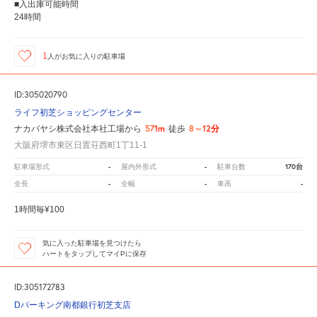
■入出庫可能時間
24時間
1
人が
お気に入りの駐車場
ID:305020790
ライフ初芝ショッピングセンター
571m
8～12分
ナカバヤシ株式会社本社工場から
徒歩
大阪府堺市東区日置荘西町1丁11-1
-
-
170台
駐車場形式
屋内外形式
駐車台数
-
-
-
全長
全幅
車高
1時間毎¥100
気に入った駐車場を見つけたら
ハートをタップしてマイPに保存
ID:305172783
Dパーキング南都銀行初芝支店