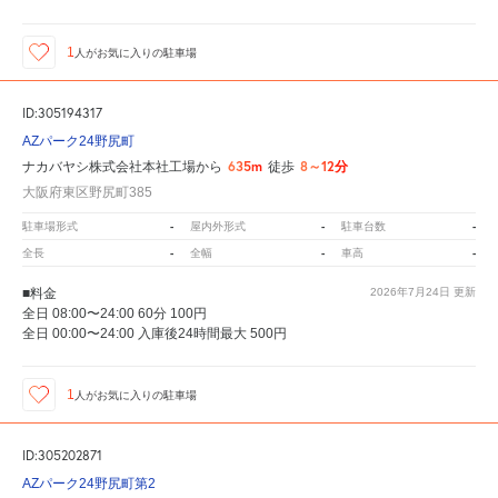
1
人が
お気に入りの駐車場
ID:305194317
AZパーク24野尻町
635m
8～12分
ナカバヤシ株式会社本社工場から
徒歩
大阪府東区野尻町385
-
-
-
駐車場形式
屋内外形式
駐車台数
-
-
-
全長
全幅
車高
■料金
2026年7月24日
更新
全日 08:00〜24:00 60分 100円
全日 00:00〜24:00 入庫後24時間最大 500円
1
人が
お気に入りの駐車場
ID:305202871
AZパーク24野尻町第2