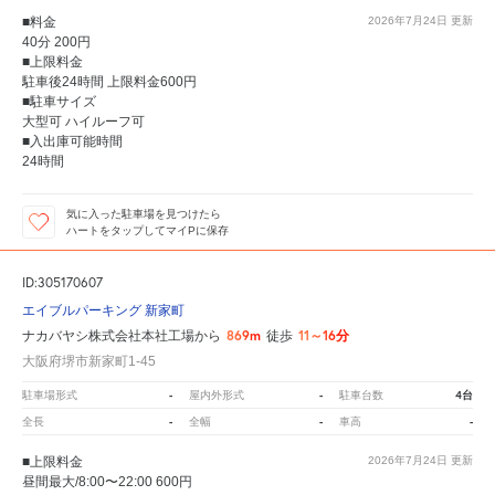
■料金
2026年7月24日
更新
40分 200円
■上限料金
駐車後24時間 上限料金600円
■駐車サイズ
大型可 ハイルーフ可
■入出庫可能時間
24時間
気に入った駐車場を見つけたら
ハートをタップしてマイPに保存
ID:305170607
エイブルパーキング 新家町
869m
11～16分
ナカバヤシ株式会社本社工場から
徒歩
大阪府堺市新家町1-45
-
-
4台
駐車場形式
屋内外形式
駐車台数
-
-
-
全長
全幅
車高
■上限料金
2026年7月24日
更新
昼間最大/8:00〜22:00 600円