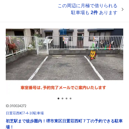
この周辺に月極で借りられる
駐車場も
2件
あります
ID:310024272
日置荘西町7-4-10駐車場
初芝駅まで徒歩圏内！堺市東区日置荘西町７丁の予約できる駐車
場！