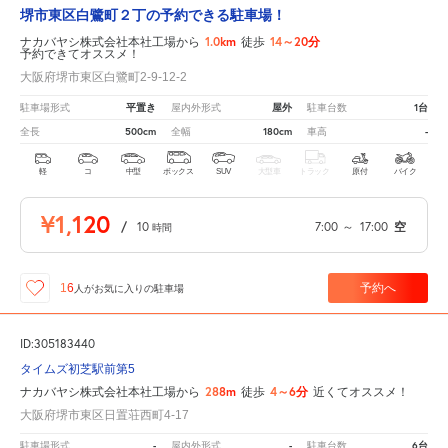
堺市東区白鷺町２丁の予約できる駐車場！
1.0km
14～20分
ナカバヤシ株式会社本社工場から
徒歩
予約できてオススメ！
大阪府堺市東区白鷺町2-9-12-2
平置き
屋外
1台
駐車場形式
屋内外形式
駐車台数
500cm
180cm
-
全長
全幅
車高
軽
コ
中型
ボックス
SUV
大型車
トラック
原付
バイク
¥1,120
/
10
7:00
～
17:00
空
時間
予約へ
16
人が
お気に入りの駐車場
ID:305183440
タイムズ初芝駅前第5
288m
4～6分
ナカバヤシ株式会社本社工場から
徒歩
近くてオススメ！
大阪府堺市東区日置荘西町4-17
-
-
6台
駐車場形式
屋内外形式
駐車台数