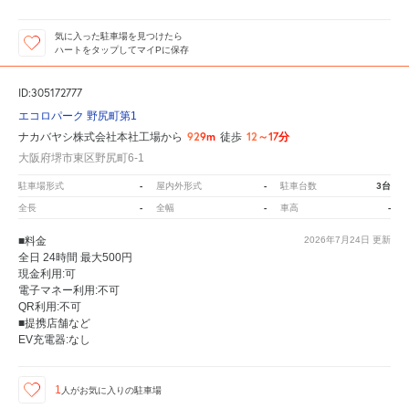
気に入った駐車場を見つけたら
ハートをタップしてマイPに保存
ID:305172777
エコロパーク 野尻町第1
929m
12～17分
ナカバヤシ株式会社本社工場から
徒歩
大阪府堺市東区野尻町6-1
-
-
3台
駐車場形式
屋内外形式
駐車台数
-
-
-
全長
全幅
車高
■料金
2026年7月24日
更新
全日 24時間 最大500円
現金利用:可
電子マネー利用:不可
QR利用:不可
■提携店舗など
EV充電器:なし
1
人が
お気に入りの駐車場