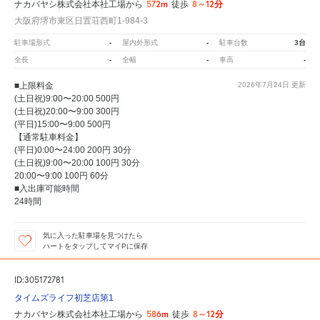
572m
8～12分
ナカバヤシ株式会社本社工場から
徒歩
大阪府堺市東区日置荘西町1-984-3
-
-
3台
駐車場形式
屋内外形式
駐車台数
-
-
-
全長
全幅
車高
■上限料金
2026年7月24日
更新
(土日祝)9:00〜20:00 500円
(土日祝)20:00〜9:00 300円
(平日)15:00〜9:00 500円
【通常駐車料金】
(平日)0:00〜24:00 200円 30分
(土日祝)9:00〜20:00 100円 30分
20:00〜9:00 100円 60分
■入出庫可能時間
24時間
気に入った駐車場を見つけたら
ハートをタップしてマイPに保存
ID:305172781
タイムズライフ初芝店第1
586m
8～12分
ナカバヤシ株式会社本社工場から
徒歩