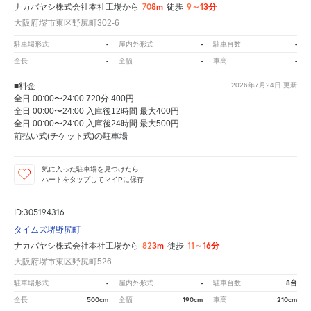
708m
9～13分
ナカバヤシ株式会社本社工場から
徒歩
大阪府堺市東区野尻町302-6
-
-
-
駐車場形式
屋内外形式
駐車台数
-
-
-
全長
全幅
車高
■料金
2026年7月24日
更新
全日 00:00〜24:00 720分 400円
全日 00:00〜24:00 入庫後12時間 最大400円
全日 00:00〜24:00 入庫後24時間 最大500円
前払い式(チケット式)の駐車場
気に入った駐車場を見つけたら
ハートをタップしてマイPに保存
ID:305194316
タイムズ堺野尻町
823m
11～16分
ナカバヤシ株式会社本社工場から
徒歩
大阪府堺市東区野尻町526
-
-
8台
駐車場形式
屋内外形式
駐車台数
500cm
190cm
210cm
全長
全幅
車高