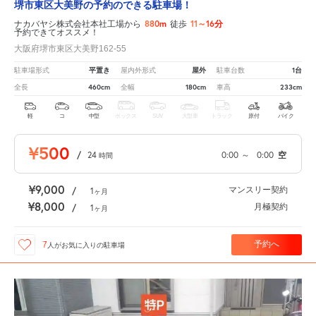
堺市東区大美野の予約のできる駐車場！
880m
11～16分
ナカバヤシ株式会社本社工場から
徒歩
予約できてオススメ！
大阪府堺市東区大美野162-55
平置き
屋外
1台
駐車場形式
屋内外形式
駐車台数
460cm
180cm
233cm
全長
全幅
車高
軽
コ
中型
ボックス
SUV
大型車
トラック
原付
バイク
¥500
/
24
0:00
～
0:00
空
時間
¥9,000
マンスリー契約
/
1
ヶ月
¥8,000
月極契約
/
1
ヶ月
予約へ
7
人が
お気に入りの駐車場