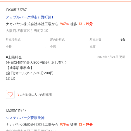
ID:305172787
アップルパーク堺市引野町第1
967m
13～19分
ナカバヤシ株式会社本社工場から
徒歩
大阪府堺市東区引野町2-10
-
-
5台
駐車場形式
屋内外形式
駐車台数
-
-
-
全長
全幅
車高
■上限料金
2026年7月24日
更新
(全日)24時間最大800円(繰り返し有り)
【通常駐車料金】
(全日)オールタイム30分200円
(全日)
3
人が
お気に入りの駐車場
ID:305111947
システムパーク萩原天神
979m
13～19分
ナカバヤシ株式会社本社工場から
徒歩