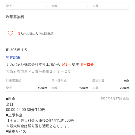
-
-
-
全長
全幅
車高
利用客無料
3
人が
お気に入りの駐車場
ID:305151115
初芝駅東
612m
8～12分
ナカバヤシ株式会社本社工場から
徒歩
大阪府堺市東区日置荘西町２丁８ー２５
-
-
6台
駐車場形式
屋内外形式
駐車台数
500cm
190cm
200cm
全長
全幅
車高
■料金
2026年7月27日
更新
全日
00:00-24:00 30分/110円
■上限料金
【全日】最大料金入庫後24時間以内500円
※最大料金は繰り返し適用となります。
■駐車サイズ