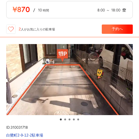
¥870
/
10
8:00
～
18:00
空
時間
予約へ
2
人が
お気に入りの駐車場
ID:310031718
白鷺町2-9-12-2駐車場