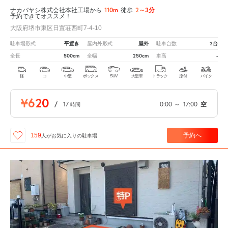
110m
2～3分
ナカバヤシ株式会社本社工場から
徒歩
予約できてオススメ！
大阪府堺市東区日置荘西町7-4-10
平置き
屋外
2台
駐車場形式
屋内外形式
駐車台数
500cm
250cm
-
全長
全幅
車高
軽
コ
中型
ボックス
SUV
大型車
トラック
原付
バイク
¥620
/
17
0:00
～
17:00
空
時間
予約へ
159
人が
お気に入りの駐車場