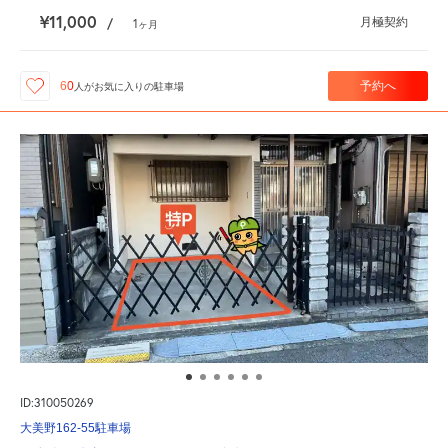
¥11,000
月極契約
/
1
ヶ月
予約へ
60
人が
お気に入りの駐車場
ID:310050269
大美野162-55駐車場