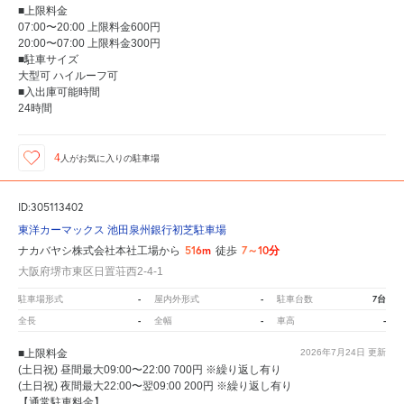
■上限料金
07:00〜20:00 上限料金600円
20:00〜07:00 上限料金300円
■駐車サイズ
大型可 ハイルーフ可
■入出庫可能時間
24時間
4
人が
お気に入りの駐車場
ID:305113402
東洋カーマックス 池田泉州銀行初芝駐車場
516m
7～10分
ナカバヤシ株式会社本社工場から
徒歩
大阪府堺市東区日置荘西2-4-1
-
-
7台
駐車場形式
屋内外形式
駐車台数
-
-
-
全長
全幅
車高
■上限料金
2026年7月24日
更新
(土日祝) 昼間最大09:00〜22:00 700円 ※繰り返し有り
(土日祝) 夜間最大22:00〜翌09:00 200円 ※繰り返し有り
【通常駐車料金】