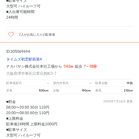
■駐車サイズ
大型可 ハイルーフ可
■入出庫可能時間
24時間
2
人が
お気に入りの駐車場
ID:305069694
タイムズ初芝駅前第4
542m
7～10分
ナカバヤシ株式会社本社工場から
徒歩
大阪府堺市東区日置荘西町2-7
-
-
19台
駐車場形式
屋内外形式
駐車台数
500cm
190cm
210cm
全長
全幅
車高
■料金
2026年7月24日
更新
08:00〜20:00 30分 110円
20:00〜08:00 60分 110円
■上限料金
駐車後24時間 上限料金1000円
■駐車サイズ
大型可 ハイルーフ可