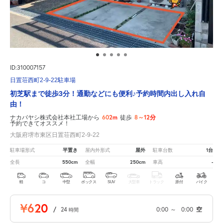
ID:310007157
日置荘西町2-9-22駐車場
初芝駅まで徒歩3分！通勤などにも便利♪予約時間内出し入れ自
由！
602m
8～12分
ナカバヤシ株式会社本社工場から
徒歩
予約できてオススメ！
大阪府堺市東区日置荘西町2-9-22
平置き
屋外
1台
駐車場形式
屋内外形式
駐車台数
550cm
250cm
-
全長
全幅
車高
軽
コ
中型
ボックス
SUV
大型車
トラック
原付
バイク
¥620
/
24
0:00
～
0:00
空
時間