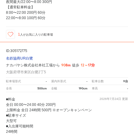
夜間最大/22:00〜8:00 300円
【通常駐車料金】
8:00〜22:00 200円 60分
22:00〜8:00 100円 60分
1
人が
お気に入りの駐車場
ID:305172775
名鉄協商UR白鷺
908m
12～17分
ナカバヤシ株式会社本社工場から
徒歩
大阪府堺市東区白鷺2丁5
-
-
9台
駐車場形式
屋内外形式
駐車台数
500cm
190cm
-
全長
全幅
車高
■料金
2026年7月24日
更新
全日 00:00〜24:00 40分 200円
上限料金 全日 24時間 500円 ※オープンキャンペーン
■駐車サイズ
大型可
■入出庫可能時間
24時間