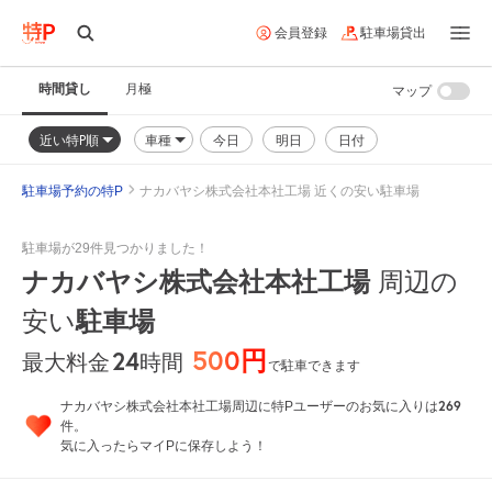
会員登録
駐車場貸出
時間貸し
月極
マップ
近い特P順
車種
今日
明日
日付
駐車場予約の特P
ナカバヤシ株式会社本社工場 近くの安い駐車場
駐車場が29件見つかりました！
ナカバヤシ株式会社本社工場
周辺の
安い
駐車場
500円
24
時間
最大料金
で駐車できます
269
ナカバヤシ株式会社本社工場周辺に特Pユーザーのお気に入りは
件。
気に入ったらマイPに保存しよう！