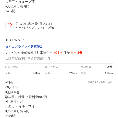
大型可 ハイルーフ可
■入出庫可能時間
24時間
気に入った駐車場を見つけたら
ハートをタップしてマイPに保存
ID:305172782
タイムズライフ初芝店第2
623m
8～12分
ナカバヤシ株式会社本社工場から
徒歩
大阪府堺市東区日置荘西町1-15
-
-
37台
駐車場形式
屋内外形式
駐車台数
500cm
190cm
210cm
全長
全幅
車高
■料金
2026年7月24日
更新
60分 200円
■上限料金
駐車後24時間 上限料金600円
■駐車サイズ
大型可 ハイルーフ可
■入出庫可能時間
24時間