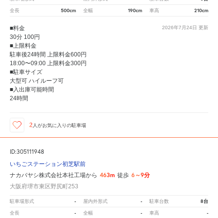
500cm
190cm
210cm
全長
全幅
車高
■料金
2026年7月24日
更新
30分 100円
■上限料金
駐車後24時間 上限料金600円
18:00〜09:00 上限料金300円
■駐車サイズ
大型可 ハイルーフ可
■入出庫可能時間
24時間
2
人が
お気に入りの駐車場
ID:305111948
いちごステーション初芝駅前
463m
6～9分
ナカバヤシ株式会社本社工場から
徒歩
大阪府堺市東区野尻町253
-
-
8台
駐車場形式
屋内外形式
駐車台数
-
-
-
全長
全幅
車高