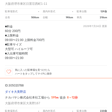
大阪府堺市東区日置荘西町1-11
-
-
129台
駐車場形式
屋内外形式
駐車台数
500cm
190cm
210cm
全長
全幅
車高
■料金
2026年7月24日
更新
60分 200円
■上限料金
09:00〜21:00 上限料金700円
■駐車サイズ
大型可 ハイルーフ可
■入出庫可能時間
09:00〜21:00
気に入った駐車場を見つけたら
ハートをタップしてマイPに保存
ID:305020788
ダイキ大美野店
591m
8～12分
ナカバヤシ株式会社本社工場から
徒歩
大阪府堺市東区大美野167
-
-
220台
駐車場形式
屋内外形式
駐車台数