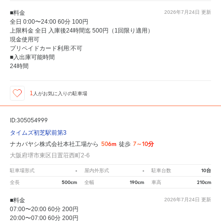
■料金
2026年7月24日
更新
全日 0:00〜24:00 60分 100円
上限料金 全日 入庫後24時間迄 500円（1回限り適用）
現金使用可
プリペイドカード利用:不可
■入出庫可能時間
24時間
1
人が
お気に入りの駐車場
ID:305054999
タイムズ初芝駅前第3
506m
7～10分
ナカバヤシ株式会社本社工場から
徒歩
大阪府堺市東区日置荘西町2-6
-
-
10台
駐車場形式
屋内外形式
駐車台数
500cm
190cm
210cm
全長
全幅
車高
■料金
2026年7月24日
更新
07:00〜20:00 60分 200円
20:00〜07:00 60分 200円