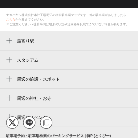
ナカバヤシ株式会社本社工場
周辺の格安
駐車場
マップです。他の駐車場がありましたら、
こちら
から教えてください。
※ご注意ください - 徒歩時間は地形の状況や迂回路を反映できていない場合があります。
最寄り駅
初芝駅
萩原天神駅
スタジアム
くら寿司スタジアム堺
白鷺駅
周辺の施設・スポット
ナカバヤシ株式会社本社工場
ナカバヤシ株式会社 大阪本社 堺オフィス
周辺の神社・お寺
出雲大社大阪分祠
堺市立初芝テニスコート
周辺のイベント
堺市立日置荘西小学校
周辺にイベントが見つかりませんでした。
エヌエムトラントヌフセンター
駐車場予約・駐車場検索のパーキングサービス | 特P (とくぴー)