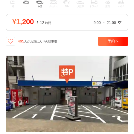
軽
コ
中型
ボックス
SUV
大型車
トラック
原付
バイク
¥1,200
/
12
9:00
～
21:00
空
時間
予約へ
495
人が
お気に入りの駐車場