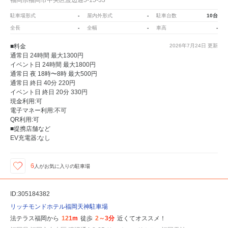
駐車場形式
-
屋内外形式
-
駐車台数
10台
全長
-
全幅
-
車高
-
■料金
2026年7月24日
更新
通常日 24時間 最大1300円
イベント日 24時間 最大1800円
通常日 夜 18時〜8時 最大500円
通常日 終日 40分 220円
イベント日 終日 20分 330円
現金利用:可
電子マネー利用:不可
QR利用:可
■提携店舗など
EV充電器:なし
6
人が
お気に入りの駐車場
ID:305184382
リッチモンドホテル福岡天神駐車場
法テラス福岡から
121m
徒歩
2～3分
近くてオススメ！