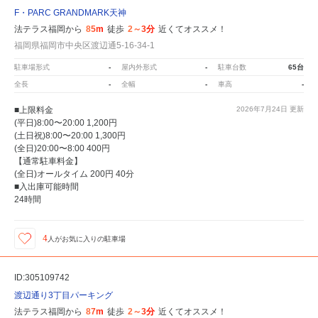
F・PARC GRANDMARK天神
法テラス福岡から
85m
徒歩
2～3分
近くてオススメ！
福岡県福岡市中央区渡辺通5-16-34-1
駐車場形式
-
屋内外形式
-
駐車台数
65台
全長
-
全幅
-
車高
-
■上限料金
2026年7月24日
更新
(平日)8:00〜20:00 1,200円
(土日祝)8:00〜20:00 1,300円
(全日)20:00〜8:00 400円
【通常駐車料金】
(全日)オールタイム 200円 40分
■入出庫可能時間
24時間
4
人が
お気に入りの駐車場
ID:305109742
渡辺通り3丁目パーキング
法テラス福岡から
87m
徒歩
2～3分
近くてオススメ！