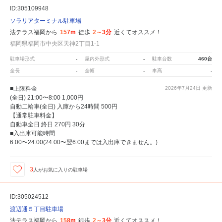
ID:305109948
ソラリアターミナル駐車場
法テラス福岡から
157m
徒歩
2～3分
近くてオススメ！
福岡県福岡市中央区天神2丁目1-1
駐車場形式
-
屋内外形式
-
駐車台数
460台
全長
-
全幅
-
車高
-
■上限料金
2026年7月24日
更新
(全日) 21:00〜8:00 1,000円
自動二輪車(全日) 入庫から24時間 500円
【通常駐車料金】
自動車全日 終日 270円 30分
■入出庫可能時間
6:00〜24:00(24:00〜翌6:00までは入出庫できません。)
3
人が
お気に入りの駐車場
ID:305024512
渡辺通５丁目駐車場
法テラス福岡から
158m
徒歩
2～3分
近くてオススメ！