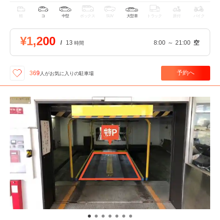
軽
コ
中型
ボックス
SUV
大型車
トラック
原付
バイク
¥1,200
/
13
8:00
～
21:00
空
時間
予約へ
369
人が
お気に入りの駐車場