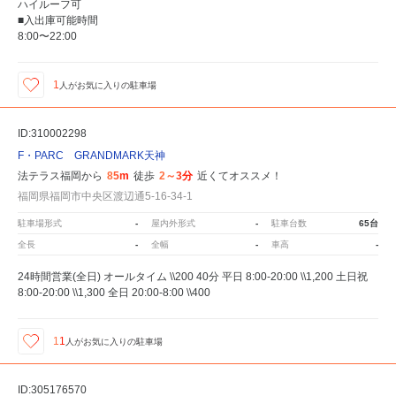
ハイルーフ可
■入出庫可能時間
8:00〜22:00
1
人が
お気に入りの駐車場
ID:310002298
F・PARC GRANDMARK天神
法テラス福岡から
85m
徒歩
2～3分
近くてオススメ！
福岡県福岡市中央区渡辺通5-16-34-1
駐車場形式
-
屋内外形式
-
駐車台数
65台
全長
-
全幅
-
車高
-
24時間営業(全日) オールタイム \\200 40分 平日 8:00-20:00 \\1,200 土日祝
8:00-20:00 \\1,300 全日 20:00-8:00 \\400
11
人が
お気に入りの駐車場
ID:305176570