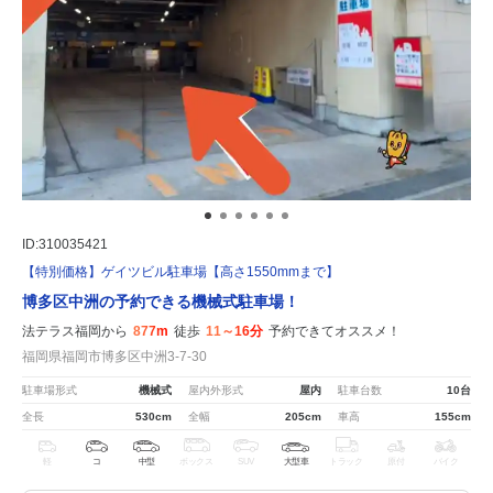
ID:310035421
【特別価格】ゲイツビル駐車場【高さ1550mmまで】
博多区中洲の予約できる機械式駐車場！
法テラス福岡から
877m
徒歩
11～16分
予約できてオススメ！
福岡県福岡市博多区中洲3-7-30
駐車場形式
機械式
屋内外形式
屋内
駐車台数
10台
全長
530cm
全幅
205cm
車高
155cm
軽
コ
中型
ボックス
SUV
大型車
トラック
原付
バイク