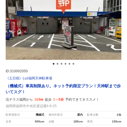
ID:310002050
《土日祝》Luz福岡天神駐車場
（機械式）車高制限あり。ネット予約限定プラン！天神駅まで歩
いてスグ！
法テラス福岡から
163m
徒歩
3～5分
予約できてオススメ！
福岡県福岡市中央区渡辺通4-9-25
駐車場形式
機械式
屋内外形式
屋内
駐車台数
2台
全長
505cm
全幅
185cm
車高
155cm