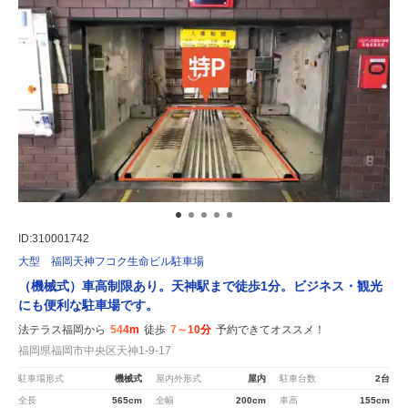
ID:310001742
大型 福岡天神フコク生命ビル駐車場
（機械式）車高制限あり。天神駅まで徒歩1分。ビジネス・観光
にも便利な駐車場です。
法テラス福岡から
544m
徒歩
7～10分
予約できてオススメ！
福岡県福岡市中央区天神1-9-17
駐車場形式
機械式
屋内外形式
屋内
駐車台数
2台
全長
565cm
全幅
200cm
車高
155cm