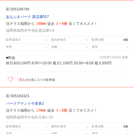
ID:305109749
あなぶきパーク 渡辺通557
法テラス福岡から
166m
徒歩
3～5分
近くてオススメ！
福岡県福岡市中央区渡辺通3-8
駐車場形式
-
屋内外形式
-
駐車台数
4台
全長
-
全幅
-
車高
-
■料金
2026年7月24日
更新
終日30分100円 8:00〜20:00 最大1,100円 20:00〜8:00 最大300円
16
人が
お気に入りの駐車場
ID:305184323
パークアテンド今泉第2
法テラス福岡から
176m
徒歩
3～5分
近くてオススメ！
福岡県福岡市中央区今泉1-10
駐車場形式
-
屋内外形式
-
駐車台数
3台
全長
-
全幅
-
車高
-