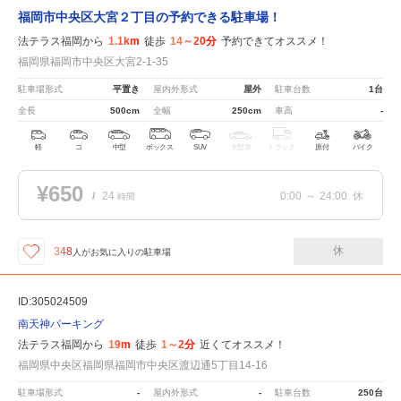
福岡市中央区大宮２丁目の予約できる駐車場！
法テラス福岡から
1.1km
徒歩
14～20分
予約できてオススメ！
福岡県福岡市中央区大宮2-1-35
駐車場形式
平置き
屋内外形式
屋外
駐車台数
1台
全長
500cm
全幅
250cm
車高
-
軽
コ
中型
ボックス
SUV
大型車
トラック
原付
バイク
¥650
/
24
0:00
～
24:00
休
時間
休
348
人が
お気に入りの駐車場
ID:305024509
南天神パーキング
法テラス福岡から
19m
徒歩
1～2分
近くてオススメ！
福岡県中央区福岡県福岡市中央区渡辺通5丁目14-16
駐車場形式
-
屋内外形式
-
駐車台数
250台