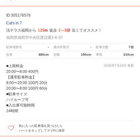
ID:305176576
Cat's in 7
法テラス福岡から
125m
徒歩
2～3分
近くてオススメ！
福岡県福岡市中央区渡辺通3-8-10
駐車場形式
-
屋内外形式
-
駐車台数
7台
全長
480cm
全幅
190cm
車高
210cm
■上限料金
2026年7月24日
更新
20:00〜8:00 400円
【通常駐車料金】
8:00〜20:00 100円 20分
20:00〜8:00 100円 60分
■駐車サイズ
ハイルーフ可
■入出庫可能時間
24時間
気に入った駐車場を見つけたら
ハートをタップしてマイPに保存