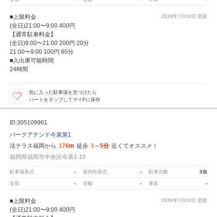
■上限料金
2026年7月24日
更新
(全日)21:00〜9:00 400円
【通常駐車料金】
(全日)9:00〜21:00 200円 20分
21:00〜9:00 100円 60分
■入出庫可能時間
24時間
気に入った駐車場を見つけたら
ハートをタップしてマイPに保存
ID:305109961
パークアテンド今泉第1
法テラス福岡から
176m
徒歩
3～5分
近くてオススメ！
福岡県福岡市中央区今泉1-10
駐車場形式
-
屋内外形式
-
駐車台数
3台
全長
-
全幅
-
車高
-
■上限料金
2026年7月24日
更新
(全日)21:00〜9:00 400円