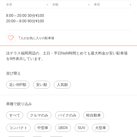
全長
-
全幅
-
車高
-
8:00～20:00 30分¥100
20:00～8:00 90分¥100
7
人が
お気に入りの駐車場
法テラス福岡周辺の、土日・平日NaN時間とめても最大料金が安い駐車場
を9件表示しています。
並び替え
近い特P順
安い順
人気順
車種で絞り込み
すべて
クルマのみ
バイクのみ
軽自動車
コンパクト
中型車
1BOX
SUV
大型車