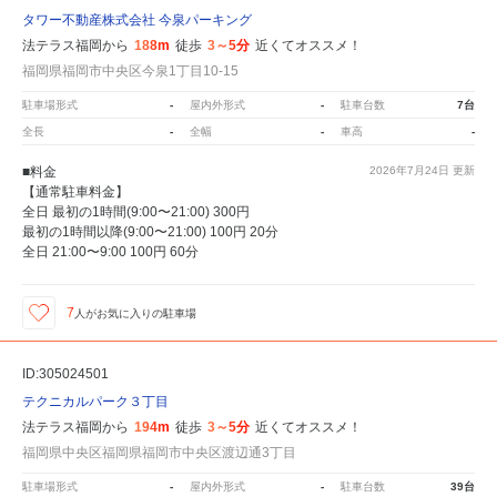
タワー不動産株式会社 今泉パーキング
法テラス福岡から
188m
徒歩
3～5分
近くてオススメ！
福岡県福岡市中央区今泉1丁目10-15
駐車場形式
-
屋内外形式
-
駐車台数
7台
全長
-
全幅
-
車高
-
■料金
2026年7月24日
更新
【通常駐車料金】
全日 最初の1時間(9:00〜21:00) 300円
最初の1時間以降(9:00〜21:00) 100円 20分
全日 21:00〜9:00 100円 60分
7
人が
お気に入りの駐車場
ID:305024501
テクニカルパーク３丁目
法テラス福岡から
194m
徒歩
3～5分
近くてオススメ！
福岡県中央区福岡県福岡市中央区渡辺通3丁目
駐車場形式
-
屋内外形式
-
駐車台数
39台