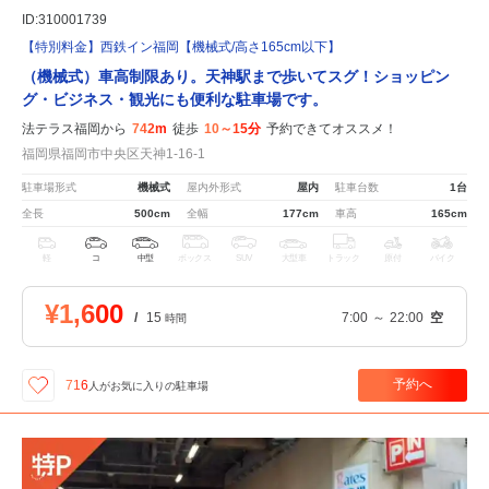
ID:310001739
【特別料金】西鉄イン福岡【機械式/高さ165cm以下】
（機械式）車高制限あり。天神駅まで歩いてスグ！ショッピン
グ・ビジネス・観光にも便利な駐車場です。
法テラス福岡から
742m
徒歩
10～15分
予約できてオススメ！
福岡県福岡市中央区天神1-16-1
駐車場形式
機械式
屋内外形式
屋内
駐車台数
1台
全長
500cm
全幅
177cm
車高
165cm
軽
コ
中型
ボックス
SUV
大型車
トラック
原付
バイク
¥1,600
/
15
7:00
～
22:00
空
時間
予約へ
716
人が
お気に入りの駐車場