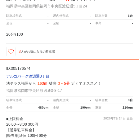
福岡県中央区福岡県福岡市中央区渡辺通5丁目24
駐車場形式
-
屋内外形式
-
駐車台数
6台
全長
-
全幅
-
車高
-
20分¥100
3
人が
お気に入りの駐車場
ID:305176574
アルゴパーク渡辺通3丁目
法テラス福岡から
163m
徒歩
3～5分
近くてオススメ！
福岡県福岡市中央区渡辺通3-8-17
駐車場形式
-
屋内外形式
-
駐車台数
3台
全長
480cm
全幅
190cm
車高
210cm
■上限料金
2026年7月24日
更新
20:00〜8:00 300円
【通常駐車料金】
[軽専用]終日 100円 60分