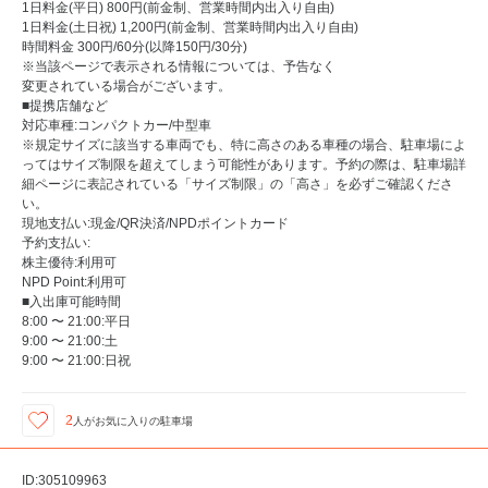
1日料金(平日) 800円(前金制、営業時間内出入り自由)
1日料金(土日祝) 1,200円(前金制、営業時間内出入り自由)
時間料金 300円/60分(以降150円/30分)
※当該ページで表示される情報については、予告なく
変更されている場合がございます。
■提携店舗など
対応車種:コンパクトカー/中型車
※規定サイズに該当する車両でも、特に高さのある車種の場合、駐車場によ
ってはサイズ制限を超えてしまう可能性があります。予約の際は、駐車場詳
細ページに表記されている「サイズ制限」の「高さ」を必ずご確認くださ
い。
現地支払い:現金/QR決済/NPDポイントカード
予約支払い:
株主優待:利用可
NPD Point:利用可
■入出庫可能時間
8:00 〜 21:00:平日
9:00 〜 21:00:土
9:00 〜 21:00:日祝
2
人が
お気に入りの駐車場
ID:305109963