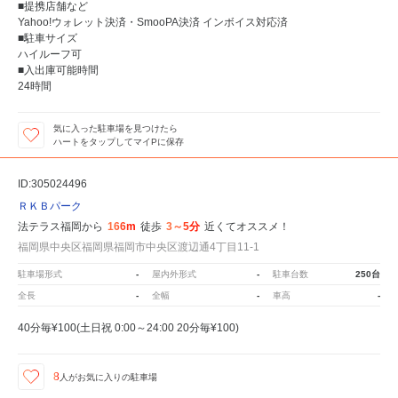
■提携店舗など
Yahoo!ウォレット決済・SmooPA決済 インボイス対応済
■駐車サイズ
ハイルーフ可
■入出庫可能時間
24時間
気に入った駐車場を見つけたら
ハートをタップしてマイPに保存
ID:305024496
ＲＫＢパーク
法テラス福岡から
166m
徒歩
3～5分
近くてオススメ！
福岡県中央区福岡県福岡市中央区渡辺通4丁目11-1
駐車場形式
-
屋内外形式
-
駐車台数
250台
全長
-
全幅
-
車高
-
40分毎¥100(土日祝 0:00～24:00 20分毎¥100)
8
人が
お気に入りの駐車場