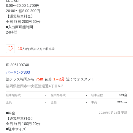
[土日祝]
8:00〜20:00 1,700円
20:00〜翌8:00 300円
【通常駐車料金】
全日 終日 200円 60分
■入出庫可能時間
24時間
13
人が
お気に入りの駐車場
ID:305109740
パーキング303
法テラス福岡から
75m
徒歩
1～2分
近くてオススメ！
福岡県福岡市中央区渡辺通4丁目6-2
駐車場形式
-
屋内外形式
-
駐車台数
303台
全長
-
全幅
-
車高
220cm
■料金
2026年7月24日
更新
【通常駐車料金】
全日 終日 100円 20分
■駐車サイズ