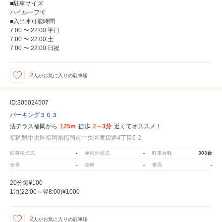
■駐車サイズ
ハイルーフ可
■入出庫可能時間
7:00 〜 22:00:平日
7:00 〜 22:00:土
7:00 〜 22:00:日祝
2
人が
お気に入りの駐車場
ID:305024507
パーキング３０３
法テラス福岡から
125m
徒歩
2～3分
近くてオススメ！
福岡県中央区福岡県福岡市中央区渡辺通4丁目6-2
駐車場形式
-
屋内外形式
-
駐車台数
303台
全長
-
全幅
-
車高
-
20分毎¥100
1泊(22:00～翌8:00)¥1000
2
人が
お気に入りの駐車場