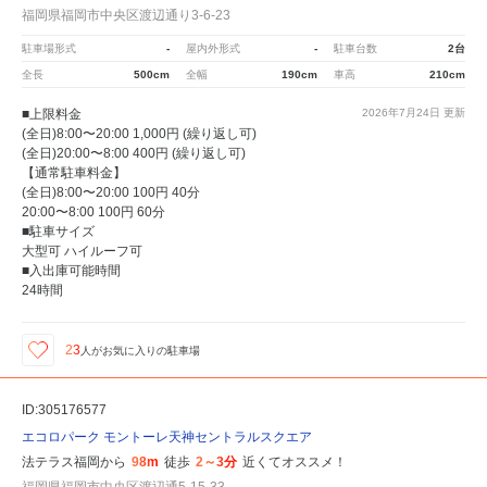
福岡県福岡市中央区渡辺通り3-6-23
駐車場形式
-
屋内外形式
-
駐車台数
2台
全長
500cm
全幅
190cm
車高
210cm
■上限料金
2026年7月24日
更新
(全日)8:00〜20:00 1,000円 (繰り返し可)
(全日)20:00〜8:00 400円 (繰り返し可)
【通常駐車料金】
(全日)8:00〜20:00 100円 40分
20:00〜8:00 100円 60分
■駐車サイズ
大型可 ハイルーフ可
■入出庫可能時間
24時間
23
人が
お気に入りの駐車場
ID:305176577
エコロパーク モントーレ天神セントラルスクエア
法テラス福岡から
98m
徒歩
2～3分
近くてオススメ！
福岡県福岡市中央区渡辺通5-15-33