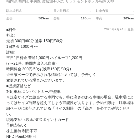
福岡県 福岡市中央区 渡辺通4-8-25 リッチモンドホテル福岡天神
駐車場形式
-
屋内外形式
-
駐車台数
-
全長
505cm
全幅
185cm
車高
205cm
■料金
2026年7月24日
更新
料金:
最初 300円/60分 通常 150円/30分
1日料金 1000円 〜
詳細:
平日1日料金 普通1,000円 ハイルーフ1,200円
(7〜21時、時間内出入れ自由)
時間料金 300円/60分(以降150円/30分)
※当該ページで表示される情報については、予告なく
変更されている場合がございます。
■提携店舗など
対応車種:コンパクトカー/中型車
※規定サイズに該当する車両でも、特に高さのある車種の場合、駐車場によ
ってはサイズ制限を超えてしまう可能性があります。予約の際は、駐車場詳
細ページに表記されている「サイズ制限」の「高さ」を必ずご確認くださ
い。
現地支払い:現金/NPDポイントカード
予約支払い:
株主優待:利用不可
NPD Point:利用可