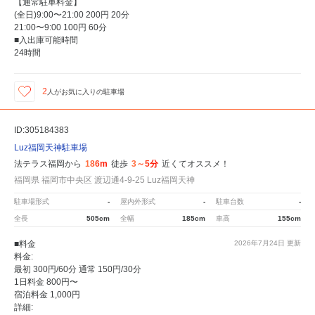
【通常駐車料金】
(全日)9:00〜21:00 200円 20分
21:00〜9:00 100円 60分
■入出庫可能時間
24時間
2
人が
お気に入りの駐車場
ID:305184383
Luz福岡天神駐車場
法テラス福岡から
186m
徒歩
3～5分
近くてオススメ！
福岡県 福岡市中央区 渡辺通4-9-25 Luz福岡天神
駐車場形式
-
屋内外形式
-
駐車台数
-
全長
505cm
全幅
185cm
車高
155cm
■料金
2026年7月24日
更新
料金:
最初 300円/60分 通常 150円/30分
1日料金 800円〜
宿泊料金 1,000円
詳細: