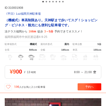
ID:310001908
《平日》Luz福岡天神駐車場
（機械式）車高制限あり。天神駅まで歩いてスグ！ショッピン
グ・ビジネス・観光にも便利な駐車場です。
法テラス福岡から
166m
徒歩
3～5分
予約できてオススメ！
福岡県福岡市中央区渡辺通4-9-25
駐車場形式
機械式
屋内外形式
屋内
駐車台数
5台
全長
505cm
全幅
185cm
車高
155cm
軽
コ
中型
ボックス
SUV
大型車
トラック
原付
バイク
¥900
/
13
8:00
～
21:00
空
時間
予約へ
596
人が
お気に入りの駐車場