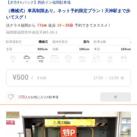
【夕方4ｈパック】西鉄イン福岡駐車場
（機械式）車高制限あり。ネット予約限定プラン！天神駅まで歩
いてスグ！
法テラス福岡から
731m
徒歩
10～15分
予約できてオススメ！
福岡県福岡市中央区天神1-16-1
駐車場形式
機械式
屋内外形式
屋内
駐車台数
-
全長
500cm
全幅
180cm
車高
165cm
軽
コ
中型
ボックス
SUV
大型車
トラック
原付
バイク
¥500
/
4
17:00
～
21:00
休
時間
休
203
人が
お気に入りの駐車場