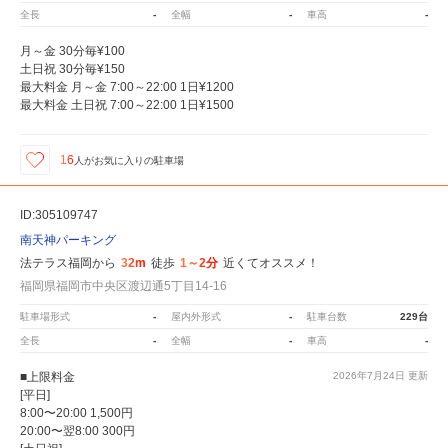
全長
-
全幅
-
車高
-
月～金 30分毎¥100
土日祝 30分毎¥150
最大料金 月～金 7:00～22:00 1日¥1200
最大料金 土日祝 7:00～22:00 1日¥1500
16
人が
お気に入りの駐車場
ID:305109747
南天神パーキング
法テラス福岡から
32m
徒歩
1～2分
近くてオススメ！
福岡県福岡市中央区渡辺通5丁目14-16
駐車場形式
-
屋内外形式
-
駐車台数
229台
全長
-
全幅
-
車高
-
■上限料金
2026年7月24日
更新
[平日]
8:00〜20:00 1,500円
20:00〜翌8:00 300円