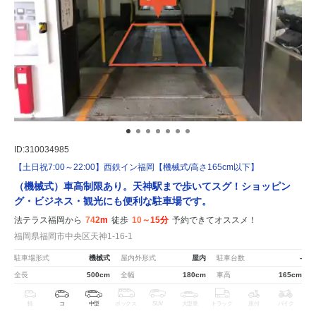
ID:310034985
【土日祝7:00～22:00】西鉄イン福岡【機械式/高さ165cm以下】
（機械式）車高制限あり。天神駅まで歩いてスグ！ショッピン
グ・ビジネス・観光にも便利な駐車場です。
法テラス福岡から
742m
徒歩
10～15分
予約できてオススメ！
福岡県福岡市中央区天神1-16-1
駐車場形式
機械式
屋内外形式
屋内
駐車台数
-
全長
500cm
全幅
180cm
車高
165cm
軽
コ
中型
ボックス
SUV
大型車
トラック
原付
バイク