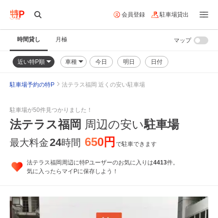
会員登録
駐車場貸出
時間貸し
月極
マップ
近い特P順
車種
今日
明日
日付
駐車場予約の特P
法テラス福岡 近くの安い駐車場
駐車場が50件見つかりました！
法テラス福岡
周辺の安い
駐車場
650円
24
最大料金
時間
で駐車できます
法テラス福岡周辺に特Pユーザーのお気に入りは
4413
件。
気に入ったらマイPに保存しよう！