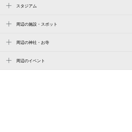
西鉄福岡（天神）駅
スタジアム
福岡市営平和台陸上競技場
渡辺通駅
周辺の施設・スポット
天神駅
渡辺通五丁目通り
薬院駅
토요코인 후쿠오카 텐진
周辺の神社・お寺
中洲川端駅
周辺に神社・お寺が見つかりませんでした。
東横イン福岡天神（旧：東横イン福岡天神
薬院大通駅
南）
周辺のイベント
次代育成落語会 福岡公演
赤坂駅
大衆居酒屋 新 とんトコとん
リアル脱出ゲーム「閉ざされたゲーム世界
祇園駅
山下ワイン食道
からの脱出」（福岡）
呉服町駅
Guest Houseエアーワン
夏はホークス！天神夏まつり2026
庶民の酒場大富豪
てんちかセール2026
バジェット・レンタカー 天神渡辺通店
大阪フィルハーモニー交響楽団 福岡公演
東急ドエルアルス天神
2026
俺の会議室 天神