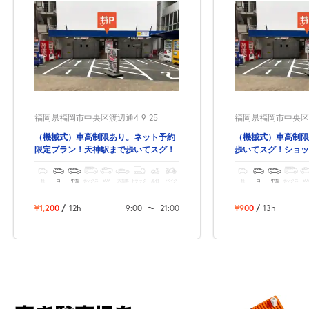
福岡県福岡市中央区渡辺通4-9-25
福岡県福岡市中央区渡
（機械式）車高制限あり。ネット予約
（機械式）車高制限
限定プラン！天神駅まで歩いてスグ！
歩いてスグ！ショッ
ス・観光にも便利な
軽
コ
中型
ボックス
SUV
大型車
トラック
原付
バイク
軽
コ
中型
ボックス
SU
¥1,200
/
12h
9:00
〜
21:00
¥900
/
13h