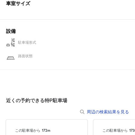
車室サイズ
設備
駐車場形式
路面状態
近くの予約できる特P駐車場
周辺の検索結果を見る
この駐車場から
172m
この駐車場から
17