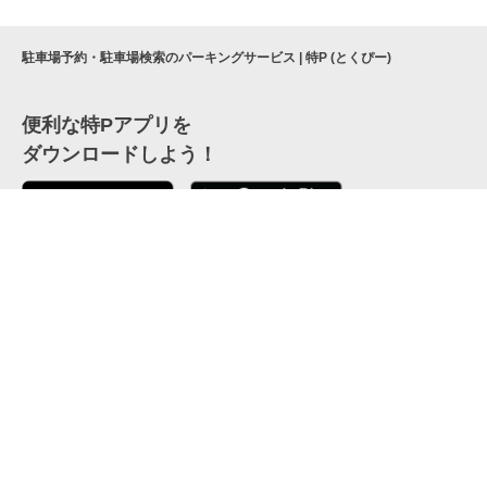
駐車場予約・駐車場検索のパーキングサービス | 特P (とくぴー)
便利な特Pアプリを
ダウンロードしよう！
ここから「インストール」して、便利な特Pアプリを
公式 X
GETしよう
公式 Facebook