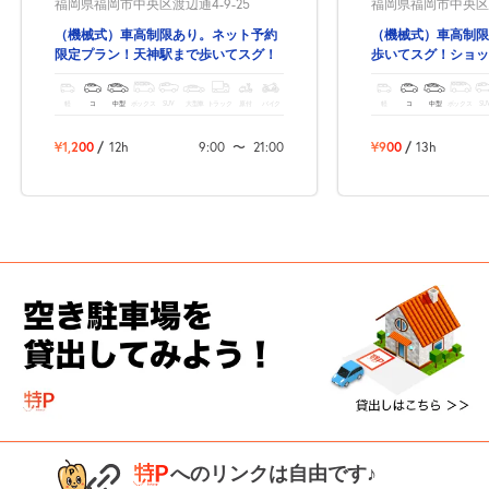
福岡県福岡市中央区渡辺通4-9-25
福岡県福岡市中央区渡
（機械式）車高制限あり。ネット予約
（機械式）車高制限
限定プラン！天神駅まで歩いてスグ！
歩いてスグ！ショッ
ス・観光にも便利な
軽
コ
中型
ボックス
SUV
大型車
トラック
原付
バイク
軽
コ
中型
ボックス
SU
¥1,200
/
12h
9:00
〜
21:00
¥900
/
13h
へのリンクは自由です♪