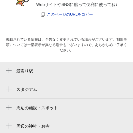
WebサイトやSNSに貼って便利に使ってね♪
このページのURLをコピー
掲載されている情報は、予告なく変更されている場合がございます。制限事
項については一部表示が異なる場合もございますので、あらかじめご了承く
ださい。
最寄り駅
渡辺通駅
天神南駅
スタジアム
福岡市営平和台陸上競技場
薬院駅
周辺の施設・スポット
西鉄福岡（天神）駅
bivi福岡 駐輪場
天神駅
BiVi福岡
周辺の神社・お寺
薬院大通駅
周辺に神社・お寺が見つかりませんでした。