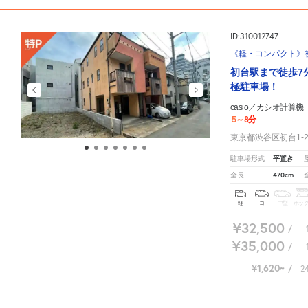
ID:310012747
《軽・コンパクト》初台
初台駅まで徒歩7
極駐車場！
casio／カシオ計算
5～8分
東京都渋谷区初台1-28
平置き
駐車場形式
470cm
全長
軽
コ
中型
ボッ
¥32,500
/
¥35,000
/
¥1,620
/
2
casio／カシオ計算機（株） 本社周辺の相場よりお得な特P月極マップです。
月極駐車場のご掲