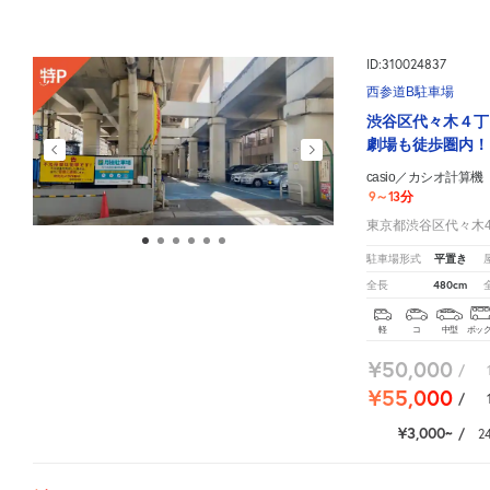
ID:310024837
西参道B駐車場
渋谷区代々木４丁
劇場も徒歩圏内！
casio／カシオ計算
9～13分
東京都渋谷区代々木4-
平置き
駐車場形式
480cm
全長
軽
コ
中型
ボッ
¥50,000
/
¥55,000
/
¥3,000
/
2