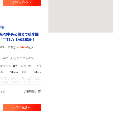
お申し込みへ
車場
新宿中央公園まで徒歩圏
４丁目の月極駐車場！
742m
機（株） 本社から
徒歩
24-20 新宿ウエスト424
屋外
1台
屋内外形式
駐車台数
185cm
155cm
全幅
車高
クス
SUV
大型車
トラック
原付
バイク
1
月極契約
空
ヶ月
お申し込みへ