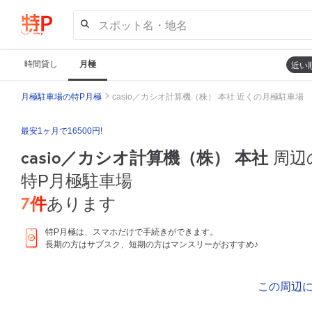
スポット名・地名
時間貸し
月極
近い
月極駐車場の特P月極
casio／カシオ計算機（株） 本社 近くの月極駐車場
最安1ヶ月で16500円!
casio／カシオ計算機（株） 本社
周辺
特P月極駐車場
7
件
あります
特P月極は、スマホだけで手続きができます。
長期の方はサブスク、短期の方はマンスリーがおすすめ♪
この周辺