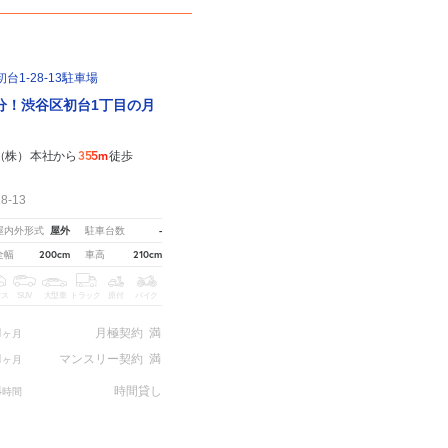
1-28-13駐車場
分！渋谷区初台1丁目の月
355m
機（株） 本社から
徒歩
-13
屋外
-
屋内外形式
駐車台数
200cm
210cm
全幅
車高
クス
SUV
大型車
トラック
原付
バイク
1
月極契約
満
ヶ月
1
マンスリー契約
満
ヶ月
4
時間貸し
時間
載に関しては
こちら。
※ご注意ください - 徒歩時間は地形の状況や迂回路を反映できていない場合