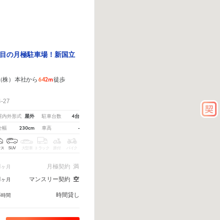
目の月極駐車場！新国立
642m
機（株） 本社から
徒歩
27
屋外
4台
屋内外形式
駐車台数
230cm
-
全幅
車高
クス
SUV
大型車
トラック
原付
バイク
1
月極契約
満
ヶ月
1
マンスリー契約
空
ヶ月
4
時間貸し
時間