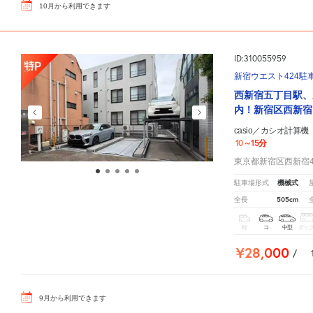
10
月
から利用できます
ID:310055959
新宿ウエスト424駐
西新宿五丁目駅、
内！新宿区西新宿
casio／カシオ計算
10～15分
東京都新宿区西新宿4-
機械式
駐車場形式
505cm
全長
軽
コ
中型
ボッ
¥28,000
/
9
月
から利用できます