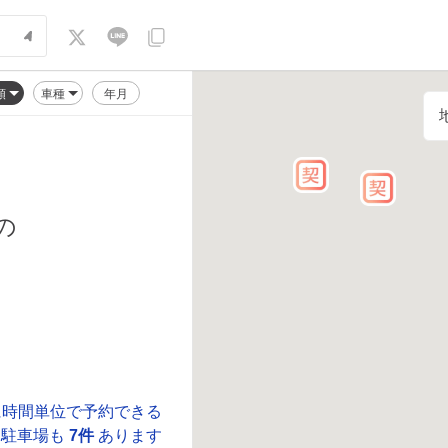
順
車種
年月
の
に時間単位で予約できる
駐車場も
7件
あります