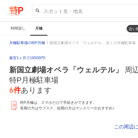
スポット名・地名
時間貸し
月極
近い
月極駐車場の特P月極
新国立劇場オペラ「ウェルテル」 近くの月極駐車場
最安1ヶ月で16500円!
新国立劇場オペラ「ウェルテル」
周
特P月極駐車場
6
件
あります
特P月極は、スマホだけで手続きができます。
長期の方はサブスク、短期の方はマンスリーがおすすめ♪
この周辺