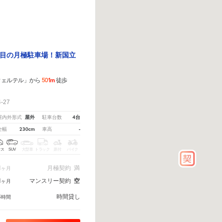
目の月極駐車場！新国立
501m
ウェルテル」から
徒歩
27
屋外
4台
屋内外形式
駐車台数
230cm
-
全幅
車高
クス
SUV
大型車
トラック
原付
バイク
1
月極契約
満
ヶ月
1
マンスリー契約
空
ヶ月
4
時間貸し
時間