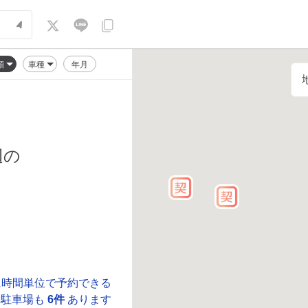
順
車種
年月
辺の
に時間単位で予約できる
駐車場も
6件
あります