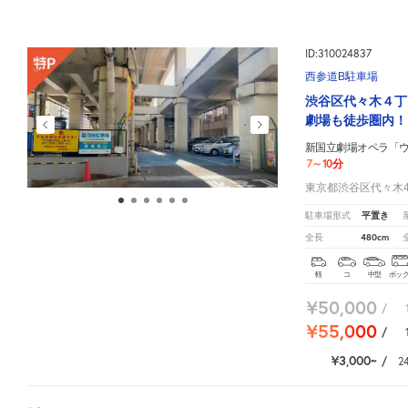
ID:310024837
西参道B駐車場
渋谷区代々木４丁
劇場も徒歩圏内！
新国立劇場オペラ「
7～10分
東京都渋谷区代々木4-
平置き
駐車場形式
480cm
全長
軽
コ
中型
ボッ
¥50,000
/
¥55,000
/
¥3,000
/
2