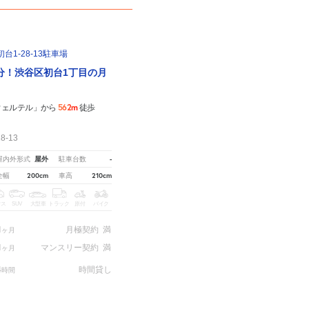
1-28-13駐車場
分！渋谷区初台1丁目の月
562m
ウェルテル」から
徒歩
-13
屋外
-
屋内外形式
駐車台数
200cm
210cm
全幅
車高
クス
SUV
大型車
トラック
原付
バイク
1
月極契約
満
ヶ月
1
マンスリー契約
満
ヶ月
4
時間貸し
時間
掲載に関しては
こちら。
※ご注意ください - 徒歩時間は地形の状況や迂回路を反映できていない場合