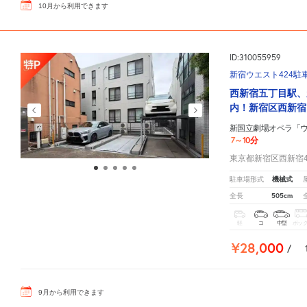
10
月
から利用できます
ID:310055959
新宿ウエスト424駐
西新宿五丁目駅、
内！新宿区西新宿
新国立劇場オペラ「
7～10分
東京都新宿区西新宿4-
機械式
駐車場形式
505cm
全長
軽
コ
中型
ボッ
¥28,000
/
9
月
から利用できます