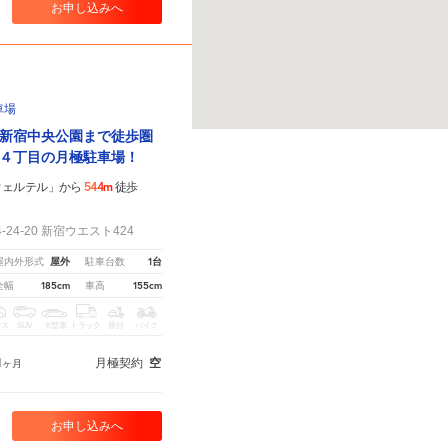
お申し込みへ
車場
新宿中央公園まで徒歩圏
４丁目の月極駐車場！
544m
ウェルテル」から
徒歩
24-20 新宿ウエスト424
屋外
1台
屋内外形式
駐車台数
185cm
155cm
全幅
車高
クス
SUV
大型車
トラック
原付
バイク
1
月極契約
空
ヶ月
お申し込みへ