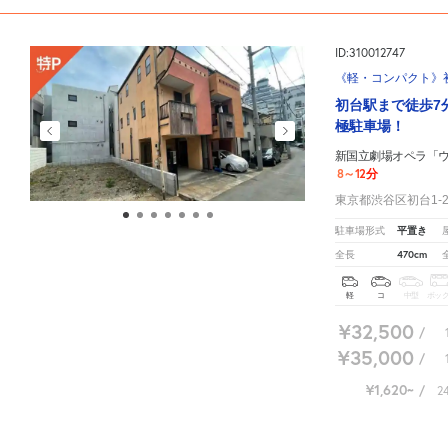
ID:310012747
《軽・コンパクト》初台
初台駅まで徒歩7
極駐車場！
新国立劇場オペラ「
8～12分
東京都渋谷区初台1-28
平置き
駐車場形式
470cm
全長
軽
コ
中型
ボッ
¥32,500
/
¥35,000
/
¥1,620
/
2
新国立劇場オペラ「ウェルテル」周辺の相場よりお得な特P月極マップです。
月極駐車場のご