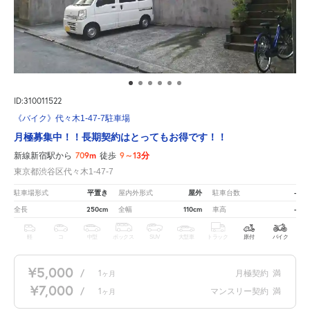
ID:310011522
《バイク》代々木1-47-7駐車場
月極募集中！！長期契約はとってもお得です！！
709m
9～13分
新線新宿駅から
徒歩
東京都渋谷区代々木1-47-7
平置き
屋外
-
駐車場形式
屋内外形式
駐車台数
250cm
110cm
-
全長
全幅
車高
軽
コ
中型
ボックス
SUV
大型車
トラック
原付
バイク
¥5,000
/
1
月極契約
満
ヶ月
¥7,000
/
1
マンスリー契約
満
ヶ月