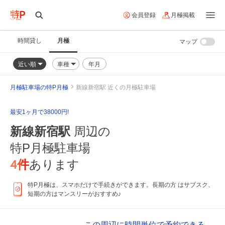
会員登録
月極掲載
時間貸し
月極
マップ
近い順
車種
年月
月極駐車場の特P月極
新線新宿駅 近くの月極駐車場
最安1ヶ月で38000円!
新線新宿駅
周辺の
特P月極駐車場
4
件
あります
特P月極は、スマホだけで手続きができます。長期の方 はサブスク、
短期の方はマンスリーがおすすめ♪
この周辺に時間単位で予約できる