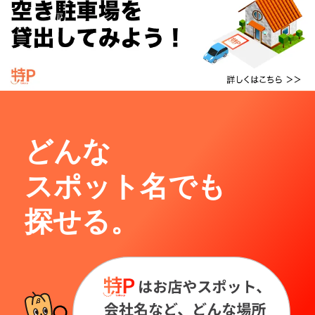
どんな
スポット名でも
探せる。