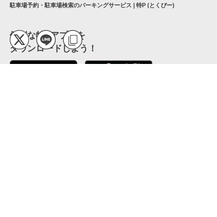
駐車場予約・駐車場検索のパーキングサービス | 特P (とくぴー)
便利な特Pアプリを
ダウンロードしよう！
ここから「インストール」して、便利な特Pアプリを
公式 X
GETしよう
公式 Facebook
特P