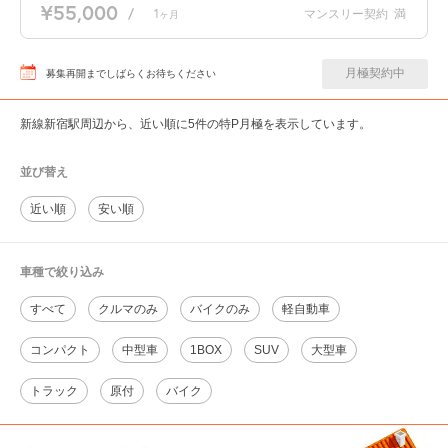
¥55,000
/
1
マンスリー契約
満
ヶ月
月極契約中
募集再開までしばらくお待ちください
新線新宿駅周辺から、近い順に5件の特P月極を表示しています。
並び替え
近い順
安い順
車種で絞り込み
すべて
クルマのみ
バイクのみ
軽自動車
コンパクト
中型車
1BOX
SUV
大型車
トラック
原付
バイク