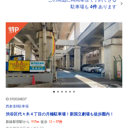
駐車場も
4件
あります
ID:310024837
西参道B駐車場
渋谷区代々木４丁目の月極駐車場！新国立劇場も徒歩圏内！
917m
12～17分
新線新宿駅から
徒歩