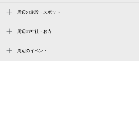
新宿西口駅
国立競技場 千駄ヶ谷門
周辺の施設・スポット
南新宿駅
ウェンディーズ ・ファーストキッチン新宿
新国立竞技场
新宿三丁目駅
南口店
周辺の神社・お寺
japan national stadium
都庁前駅
青年館ホテル
新宿瑠璃光院白蓮華堂
estádio nacional do japão
代々木駅
株式会社タイセイ・ハウジー 新宿営業所
周辺のイベント
國立競技場
ルミネ新宿「旅するビアガーデン
西新宿駅
新宿駅前メンタルクリニック
Hello（ハロー）」
国立スタジアム
西武新宿駅
モバステ新宿店
京王夏祭り2026 FUN！FUN！SUMMER！
mufg stadium
新宿御苑前駅
じぶんクリニック 新宿院
（ファン ファン サマー）
mufgスタジアム（国立競技場）
参宮橋駅
甲州街道
京王BBQ（バーベキュー）ガーデン
estadio nacional de japón
北参道駅
竜星の嵐 新宿店
すみっコぐらし展～めしあがれ♪すみっコレ
ストラン～（東京）
国立競技場
池田整形外科クリニック
古代文明最大の謎に迫る「ピラミッドと人
도쿄 국립경기장
リモーネプラス
間」
g メディカルアートクリニック
世界の人形劇シリーズ『シンデレラ』