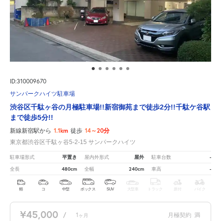
ID:310009670
サンパークハイツ駐車場
渋谷区千駄ヶ谷の月極駐車場!!新宿御苑まで徒歩2分!!千駄ケ谷駅
まで徒歩5分!!
1.1km
14～20分
新線新宿駅から
徒歩
東京都渋谷区千駄ヶ谷5-2-15 サンパークハイツ
平置き
屋外
-
駐車場形式
屋内外形式
駐車台数
480cm
240cm
-
全長
全幅
車高
軽
コ
中型
ボックス
SUV
大型車
トラック
原付
バイク
¥45,000
/
1
月極契約
満
ヶ月