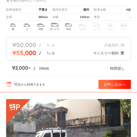
東京都渋谷区代々木4-27
平置き
屋外
4台
駐車場形式
屋内外形式
駐車台数
480cm
230cm
-
全長
全幅
車高
軽
コ
中型
ボックス
SUV
大型車
トラック
原付
バイク
¥50,000
/
1
月極契約
満
ヶ月
¥55,000
/
1
マンスリー契約
空
ヶ月
¥3,000
/
24
時間貸し
時間
10
お申し込みへ
月
から利用できます