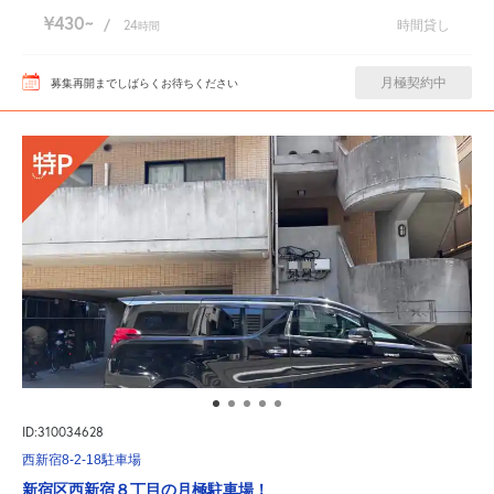
¥430
/
24
時間貸し
時間
月極契約中
募集再開までしばらくお待ちください
ID:310034628
西新宿8-2-18駐車場
新宿区西新宿８丁目の月極駐車場！