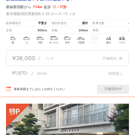
954m
12～17分
新線新宿駅から
徒歩
東京都新宿区西新宿8-2-18 ローズパティオ
平置き
屋外
-
駐車場形式
屋内外形式
駐車台数
500cm
200cm
-
全長
全幅
車高
軽
コ
中型
ボックス
SUV
大型車
トラック
原付
バイク
¥38,000
/
1
月極契約
満
ヶ月
¥1,870
/
24
時間貸し
時間
月極契約中
募集再開までしばらくお待ちください