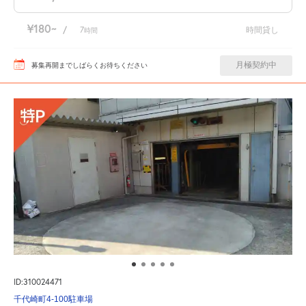
¥180
/
7
時間貸し
時間
月極契約中
募集再開までしばらくお待ちください
ID:310024471
千代崎町4-100駐車場