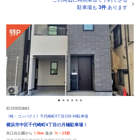
駐車場も
3件
あります
ID:310052883
《軽・コンパクト》千代崎町4丁目100-49駐車場
横浜市中区千代崎町4丁目の月極駐車場！
1.3km
16～23分
矢口台公園から
徒歩