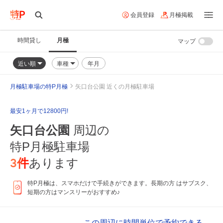
会員登録
月極掲載
時間貸し
月極
マップ
近い順
車種
年月
月極駐車場の特P月極
矢口台公園 近くの月極駐車場
最安1ヶ月で12800円!
矢口台公園
周辺の
特P月極駐車場
3
件
あります
特P月極は、スマホだけで手続きができます。長期の方 はサブスク、
短期の方はマンスリーがおすすめ♪
この周辺に時間単位で予約できる