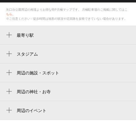
矢口台公園周辺の相場よりお得な特P月極マップです。
月極駐車場のご掲載に関しては
こ
ちら。
※ご注意ください - 徒歩時間は地形の状況や迂回路を反映できていない場合があります。
最寄り駅
山手駅
根岸駅
スタジアム
yokohama stadium
横浜スタジアム 3塁側内野席
周辺の施設・スポット
矢口台公園
横滨球场
ルミエール山手
周辺の神社・お寺
ハマスタ
周辺に神社・お寺が見つかりませんでした。
本牧緑ヶ丘公園
横浜スタジアム
周辺のイベント
横浜カントリー＆アスレチッククラブ
橫濱棒球場
周辺にイベントが見つかりませんでした。
本牧緑ケ丘公園
橫濱球場
YOKOHAMA COUNTRY & ATHLETIC CLUB