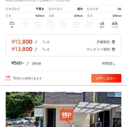
神奈川県横浜市中区千代崎町4丁目100-49
平置き
屋内
1台
駐車場形式
屋内外形式
駐車台数
420cm
200cm
200cm
全長
全幅
車高
軽
コ
中型
ボックス
SUV
大型車
トラック
原付
バイク
¥12,800
/
1
月極契約
空
ヶ月
¥13,800
/
1
マンスリー契約
空
ヶ月
¥560
/
24
時間貸し
時間
10
お申し込みへ
月
から利用できます