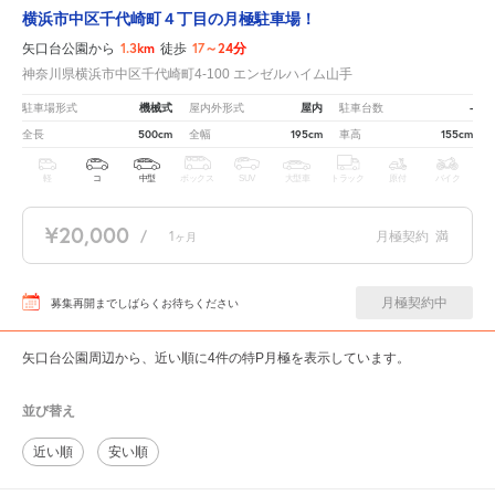
横浜市中区千代崎町４丁目の月極駐車場！
1.3km
17～24分
矢口台公園から
徒歩
神奈川県横浜市中区千代崎町4-100 エンゼルハイム山手
機械式
屋内
-
駐車場形式
屋内外形式
駐車台数
500cm
195cm
155cm
全長
全幅
車高
軽
コ
中型
ボックス
SUV
大型車
トラック
原付
バイク
¥20,000
/
1
月極契約
満
ヶ月
月極契約中
募集再開までしばらくお待ちください
矢口台公園周辺から、近い順に4件の特P月極を表示しています。
並び替え
近い順
安い順