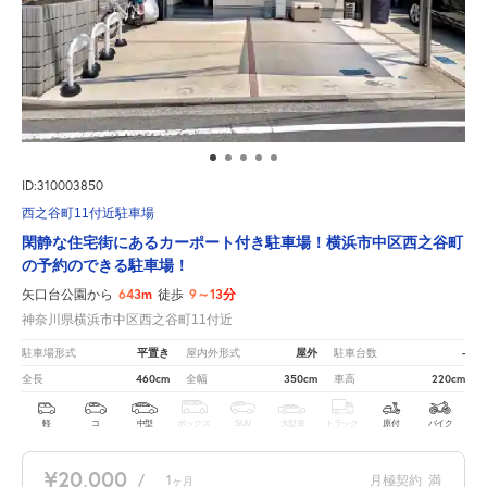
ID:310003850
西之谷町11付近駐車場
閑静な住宅街にあるカーポート付き駐車場！横浜市中区西之谷町
の予約のできる駐車場！
643m
9～13分
矢口台公園から
徒歩
神奈川県横浜市中区西之谷町11付近
平置き
屋外
-
駐車場形式
屋内外形式
駐車台数
460cm
350cm
220cm
全長
全幅
車高
軽
コ
中型
ボックス
SUV
大型車
トラック
原付
バイク
¥20,000
/
1
月極契約
満
ヶ月