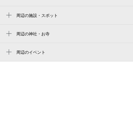
横浜スタジアム右ウィング席
石川町駅
yokohama stadium right-field seat
周辺の施設・スポット
ピザーラ 本牧店
yokohama stadium
山手警察署見晴通交番
周辺の神社・お寺
横浜スタジアム 3塁側内野席
周辺に神社・お寺が見つかりませんでした。
ヒルママーケットプレイス 本牧店
横滨球场
周辺のイベント
上台市場前
ハマスタ
生誕100年 かこさとし展 生きるというこ
さ介
とは、本当は、喜びです
横浜スタジアム
大東ハイツ
常設展「神奈川の風光と文学」
橫濱棒球場
見晴トンネル
戦国のひとびと 二人の秀頼
橫濱球場
フィオーレ
ワシン坂公園
ルネ横浜山手
山手町公園