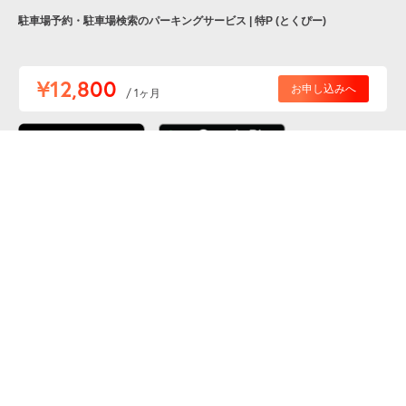
駐車場予約・駐車場検索のパーキングサービス | 特P (とくぴー)
便利な特Pアプリを
¥12,800
お申し込みへ
/ 1ヶ月
ダウンロードしよう！
ここから「インストール」して、便利な特Pアプリを
公式 X
GETしよう
公式 Facebook
特P