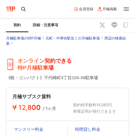
会員登録
月極掲載
契約
詳細・注意事項
月極駐車場の特P月極
元町・中華街駅近くの月極駐車場
周辺の検索結
果
オンライン契約できる
特P月極駐車場
《軽・コンパクト》千代崎町4丁目100-49駐車場
月極サブスク賃料
¥
12,800
契約時手数料14,080円
/ 1ヶ月
車庫証明が発行できます
マンスリー料金
時間貸し料金