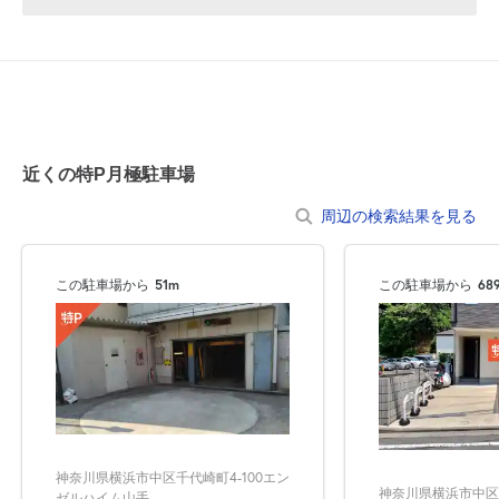
近くの特P月極駐車場
周辺の検索結果を見る
この駐車場から
51m
この駐車場から
68
神奈川県横浜市中区千代崎町4-100エン
神奈川県横浜市中区
ゼルハイム山手