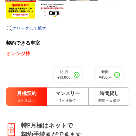
クリックして拡大
契約できる車室
オレンジ枠
1ヶ月
時間
¥13,800
¥450〜
月極契約
マンスリー
時間貸し
6ヶ月以上
1ヶ月単位
時間・日単位
特P月極はネットで
契約手続きができます。