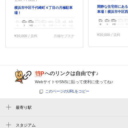
閑静な住宅街にある
横浜市中区千代崎町４丁目の月極駐車
車場！横浜市中区西
場！
きる駐車場！
軽
コ
中型
ボックス
SU
軽
コ
中型
ボックス
SUV
大型車
トラック
原付
バイク
¥20,000
/ 賃料
¥20,000
/ 賃料
月極サブスク
へのリンクは自由です♪
WebサイトやSNSに貼って便利に使ってね♪
このページのURLをコピー
最寄り駅
元町・中華街駅
山手駅
スタジアム