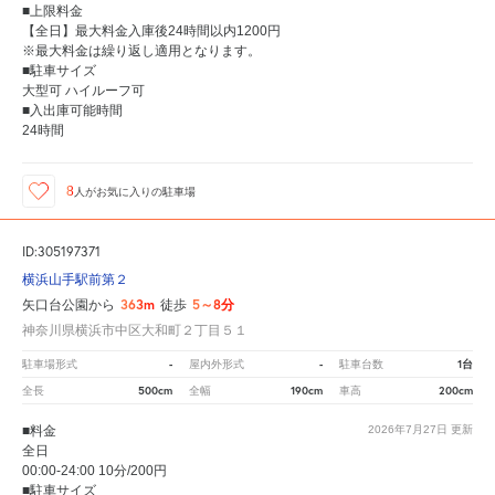
■上限料金
【全日】最大料金入庫後24時間以内1200円
※最大料金は繰り返し適用となります。
■駐車サイズ
大型可 ハイルーフ可
■入出庫可能時間
24時間
8
人が
お気に入りの駐車場
ID:305197371
横浜山手駅前第２
363m
5～8分
矢口台公園から
徒歩
神奈川県横浜市中区大和町２丁目５１
-
-
1台
駐車場形式
屋内外形式
駐車台数
500cm
190cm
200cm
全長
全幅
車高
■料金
2026年7月27日
更新
全日
00:00-24:00 10分/200円
■駐車サイズ