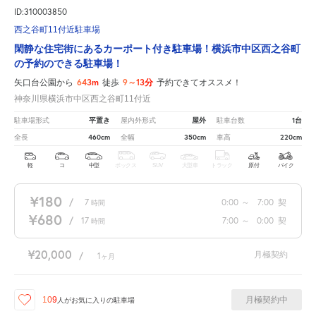
ID:310003850
西之谷町11付近駐車場
閑静な住宅街にあるカーポート付き駐車場！横浜市中区西之谷町
の予約のできる駐車場！
643m
9～13分
矢口台公園から
徒歩
予約できてオススメ！
神奈川県横浜市中区西之谷町11付近
平置き
屋外
1台
駐車場形式
屋内外形式
駐車台数
460cm
350cm
220cm
全長
全幅
車高
軽
コ
中型
ボックス
SUV
大型車
トラック
原付
バイク
¥180
/
7
0:00
～
7:00
契
時間
¥680
/
17
7:00
～
0:00
契
時間
¥20,000
月極契約
/
1
ヶ月
月極契約中
109
人が
お気に入りの駐車場