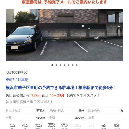
ID:310039950
東町3-1駐車場
横浜市磯子区東町の予約できる駐車場！根岸駅まで徒歩6分！
1.2km
16～23分
矢口台公園から
徒歩
予約できてオススメ！
神奈川県横浜市磯子区東町3-1
平置き
屋外
1台
駐車場形式
屋内外形式
駐車台数
480cm
200cm
-
全長
全幅
車高