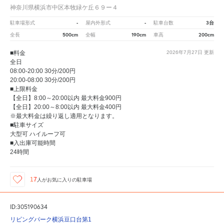
神奈川県横浜市中区本牧緑ケ丘６９ー４
-
-
3台
駐車場形式
屋内外形式
駐車台数
500cm
190cm
200cm
全長
全幅
車高
■料金
2026年7月27日
更新
全日
08:00-20:00 30分/200円
20:00-08:00 30分/200円
■上限料金
【全日】8:00～20:00以内 最大料金900円
【全日】20:00～8:00以内 最大料金400円
※最大料金は繰り返し適用となります。
■駐車サイズ
大型可 ハイルーフ可
■入出庫可能時間
24時間
17
人が
お気に入りの駐車場
ID:305190634
リビングパーク横浜豆口台第1