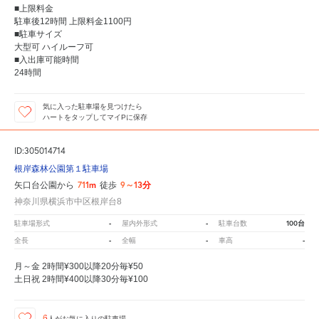
■上限料金
駐車後12時間 上限料金1100円
■駐車サイズ
大型可 ハイルーフ可
■入出庫可能時間
24時間
気に入った駐車場を見つけたら
ハートをタップしてマイPに保存
ID:305014714
根岸森林公園第１駐車場
711m
9～13分
矢口台公園から
徒歩
神奈川県横浜市中区根岸台8
-
-
100台
駐車場形式
屋内外形式
駐車台数
-
-
-
全長
全幅
車高
月～金 2時間¥300以降20分毎¥50
土日祝 2時間¥400以降30分毎¥100
6
人が
お気に入りの駐車場