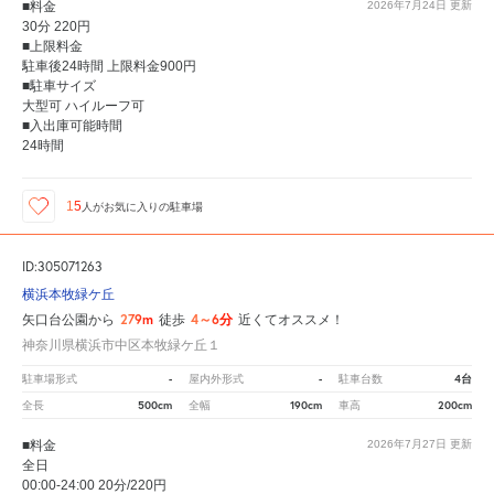
■料金
2026年7月24日
更新
30分 220円
■上限料金
駐車後24時間 上限料金900円
■駐車サイズ
大型可 ハイルーフ可
■入出庫可能時間
24時間
15
人が
お気に入りの駐車場
ID:305071263
横浜本牧緑ケ丘
279m
4～6分
矢口台公園から
徒歩
近くてオススメ！
神奈川県横浜市中区本牧緑ケ丘１
-
-
4台
駐車場形式
屋内外形式
駐車台数
500cm
190cm
200cm
全長
全幅
車高
■料金
2026年7月27日
更新
全日
00:00-24:00 20分/220円