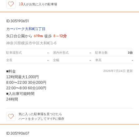
10
人が
お気に入りの駐車場
ID:305190651
カーパーク大和町1丁目
619m
8～12分
矢口台公園から
徒歩
神奈川県横浜市中区大和町1-6
-
-
3台
駐車場形式
屋内外形式
駐車台数
-
-
-
全長
全幅
車高
■料金
2026年7月24日
更新
12時間最大1,000円
8:00〜22:00 30分200円
22:00〜8:00 60分100円
■入出庫可能時間
24時間
気に入った駐車場を見つけたら
ハートをタップしてマイPに保存
ID:305190607