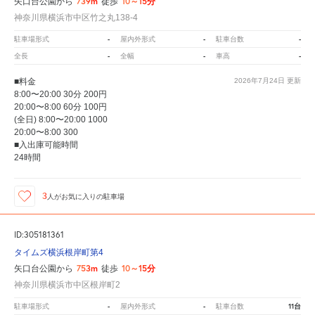
739m
10～15分
矢口台公園から
徒歩
神奈川県横浜市中区竹之丸138-4
-
-
-
駐車場形式
屋内外形式
駐車台数
-
-
-
全長
全幅
車高
■料金
2026年7月24日
更新
8:00〜20:00 30分 200円
20:00〜8:00 60分 100円
(全日) 8:00〜20:00 1000
20:00〜8:00 300
■入出庫可能時間
24時間
3
人が
お気に入りの駐車場
ID:305181361
タイムズ横浜根岸町第4
753m
10～15分
矢口台公園から
徒歩
神奈川県横浜市中区根岸町2
-
-
11台
駐車場形式
屋内外形式
駐車台数