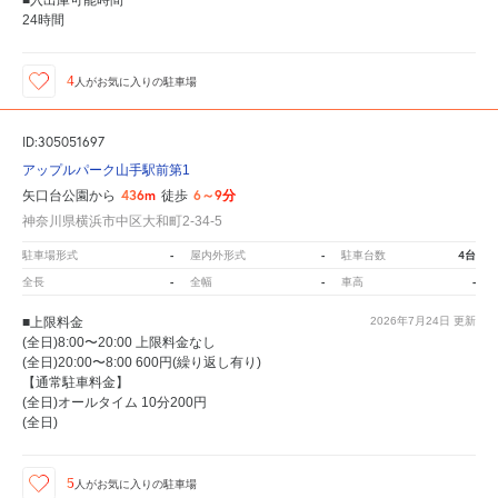
24時間
4
人が
お気に入りの駐車場
ID:305051697
アップルパーク山手駅前第1
436m
6～9分
矢口台公園から
徒歩
神奈川県横浜市中区大和町2-34-5
-
-
4台
駐車場形式
屋内外形式
駐車台数
-
-
-
全長
全幅
車高
■上限料金
2026年7月24日
更新
(全日)8:00〜20:00 上限料金なし
(全日)20:00〜8:00 600円(繰り返し有り)
【通常駐車料金】
(全日)オールタイム 10分200円
(全日)
5
人が
お気に入りの駐車場