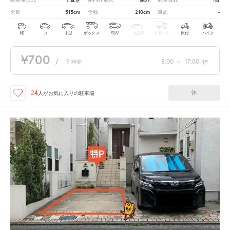
515cm
210cm
-
全長
全幅
車高
軽
コ
中型
ボックス
SUV
大型車
トラック
原付
バイク
¥700
/
9
8:00
～
17:00
休
時間
休
24
人が
お気に入りの駐車場