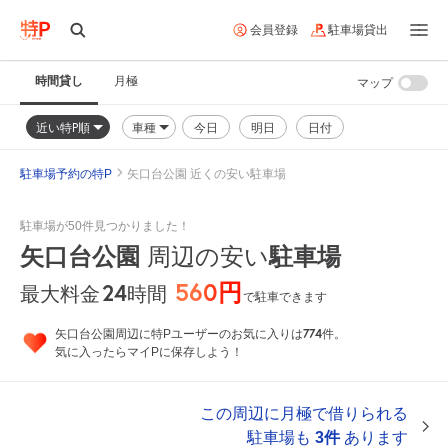
会員登録
駐車場貸出
時間貸し
月極
マップ
近い特P順
車種
今日
明日
日付
駐車場予約の特P
矢口台公園 近くの安い駐車場
駐車場が50件見つかりました！
矢口台公園
周辺の安い
駐車場
560円
24
時間
最大料金
で駐車できます
774
矢口台公園周辺に特Pユーザーのお気に入りは
件。
気に入ったらマイPに保存しよう！
この周辺に月極で借りられる
駐車場も
3件
あります