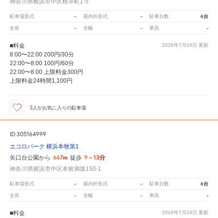
神奈川県横浜市中区根岸町1-5
-
-
6台
駐車場形式
屋内外形式
駐車台数
-
-
-
全長
全幅
車高
■料金
2026年7月24日
更新
8:00〜22:00 200円/30分
22:00〜8:00 100円/60分
22:00〜8:00 上限料金300円
上限料金24時間1,100円
3
人が
お気に入りの駐車場
ID:305164999
エコロパーク 横浜本牧第1
667m
9～13分
矢口台公園から
徒歩
神奈川県横浜市中区本牧満坂150-1
-
-
6台
駐車場形式
屋内外形式
駐車台数
-
-
-
全長
全幅
車高
■料金
2026年7月24日
更新