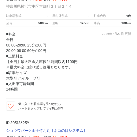
神奈川県横浜市中区本郷町３丁目２４４
-
-
4台
駐車場形式
屋内外形式
駐車台数
500cm
190cm
200cm
全長
全幅
車高
■料金
2026年7月27日
更新
全日
08:00-20:00 25分/200円
20:00-08:00 60分/100円
■上限料金
【全日】最大料金入庫後24時間以内1100円
※最大料金は繰り返し適用となります。
■駐車サイズ
大型可 ハイルーフ可
■入出庫可能時間
24時間
気に入った駐車場を見つけたら
ハートをタップしてマイPに保存
ID:305136959
ショウワパーク山手竹之丸【ネコの目システム】