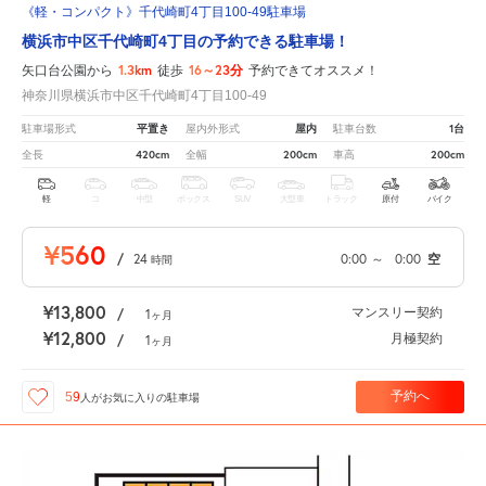
《軽・コンパクト》千代崎町4丁目100-49駐車場
横浜市中区千代崎町4丁目の予約できる駐車場！
1.3km
16～23分
矢口台公園から
徒歩
予約できてオススメ！
神奈川県横浜市中区千代崎町4丁目100-49
平置き
屋内
1台
駐車場形式
屋内外形式
駐車台数
420cm
200cm
200cm
全長
全幅
車高
軽
コ
中型
ボックス
SUV
大型車
トラック
原付
バイク
¥560
/
24
0:00
～
0:00
空
時間
¥13,800
マンスリー契約
/
1
ヶ月
¥12,800
月極契約
/
1
ヶ月
予約へ
59
人が
お気に入りの駐車場