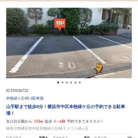
ID:310026722
本牧緑ヶ丘46-1駐車場
山手駅まで徒歩9分！横浜市中区本牧緑ケ丘の予約できる駐車
場！
253m
4～6分
矢口台公園から
徒歩
予約できてオススメ！
神奈川県横浜市中区本牧緑ケ丘46-1 メゾン緑ヶ丘
平置き
屋外
1台
駐車場形式
屋内外形式
駐車台数