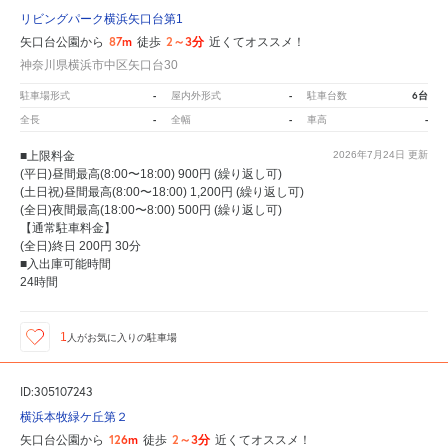
リビングパーク横浜矢口台第1
87m
2～3分
矢口台公園から
徒歩
近くてオススメ！
神奈川県横浜市中区矢口台30
-
-
6台
駐車場形式
屋内外形式
駐車台数
-
-
-
全長
全幅
車高
■上限料金
2026年7月24日
更新
(平日)昼間最高(8:00〜18:00) 900円 (繰り返し可)
(土日祝)昼間最高(8:00〜18:00) 1,200円 (繰り返し可)
(全日)夜間最高(18:00〜8:00) 500円 (繰り返し可)
【通常駐車料金】
(全日)終日 200円 30分
■入出庫可能時間
24時間
1
人が
お気に入りの駐車場
ID:305107243
横浜本牧緑ケ丘第２
126m
2～3分
矢口台公園から
徒歩
近くてオススメ！