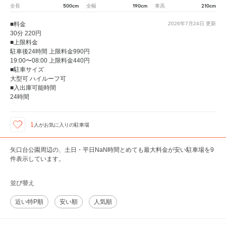
500cm
190cm
210cm
全長
全幅
車高
■料金
2026年7月24日
更新
30分 220円
■上限料金
駐車後24時間 上限料金990円
19:00〜08:00 上限料金440円
■駐車サイズ
大型可 ハイルーフ可
■入出庫可能時間
24時間
1
人が
お気に入りの駐車場
矢口台公園周辺の、土日・平日NaN時間とめても最大料金が安い駐車場を9
件表示しています。
並び替え
近い特P順
安い順
人気順