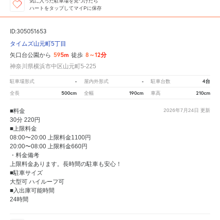
気に入った駐車場を見つけたら
ハートをタップしてマイPに保存
ID:305051653
タイムズ山元町5丁目
595m
8～12分
矢口台公園から
徒歩
神奈川県横浜市中区山元町5-225
-
-
4台
駐車場形式
屋内外形式
駐車台数
500cm
190cm
210cm
全長
全幅
車高
■料金
2026年7月24日
更新
30分 220円
■上限料金
08:00〜20:00 上限料金1100円
20:00〜08:00 上限料金660円
・料金備考
上限料金あります。長時間の駐車も安心！
■駐車サイズ
大型可 ハイルーフ可
■入出庫可能時間
24時間