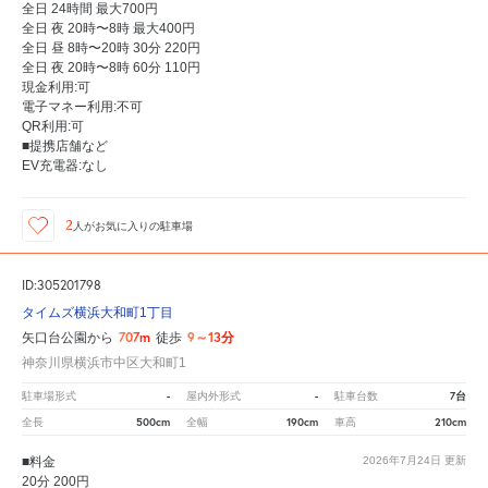
全日 24時間 最大700円
全日 夜 20時〜8時 最大400円
全日 昼 8時〜20時 30分 220円
全日 夜 20時〜8時 60分 110円
現金利用:可
電子マネー利用:不可
QR利用:可
■提携店舗など
EV充電器:なし
2
人が
お気に入りの駐車場
ID:305201798
タイムズ横浜大和町1丁目
707m
9～13分
矢口台公園から
徒歩
神奈川県横浜市中区大和町1
-
-
7台
駐車場形式
屋内外形式
駐車台数
500cm
190cm
210cm
全長
全幅
車高
■料金
2026年7月24日
更新
20分 200円