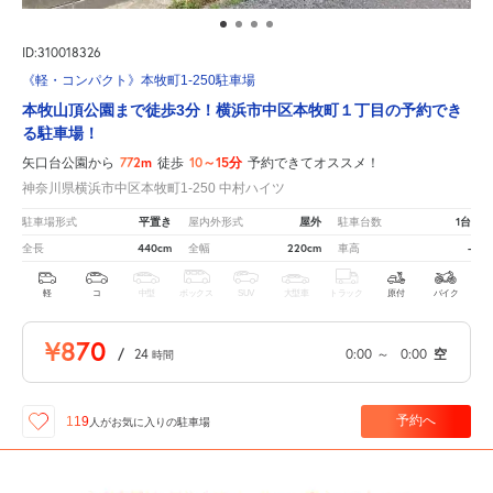
ID:310018326
《軽・コンパクト》本牧町1-250駐車場
本牧山頂公園まで徒歩3分！横浜市中区本牧町１丁目の予約でき
る駐車場！
772m
10～15分
矢口台公園から
徒歩
予約できてオススメ！
神奈川県横浜市中区本牧町1-250 中村ハイツ
平置き
屋外
1台
駐車場形式
屋内外形式
駐車台数
440cm
220cm
-
全長
全幅
車高
軽
コ
中型
ボックス
SUV
大型車
トラック
原付
バイク
¥870
/
24
0:00
～
0:00
空
時間
予約へ
119
人が
お気に入りの駐車場