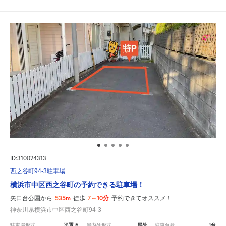
ID:310024313
西之谷町94-3駐車場
横浜市中区西之谷町の予約できる駐車場！
535m
7～10分
矢口台公園から
徒歩
予約できてオススメ！
神奈川県横浜市中区西之谷町94-3
平置き
屋外
1台
駐車場形式
屋内外形式
駐車台数