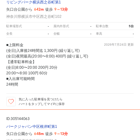
リビングパーク横浜西之谷町第1
642m
9～13分
矢口台公園から
徒歩
神奈川県横浜市中区西之谷町102
-
-
5台
駐車場形式
屋内外形式
駐車台数
-
-
-
全長
全幅
車高
■上限料金
2026年7月24日
更新
(全日)入庫後24時間迄 1,300円 (繰り返し可)
(全日)夜間最高(20:00〜8:00) 400円 (繰り返し可)
【通常駐車料金】
(全日)8:00〜20:00 200円 20分
20:00〜8:00 100円 60分
■入出庫可能時間
24時間
気に入った駐車場を見つけたら
ハートをタップしてマイPに保存
ID:305144063
パークジャパン中区根岸町第1
648m
9～13分
矢口台公園から
徒歩