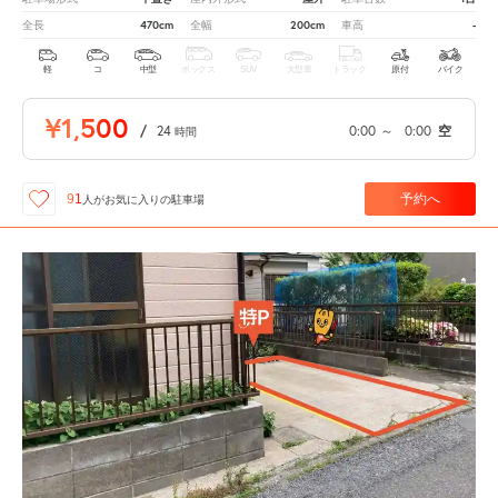
470cm
200cm
-
全長
全幅
車高
軽
コ
中型
ボックス
SUV
大型車
トラック
原付
バイク
¥1,500
/
24
0:00
～
0:00
空
時間
予約へ
91
人が
お気に入りの駐車場