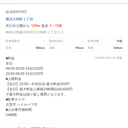
ID:305197372
横浜大和町１丁目
589m
8～12分
矢口台公園から
徒歩
神奈川県横浜市中区大和町１丁目１５
-
-
13台
駐車場形式
屋内外形式
駐車台数
500cm
190cm
200cm
全長
全幅
車高
■料金
2026年7月27日
更新
全日
08:00-20:00 15分/220円
20:00-08:00 15分/220円
■上限料金
【全日】20:00～8:00以内 最大料金500円
【全日】最大料金入庫後24時間以内1600円
※最大料金は繰り返し適用となります。
■駐車サイズ
大型可 ハイルーフ可
■入出庫可能時間
24時間