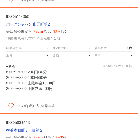
ID:305144050
パークジャパン 山元町第2
733m
10～15分
矢口台公園から
徒歩
神奈川県横浜市中区山元町4-172
-
-
4台
駐車場形式
屋内外形式
駐車台数
-
-
-
全長
全幅
車高
■料金
2026年7月24日
更新
8:00〜20:00 200円/30分
20:00〜8:00 100円/60分
8:00〜20:00 上限料金1,600円
20:00〜8:00 上限料金500円
2
人が
お気に入りの駐車場
ID:305038643
横浜本郷町３丁目第２
737m
10～15分
矢口台公園から
徒歩