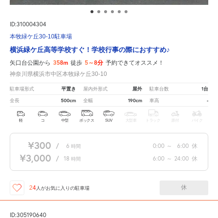
ID:310004304
本牧緑ケ丘30-10駐車場
横浜緑ケ丘高等学校すぐ！学校行事の際におすすめ♪
358m
5～8分
矢口台公園から
徒歩
予約できてオススメ！
神奈川県横浜市中区本牧緑ケ丘30-10
平置き
屋外
1台
駐車場形式
屋内外形式
駐車台数
500cm
190cm
-
全長
全幅
車高
軽
コ
中型
ボックス
SUV
大型車
トラック
原付
バイク
¥300
/
6
0:00
～
6:00
休
時間
¥3,000
/
18
6:00
～
24:00
休
時間
休
24
人が
お気に入りの駐車場
ID:305190640