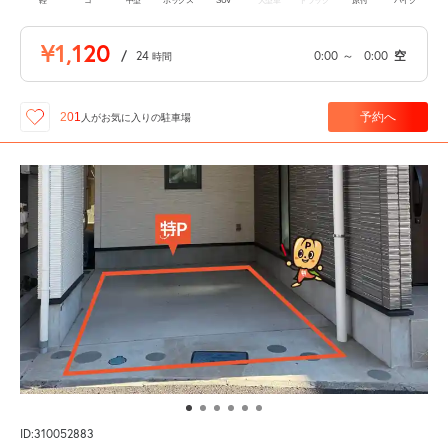
軽
コ
中型
ボックス
SUV
大型車
トラック
原付
バイク
¥1,120
/
24
0:00
～
0:00
空
時間
予約へ
201
人が
お気に入りの駐車場
ID:310052883