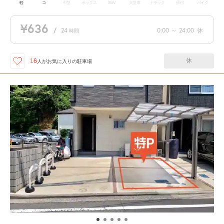
軽
コ
中型
ボックス
SUV
大型車
トラック
原付
バイク
¥636
/
24
0:00
～
24:00
休
時間
休
16
人が
お気に入りの駐車場