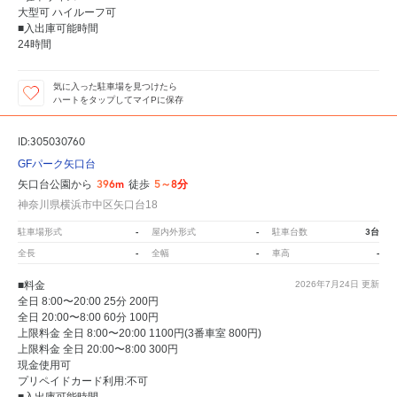
大型可 ハイルーフ可
■入出庫可能時間
24時間
気に入った駐車場を見つけたら
ハートをタップしてマイPに保存
ID:305030760
GFパーク矢口台
396m
5～8分
矢口台公園から
徒歩
神奈川県横浜市中区矢口台18
-
-
3台
駐車場形式
屋内外形式
駐車台数
-
-
-
全長
全幅
車高
■料金
2026年7月24日
更新
全日 8:00〜20:00 25分 200円
全日 20:00〜8:00 60分 100円
上限料金 全日 8:00〜20:00 1100円(3番車室 800円)
上限料金 全日 20:00〜8:00 300円
現金使用可
プリペイドカード利用:不可
■入出庫可能時間