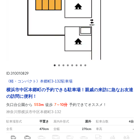
ID:310010829
《軽・コンパクト》本郷町3-132駐車場
横浜市中区本郷町の予約できる駐車場！親戚の来訪に急なお友達
の訪問に便利！
553m
7～10分
矢口台公園から
徒歩
予約できてオススメ！
神奈川県横浜市中区本郷町3-132
平置き
屋外
4台
駐車場形式
屋内外形式
駐車台数
470cm
270cm
-
全長
全幅
車高