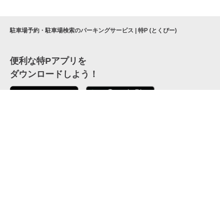
駐車場予約・駐車場検索のパーキングサービス | 特P (とくぴー)
便利な特Pアプリを
ダウンロードしよう！
ここから「インストール」して、便利な特Pアプリを
公式 X
GETしよう
公式 Facebook