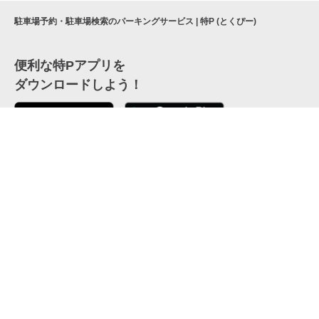
駐車場予約・駐車場検索のパーキングサービス | 特P (とくぴー)
便利な特Pアプリを
ダウンロードしよう！
ここから「インストール」して、便利な特Pアプリを
公式 X
GETしよう
公式 Facebook
特P