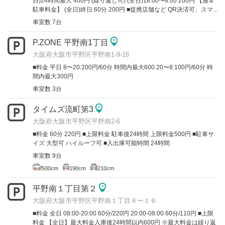
日)24時間最大 400円 (繰り返し可) (全日)18:00〜8:00 200円 【通常
駐車料金】 (全日)終日 60分 200円 ■提携店舗など QR決済可、スマ...
車室数 7台
P.ZONE 平野南1丁目
大阪府大阪市平野区平野南1-9-16
■料金 平日 8〜20:200円/60分 時間内最大600 20〜8:100円/60分 時
間内最大300円
車室数 3台
タイムズ流町第3
大阪府大阪市平野区平野南2-6
■料金 60分 220円 ■上限料金 駐車後24時間 上限料金500円 ■駐車サ
イズ 大型可 ハイルーフ可 ■入出庫可能時間 24時間
車室数 9台
500cm
190cm
210cm
平野南１丁目第２
大阪府大阪市平野区平野南１丁目８ー１６
■料金 全日 08:00-20:00 60分/220円 20:00-08:00 60分/110円 ■上限
料金 【全日】最大料金入庫後24時間以内600円 ※最大料金は繰り返