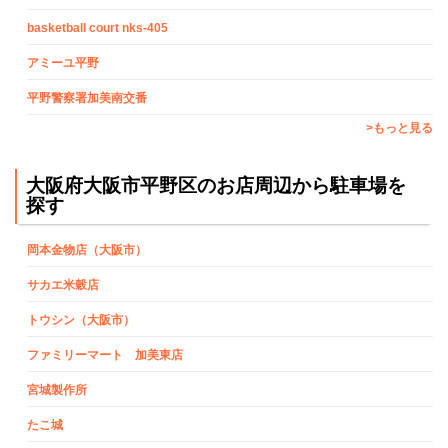
basketball court nks-405
アミーユ平野
平野警察署加美南交番
>もっと見る
大阪府大阪市平野区のお店周辺から駐車場を
探す
岡本金物店（大阪市）
サカエ米穀店
トウシン（大阪市）
ファミリーマート 加美東店
宮城製作所
たこ城