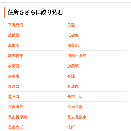
住所をさらに絞り込む
平野元町
瓜破
瓜破西
瓜破東
瓜破南
加美北
加美鞍作
加美正覚寺
加美西
加美東
加美南
喜連
喜連西
喜連東
背戸口
長吉川辺
長吉出戸
長吉長原
長吉長原西
長吉長原東
長吉六反
流町