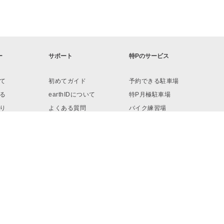
ー
サポート
特Pのサービス
て
初めてガイド
予約できる駐車場
る
earthIDについて
特P月極駐車場
り
よくある質問
バイク練習場
ロード
お問い合わせ
リンク・素材