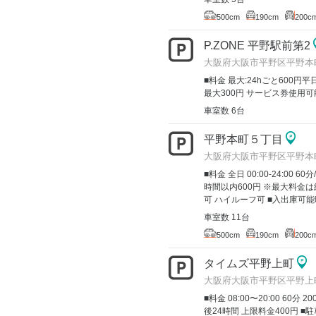
500cm
190cm
200c
P.ZONE 平野駅前第2
大阪府大阪市平野区平野本町2
■料金 最大:24hごと600円平日 
最大300円 サービス券使用可
車室数 6台
平野本町５丁目
大阪府大阪市平野区平野本
■料金 全日 00:00-24:00
時間以内600円 ※最大料金
可 ハイルーフ可 ■入出庫可能
車室数 11台
500cm
190cm
200c
タイムズ平野上町
大阪府大阪市平野区平野上町
■料金 08:00〜20:00 60分 2
後24時間 上限料金400円 