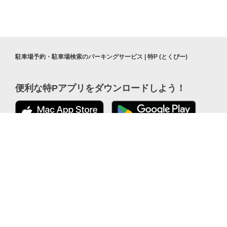
駐車場予約・駐車場検索のパーキングサービス | 特P (とくぴー)
便利な特Pアプリを
ダウンロードしよう！
公式 X
ここから「インストール」して、
便利な特PアプリをGETしよう
公式 Facebook