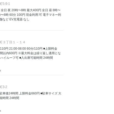
-9-1
 全日 夜 20時〜8時 最大400円 全日 昼 8時〜
20時〜8時 60分 100円 現金利用:可 電子マネー利
店舗など EV充電器:なし
町３丁目１－１４
/110円 21:00-08:00 60分/110円 ■上限料金
間以内600円 ※最大料金は繰り返し適用とな
 ハイルーフ可 ■入出庫可能時間 24時間
m
3-2
金 駐車後24時間 上限料金660円 ■駐車サイズ 大
能時間 24時間
m