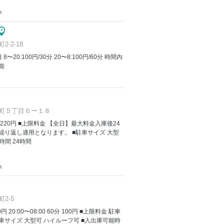
m
-2-18
8〜20:100円/30分 20〜8:100円/60分 時間内
能
町５丁目６ー１８
 60分/220円 ■上限料金 【全日】最大料金入庫後24
は繰り返し適用となります。 ■駐車サイズ 大型
時間 24時間
m
2-5
00円 20:00〜08:00 60分 100円 ■上限料金 駐車
■駐車サイズ 大型可 ハイルーフ可 ■入出庫可能時