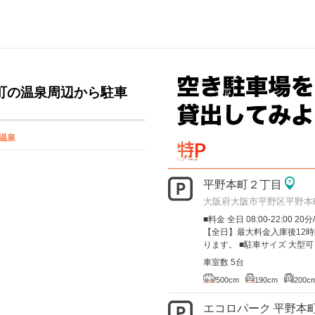
町の温泉周辺から駐車
温泉
平野本町２丁目
大阪府大阪市平野区平野本
■料金 全日 08:00-22:00 20分
【全日】最大料金入庫後12時
ります。 ■駐車サイズ 大型可
車室数 5台
500cm
190cm
200c
エコロパーク 平野本