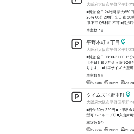
大阪府大阪市平野区平野本町5
■料金 全日 24時間 最大650円
20時 60分 200円 全日 夜 
用:不可 QR利用:不可 ■提携
車室数 7台
平野本町３丁目
大阪府大阪市平野区平野本
■料金 全日 08:00-21:00 15分
【全日】最大料金入庫後24時
ります。 ■駐車サイズ 大型可
車室数 9台
500cm
190cm
200c
タイムズ平野本町
大阪府大阪市平野区平野本町
■料金 60分 220円 ■上限料
型可 ハイルーフ可 ■入出庫可
車室数 5台
500cm
190cm
210c