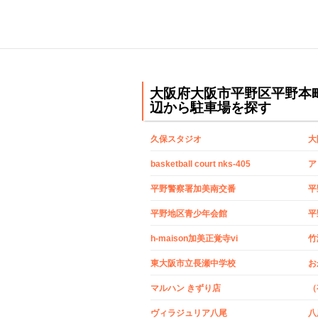
大阪府大阪市平野区平野本
辺から駐車場を探す
久保スタジオ
大
basketball court nks-405
ア
平野警察署加美南交番
平
平野地区青少年会館
h-maison加美正覚寺vi
竹
東大阪市立長瀬中学校
お
マルハン きずり店
（
ヴィラジュリア八尾
八