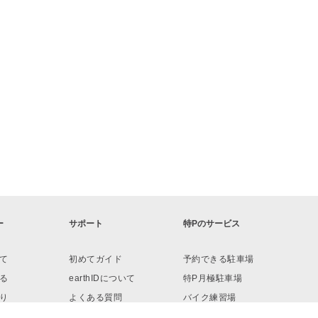
ー
サポート
特Pのサービス
て
初めてガイド
予約できる駐車場
る
earthIDについて
特P月極駐車場
り
よくある質問
バイク練習場
ロード
お問い合わせ