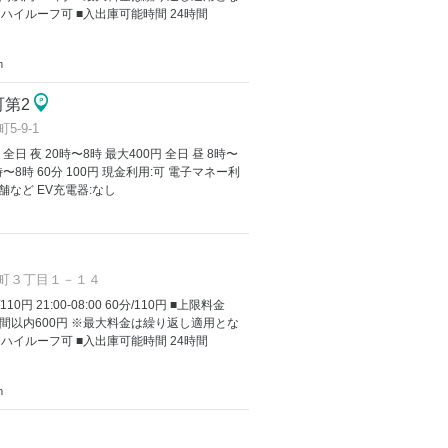
 ハイルーフ可 ■入出庫可能時間 24時間
m
町第2
-9-1
 全日 夜 20時〜8時 最大400円 全日 昼 8時〜
20時〜8時 60分 100円 現金利用:可 電子マネー利
店舗など EV充電器:なし
町３丁目１－１４
/110円 21:00-08:00 60分/110円 ■上限料金
間以内600円 ※最大料金は繰り返し適用とな
 ハイルーフ可 ■入出庫可能時間 24時間
m