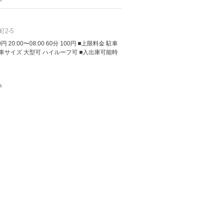
2-5
00円 20:00〜08:00 60分 100円 ■上限料金 駐車
■駐車サイズ 大型可 ハイルーフ可 ■入出庫可能時
m