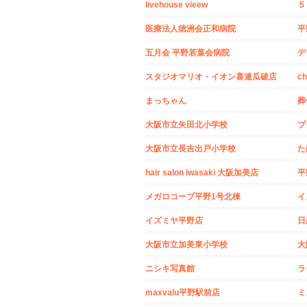
livehouse vieew
５
医療法人徳洲会正和病院
平
五月会 平野若葉会病院
デ
スタジオマリオ・イオン喜連瓜破店
c
まっちゃん
葬
大阪市立矢田北小学校
ブ
大阪市立長吉出戸小学校
た
hair salon iwasaki 大阪加美店
平
メガロコープ平野1号北棟
イ
イズミヤ平野店
日
大阪市立加美東小学校
大
ニシキ写真館
ラ
maxvalu平野駅前店
ミ