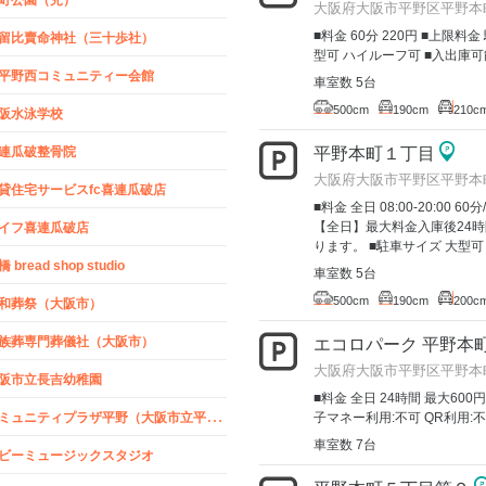
大阪府大阪市平野区平野本町
■料金 60分 220円 ■上限料
留比賣命神社（三十歩社）
型可 ハイルーフ可 ■入出庫可
平野西コミュニティー会館
車室数 5台
500cm
190cm
210c
阪水泳学校
平野本町１丁目
連瓜破整骨院
大阪府大阪市平野区平野本
貸住宅サービスfc喜連瓜破店
■料金 全日 08:00-20:00 60分
【全日】最大料金入庫後24時
イフ喜連瓜破店
ります。 ■駐車サイズ 大型可
 bread shop studio
車室数 5台
500cm
190cm
200c
和葬祭（大阪市）
族葬専門葬儀社（大阪市）
エコロパーク 平野本
大阪府大阪市平野区平野本町4-
阪市立長吉幼稚園
■料金 全日 24時間 最大600円
コ
ミュニティプラザ平野（大阪市立平野区民センター）
子マネー利用:不可 QR利用:不
車室数 7台
ビーミュージックスタジオ