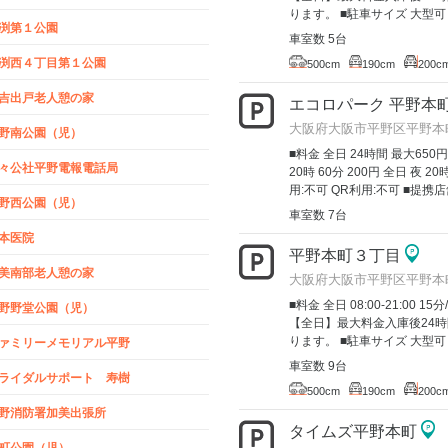
ります。 ■駐車サイズ 大型可
渕第１公園
車室数 5台
渕西４丁目第１公園
500cm
190cm
200c
吉出戸老人憩の家
エコロパーク 平野本
大阪府大阪市平野区平野本町5
野南公園（児）
■料金 全日 24時間 最大650円
々公社平野電報電話局
20時 60分 200円 全日 夜 
用:不可 QR利用:不可 ■提携
野西公園（児）
車室数 7台
本医院
平野本町３丁目
美南部老人憩の家
大阪府大阪市平野区平野本
■料金 全日 08:00-21:00 15分
野野堂公園（児）
【全日】最大料金入庫後24時
ります。 ■駐車サイズ 大型可
ァミリーメモリアル平野
車室数 9台
ライダルサポート 寿樹
500cm
190cm
200c
野消防署加美出張所
タイムズ平野本町
町公園（児）