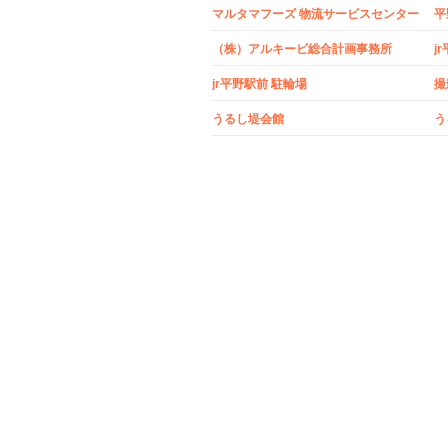
マルタマフーズ 物流サービスセンター
平
（株）アルキービ総合計画事務所
j
jr平野駅前 駐輪場
撮
うるし堤会館
う