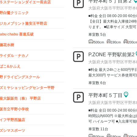
平野本町５丁目第２
５ステーションダイエー長吉店
大阪府大阪市平野区平野本
野白鷺クリニック
■料金 全日 08:00-20:00 60分
【全日】最大料金入庫後24時
ジカメプリント激安王平野店
ります。 ■駐車サイズ 大型可
habu chabu 喜連瓜破
車室数 5台
500cm
190cm
200c
儀花水樹
P.ZONE 平野駅前第2
ライダル・ナカノ
大阪府大阪市平野区平野本町2
ばこ&かふえ
■料金 最大:24hごと600円平日 
最大300円 サービス券使用可
野ドライビングスクール
車室数 6台
ズミヤショッピングセンター平野
平野本町５丁目
産大阪販売（株） 平野店
大阪府大阪市平野区平野本
阪市立平野小学校
■料金 全日 00:00-24:00
時間以内600円 ※最大料金
イフ平野西脇店
可 ハイルーフ可 ■入出庫可能
車室数 11台
ズシマスポーツ
500cm
190cm
200c