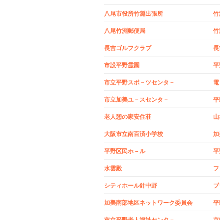
八尾市役所竹淵出張所
竹
八尾竹淵郵便局
竹
長吉ゴルフクラブ
長
市設平野霊園
平
市立平野スポ－ツセンタ－
電
市立加美ユ－スセンタ－
平
老人憩の家安住荘
山
大阪市立南百済小学校
加
平野区民ホ－ル
平
水雲殿
フ
シティホール針中野
ブ
加美南部地区ネットワーク委員会
平
市立平野老人福祉センタ－
京