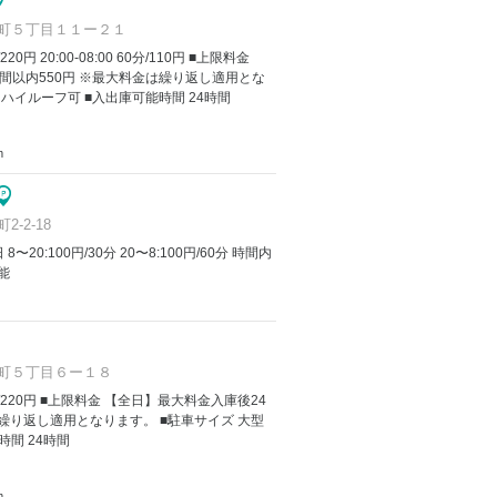
町５丁目１１ー２１
/220円 20:00-08:00 60分/110円 ■上限料金
間以内550円 ※最大料金は繰り返し適用とな
 ハイルーフ可 ■入出庫可能時間 24時間
m
-2-18
8〜20:100円/30分 20〜8:100円/60分 時間内
能
町５丁目６ー１８
 60分/220円 ■上限料金 【全日】最大料金入庫後24
は繰り返し適用となります。 ■駐車サイズ 大型
時間 24時間
m