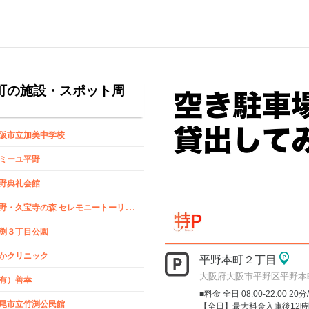
町の施設・スポット周
阪市立加美中学校
ミーユ平野
野典礼会館
平
野・久宝寺の森 セレモニートーリン｜大阪市の葬儀・葬式
渕３丁目公園
かクリニック
平野本町２丁目
大阪府大阪市平野区平野本
有）善幸
■料金 全日 08:00-22:00 20分
尾市立竹渕公民館
【全日】最大料金入庫後12時