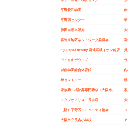
平野愛和学園
赤
平野西センター
新
勝田自動車販売
大
喜連東地区ネットワーク委員会
喜
agu. spa&beauty 喜連瓜破イオン前店
賃
ワイキキボウルズ
ラ
城南学園総合体育館
内橋
絆セレモニー
親
家族葬・福祉葬専門葬祭（大阪市）
家
スタジオアリス 長吉店
大
（財）平野区コミュニティ協会
大阪市立長吉小学校
ア