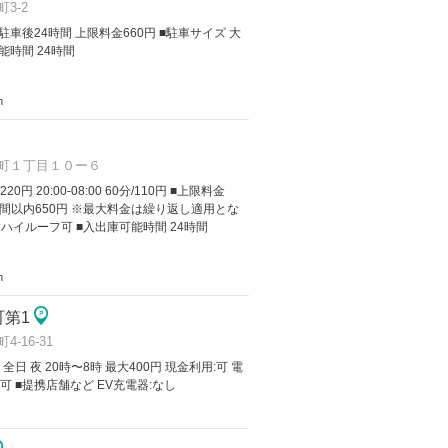
3-2
金 駐車後24時間 上限料金660円 ■駐車サイズ 大
能時間 24時間
m
町１丁目１０ー６
/220円 20:00-08:00 60分/110円 ■上限料金
間以内650円 ※最大料金は繰り返し適用とな
 ハイルーフ可 ■入出庫可能時間 24時間
m
町第1
16-31
 全日 夜 20時〜8時 最大400円 現金利用:可 電
可 ■提携店舗など EV充電器:なし