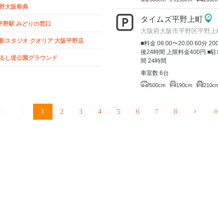
野大阪祭典
タイムズ平野上町
r平野駅 みどりの窓口
大阪府大阪市平野区平野上町
影スタジオ クオリア 大阪平野店
■料金 08:00〜20:00 60分 2
後24時間 上限料金400円 
るし堤公園グラウンド
間 24時間
車室数 6台
500cm
190cm
210c
1
2
3
4
5
6
7
8